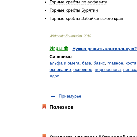
Горные
хребты
по
алфавиту
Горные
хребты
Бурятии
Горные
хребты
Забайкальского
края
Wikimedia
Foundation
.
2010
.
Игры ⚽
Нужно решить контрольную?
Синонимы
:
альфа и омега
,
база
,
базис
,
главное
,
костя
основание
,
основное
,
первооснова
,
перво
ядро
Приамурье
Полезное