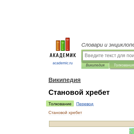
Словари и энциклоп
academic.ru
Википедия
Толкования
Википедия
Становой хребет
Толкование
Перевод
Становой
хребет