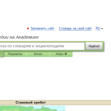
Запомнить сайт
Словарь на свой сайт
RU
едии на Академике
Найти!
Переводы
Книги
Игры ⚽
Становой
хребет