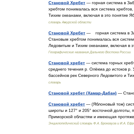
Становой Хребет
— горная система в Заб
хребтом понималась вся система хребтов
Тихим океанами, включая в это понятие
словарь Амурской области
Становой Хребет
— горная система в Заб
Становым хребтом понималась вся систе
Ледовитым и Тихим океанами, включая в
Географические названия Дальнего Востока России
Становой хребет
— система горных хребт
среднего течения р. Олёкма до истоков р.
бассейнов рек Северного Ледовитого и Т
словарь
Становой хребет (Хамар-Дабан)
— Стан
Становой хребет
— (Яблоновый тож) сист
широты и 127° и 205° восточной долготы, 
Приморской областям и имеющая протяже
Энциклопедический словарь Ф.А. Брокгауза и И.А. Еф