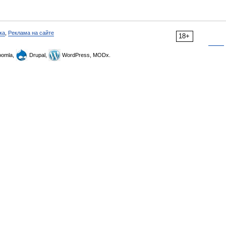
ка
,
Реклама на сайте
18+
omla,
Drupal,
WordPress, MODx.