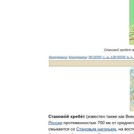
Становой
хребет
п
Координаты
:
Координаты
:
56
°
20
′
00
″
с
.
ш
.
126
°
00
′
00
″
в
.
д
.
Станово́й
хребе́т
(
известен
также
как
Вне
России
протяженностью
700
км
от
среднег
смыкается
со
Становым
нагорьем
,
на
вост