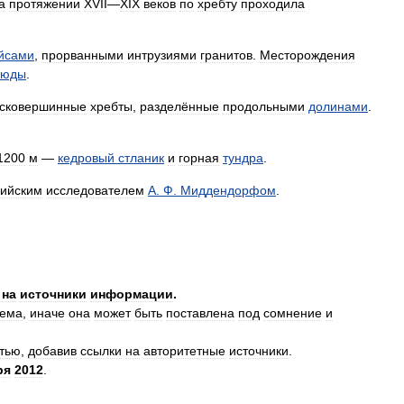
а
протяжении
XVII
—
XIX
веков
по
хребту
проходила
йсами
,
прорванными
интрузиями
гранитов
.
Месторождения
люды
.
сковершинные
хребты
,
разделённые
продольными
долинами
.
1200
м
—
кедровый
стланик
и
горная
тундра
.
сийским
исследователем
А
.
Ф
.
Миддендорфом
.
на
источники
информации
.
яема
,
иначе
она
может
быть
поставлена
под
сомнение
и
атью
,
добавив
ссылки
на
авторитетные
источники
.
ря
2012
.