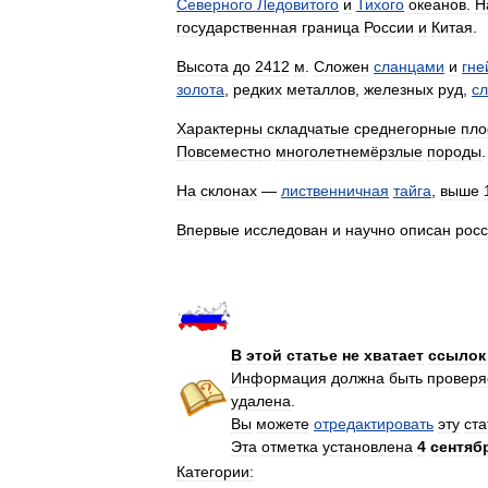
Северного
Ледовитого
и
Тихого
океанов
.
Н
государственная
граница
России
и
Китая
.
Высота
до
2412
м
.
Сложен
сланцами
и
гне
золота
,
редких
металлов
,
железных
руд
,
с
Характерны
складчатые
среднегорные
пло
Повсеместно
многолетнемёрзлые
породы
.
На
склонах
—
лиственничная
тайга
,
выше
Впервые
исследован
и
научно
описан
рос
В
этой
статье
не
хватает
ссылок
Информация
должна
быть
провер
удалена
.
Вы
можете
отредактировать
эту
ст
Эта
отметка
установлена
4
сентяб
Категории: