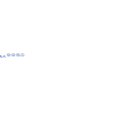
(
G
)
(
O
)
(
Я
)
(
T
)
в
.
д
.