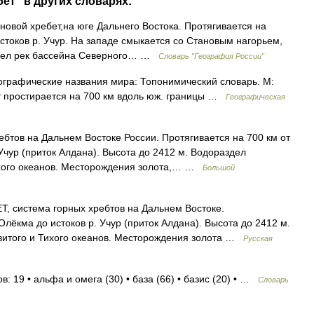
ет" в других словарях:
новой хребет,на юге Дальнего Востока. Протягивается на
истоков р. Учур. На западе смыкается со Становым нагорьем,
аздел рек бассейна Северного… …
Словарь "География России"
графические названия мира: Топонимический словарь. М:
т простирается на 700 км вдоль юж. границы …
Географическая
бтов на Дальнем Востоке России. Протягивается на 700 км от
 Учур (приток Алдана). Высота до 2412 м. Водораздел
ихого океанов. Месторождения золота,… …
Большой
система горных хребтов на Дальнем Востоке.
 Олёкма до истоков р. Учур (приток Алдана). Высота до 2412 м.
витого и Тихого океанов. Месторождения золота …
Русская
: 19 • альфа и омега (30) • база (66) • базис (20) • …
Словарь