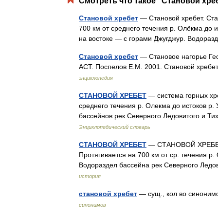
Смотреть что такое "Становой хреб
Становой хребет
— Становой хребет. Ста
700 км от среднего течения р. Олёкма до 
на востоке — с горами Джугджур. Водор
Становой хребет
— Становое нагорье Гео
АСТ. Поспелов Е.М. 2001. Становой хребе
энциклопедия
СТАНОВОЙ ХРЕБЕТ
— система горных хре
среднего течения р. Олекма до истоков р.
бассейнов рек Северного Ледовитого и Т
Энциклопедический словарь
СТАНОВОЙ ХРЕБЕТ
— СТАНОВОЙ ХРЕБЕТ, 
Протягивается на 700 км от ср. течения р.
Водораздел бассейна рек Северного Ледо
история
становой хребет
— сущ., кол во синонимов
синонимов