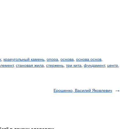
к
,
краеугольный камень
,
опора
,
основа
,
основа основ
,
элемент
,
становая жила
,
стержень
,
три кита
,
фундамент
,
центр
,
Ерошенко, Василий Яковлевич