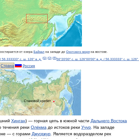
ростирается
от
озера
Байкал
на
западе
до
Охотского
моря
на
востоке
.
(
G
)
(
O
)
(
Я
)
/
56
.
333333
°
с
.
ш
.
126
°
в
.
д
.
56
°
20
′
00
″
с
.
ш
.
126
°
00
′
00
″
в
.
д
.
/
56
.
333333
°
с
.
ш
.
126
°
Страна
Россия
Становой
хребет
шний
Хинган
) —
горная
цепь
в
южной
части
Дальнего
Востока
о
течения
реки
Олёкма
до
истоков
реки
Учур
.
На
западе
оке
—
с
горами
Джугджур
.
Является
водоразделом
рек