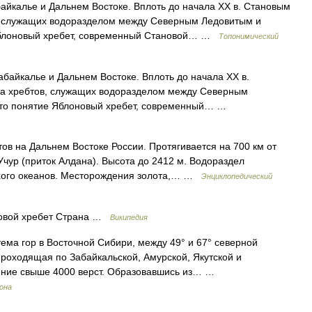
айкалье и Дальнем Востоке. Вплоть до начала XX в. Становым
, служащих водоразделом между Северным Ледовитым и
 Яблоновый хребет, современный Становой… …
Топонимический
айкалье и Дальнем Востоке. Вплоть до начала XX в.
ма хребтов, служащих водоразделом между Северным
 это понятие Яблоновый хребет, современный… …
ов на Дальнем Востоке России. Протягивается на 700 км от
 Учур (приток Алдана). Высота до 2412 м. Водораздел
ихого океанов. Месторождения золота,… …
Энциклопедический
овой хребет Страна …
Википедия
ема гор в Восточной Сибири, между 49° и 67° северной
проходящая по Забайкальской, Амурской, Якутской и
ние свыше 4000 верст. Образовавшись из… …
рона