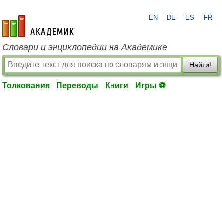
EN
DE
ES
FR
academic.ru
Словари и энциклопедии на Академике
Найти!
Толкования
Переводы
Книги
Игры ⚽