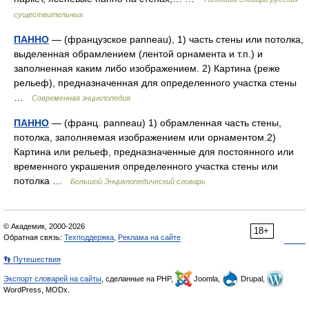
существительных
ПАННО
— (французское panneau), 1) часть стены или потолка,
выделенная обрамлением (лентой орнамента и т.п.) и
заполненная каким либо изображением. 2) Картина (реже
рельеф), предназначенная для определенного участка стены
…
Современная энциклопедия
ПАННО
— (франц. panneau) 1) обрамленная часть стены,
потолка, заполняемая изображением или орнаментом.2)
Картина или рельеф, предназначенные для постоянного или
временного украшения определенного участка стены или
потолка …
Большой Энциклопедический словарь
© Академик, 2000-2026
18+
Обратная связь:
Техподдержка
,
Реклама на сайте
👣 Путешествия
Экспорт словарей на сайты
, сделанные на PHP,
Joomla,
Drupal,
WordPress, MODx.