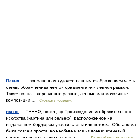
Панно
— – заполненная художественным изображением часть
стены, обрамленная лентой орнамента или лепной рамкой.
Также панно – деревянные резные, лепные или мозаичные
композиции …
Словарь строителя
панно
— ПАННО, нескл., ср Произведение изобразительного
искусства (картина или рельеф), расположенное на
выделенном бордюром участке стены или потолка. Обстановка
была совсем проста, но необычна вся из ясеня: ясеневый
паркет, ясеневые панно на стенах,… …
Толковый словарь русских