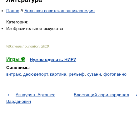
Панно
//
Большая советская энциклопедия
Категория:
Изобразительное искусство
Wikimedia Foundation
.
2010
.
Игры ⚽
Нужно сделать НИР?
Синонимы
:
витраж
,
десюдепорт
,
картина
,
рельеф
,
сузани
,
фотопанно
Азнаурян, Арташес
Блестящий лори-кардинал
Варданович