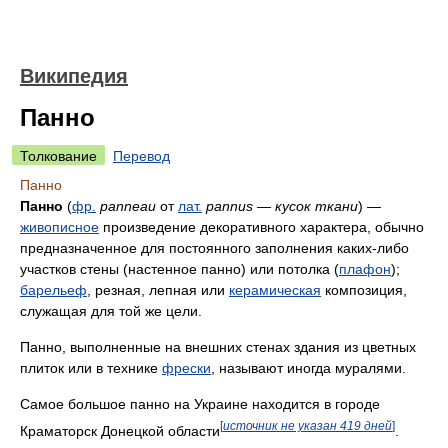
Википедия
Панно
Толкование
Перевод
Панно
Панно
(
фр.
panneau
от
лат.
pannus
—
кусок ткани
) —
живописное
произведение декоративного характера, обычно
предназначенное для постоянного заполнения каких-либо
участков стены (настенное панно) или потолка (
плафон
);
барельеф
, резная, лепная или
керамическая
композиция,
служащая для той же цели.
Панно, выполненные на внешних стенах здания из цветных
плиток или в технике
фрески
, называют иногда муралями.
Самое большое панно на Украине находится в городе
[
источник не указан 419 дней
]
Краматорск Донецкой области
.