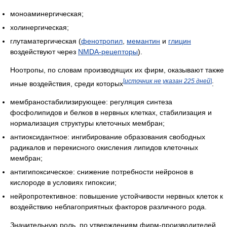
моноаминергическая;
холинергическая;
глутаматергическая (
фенотропил
,
мемантин
и
глицин
воздействуют через
NMDA-рецепторы
).
Ноотропы, по словам производящих их фирм, оказывают также
[
источник не указан 225 дней
]
иные воздействия, среди которых
:
мембраностабилизирующее: регуляция синтеза
фосфолипидов и белков в нервных клетках, стабилизация и
нормализация структуры клеточных мембран;
антиоксидантное: ингибирование образования свободных
радикалов и перекисного окисления липидов клеточных
мембран;
антигипоксическое: снижение потребности нейронов в
кислороде в условиях гипоксии;
нейропротективное: повышение устойчивости нервных клеток к
воздействию неблагоприятных факторов различного рода.
Значительную роль, по утверждениям фирм-производителей,