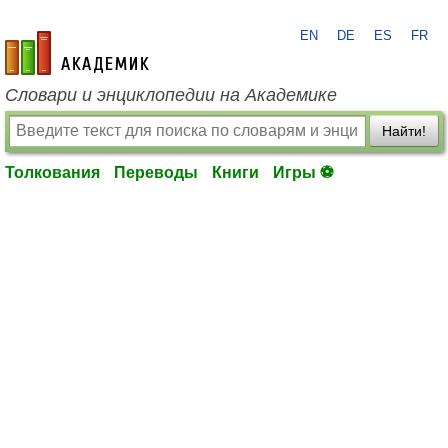
EN
DE
ES
FR
academic.ru
Словари и энциклопедии на Академике
Найти!
Толкования
Переводы
Книги
Игры ⚽