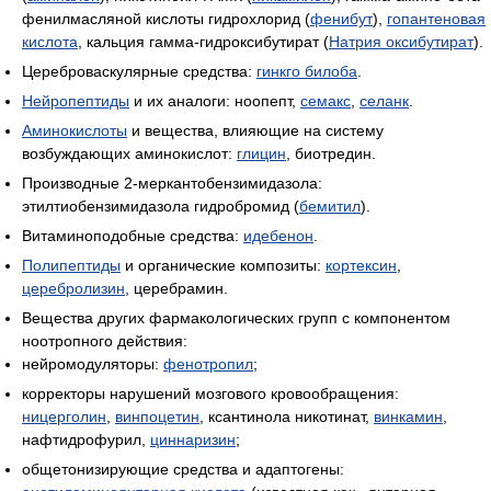
фенилмасляной кислоты гидрохлорид (
фенибут
),
гопантеновая
кислота
, кальция гамма-гидроксибутират (
Натрия оксибутират
).
Цереброваскулярные средства:
гинкго билоба
.
Нейропептиды
и их аналоги: ноопепт,
семакс
,
селанк
.
Аминокислоты
и вещества, влияющие на систему
возбуждающих аминокислот:
глицин
, биотредин.
Производные 2-меркантобензимидазола:
этилтиобензимидазола гидробромид (
бемитил
).
Витаминоподобные средства:
идебенон
.
Полипептиды
и органические композиты:
кортексин
,
церебролизин
, церебрамин.
Вещества других фармакологических групп с компонентом
ноотропного действия:
нейромодуляторы:
фенотропил
;
корректоры нарушений мозгового кровообращения:
ницерголин
,
винпоцетин
, ксантинола никотинат,
винкамин
,
нафтидрофурил,
циннаризин
;
общетонизирующие средства и адаптогены: