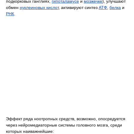
подкорковых ганглиях,
гипоталамусе
и
мозжечке
), улучшают
обмен
нуклеиновых кислот
, активируют синтез
АТФ
,
белка
и
РНК
.
Эффект ряда ноотропных средств, возможно, опосредуется
через нейромедиаторные системы головного мозга, среди
которых наиважнейшие: