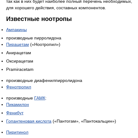
так как в них будет наиболее полный перечень необходимых,
для хорошего действия, составных компонентов.
Известные ноотропы
Ампакины
производные пирролидона
Пирацетам
(«Ноотропил»)
Анирацетам
Оксирацетам
Pramiracetam
производные диафенилпирролидона
Фенотропил
производные
ГАМК
:
Пикамилон
Фенибут
Гопантеновая кислота
(«Пантогам», «Пантокальцин»)
Пиритинол