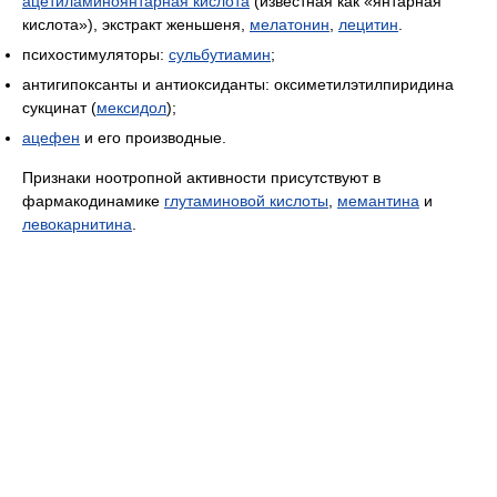
ацетиламиноянтарная кислота
(известная как «янтарная
кислота»), экстракт женьшеня,
мелатонин
,
лецитин
.
психостимуляторы:
сульбутиамин
;
антигипоксанты и антиоксиданты: оксиметилэтилпиридина
сукцинат (
мексидол
);
ацефен
и его производные.
Признаки ноотропной активности присутствуют в
фармакодинамике
глутаминовой кислоты
,
мемантина
и
левокарнитина
.