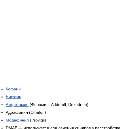
Кофеин
Никотин
Амфетамин
(Фенамин, Adderall, Dexedrine)
Адрафинил (Olmifon)
Модафинил
(Provigil)
DMAE — используется для лечения синдрома расстройства