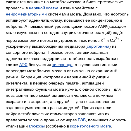
считаются влияние на метаболические и биоэнергетические
процессы в
нервной клетке
и взаимодействие с
нейромедиаторными
системами мозга. Доказано, что ноотропы
активируют аденилатциклазу, повышают её концентрацию в
нейроне. А повышенный уровень циклического АМФ(каскадом
мало изученных на сегодня внутриклеточных реакций) ведёт
+
2+
через изменение потока внутриклеточных ионов K
и Ca
к
ускоренному высвобождению медиатора(
серотонина
) из
сенсорного нейрона. Помимо этого, активированная
аденилатциклаза поддерживает стабильность выработки в
клетке
АТФ
без участия
кислорода
, а в условиях гипоксии
переводит метаболизм мозга в оптимально сохраняемый
режим. Коррекция ноотропами нарушенной функции
интеллекта, в первую очередь памяти, активацией
интегративных функций мозга нужна, с одной стороны, для
повышения творческой активности человека в пожилом
возрасте и в старости, а с другой — для восстановления
задержки умственного развития детей. Производители
нейрометаболических стимуляторов заявляют, что их
препараты хорошо проникают через
ГЭБ
, повышают скорость
утилизации
глюкозы
(особенно в
коре головного мозга
,