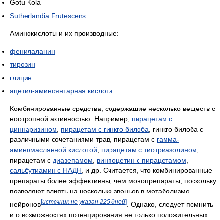
Gotu Kola
Sutherlandia Frutescens
Аминокислоты и их производные:
фенилаланин
тирозин
глицин
ацетил-аминоянтарная кислота
Комбинированные средства, содержащие несколько веществ с
ноотропной активностью. Например,
пирацетам с
циннаризином
,
пирацетам с гинкго билоба
, гинкго билоба с
различными сочетаниями трав, пирацетам с
гамма-
аминомаслянной кислотой
,
пирацетам с тиотриазолином
,
пирацетам с
диазепамом
,
винпоцетин с пирацетамом
,
сальбутиамин с НАДН
, и др. Считается, что комбинированные
препараты более эффективны, чем монопрепараты, поскольку
позволяют влиять на несколько звеньев в метаболизме
[
источник не указан 225 дней
]
нейронов
. Однако, следует помнить
и о возможностях потенцирования не только положительных