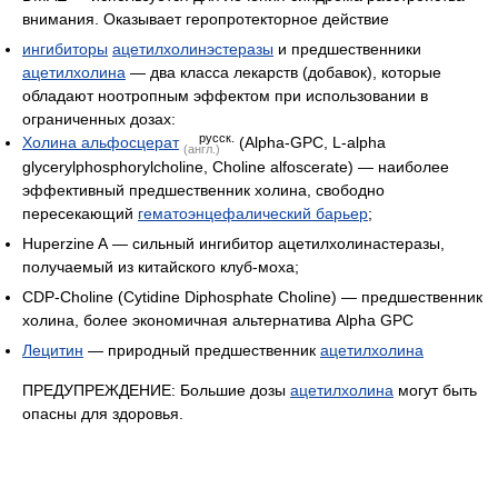
внимания. Оказывает геропротекторное действие
ингибиторы
ацетилхолинэстеразы
и предшественники
ацетилхолина
— два класса лекарств (добавок), которые
обладают ноотропным эффектом при использовании в
ограниченных дозах:
русск.
Холина альфосцерат
(Alpha-GPC, L-alpha
(англ.)
glycerylphosphorylcholine, Choline alfoscerate) — наиболее
эффективный предшественник холина, свободно
пересекающий
гематоэнцефалический барьер
;
Huperzine A — сильный ингибитор ацетилхолинастеразы,
получаемый из китайского клуб-моха;
CDP-Choline (Cytidine Diphosphate Choline) — предшественник
холина, более экономичная альтернатива Alpha GPC
Лецитин
— природный предшественник
ацетилхолина
ПРЕДУПРЕЖДЕНИЕ: Большие дозы
ацетилхолина
могут быть
опасны для здоровья.