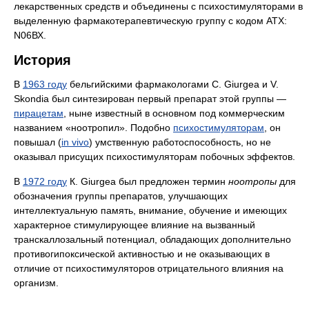
лекарственных средств и объединены с психостимуляторами в
выделенную фармакотерапевтическую группу с кодом АТХ:
N06ВХ.
История
В
1963 году
бельгийскими фармакологами С. Giurgea и V.
Skondia был синтезирован первый препарат этой группы —
пирацетам
, ныне известный в основном под коммерческим
названием «ноотропил». Подобно
психостимуляторам
, он
повышал (
in vivo
) умственную работоспособность, но не
оказывал присущих психостимуляторам побочных эффектов.
В
1972 году
К. Giurgea был предложен термин
ноотропы
для
обозначения группы препаратов, улучшающих
интеллектуальную память, внимание, обучение и имеющих
характерное стимулирующее влияние на вызванный
транскаллозальный потенциал, обладающих дополнительно
противогипоксической активностью и не оказывающих в
отличие от психостимуляторов отрицательного влияния на
организм.