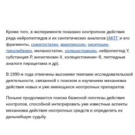
Кроме того, в эксперименте показано ноотропное действие
ряда нейропептидов и их синтетических аналогов (
АКТГ
и его
фрагменты,
соматостатин
,
вазопрессин
,
окситоцин
,
тиролиберин
, меланостатин,
холецистокинин
, нейропептид Y,
субстанция Р, ангиотензин II, холецистокинин−8, пептидные
аналоги пирацетама и др).
В 1990-е года отмечены высокими темпами исследовательской
деятельности, связанной с поиском и изучением механизма
действия новых и уже имеющихся ноотропных препаратов.
Поныне продолжаются поиски базисной гипотезы действия
ноотропов, способной интегрировать уже известные аспекты
механизма действия ноотропных средств и определить их
дальнейшую судьбу.