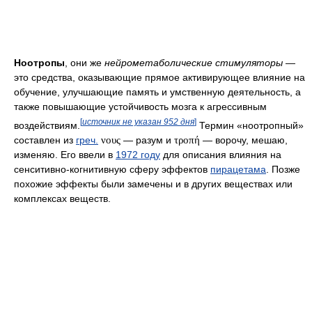
Ноотропы
, они же
нейрометаболические стимуляторы
—
это средства, оказывающие прямое активирующее влияние на
обучение, улучшающие память и умственную деятельность, а
также повышающие устойчивость мозга к агрессивным
[
источник не указан 952 дня
]
воздействиям.
Термин «ноотропный»
составлен из
греч.
νους
— разум и
τροπή
— ворочу, мешаю,
изменяю. Его ввели в
1972 году
для описания влияния на
сенситивно-когнитивную сферу эффектов
пирацетама
. Позже
похожие эффекты были замечены и в других веществах или
комплексах веществ.