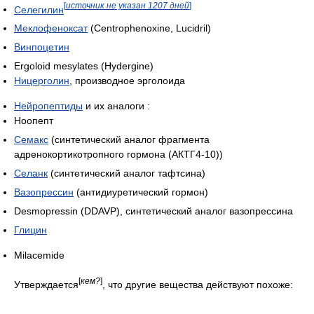
[
источник не указан 1207 дней
]
Селегилин
Меклофеноксат
(Centrophenoxine, Lucidril)
Винпоцетин
Ergoloid mesylates (Hydergine)
Ницерголин
, производное эрголоида
Нейропептиды
и их аналоги :
Ноопепт
Семакс
(синтетический аналог фрагмента
адренокортикотропного гормона (АКТГ4-10))
Селанк
(синтетический аналог тафтсина)
Вазопрессин
(антидиуретический гормон)
Desmopressin (DDAVP), синтетический аналог вазопрессина
Глицин
Milacemide
[
кем?
]
Утверждается
, что другие вещества действуют похоже: