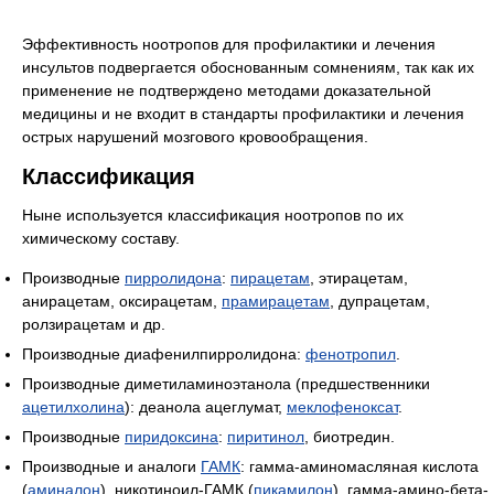
Эффективность ноотропов для профилактики и лечения
инсультов подвергается обоснованным сомнениям, так как их
применение не подтверждено методами доказательной
медицины и не входит в стандарты профилактики и лечения
острых нарушений мозгового кровообращения.
Классификация
Ныне используется классификация ноотропов по их
химическому составу.
Производные
пирролидона
:
пирацетам
, этирацетам,
анирацетам, оксирацетам,
прамирацетам
, дупрацетам,
ролзирацетам и др.
Производные диафенилпирролидона:
фенотропил
.
Производные диметиламиноэтанола (предшественники
ацетилхолина
): деанола ацеглумат,
меклофеноксат
.
Производные
пиридоксина
:
пиритинол
, биотредин.
Производные и аналоги
ГАМК
: гамма-аминомасляная кислота
(
аминалон
), никотиноил-ГАМК (
пикамилон
), гамма-амино-бета-