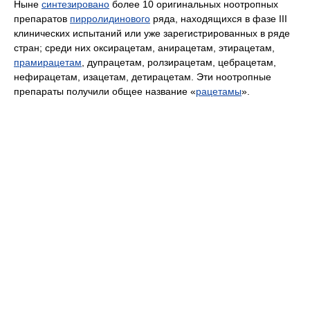
Ныне
синтезировано
более 10 оригинальных ноотропных
препаратов
пирролидинового
ряда, находящихся в фазе III
клинических испытаний или уже зарегистрированных в ряде
стран; среди них оксирацетам, анирацетам, этирацетам,
прамирацетам
, дупрацетам, ролзирацетам, цебрацетам,
нефирацетам, изацетам, детирацетам. Эти ноотропные
препараты получили общее название «
рацетамы
».