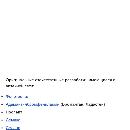
Оригинальные отечественные разработки, имеющиеся в
аптечной сети:
Фенотропил
Адамантилбромфениламин
(Бромантан, Ладастен)
Ноопепт
Семакс
Селанк