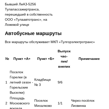
Бывший ЛиАЗ-5256
Тулапассажиртранса,
перешедший в собственность
ООО «Тулаавтотранс», на
Ложевой улице
Автобусные маршруты
Все маршруты обслуживает МКП «Тулгорэлектротранс»
Выпуск
час-
№
Пункт «А»
Пункт «Б»
Примечание
пик/
внепик
Поселок
Горелки (в
Кладбище
1
летний сезон -
9/6
№ 3
Горельские
Выселки)
Площадь
Поселок
Через посёлок
2
Московского
1/1
Михалково
Лихвинка
вокзала