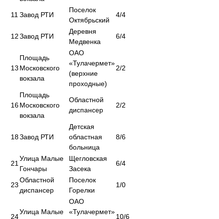
Поселок
11
Завод РТИ
4/4
Октябрьский
Деревня
12
Завод РТИ
6/4
Медвенка
ОАО
Площадь
«Тулачермет»
13
Московского
2/2
(верхние
вокзала
проходные)
Площадь
Областной
16
Московского
2/2
диспансер
вокзала
Детская
18
Завод РТИ
областная
8/6
больница
Улица Малые
Щегловская
21
6/4
Гончары
Засека
Областной
Поселок
23
1/0
диспансер
Горелки
ОАО
Улица Малые
«Тулачермет»
24
10/6