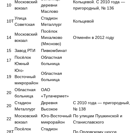
Московский
Кольцевой. С 2010 года —
10
деревни
вокзал
пригородный, № 136
Маслово
Улица
Стадион
10Т
Кольцевой
Советская
Металлург
Посёлок
Московский
14
Михалково
Отменён в 2012 году
вокзал
(Мясново)
15
Завод РТИ
Пивкомбинат
Посёлок
Областная
17
Южный
больница
Юго-
Областная
19
Восточный
больница
микрорайон
Областная
ОАО
20
больница
«Тулачермет»
Стадион
Деревня
С 2010 года — пригородный,
20
Металлург
Высокое
№ 138
Московский
Юго-Восточный
По улицам Пушкинской и
22
вокзал
микрорайон
Станиславского
Посёлок
Стадион
28Т
По Орловскому шоссе