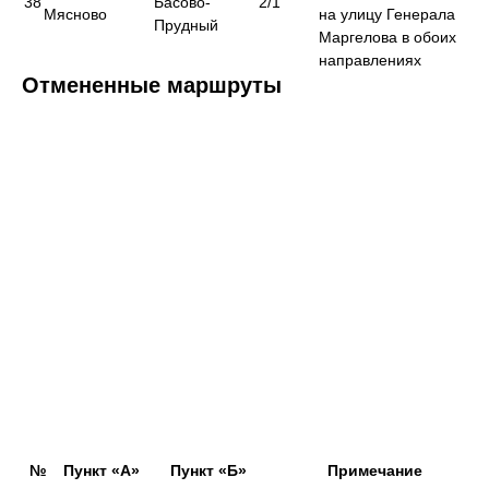
38
Басово-
2/1
Мясново
на улицу Генерала
Прудный
Маргелова в обоих
направлениях
Отмененные маршруты
№
Пункт «А»
Пункт «Б»
Примечание