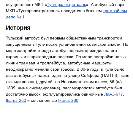
осуществляет МКП «
Тулгорэлектротранс
». Автобусный парк
МКП «Тулгорэлектротранс» находится в бывшем
трамвайном
депо № 1
.
История
Тульский автобус был первым общественным транспортом,
запущенным в Туле после установления советской власти. По
мере застройки города автобус первым приходил на его
окраины и в пригородные поселки. По мере постройки новых
линий трамвая и троллейбуса, автобусные маршруты
неоднократно меняли свои трассы. В 80-е годы в Туле было
два автобусных парка- один на улице Сойфера (ПАТП-3, ныне
ликвидировано), другой- на Новомосковском шоссе, 56 (а/к
1809, ныне ликвидирована), пассажиропоток автобуса был
достаточно высок, эксплуатировались одиночные
ЛиАЗ-677
,
Ikarus-260
и сочлененные
Ikarus-280
.