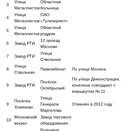
Улица
Областная
3
Металлистов
больница
Улица
ОАО
4
Металлистов
«Тулачермет»
Улица
Областной
5
Металлистов
роддом
12 проезд
6
Завод РТИ
Мясново
Улица
7
Завод РТИ
Ствольная
Улица
8
Пивкомбинат
По улице Мосина
Ствольная
По улице Демонстрации,
Посёлок
9
Завод РТИ
конечные совпадают с
Октябрьский
маршрутом № 11
Улица
Посёлок
9
Генерала
Отменён в 2012 году
Хомяково
Маргелова
Московский
Завод торгового
10
вокзал
оборудования
Больница