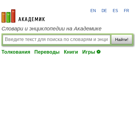
EN
DE
ES
FR
academic.ru
Словари и энциклопедии на Академике
Найти!
Толкования
Переводы
Книги
Игры ⚽