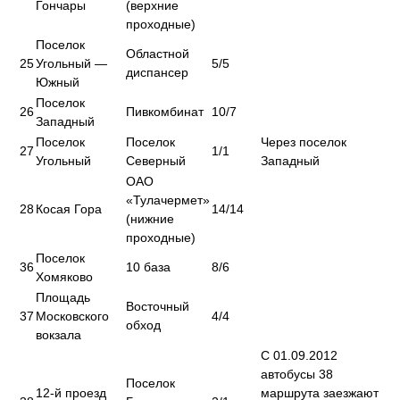
Гончары
(верхние
проходные)
Поселок
Областной
25
Угольный —
5/5
диспансер
Южный
Поселок
26
Пивкомбинат
10/7
Западный
Поселок
Поселок
Через поселок
27
1/1
Угольный
Северный
Западный
ОАО
«Тулачермет»
28
Косая Гора
14/14
(нижние
проходные)
Поселок
36
10 база
8/6
Хомяково
Площадь
Восточный
37
Московского
4/4
обход
вокзала
С 01.09.2012
автобусы 38
Поселок
12-й проезд
маршрута заезжают