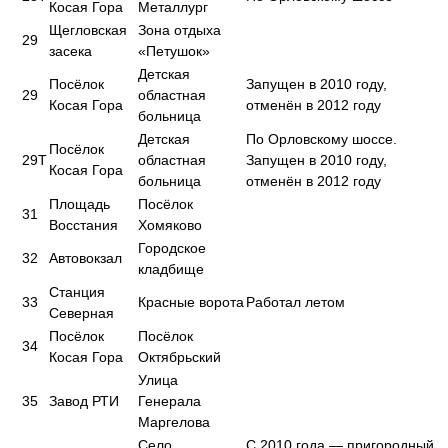
Косая Гора
Металлург
Щегловская
Зона отдыха
29
засека
«Петушок»
Детская
Посёлок
Запущен в 2010 году,
29
областная
Косая Гора
отменён в 2012 году
больница
Детская
По Орловскому шоссе.
Посёлок
29Т
областная
Запущен в 2010 году,
Косая Гора
больница
отменён в 2012 году
Площадь
Посёлок
31
Восстания
Хомяково
Городское
32
Автовокзал
кладбище
Станция
33
Красные ворота
Работал летом
Северная
Посёлок
Посёлок
34
Косая Гора
Октябрьский
Улица
35
Завод РТИ
Генерала
Маргелова
Село
С 2010 года — пригородный,