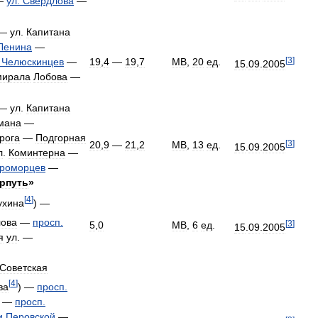
—
ул
.
Свердлова
—
—
ул
.
Капитана
Ленина
—
[
3
]
.
Челюскинцев
—
19
,
4
—
19
,
7
МВ
,
20
ед
.
15
.
09
.
2005
мирала
Лобова
—
—
ул
.
Капитана
мана
—
рога
—
Подгорная
[
3
]
20
,
9
—
21
,
2
МВ
,
13
ед
.
15
.
09
.
2005
л
.
Коминтерна
—
роморцев
—
рпуть
»
[
4
]
ухина
) —
ова
—
просп
.
[
3
]
5
,
0
МВ
,
6
ед
.
15
.
09
.
2005
я
ул
. —
Советская
[
4
]
ва
) —
просп
.
—
просп
.
и
Перовской
—