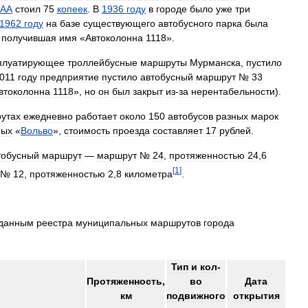
АА
стоил
75
копеек
.
В
1936
году
в
городе
было
уже
три
1962
году
на
базе
существующего
автобусного
парка
была
,
получившая
имя
«
Автоколонна
1118
».
плуатирующее
троллейбусные
маршруты
Мурманска
,
пустило
011
году
предприятие
пустило
автобусный
маршрут
№
33
втоколонна
1118
»,
но
он
был
закрыт
из
-
за
нерентабельности
).
утах
ежедневно
работает
около
150
автобусов
разных
марок
ных
«
Вольво
»,
стоимость
проезда
составляет
17
рублей
.
тобусный
маршрут
—
маршрут
№
24
,
протяженностью
24
,
6
[
1
]
№
12
,
протяженностью
2
,
8
километра
.
данным
реестра
муниципальных
маршрутов
города
Тип
и
кол
-
Протяженность
,
во
Дата
км
подвижного
открытия