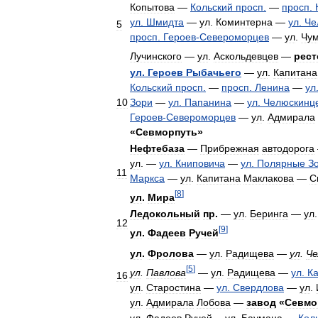
Копытова
—
Кольский
просп
.
—
просп
.
ул
.
Шмидта
—
ул
.
Коминтерна
—
ул
.
Че
5
просп
.
Героев
-
Североморцев
—
ул
.
Чу
Лучинского
—
ул
.
Аскольдевцев
—
рест
ул
.
Героев
Рыбачьего
—
ул
.
Капитана
Кольский
просп
.
—
просп
.
Ленина
—
ул
10
Зори
—
ул
.
Папанина
—
ул
.
Челюскинц
Героев
-
Североморцев
—
ул
.
Адмирала
«
Севморпуть
»
Нефтебаза
—
Прибрежная
автодорога
ул
. —
ул
.
Книповича
—
ул
.
Полярные
З
11
Маркса
—
ул
.
Капитана
Маклакова
—
С
[
8
]
ул
.
Мира
Ледокольный
пр
.
—
ул
.
Беринга
—
ул
12
[
9
]
ул
.
Фадеев
Ручей
ул
.
Фролова
—
ул
.
Радищева
—
ул
.
Че
[
5
]
ул
.
Павлова
—
ул
.
Радищева
—
ул
.
К
16
ул
.
Старостина
—
ул
.
Свердлова
—
ул
.
ул
.
Адмирала
Лобова
—
завод
«
Севмо