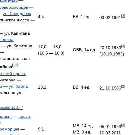
рам
-
Мыс
Североморцев
—
—
ул
.
Свердлова
—
[
3
]
4
,
4
БВ
,
1
ед
.
03
.
02
.
1981
стинское
шоссе
—
—
ул
.
Капитана
Ленина
—
—
ул
.
Капитана
[
3
]
17
,
0
—
18
,
0
20
.
10
.
1983
ОБВ
,
14
ед
.
—
(
16
,
5
—
16
,
8
)
(
18
.
10
.
1983
)
остроительная
[
12
]
обаза
льский
просп
.
—
интерна
—
й
—
ул
.
Карла
[
3
]
13
,
2
БВ
,
4
ед
.
21
.
10
.
1986
кальная
ул
. —
указан
44
дня
]
просп
.
—
просп
.
а
—
[
3
]
МВ
,
14
ед
.
05
.
01
.
1993
роморцев
—
9
,
1
МВ
,
3
ед
.
10
.
03
.
2011