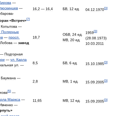
Кирова
—
люскинцев
—
[
3
]
16
,
2
—
16
,
4
БВ
,
12
ед
.
04
.
12
.
1970
мбарова
-
[
7
]
оран
«
Встреч
»
Копытова
—
[
3
]
.
Полярные
1959
ОБВ
,
24
ед
.
ев
—
просп
.
18
,
7
(
28
.
08
.
1973
)
МВ
,
20
ед
.
Лобова
—
завод
10
.
03
.
2011
—
Подгорная
ори
—
ул
.
Карла
[
3
]
8
,
5
БВ
,
6
ед
.
15
.
10
.
1985
кальная
ул
. —
.
Баумана
—
[
3
]
2
,
8
МВ
,
1
ед
.
15
.
09
.
2005
[
5
]
хова
—
арла
Маркса
—
[
3
]
11
,
65
МВ
,
12
ед
.
15
.
09
.
2005
Ивченко
—
рпуть
»