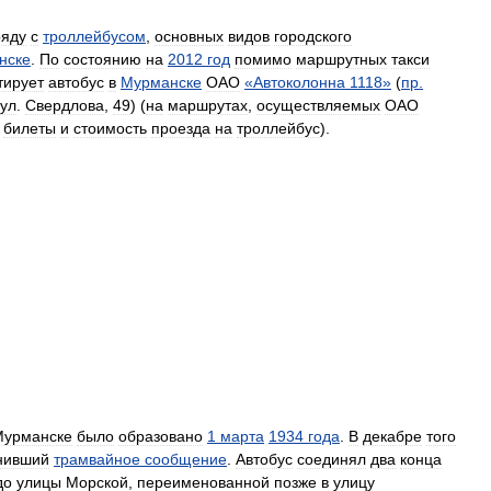
ряду
с
троллейбусом
,
основных
видов
городского
нске
.
По
состоянию
на
2012
год
помимо
маршрутных
такси
тирует
автобус
в
Мурманске
ОАО
«
Автоколонна
1118
»
(
пр
.
ул
.
Свердлова
,
49
) (
на
маршрутах
,
осуществляемых
ОАО
билеты
и
стоимость
проезда
на
троллейбус
).
Мурманске
было
образовано
1
марта
1934
года
.
В
декабре
того
нивший
трамвайное
сообщение
.
Автобус
соединял
два
конца
до
улицы
Морской
,
переименованной
позже
в
улицу