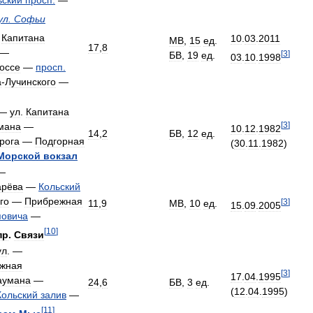
ьский
просп
.
—
ул
.
Софьи
.
Капитана
10
.
03
.
2011
МВ
,
15
ед
.
17
,
8
—
[
3
]
БВ
,
19
ед
.
03
.
10
.
1998
оссе
—
просп
.
а
-
Лучинского
—
—
ул
.
Капитана
[
3
]
мана
—
10
.
12
.
1982
14
,
2
БВ
,
12
ед
.
рога
—
Подгорная
(
30
.
11
.
1982
)
Морской
вокзал
—
рёва
—
Кольский
го
—
Прибрежная
[
3
]
11
,
9
МВ
,
10
ед
.
15
.
09
.
2005
повича
—
[
10
]
пр
.
Связи
ул
. —
жная
[
3
]
17
.
04
.
1995
аумана
—
24
,
6
БВ
,
3
ед
.
(
12
.
04
.
1995
)
Кольский
залив
—
[
11
]