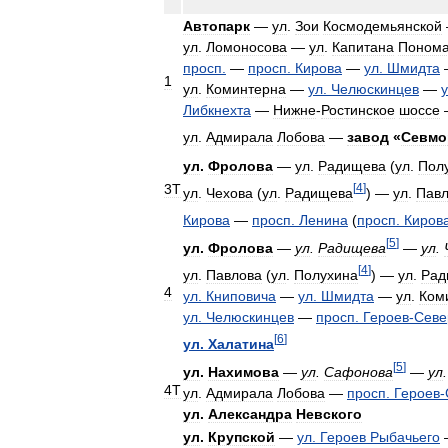
Автопарк
—
ул
.
Зои
Космодемьянской
ул
.
Ломоносова
—
ул
.
Капитана
Понома
просп
.
—
просп
.
Кирова
—
ул
.
Шмидта
1
ул
.
Коминтерна
—
ул
.
Челюскинцев
—
Либкнехта
—
Нижне
-
Ростинское
шоссе
ул
.
Адмирала
Лобова
—
завод
«
Севмо
ул
.
Фролова
—
ул
.
Радищева
(
ул
.
Пол
[
4
]
3Т
ул
.
Чехова
(
ул
.
Радищева
) —
ул
.
Павл
Кирова
—
просп
.
Ленина
(
просп
.
Киров
[
5
]
ул
.
Фролова
—
ул
.
Радищева
—
ул
.
[
4
]
ул
.
Павлова
(
ул
.
Полухина
) —
ул
.
Рад
4
ул
.
Книповича
—
ул
.
Шмидта
—
ул
.
Ком
ул
.
Челюскинцев
—
просп
.
Героев
-
Севе
[
6
]
ул
.
Халатина
[
5
]
ул
.
Нахимова
—
ул
.
Сафонова
—
ул
4Т
ул
.
Адмирала
Лобова
—
просп
.
Героев
-
ул
.
Александра
Невского
ул
.
Крупской
—
ул
.
Героев
Рыбачьего