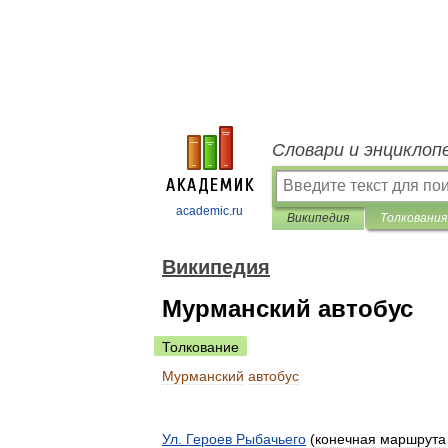
Словари и энциклоп
academic.ru
Википедия
Толкования
Википедия
Мурманский автобус
Толкование
Мурманский
автобус
Ул
.
Героев
Рыбачьего
(
конечная
маршрута