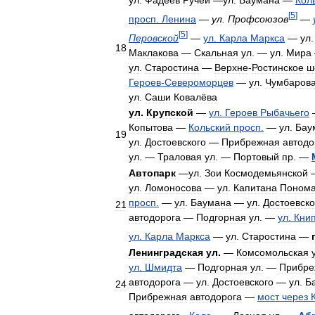
ул
.
Фадеев
Ручей
—
ул
.
Баумана
—
Кол
[
5
]
просп
.
Ленина
—
ул
.
Профсоюзов
—
[
5
]
Перовской
—
ул
.
Карла
Маркса
—
ул
18
Маклакова
—
Скальная
ул
. —
ул
.
Мира
ул
.
Старостина
—
Верхне
-
Ростинское
ш
Героев
-
Североморцев
—
ул
.
Чумбаров
ул
.
Саши
Ковалёва
ул
.
Крупской
—
ул
.
Героев
Рыбачьего
Копытова
—
Кольский
просп
.
—
ул
.
Бау
19
ул
.
Достоевского
—
Прибрежная
автодо
ул
. —
Траловая
ул
. —
Портовый
пр
. —
Автопарк
—
ул
.
Зои
Космодемьянской
ул
.
Ломоносова
—
ул
.
Капитана
Понома
просп
.
—
ул
.
Баумана
—
ул
.
Достоевско
21
автодорога
—
Подгорная
ул
. —
ул
.
Кни
ул
.
Карла
Маркса
—
ул
.
Старостина
—
Ленинградская
ул
.
—
Комсомольская
ул
.
Шмидта
—
Подгорная
ул
. —
Прибре
автодорога
—
ул
.
Достоевского
—
ул
.
Б
24
Прибрежная
автодорога
—
мост
через