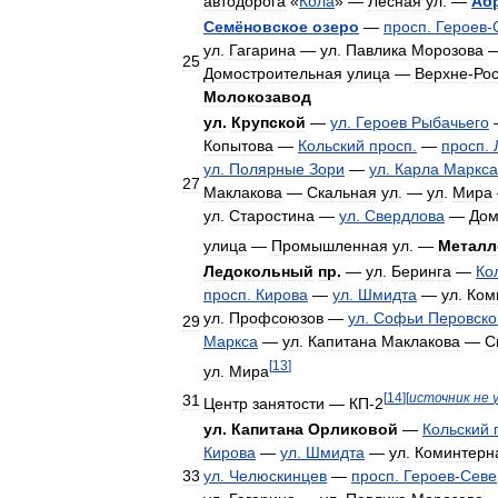
автодорога
«
Кола
» —
Лесная
ул
. —
Аб
Семёновское
озеро
—
просп
.
Героев
-
ул
.
Гагарина
—
ул
.
Павлика
Морозова
25
Домостроительная
улица
—
Верхне
-
Ро
Молокозавод
ул
.
Крупской
—
ул
.
Героев
Рыбачьего
Копытова
—
Кольский
просп
.
—
просп
.
ул
.
Полярные
Зори
—
ул
.
Карла
Маркса
27
Маклакова
—
Скальная
ул
. —
ул
.
Мира
ул
.
Старостина
—
ул
.
Свердлова
—
Дом
улица
—
Промышленная
ул
. —
Металл
Ледокольный
пр
.
—
ул
.
Беринга
—
Ко
просп
.
Кирова
—
ул
.
Шмидта
—
ул
.
Ком
ул
.
Профсоюзов
—
ул
.
Софьи
Перовско
29
Маркса
—
ул
.
Капитана
Маклакова
—
С
[
13
]
ул
.
Мира
[
14
]
[
источник
не
31
Центр
занятости
—
КП
-
2
ул
.
Капитана
Орликовой
—
Кольский
Кирова
—
ул
.
Шмидта
—
ул
.
Коминтерн
33
ул
.
Челюскинцев
—
просп
.
Героев
-
Севе