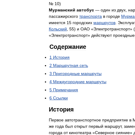
№
10
)
Мурманский
автобус
—
один
из
двух
,
на
пассажирского
транспорта
в
городе
Мурма
имеется
15
городских
маршрутов
.
Эксплуа
Кольский
,
55
)
и
ОАО
«
Электротранспорт
» (
«
Электротранспорт
»
действуют
проездные
Содержание
1
История
2
Маршрутная
сеть
3
Пригородные
маршруты
4
Междугородние
маршруты
5
Примечания
6
Ссылки
История
Первое
автотранспортное
предприятие
в
же
года
был
открыт
первый
маршрут
,
заме
города
от
кинотеатра
«
Северное
сияние
»