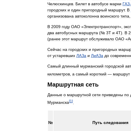
Челюскинцев
.
Билет
в
автобусе
марки
ГАЗ
-
городских
и
один
пригородный
маршрут
.
В
организована
автоколонна
воинского
типа
В
2009
году
ОАО
«
Электротранспорт
»,
экс
два
автобусных
маршрута
(№
3Т
и
4Т
).
В
2
(
ранее
этот
маршрут
обслуживало
ОАО
«
А
Сейчас
на
городских
и
пригородных
маршр
от
устаревших
ЛАЗа
и
ЛиАЗа
до
современ
Самый
длинный
мурманский
городской
ав
километров
,
а
самый
короткий
—
маршрут
Маршрутная
сеть
Данные
о
маршрутной
сети
приведены
по
[
1
]
Мурманска
.
№
Путь
следования