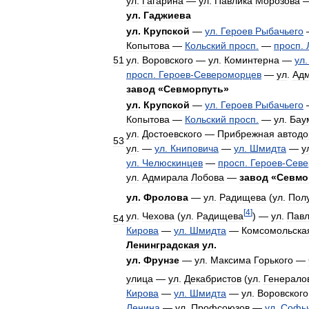
ул
.
Гагарина
—
ул
.
Павлика
Морозова
ул
.
Гаджиева
ул
.
Крупской
—
ул
.
Героев
Рыбачьего
Копытова
—
Кольский
просп
.
—
просп
.
51
ул
.
Воровского
—
ул
.
Коминтерна
—
ул
просп
.
Героев
-
Североморцев
—
ул
.
Ад
завод
«
Севморпуть
»
ул
.
Крупской
—
ул
.
Героев
Рыбачьего
Копытова
—
Кольский
просп
.
—
ул
.
Бау
ул
.
Достоевского
—
Прибрежная
автодо
53
ул
. —
ул
.
Книповича
—
ул
.
Шмидта
—
у
ул
.
Челюскинцев
—
просп
.
Героев
-
Севе
ул
.
Адмирала
Лобова
—
завод
«
Севмо
ул
.
Фролова
—
ул
.
Радищева
(
ул
.
Пол
[
4
]
ул
.
Чехова
(
ул
.
Радищева
) —
ул
.
Павл
54
Кирова
—
ул
.
Шмидта
—
Комсомольска
Ленинградская
ул
.
ул
.
Фрунзе
—
ул
.
Максима
Горького
—
улица
—
ул
.
Декабристов
(
ул
.
Генерало
Кирова
—
ул
.
Шмидта
—
ул
.
Воровского
Ленина
—
ул
.
Профсоюзов
—
ул
.
Софь