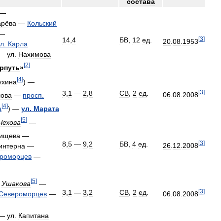
состава
—
рёва
—
Кольский
—
[
3
]
14
,
4
БВ
,
12
ед
.
20
.
08
.
1953
ул
.
Карла
—
ул
.
Нахимова
—
[
2
]
рпуть
»
[
4
]
ухина
) —
[
3
]
3
,
1
—
2
,
8
СВ
,
2
ед
.
06
.
08
.
2008
ова
—
просп
.
[
4
]
а
) —
ул
.
Марата
[
5
]
Чехова
—
ищева
—
[
3
]
8
,
5
—
9
,
2
БВ
,
4
ед
.
26
.
12
.
2008
интерна
—
роморцев
—
[
5
]
.
Ушакова
—
[
3
]
3
,
1
—
3
,
2
СВ
,
2
ед
.
Североморцев
—
06
.
08
.
2008
—
ул
.
Капитана