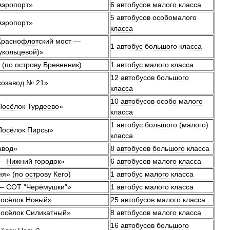
Аэропорт
»
6
автобусов
малого
класса
5
автобусов
особомалого
Аэропорт
»
класса
Краснофлотский
мост
—
1
автобус
большого
класса
укольцевой
)»
 (
по
острову
Бревенник
)
1
автобус
малого
класса
12
автобусов
большого
созавод
№
21
»
класса
10
автобусов
особо
малого
Посёлок
Турдеево
»
класса
1
автобус
большого
(
малого
)
Посёлок
Пирсы
»
класса
авод
»
8
автобусов
большого
класса
—
Нижний
городок
»
6
автобусов
малого
класса
ня
» (
по
острову
Кего
)
1
автобус
малого
класса
—
СОТ
"
Черёмушки
"»
1
автобус
малого
класса
осёлок
Новый
»
25
автобусов
малого
класса
осёлок
Силикатный
»
8
автобусов
малого
класса
16
автобусов
большого