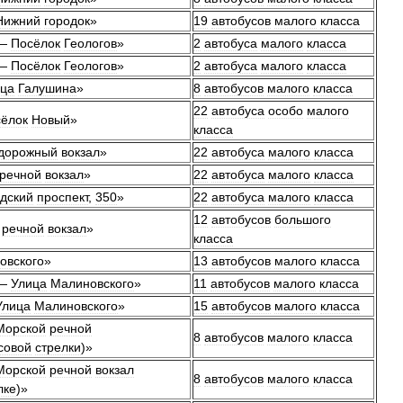
Нижний
городок
»
19
автобусов
малого
класса
—
Посёлок
Геологов
»
2
автобуса
малого
класса
—
Посёлок
Геологов
»
2
автобуса
малого
класса
ца
Галушина
»
8
автобусов
малого
класса
22
автобуса
особо
малого
ёлок
Новый
»
класса
дорожный
вокзал
»
22
автобуса
малого
класса
речной
вокзал
»
22
автобуса
малого
класса
дский
проспект
,
350
»
22
автобуса
малого
класса
12
автобусов
большого
речной
вокзал
»
класса
овского
»
13
автобусов
малого
класса
—
Улица
Малиновского
»
11
автобусов
малого
класса
Улица
Малиновского
»
15
автобусов
малого
класса
Морской
речной
8
автобусов
малого
класса
совой
стрелки
)»
Морской
речной
вокзал
8
автобусов
малого
класса
лке
)»