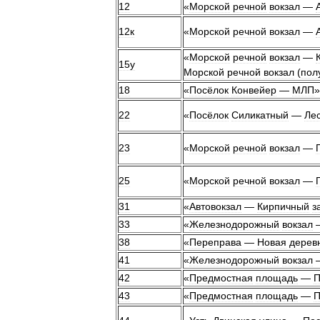
12
«
Морской
речной
вокзал
—
12к
«
Морской
речной
вокзал
—
«
Морской
речной
вокзал
—
15у
Морской
речной
вокзал
(
пол
18
«
Посёлок
Конвейер
—
МЛП
»
22
«
Посёлок
Силикатный
—
Ле
23
«
Морской
речной
вокзал
—
25
«
Морской
речной
вокзал
—
31
«
Автовокзал
—
Кирпичный
з
33
«
Железнодорожный
вокзал
38
«
Переправа
—
Новая
дерев
41
«
Железнодорожный
вокзал
42
«
Предмостная
площадь
—
П
43
«
Предмостная
площадь
—
П