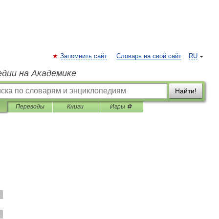
Запомнить сайт
Словарь на свой сайт
RU
едии на Академике
Найти!
Переводы
Книги
Игры ⚽