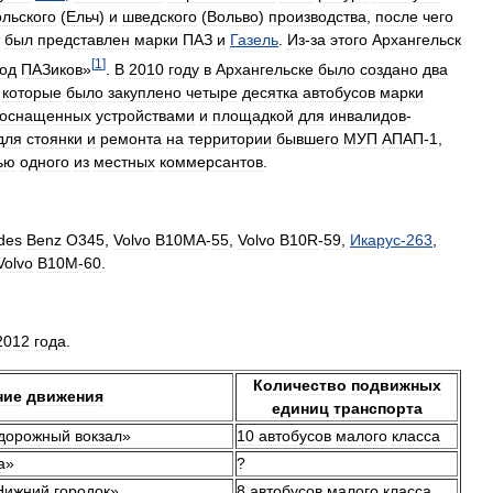
ольского
(
Ельч
)
и
шведского
(
Вольво
)
производства
,
после
чего
был
представлен
марки
ПАЗ
и
Газель
.
Из
-
за
этого
Архангельск
[
1
]
род
ПАЗиков
»
.
В
2010
году
в
Архангельске
было
создано
два
которые
было
закуплено
четыре
десятка
автобусов
марки
оснащенных
устройствами
и
площадкой
для
инвалидов
-
для
стоянки
и
ремонта
на
территории
бывшего
МУП
АПАП
-
1
,
ью
одного
из
местных
коммерсантов
.
des
Benz
O345
,
Volvo
B10MA
-
55
,
Volvo
B10R
-
59
,
Икарус
-
263
,
Volvo
B10M
-
60
.
2012
года
.
Количество
подвижных
ние
движения
единиц
транспорта
дорожный
вокзал
»
10
автобусов
малого
класса
а
»
?
Нижний
городок
»
8
автобусов
малого
класса