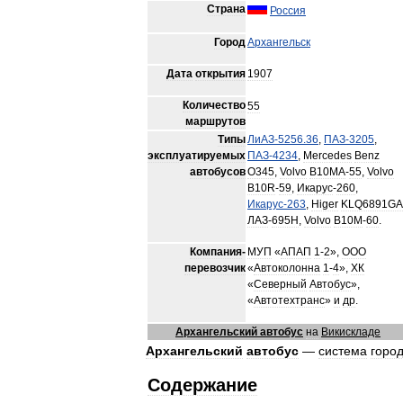
Страна
Россия
Город
Архангельск
Дата
открытия
1907
Количество
55
маршрутов
Типы
ЛиАЗ
-
5256
.
36
,
ПАЗ
-
3205
,
эксплуатируемых
ПАЗ
-
4234
,
Mercedes
Benz
автобусов
O345
,
Volvo
B10MA
-
55
,
Volvo
B10R
-
59
,
Икарус
-
260
,
Икарус
-
263
,
Higer
KLQ6891GA
ЛАЗ
-
695Н
,
Volvo
B10M
-
60
.
Компания
-
МУП
«
АПАП
1
-
2
»,
ООО
перевозчик
«
Автоколонна
1
-
4
»,
ХК
«
Северный
Автобус
»,
«
Автотехтранс
»
и
др
.
Архангельский
автобус
на
Викискладе
Архангельский
автобус
—
система
город
Содержание