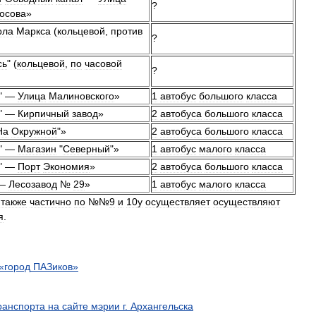
?
осова
»
рла
Маркса
(
кольцевой
,
против
?
сь
" (
кольцевой
,
по
часовой
?
" —
Улица
Малиновского
»
1
автобус
большого
класса
" —
Кирпичный
завод
»
2
автобуса
большого
класса
На
Окружной
"»
2
автобуса
большого
класса
" —
Магазин
"
Северный
"»
1
автобус
малого
класса
" —
Порт
Экономия
»
2
автобуса
большого
класса
—
Лесозавод
№
29
»
1
автобус
малого
класса
также
частично
по
№№
9
и
10у
осуществляет
осуществляют
я
.
«
город
ПАЗиков
»
ранспорта
на
сайте
мэрии
г
.
Архангельска