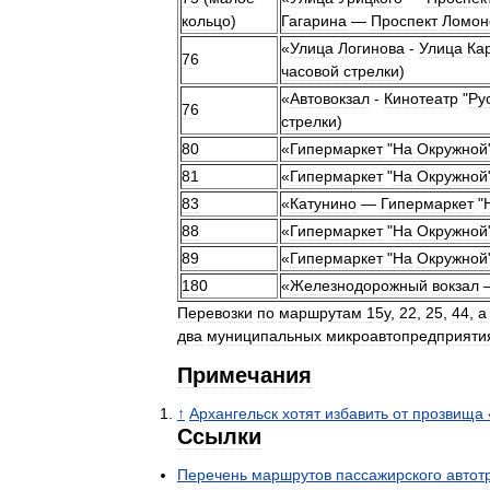
кольцо
)
Гагарина
—
Проспект
Ломон
«
Улица
Логинова
-
Улица
Ка
76
часовой
стрелки
)
«
Автовокзал
-
Кинотеатр
"
Ру
76
стрелки
)
80
«
Гипермаркет
"
На
Окружной
81
«
Гипермаркет
"
На
Окружной
83
«
Катунино
—
Гипермаркет
"
88
«
Гипермаркет
"
На
Окружной
89
«
Гипермаркет
"
На
Окружной
180
«
Железнодорожный
вокзал
Перевозки
по
маршрутам
15у
,
22
,
25
,
44
,
а
два
муниципальных
микроавтопредприяти
Примечания
↑
Архангельск
хотят
избавить
от
прозвища
Ссылки
Перечень
маршрутов
пассажирского
автот