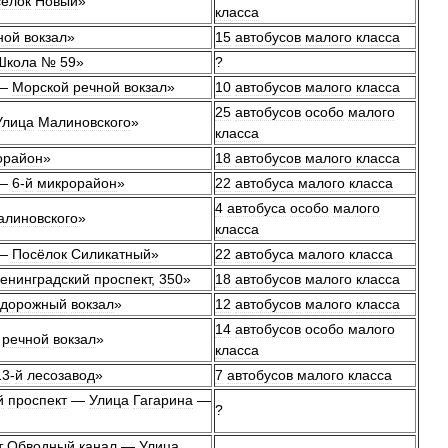
ёлок
Новый
»
класса
ной
вокзал
»
15
автобусов
малого
класса
Школа
№
59
»
?
—
Морской
речной
вокзал
»
10
автобусов
малого
класса
25
автобусов
особо
малого
Улица
Малиновского
»
класса
орайон
»
18
автобусов
малого
класса
—
6
-
й
микрорайон
»
22
автобуса
малого
класса
4
автобуса
особо
малого
алиновского
»
класса
—
Посёлок
Силикатный
»
22
автобуса
малого
класса
енинградский
проспект
,
350
»
18
автобусов
малого
класса
дорожный
вокзал
»
12
автобусов
малого
класса
14
автобусов
особо
малого
речной
вокзал
»
класса
13
-
й
лесозавод
»
7
автобусов
малого
класса
й
проспект
—
Улица
Гагарина
—
?
т
Обводный
канал
—
Улица