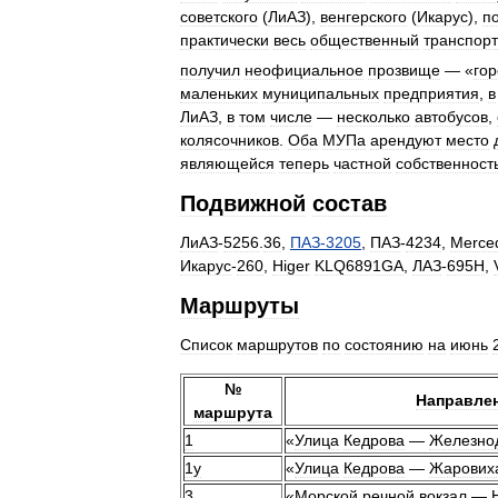
советского
(
ЛиАЗ
),
венгерского
(
Икарус
),
п
практически
весь
общественный
транспорт
получил
неофициальное
прозвище
— «
го
маленьких
муниципальных
предприятия
,
в
ЛиАЗ
,
в
том
числе
—
несколько
автобусов
,
колясочников
.
Оба
МУПа
арендуют
место
являющейся
теперь
частной
собственност
Подвижной
состав
ЛиАЗ
-
5256
.
36
,
ПАЗ
-
3205
,
ПАЗ
-
4234
,
Merce
Икарус
-
260
,
Higer
KLQ6891GA
,
ЛАЗ
-
695Н
,
Маршруты
Список
маршрутов
по
состоянию
на
июнь
№
Направле
маршрута
1
«
Улица
Кедрова
—
Железно
1у
«
Улица
Кедрова
—
Жарових
3
«
Морской
речной
вокзал
—