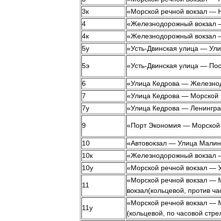
3к
«
Морской
речной
вокзал
—
4
«
Железнодорожный
вокзал
4к
«
Железнодорожный
вокзал
5у
«
Усть
-
Двинская
улица
—
Ули
5э
«
Усть
-
Двинская
улица
—
Пос
6
«
Улица
Кедрова
—
Железно
7
«
Улица
Кедрова
—
Морской
7у
«
Улица
Кедрова
—
Ленингра
9
«
Порт
Экономия
—
Морской
10
«
Автовокзал
—
Улица
Малин
10к
«
Железнодорожный
вокзал
10у
«
Морской
речной
вокзал
—
«
Морской
речной
вокзал
—
11
вокзал
(
кольцевой
,
против
ча
«
Морской
речной
вокзал
—
11у
(
кольцевой
,
по
часовой
стре