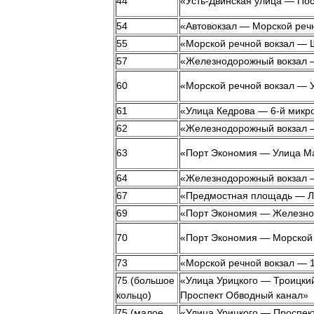
44
«
Усть
-
Двинская
улица
—
Пос
54
«
Автовокзал
—
Морской
реч
55
«
Морской
речной
вокзал
—
57
«
Железнодорожный
вокзал
60
«
Морской
речной
вокзал
—
61
«
Улица
Кедрова
—
6
-
й
микр
62
«
Железнодорожный
вокзал
63
«
Порт
Экономия
—
Улица
М
64
«
Железнодорожный
вокзал
67
«
Предмостная
площадь
—
Л
69
«
Порт
Экономия
—
Железно
70
«
Порт
Экономия
—
Морской
73
«
Морской
речной
вокзал
—
75
(
большое
«
Улица
Урицкого
—
Троицки
кольцо
)
Проспект
Обводный
канал
»
75
(
малое
«
Улица
Урицкого
—
Проспек