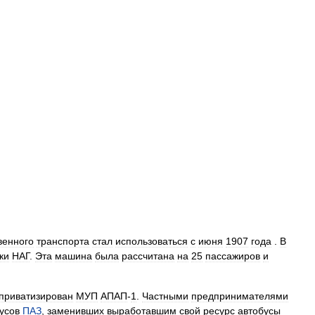
венного
транспорта
стал
использоваться
с
июня
1907
года
.
В
ки
НАГ
.
Эта
машина
была
рассчитана
на
25
пассажиров
и
приватизирован
МУП
АПАП
-
1
.
Частными
предпринимателями
уcов
ПАЗ
,
заменивших
выработавшим
свой
ресурс
автобусы