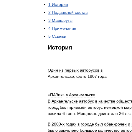
1
История
2
Подвижной
состав
3
Маршруты
4
Примечания
5
Ссылки
История
Один
из
первых
автобусов
в
Архангельске
,
фото
1907
года
«
ПАЗик
»
в
Архангельске
В
Архангельске
автобус
в
качестве
общест
город
был
привезён
автобус
немецкой
мар
весила
6
тонн
.
Мощность
двигателя
26
л
.
с
.
В
2000
-
х
годах
в
городе
был
обанкрочен
и
было
закуплено
большое
количество
автоб