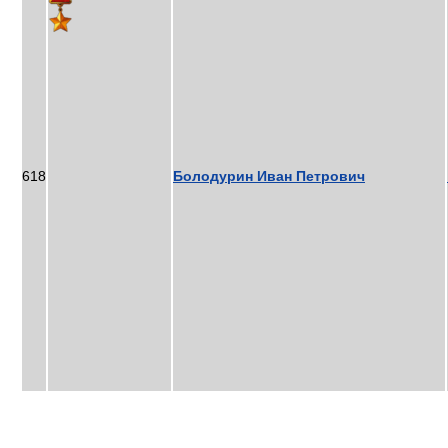
618
Болодурин Иван Петрович