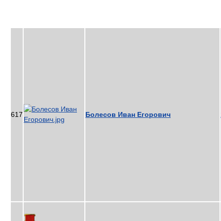
617
Болесов Иван Егорович