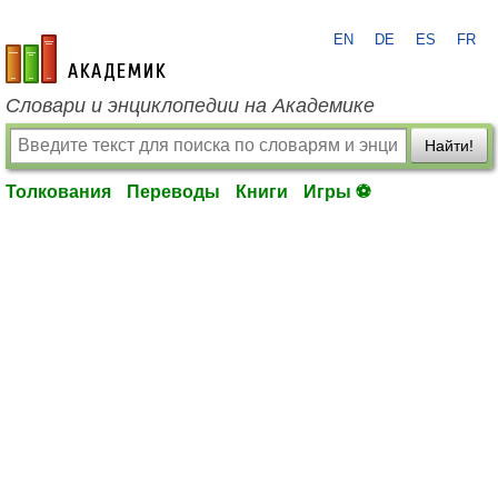
EN
DE
ES
FR
academic.ru
Словари и энциклопедии на Академике
Найти!
Толкования
Переводы
Книги
Игры ⚽