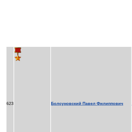
623
Болсуновский Павел Филиппович