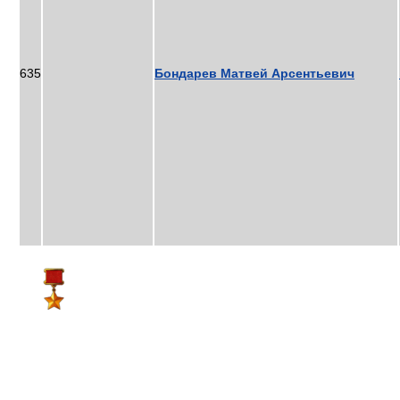
635
Бондарев Матвей Арсентьевич