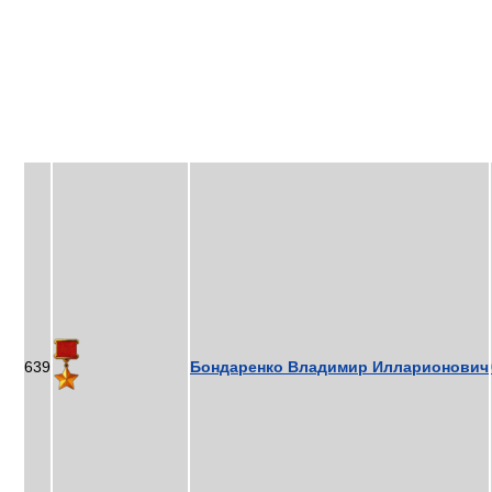
639
Бондаренко Владимир Илларионович