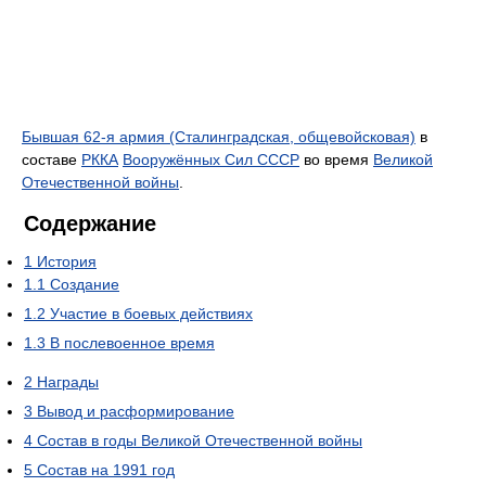
Бывшая 62-я армия (Сталинградская, общевойсковая)
в
составе
РККА
Вооружённых Сил СССР
во время
Великой
Отечественной войны
.
Содержание
1
История
1.1
Создание
1.2
Участие в боевых действиях
1.3
В послевоенное время
2
Награды
3
Вывод и расформирование
4
Состав в годы Великой Отечественной войны
5
Состав на 1991 год