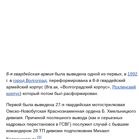
8-я гвардейская армия
была выведена одной из первых, в
1992
г. в
город Волгоград
, переформирована в 8-й гвардейский
армейский корпус (8гв.ак, «Волгоградский корпус»,
Рохлинский
корпус
) который потом был расформирован.
Первой была выведена 27-я гвардейская мотострелковая
Омско-Новобугская Краснознаменная ордена Б. Хмельницкого
дивизия. Причиной поспешного вывода (как и серьезных
кадровых перестановок в ГСВГ) послужил случай с бывшим
командиром 28 ТП дивизии подполковник Михаил
[3]
Колесниковым.