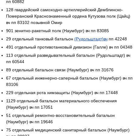
пп 60882
128 гвардейский самоходно-артиллерийский Демблинско-
Померанский Краснознаменный ордена Кутузова полк (Цайц)
вч пп 83102 позывной Омир
901 зенитно-ракетный полк (Наумбург) вч пп 83085
29 отдельный танковый батальон
(Рудольштадт)вч
пп 42248
491 отдельный противотанковый дивизион (Галле) вч пп 04348
113 отдельный разведывательный батальон (Рудольштадт) вч
пп 60544
89 отдельный батальон связи (Наумбург) вч пп 31676
67 отдельный инженерно-саперный батальон (Наумбург) вч пп
83106
229 отдельная рота химзащиты (Наумбург) вч пп 17448
1129 отдельный батальон материального обеспечения
(Наумбург) вч пп 17051
51 отдельный ремонтно-восстановительный батальон
(Наумбург) вч пп 19646
75 отдельный медицинский санитарный батальон (Наумбург)