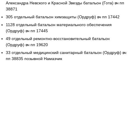
Александра Невского и Красной Звезды батальон (Гота) вч пп
38871
305 отдельный батальон химзащиты (Ордруф) вч пп 17442
1128 отдельный батальон материального обеспечения
(Ордруф) вч пп 17445
49 отдельный ремонтно-восстановительный батальон
(Ордруф) вч пп 19620
33 отдельный медицинский санитарный батальон (Ордруф) вч
пп 38835 позывной Намазчик