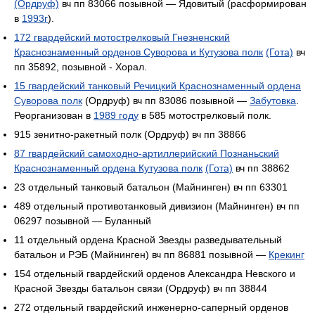
(Ордруф)
вч пп 83066 позывной — Ядовитый (расформирован
в
1993г
).
172 гвардейский мотострелковый Гнезненский
Краснознаменный орденов Суворова и Кутузова полк
(Гота)
вч
пп 35892, позывной - Хорал.
15 гвардейский танковый Речицкий Краснознаменный ордена
Суворова полк
(Ордруф) вч пп 83086 позывной —
Забутовка
.
Реорганизован в
1989 году
в 585 мотострелковый полк.
915 зенитно-ракетный полк (Ордруф) вч пп 38866
87 гвардейский самоходно-артиллерийский Познаньский
Краснознаменный ордена Кутузова полк
(Гота)
вч пп 38862
23 отдельный танковый батальон (Майнинген) вч пп 63301
489 отдельный противотанковый дивизион (Майнинген) вч пп
06297 позывной — Буланный
11 отдельный ордена Красной Звезды разведывательный
батальон и РЭБ (Майнинген) вч пп 86881 позывной —
Крекинг
154 отдельный гвардейский орденов Александра Невского и
Красной Звезды батальон связи (Ордруф) вч пп 38844
272 отдельный гвардейский инженерно-саперный орденов