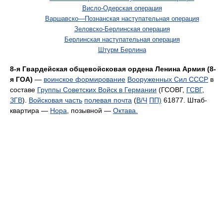
Висло-Одерская операция
Варшавско—Познанская наступательная операция
Зеловско-Берлинская операция
Берлинская наступательная операция
Штурм Берлина
8-я Гвардейская общевойсковая ордена Ленина Армия (8-
я ГОА)
—
воинское формирование
Вооруженных Сил СССР
в
составе
Группы Советских Войск в Германии
(ГСОВГ,
ГСВГ
,
ЗГВ
).
Войсковая часть
полевая почта
(
В/Ч
ПП)
61877. Штаб-
квартира —
Нора
, позывной —
Октава.