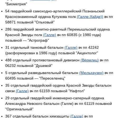
"Биометрия"
54 гвардейский самоходно-артиллерийский Познаньский
Краснознаменный ордена Кутузова полк
(Галле-Хайде))
вч пп
58871 позывной "Ольховый"
286 гвардейский зенитно-ракетный Перемышльский ордена
Красной Звезды полк
(Галле)
вч пп 60835 (с 1980 года)
позывной — "Астрограф"
31 отдельный танковый батальон
(Галле)
вч пп 42242
(расформирован в 1986 году) позывной "Акцентолог"
488 отдельный противотанковый дивизион
(Вёрмлиц)
вч пп
06232 позывной "Душевой"
5 отдельный разведывательный батальон
(Мюльхаузен)
вч пп
60495 позывной — "Переселенец"
35 отдельный гвардейский ордена Красной Звезды батальон
связи
(Галле)
вч пп 61159 позывной "Нафтол"
29 отдельный гвардейский инженерно-саперный ордена
Александра Невского батальон (Галле) вч пп 61119 позывной
"Оригинальный"
367 отдельный батальон химзащиты
(Галле)
вч пп