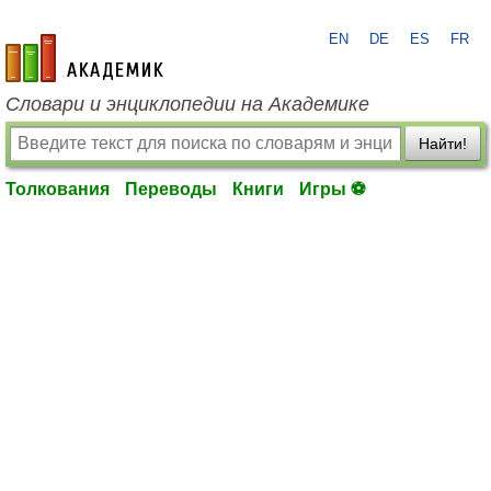
EN
DE
ES
FR
academic.ru
Словари и энциклопедии на Академике
Найти!
Толкования
Переводы
Книги
Игры ⚽