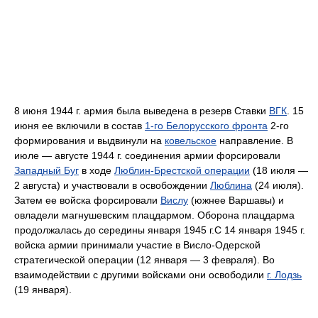
8 июня 1944 г. армия была выведена в резерв Ставки
ВГК
. 15
июня ее вклю­чили в состав
1-го Белорусского фронта
2-го
формирования и выдвинули на
ковельское
направление. В
июле — августе 1944 г. соединения армии форсиро­вали
Западный Буг
в ходе
Люблин-Брест­ской операции
(18 июля —
2 августа) и участвовали в освобождении
Люблина
(24 июля).
Затем ее войска форсирова­ли
Вислу
(южнее Варшавы) и
овладели магнушевским плацдармом. Оборона плацдарма
продолжалась до середины января 1945 г.С 14 января 1945 г.
войска армии при­нимали участие в Висло-Одерской
стратегической операции (12 января — 3 февраля). Во
взаимодействии с други­ми войсками они освободили
г. Лодзь
(19 января).