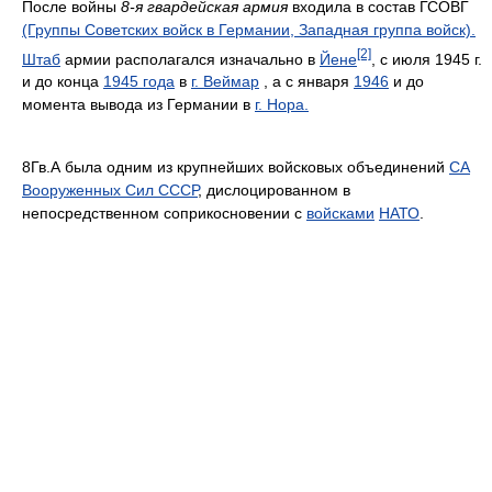
После войны
8-я гвардейская армия
входила в состав ГСОВГ
(Группы Советских войск в Германии, Западная группа войск).
[2]
Штаб
армии располагался изначально в
Йене
, с июля 1945 г.
и до конца
1945 года
в
г. Веймар
, а с января
1946
и до
момента вывода из Германии в
г. Нора.
8Гв.А была одним из крупнейших войсковых объединений
СА
Вооруженных Сил СССР
, дислоцированном в
непосредственном соприкосновении с
войсками
НАТО
.