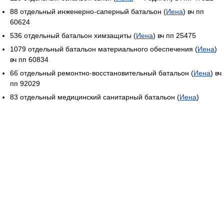
88 отдельный инженерно-саперный батальон (
Иена
) вч пп
60624
536 отдельный батальон химзащиты (
Иена
) вч пп 25475
1079 отдельный батальон материального обеспечения (
Иена
)
вч пп 60834
66 отдельный ремонтно-восстановительный батальон (
Иена
) вч
пп 92029
83 отдельный медицинский санитарный батальон (
Иена
)