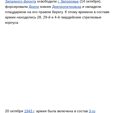
Западного фрон­та
освободили
г. Запорожье
(14 октяб­ря),
форсировали
Днепр
южнее
Днеп­ропетровска
и овладели
плацдармом на его правом берегу. К этому времени в составе
армии находились 28, 29-й и 4-й гвардейские стрелковые
корпуса.
20 октября
1943 г
. армия была вклю­чена в состав
3-го