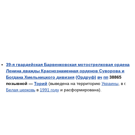
39-я гвардейская Барвенковская мотострелковая ордена
Ленина дважды Краснознаменная орденов Суворова и
Богдана Хмельницкого дивизия
(Ордруф)
вч
пп
38865
позывной —
Торий
(выведена на территорию
Украины
, в г.
Белая церковь
в
1991 году
и расформирована).