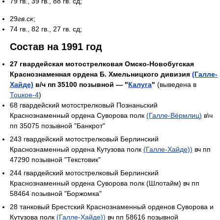
79 гв., 39 гв., 88 гв. сд;
29
гв.ск
;
74 гв., 82 гв., 27 гв. сд;
Состав на 1991 год
27 гвардейская мотострелковая Омско-Новобугская
Краснознаменная ордена Б. Хмельницкого дивизия
(Галле-
Хайде)
в/ч пп 35100 позывной — "
Калуга
"
(выведена в
Тоцкое-4
)
68 гвардейский мотострелковый Познаньский
Краснознаменный ордена Суворова полк
(Галле-Вёрмлиц)
в\ч
пп 35075 позывной "Банкрот"
243 гвардейский мотострелковый Берлинский
Краснознаменный ордена Кутузова полк
(Галле-Хайде))
вч пп
47290 позывной "Текстовик"
244 гвардейский мотострелковый Берлинский
Краснознаменный ордена Суворова полк (Шлотайм) вч пп
58464 позывной "Боржомка"
28 танковый Брестский Краснознаменный орденов Суворова и
Кутузова полк
(Галле-Хайде))
вч пп 58616 позывной