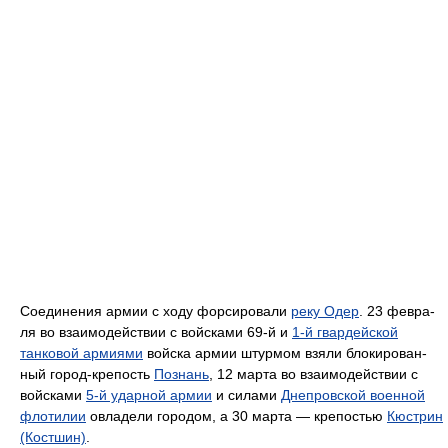
Соединения армии с ходу форсировали
реку Одер
. 23 февра­
ля во взаимодействии с войсками 69-й и
1-й гвардейской
танковой армиями
вой­ска армии штурмом взяли блокирован­
ный город-крепость
Познань
, 12 марта во взаимодействии с
войсками
5-й удар­ной армии
и силами
Днепровской воен­ной
флотилии
овладели городом, а 30 мар­та — крепостью
Кюстрин
(Костшин)
.