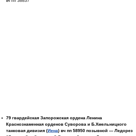
вч пп 38837
79 гвардейская Запорожская ордена Ленина
Краснознаменная орденов Суворова и Б.Хмельницкого
танковая дивизия (
Иена
) вч пп 58950 позывной — Ледорез