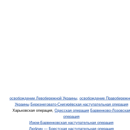
освобождении Левобережной Украины,
освобождение Правобережн
Украины
Березнеговато-Снигирёвская наступательная операция
Харьковская операция,
Одесская операция
Барвенково-Лозовска
операция
Изюм-Барвенковская наступательная операция
Люблин — Брестская наступательная операция