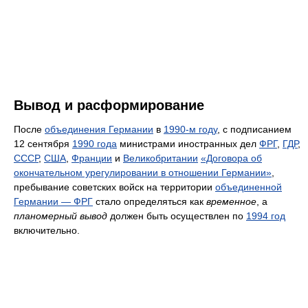
Вывод и расформирование
После
объединения Германии
в
1990-м году
, с подписанием
12 сентября
1990 года
министрами иностранных дел
ФРГ
,
ГДР
,
СССР
,
США
,
Франции
и
Великобритании
«Договора об
окончательном урегулировании в отношении Германии»
,
пребывание советских войск на территории
объединенной
Германии — ФРГ
стало определяться как
временное
, а
планомерный вывод
должен быть осуществлен по
1994 год
включительно.