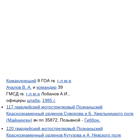
Командующий
8 ГОА гв.
г-л м-р
Ачалов В. А.
и
командир
39
ГМСД гв.
г-л м-р
Лобанов А.И.,
офицеры
штаба
,
1985 г.
117 гвардейский мотострелковый Познаньский
Краснознаменный орденов Суворова и Б. Хмельницкого полк
(Майнинген)
вч пп 35872, Позывной -
Гиббон.
120 гвардейский мотострелковый Познаньский
Краснознаменный орденов Кутузова и А. Невского полк