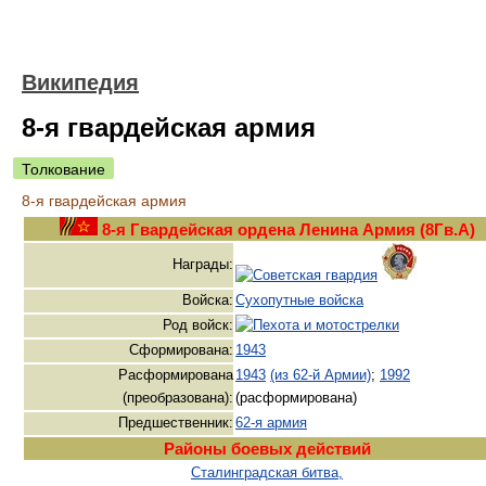
Википедия
8-я гвардейская армия
Толкование
8-я гвардейская армия
8-я Гвардейская ордена Ленина Армия (8Гв.А)
Награды:
Войска:
Сухопутные войска
Род войск:
Сформирована:
1943
Расформирована
1943
(из 62-й Армии)
;
1992
(преобразована):
(расформирована)
Предшественник:
62-я армия
Районы боевых действий
Сталинградская битва,