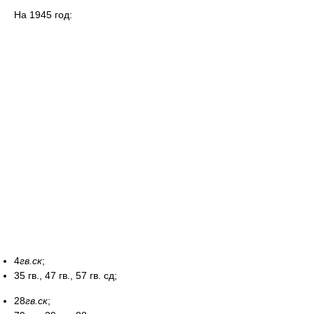
На 1945 год:
4
гв.ск
;
35 гв., 47 гв., 57 гв. сд;
28
гв.ск
;