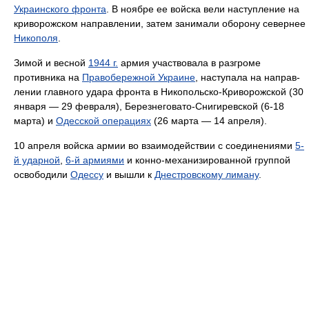
Украинского фронта
. В ноябре ее войска вели наступление на
криворожском направлении, затем зани­мали оборону севернее
Никополя
.
Зимой и весной
1944 г.
армия участво­вала в разгроме
противника на
Правобережной Украине
, наступала на направ­
лении главного удара фронта в Никопольско-Криворожской (30
января — 29 февраля), Березнеговато-Снигиревской (6-18
марта) и
Одесской операци­ях
(26 марта — 14 апреля).
10 апреля вой­ска армии во взаимодействии с соеди­нениями
5-
й ударной
,
6-й армиями
и конно-механизированной группой
освобо­дили
Одессу
и вышли к
Днестровскому лиману
.