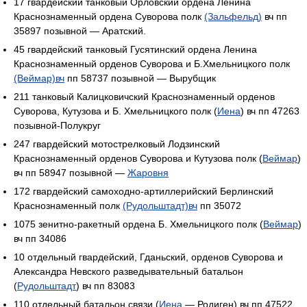
17 гвардейский танковый Орловский ордена Ленина
Краснознаменный ордена Суворова полк
(Зальфельд)
вч пп
35897 позывной — Аратский.
45 гвардейский танковый Гусятинский ордена Ленина
Краснознаменный орденов Суворова и Б.Хмельницкого полк
(Веймар)вч
пп 58737 позывной — Вырубщик
211 танковый Калицковичский Краснознаменный орденов
Суворова, Кутузова и Б. Хмельницкого полк (
Иена
) вч пп 47263
позывной-Полукруг
247 гвардейский мотострелковый Лодзинский
Краснознаменный орденов Суворова и Кутузова полк (
Веймар
)
вч пп 58947 позывной —
Жаровня
172 гвардейский самоходно-артиллерийский Берлинский
Краснознаменный полк
(Рудольштадт)вч
пп 35072
1075 зенитно-ракетный ордена Б. Хмельницкого полк (
Веймар
)
вч пп 34086
10 отдельный гвардейский, Гданьский, орденов Суворова и
Александра Невского разведывательный батальон
(
Рудольштадт
) вч пп 83083
110 отдельный батальон связи (
Иена
— Родиген) вч пп 47522