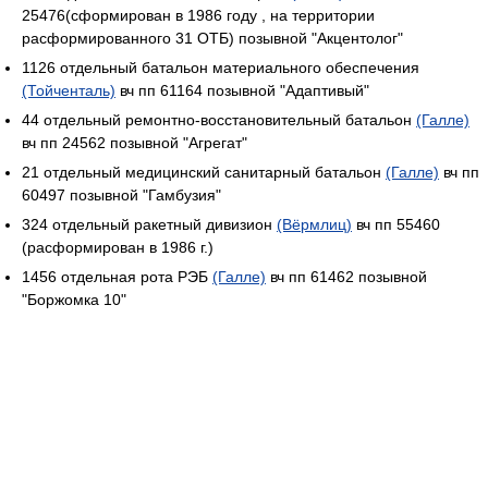
25476(сформирован в 1986 году , на территории
расформированного 31 ОТБ) позывной "Акцентолог"
1126 отдельный батальон материального обеспечения
(Тойченталь)
вч пп 61164 позывной "Адаптивый"
44 отдельный ремонтно-восстановительный батальон
(Галле)
вч пп 24562 позывной "Агрегат"
21 отдельный медицинский санитарный батальон
(Галле)
вч пп
60497 позывной "Гамбузия"
324 отдельный ракетный дивизион
(Вёрмлиц)
вч пп 55460
(расформирован в 1986 г.)
1456 отдельная рота РЭБ
(Галле)
вч пп 61462 позывной
"Боржомка 10"