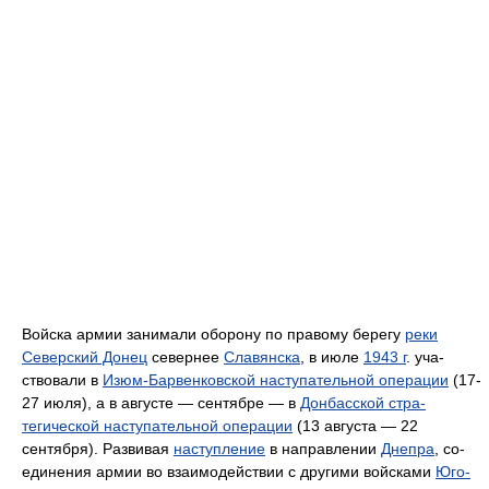
Войска армии занимали оборону по правому берегу
реки
Северский Донец
севернее
Славянска
, в июле
1943 г
. уча­
ствовали в
Изюм-Барвенковской наступательной операции
(17-
27 июля), а в августе — сентябре — в
Донбасской стра­
тегической наступательной операции
(13 августа — 22
сентября). Развивая
наступление
в направлении
Днепра
, со­
единения армии во взаимодействии с другими войсками
Юго-