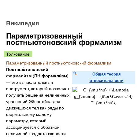
Википедия
Параметризованный
постньютоновский формализм
Толкование
Параметризованный постньютоновский формализм
Постнью́тоновский
Общая теория
формали́зм
(
ПН формали́зм
)
относительности
— это вычислительный
инструмент, который позволяет
получать решения нелинейных
уравнений Эйнштейна для
движущихся тел как ряды по
формальному малому
параметру, который
ассоциируется с обратной
величиной квадрата скорости