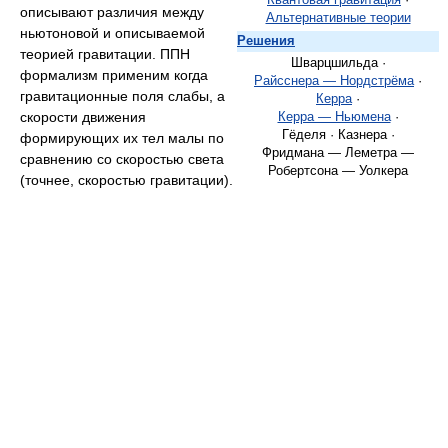
Квантовая гравитация
·
описывают различия между
Альтернативные теории
ньютоновой и описываемой
Решения
теорией гравитации. ППН
Шварцшильда ·
формализм применим когда
Райсснера — Нордстрёма
·
гравитационные поля слабы, а
Керра
·
скорости движения
Керра — Ньюмена
·
Гёделя · Казнера ·
формирующих их тел малы по
Фридмана — Леметра —
сравнению со скоростью света
Робертсона — Уолкера
(точнее, скоростью гравитации).