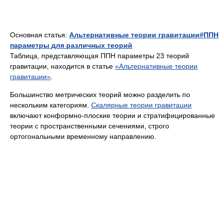
Основная статья:
Альтернативные теории гравитации#ППН
параметры для различных теорий
Таблица, представляющая ППН параметры 23 теорий
гравитации, находится в статье
«Альтернативные теории
гравитации»
.
Большинство метрических теорий можно разделить по
нескольким категориям.
Скалярные теории гравитации
включают конформно-плоские теории и стратифицированные
теории с пространственными сечениями, строго
ортогональными временному направлению.