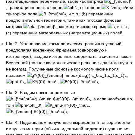
гравитационные переменные, такие как метрика
, гравитационное скалярное
, векторное
и/или
тензорное поле
и т. п.; (b) переменные
предпочтительной геометрии, такие как плоская фоновая
метрика
, космологическое время
и т. п.;
(c) переменные материальных (негравитационных) полей.
Шаг 2: Установление космологических граничных условий:
предполагая вселенную Фридмана (однородную и
изотропную), вводим изотропные координаты в системе покоя
Вселенной (полное космологическое решение для этого нужно
не всегда). Полученные фоновые космологические поля
называем
,
,
,
.
Шаг 3: Вводим новые переменные
, а если необходимо,
то и
,
,
.
Шаг 4: Подставляем полученные выражения и тензор энергии-
импульса материи (обычно идеальной жидкости) в уравнения