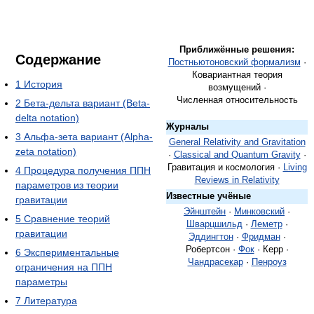
Приближённые решения:
Содержание
Постньютоновский формализм
·
Ковариантная теория
1
История
возмущений ·
Численная относительность
2
Бета-дельта вариант (Beta-
delta notation)
Журналы
3
Альфа-зета вариант (Alpha-
General Relativity and Gravitation
zeta notation)
·
Classical and Quantum Gravity
·
Гравитация и космология ·
Living
4
Процедура получения ППН
Reviews in Relativity
параметров из теории
Известные учёные
гравитации
Эйнштейн
·
Минковский
·
5
Сравнение теорий
Шварцшильд
·
Леметр
·
гравитации
Эддингтон
·
Фридман
·
Робертсон ·
Фок
· Керр ·
6
Экспериментальные
Чандрасекар
·
Пенроуз
ограничения на ППН
параметры
7
Литература