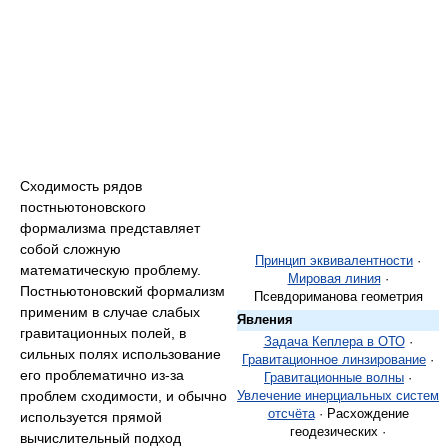
Сходимость рядов
постньютоновского
формализма представляет
собой сложную
Принцип эквивалентности
·
математическую проблему.
Мировая линия
·
Постньютоновский формализм
Псевдориманова геометрия
применим в случае слабых
Явления
гравитационных полей, в
Задача Кеплера в ОТО
·
сильных полях использование
Гравитационное линзирование
·
его проблематично из-за
Гравитационные волны
·
проблем сходимости, и обычно
Увлечение инерциальных систем
отсчёта
· Расхождение
используется прямой
геодезических ·
вычислительный подход