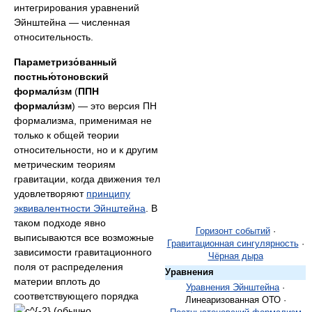
интегрирования уравнений
Эйнштейна — численная
относительность.
Параметризо́ванный
постнью́тоновский
формали́зм
(
ППН
формали́зм
) — это версия ПН
формализма, применимая не
только к общей теории
относительности, но и к другим
метрическим теориям
гравитации, когда движения тел
удовлетворяют
принципу
эквивалентности Эйнштейна
. В
таком подходе явно
Горизонт событий
·
выписываются все возможные
Гравитационная сингулярность
·
зависимости гравитационного
Чёрная дыра
поля от распределения
Уравнения
материи вплоть до
Уравнения Эйнштейна
·
соответствующего порядка
Линеаризованная ОТО ·
(обычно