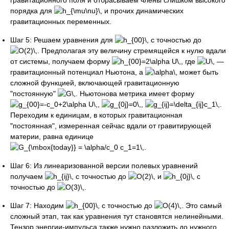
гравитационного поля и отбрасываем члены слишком высокого
порядка для
и прочих динамических
гравитационных переменных.
Шаг 5: Решаем уравнения для
с точностью до
. Предполагая эту величину стремящейся к нулю вдали
от системы, получаем форму
, где
—
гравитационный потенциал Ньютона, а
может быть
сложной функцией, включающей гравитационную
"постоянную"
. Ньютонова метрика имеет форму
,
,
.
Переходим к единицам, в которых гравитационная
"постоянная", измеренная сейчас вдали от гравитирующей
материи, равна единице
.
Шаг 6: Из линеаризованной версии полевых уравнений
получаем
с точностью до
и
с
точностью до
.
Шаг 7: Находим
с точностью до
. Это самый
сложный этап, так как уравнения тут становятся нелинейными.
Тензор энергии-импульса также нужно разложить до нужного