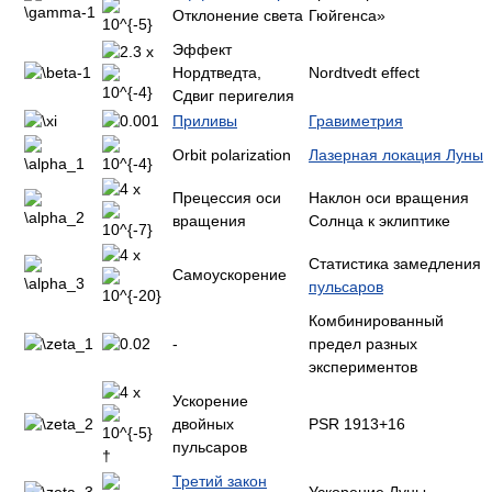
Отклонение света
Гюйгенса»
Эффект
x
Нордтведта,
Nordtvedt effect
Сдвиг перигелия
Приливы
Гравиметрия
Orbit polarization
Лазерная локация Луны
x
Прецессия оси
Наклон оси вращения
вращения
Солнца к эклиптике
x
Статистика замедления
Самоускорение
пульсаров
Комбинированный
-
предел разных
экспериментов
x
Ускорение
двойных
PSR 1913+16
пульсаров
†
Третий закон