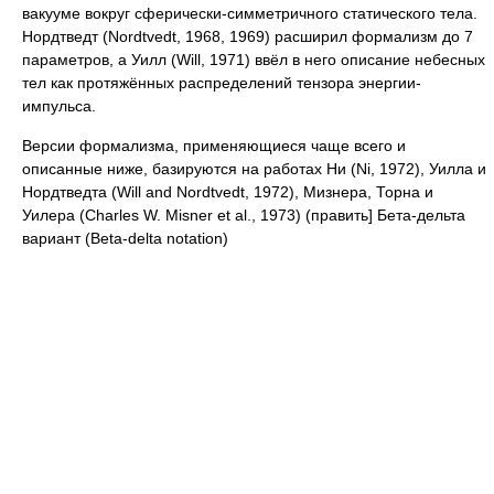
вакууме вокруг сферически-симметричного статического тела.
Нордтведт (Nordtvedt, 1968, 1969) расширил формализм до 7
параметров, а Уилл (Will, 1971) ввёл в него описание небесных
тел как протяжённых распределений тензора энергии-
импульса.
Версии формализма, применяющиеся чаще всего и
описанные ниже, базируются на работах Ни (Ni, 1972), Уилла и
Нордтведта (Will and Nordtvedt, 1972), Мизнера, Торна и
Уилера (Charles W. Misner et al., 1973) (править]
Бета-дельта
вариант (Beta-delta notation)