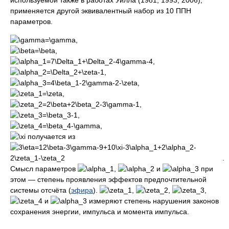
используемой также в работах Уилла (1981, 1993, 2006),
применяется другой эквивалентный набор из 10 ППН
параметров.
,
,
,
,
,
,
,
,
,
получается из
.
Смысл параметров
,
и
при
этом — степень проявления эффектов предпочтительной
системы отсчёта (
эфира
).
,
,
,
и
измеряют степень нарушения законов
сохранения энергии, импульса и момента импульса.