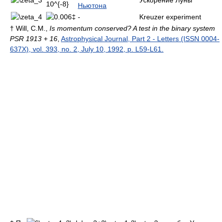
Ускорение Луны
Ньютона
‡
-
Kreuzer experiment
† Will, C.M.,
Is momentum conserved? A test in the binary system
PSR 1913 + 16
,
Astrophysical Journal, Part 2 - Letters (ISSN 0004-
637X), vol. 393, no. 2, July 10, 1992, p. L59-L61.