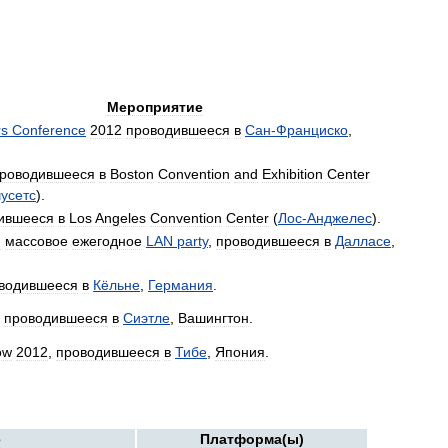
Мероприятие
rs
Conference
2012
проводившееся
в
Сан
-
Франциско
,
роводившееся
в
Boston
Convention
and
Exhibition
Center
усетс
).
ившееся
в
Los
Angeles
Convention
Center
(
Лос
-
Анджелес
).
:
массовое
ежегодное
LAN
party
,
проводившееся
в
Далласе
,
водившееся
в
Кёльне
,
Германия
.
,
проводившееся
в
Сиэтле
,
Вашингтон
.
ow
2012
,
проводившееся
в
Тибе
,
Япония
.
е
Платформа
(
ы
)