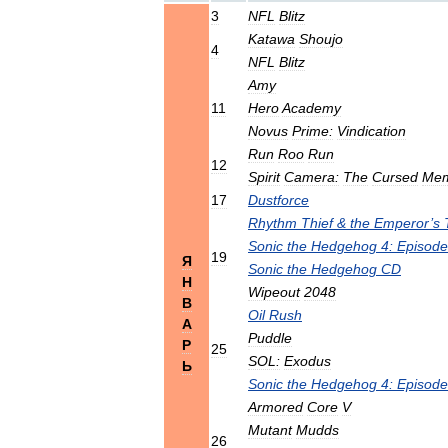
3
NFL
Blitz
Katawa
Shoujo
4
NFL
Blitz
Amy
11
Hero
Academy
Novus
Prime:
Vindication
Run
Roo
Run
12
Spirit
Camera:
The
Cursed
Mem
17
Dustforce
Rhythm
Thief
&
the
Emperor
’
s
Sonic
the
Hedgehog
4:
Episode
19
Я
Sonic
the
Hedgehog
CD
Н
Wipeout
2048
В
Oil
Rush
А
Puddle
Р
25
SOL:
Exodus
Ь
Sonic
the
Hedgehog
4:
Episode
Armored
Core
V
Mutant
Mudds
26