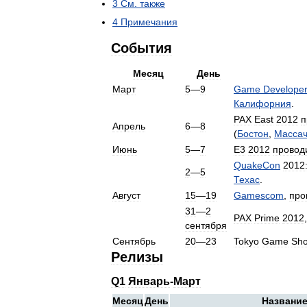
3
См
.
также
4
Примечания
События
Месяц
День
Март
5
—
9
Game
Develope
Калифорния
.
PAX
East
2012
п
Апрель
6
—
8
(
Бостон
,
Массач
Июнь
5
—
7
E3
2012
провод
QuakeCon
2012
2
—
5
Техас
.
Август
15
—
19
Gamescom
,
про
31
—
2
PAX
Prime
2012
сентября
Сентябрь
20
—
23
Tokyo
Game
Sh
Релизы
Q1
Январь
-
Март
Месяц
День
Названи