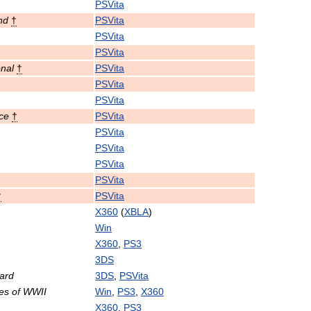
PSVita
nd
†
PSVita
PSVita
PSVita
onal
†
PSVita
PSVita
PSVita
ce
†
PSVita
PSVita
PSVita
PSVita
PSVita
†
PSVita
X360
(
XBLA
)
Win
X360
,
PS3
3DS
ard
3DS
,
PSVita
les
of
WWII
Win
,
PS3
,
X360
X360
,
PS3