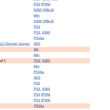
PS3
(
PSN
)
X360
(
XBLA
)
Win
X360
(
XBLA
)
PS3
PS3
,
X360
PSVita
12
Olympic
Games
3DS
Wii
Win
nd
†
PS3
,
X360
Win
PSVita
3DS
PS3
PS3
,
X360
PS3
(
PSN
)
PS3
(
PSN
)
PSVita