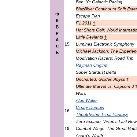
Ben
10:
Galactic
Racing
BlazBlue:
Continuum
Shift
Exte
Ф
Escape
Plan
Е
F1
2011
†
В
Hot
Shots
Golf:
World
Internati
Р
Little
Deviants
†
А
15
Lumines
Electronic
Symphony
Л
Michael
Jackson:
The
Experien
Ь
ModNation
Racers:
Road
Trip
Rayman
Origins
Super
Stardust
Delta
Uncharted:
Golden
Abyss
†
Ultimate
Marvel
vs
.
Capcom
3
Warp
Alan
Wake
Binary
Domain
16
Theatrhythm
Final
Fantasy
Zero
Escape:
Virtue
'
s
Last
Rew
19
Combat
Wings:
The
Great
Batt
Asura
'
s
Wrath