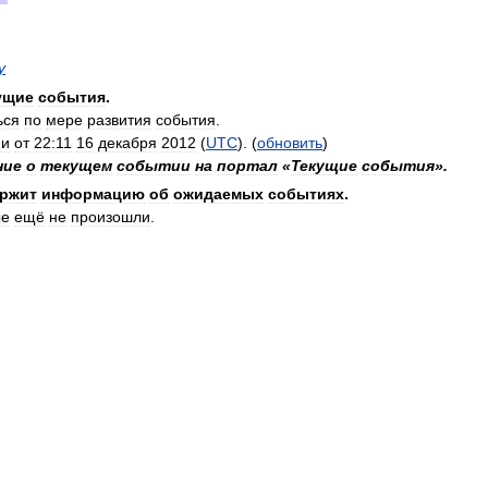
у
ущие
события
.
ься
по
мере
развития
события
.
ии
от
22:11
16
декабря
2012
(
UTC
). (
обновить
)
ние
о
текущем
событии
на
портал
«
Текущие
события
».
ржит
информацию
об
ожидаемых
событиях
.
ые
ещё
не
произошли
.