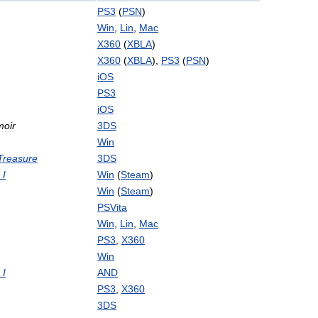
PS3
(
PSN
)
Win
,
Lin
,
Mac
X360
(
XBLA
)
X360
(
XBLA
),
PS3
(
PSN
)
iOS
PS3
iOS
oir
3DS
Win
Treasure
3DS
I
Win
(
Steam
)
Win
(
Steam
)
PSVita
Win
,
Lin
,
Mac
PS3
,
X360
Win
I
AND
PS3
,
X360
3DS