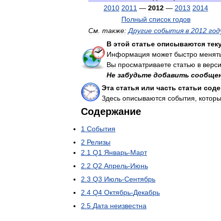
2010
2011
—
2012
—
2013
2014
Полный
список
годов
См
.
также:
Другие
события
в
2012
год
В
этой
статье
описываются
тек
Информация
может
быстро
менят
Вы
просматриваете
статью
в
верс
Не
забудьте
добавить
сообще
Эта
статья
или
часть
статьи
соде
Здесь
описываются
события
,
котор
Содержание
1
События
2
Релизы
2
.
1
Q1
Январь
-
Март
2
.
2
Q2
Апрель
-
Июнь
2
.
3
Q3
Июль
-
Сентябрь
2
.
4
Q4
Октябрь
-
Декабрь
2
.
5
Дата
неизвестна