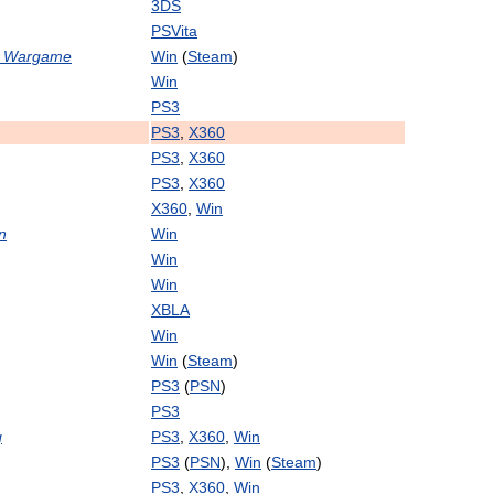
3DS
PSVita
Wargame
Win
(
Steam
)
Win
PS3
PS3
,
X360
PS3
,
X360
PS3
,
X360
X360
,
Win
n
Win
Win
Win
XBLA
Win
Win
(
Steam
)
PS3
(
PSN
)
PS3
g
PS3
,
X360
,
Win
PS3
(
PSN
),
Win
(
Steam
)
PS3
,
X360
,
Win