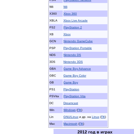
Wii
Wii
X360
Xbox
360
XBLA
Xbox
Live
Arcade
PS2
PlayStation
2
XB
Xbox
GCN
Nintendo
GameCube
PSP
PlayStation
Portable
NDS
Nintendo
DS
3DS
Nintendo
3DS
GBA
Game
Boy
Advance
GBC
Game
Boy
Color
GB
Game
Boy
PS1
PlayStation
PSVita
PlayStation
Vita
DC
Dreamcast
Win
Windows
(
ПК
)
Lin
GNU
/
Linux
и
др
.
на
Linux
(
ПК
)
Mac
Macintosh
(
ПК
)
2012
год
в
играх