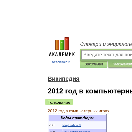
Словари и энциклоп
academic.ru
Википедия
Толкования
Википедия
2012 год в компьютерн
Толкование
2012
год
в
компьютерных
играх
Коды
платформ
PS3
PlayStation
3
PSN
PlayStation
Network