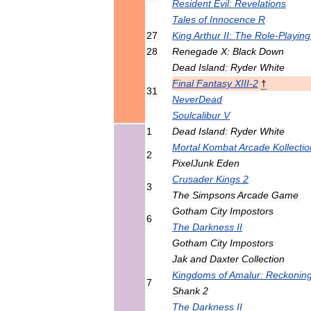
Resident
Evil:
Revelations
Tales
of
Innocence
R
27
King
Arthur
II:
The
Role
-
Playing
28
Renegade
X:
Black
Down
Dead
Island:
Ryder
White
Final
Fantasy
XIII
-
2
†
31
NeverDead
Soulcalibur
V
1
Dead
Island:
Ryder
White
Mortal
Kombat
Arcade
Kollectio
2
PixelJunk
Eden
Crusader
Kings
2
3
The
Simpsons
Arcade
Game
Gotham
City
Impostors
6
The
Darkness
II
Gotham
City
Impostors
Jak
and
Daxter
Collection
Kingdoms
of
Amalur:
Reckonin
7
Shank
2
The
Darkness
II