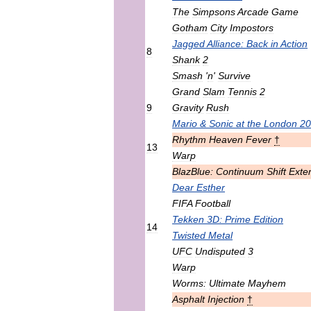
The
Simpsons
Arcade
Game
Gotham
City
Impostors
Jagged
Alliance:
Back
in
Action
8
Shank
2
Smash
'
n
'
Survive
Grand
Slam
Tennis
2
9
Gravity
Rush
Mario
&
Sonic
at
the
London
20
Rhythm
Heaven
Fever
†
13
Warp
BlazBlue:
Continuum
Shift
Exte
Dear
Esther
FIFA
Football
Tekken
3D:
Prime
Edition
14
Twisted
Metal
UFC
Undisputed
3
Warp
Worms:
Ultimate
Mayhem
Asphalt
Injection
†