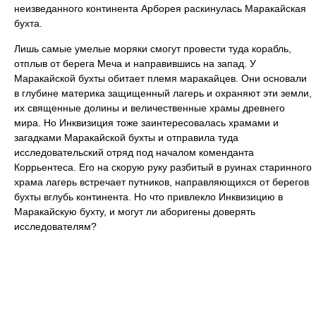
неизведанного континента Арборея раскинулась Маракайская
бухта.
Лишь самые умелые моряки смогут провести туда корабль,
отплыв от берега Меча и направившись на запад. У
Маракайской бухты обитает племя маракайцев. Они основали
в глубине материка защищенный лагерь и охраняют эти земли,
их священные долины и величественные храмы древнего
мира. Но Инквизиция тоже заинтересовалась храмами и
загадками Маракайской бухты и отправила туда
исследовательский отряд под началом коменданта
Коррьентеса. Его на скорую руку разбитый в руинах старинного
храма лагерь встречает путников, направляющихся от берегов
бухты вглубь континента. Но что привлекло Инквизицию в
Маракайскую бухту, и могут ли аборигены доверять
исследователям?