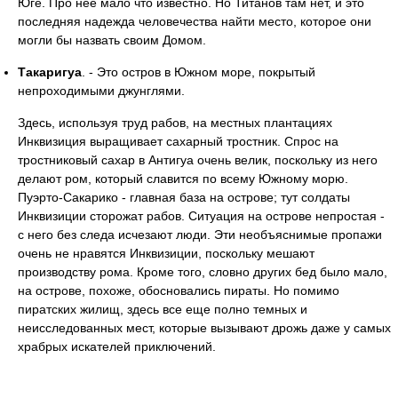
Юге. Про нее мало что известно. Но Титанов там нет, и это
последняя надежда человечества найти место, которое они
могли бы назвать своим Домом.
Такаригуа
. - Это остров в Южном море, покрытый
непроходимыми джунглями.
Здесь, используя труд рабов, на местных плантациях
Инквизиция выращивает сахарный тростник. Спрос на
тростниковый сахар в Антигуа очень велик, поскольку из него
делают ром, который славится по всему Южному морю.
Пуэрто-Сакарико - главная база на острове; тут солдаты
Инквизиции сторожат рабов. Ситуация на острове непростая -
с него без следа исчезают люди. Эти необъяснимые пропажи
очень не нравятся Инквизиции, поскольку мешают
производству рома. Кроме того, словно других бед было мало,
на острове, похоже, обосновались пираты. Но помимо
пиратских жилищ, здесь все еще полно темных и
неисследованных мест, которые вызывают дрожь даже у самых
храбрых искателей приключений.