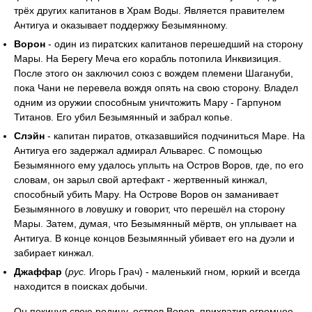
трёх других капитанов в Храм Воды. Является правителем
Антигуа и оказывает поддержку Безымянному.
Ворон
- один из пиратских капитанов перешедший на сторону
Мары. На Берегу Меча его корабль потопила Инквизиция.
После этого он заключил союз с вождем племени Шагануби,
пока Чани не перевела вождя опять на свою сторону. Владел
одним из оружии способным уничтожить Мару - Гарпуном
Титанов. Его убил Безымянный и забрал копье.
Слэйн
- капитан пиратов, отказавшийся подчиниться Маре. На
Антигуа его задержал адмирал Альварес. С помощью
Безымянного ему удалось уплыть на Остров Воров, где, по его
словам, он зарыл свой артефакт - жертвенный кинжал,
способный убить Мару. На Острове Воров он заманивает
Безымянного в ловушку и говорит, что перешёл на сторону
Мары. Затем, думая, что Безымянный мёртв, он уплывает на
Антигуа. В конце концов Безымянный убивает его на дуэли и
забирает кинжал.
Джаффар
(
рус.
Игорь Грач) - маленький гном, юркий и всегда
находится в поисках добычи.
Он покинул свою родину, остров Воров, прихватив огромное