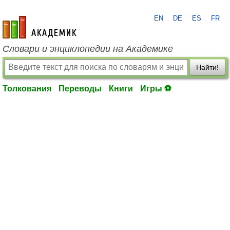
EN
DE
ES
FR
academic.ru
Словари и энциклопедии на Академике
Найти!
Толкования
Переводы
Книги
Игры ⚽