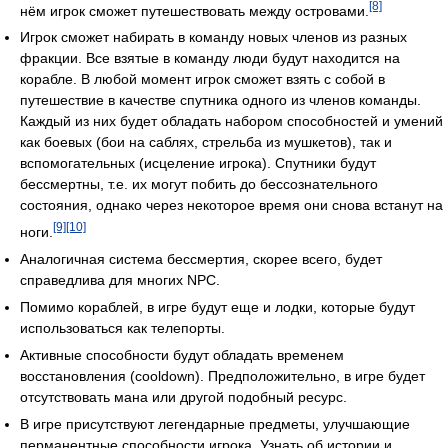
[8]
нём игрок сможет путешествовать между островами.
Игрок сможет набирать в команду новых членов из разных
фракции. Все взятые в команду люди будут находится на
корабле. В любой момент игрок сможет взять с собой в
путешествие в качестве спутника одного из членов команды.
Каждый из них будет обладать набором способностей и умений
как боевых (бои на саблях, стрельба из мушкетов), так и
вспомогательных (исцеление игрока). Спутники будут
бессмертны, т.е. их могут побить до бессознательного
состояния, однако через некоторое время они снова встанут на
[9]
[10]
ноги.
Аналогичная система бессмертия, скорее всего, будет
справедлива для многих NPC.
Помимо кораблей, в игре будут еще и лодки, которые будут
использоваться как телепорты.
Активные способности будут обладать временем
восстановления (cooldown). Предположительно, в игре будет
отсутствовать мана или другой подобный ресурс.
В игре присутствуют легендарные предметы, улучшающие
перманентные способности игрока. Узнать об истории и,