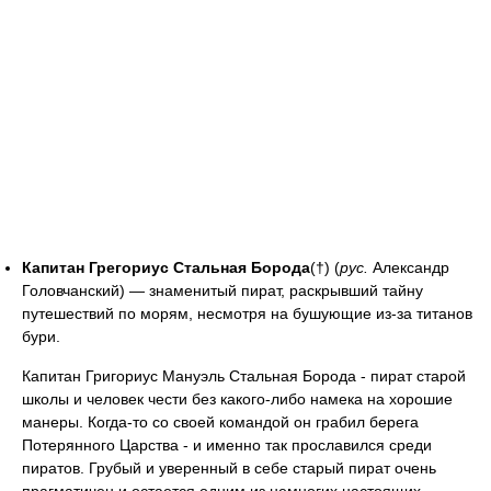
Капитан Грегориус Стальная Борода
(†) (
рус.
Александр
Головчанский) — знаменитый пират, раскрывший тайну
путешествий по морям, несмотря на бушующие из-за титанов
бури.
Капитан Григориус Мануэль Стальная Борода - пират старой
школы и человек чести без какого-либо намека на хорошие
манеры. Когда-то со своей командой он грабил берега
Потерянного Царства - и именно так прославился среди
пиратов. Грубый и уверенный в себе старый пират очень
прагматичен и остается одним из немногих настоящих