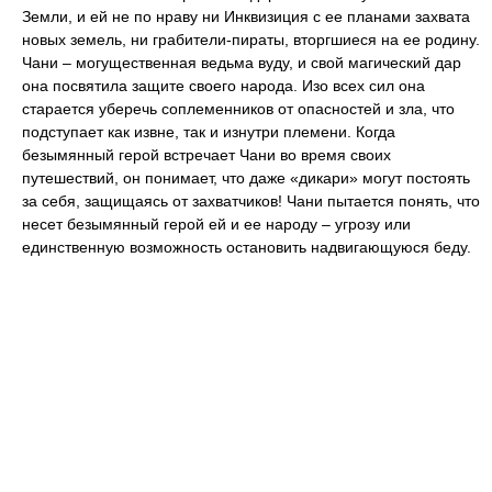
Земли, и ей не по нраву ни Инквизиция с ее планами захвата
новых земель, ни грабители-пираты, вторгшиеся на ее родину.
Чани – могущественная ведьма вуду, и свой магический дар
она посвятила защите своего народа. Изо всех сил она
старается уберечь соплеменников от опасностей и зла, что
подступает как извне, так и изнутри племени. Когда
безымянный герой встречает Чани во время своих
путешествий, он понимает, что даже «дикари» могут постоять
за себя, защищаясь от захватчиков! Чани пытается понять, что
несет безымянный герой ей и ее народу – угрозу или
единственную возможность остановить надвигающуюся беду.