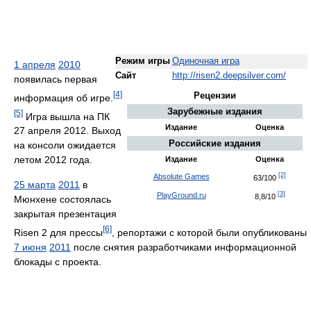
Режим игры
Одиночная игра
1 апреля
2010
Сайт
http://risen2.deepsilver.com/
появилась первая
[4]
Рецензии
информация об игре.
Зарубежные издания
[5]
Игра вышла на ПК
Издание
Оценка
27 апреля 2012. Выход
Российские издания
на консоли ожидается
летом 2012 года.
Издание
Оценка
[2]
Absolute Games
63/100
25 марта
2011
в
[3]
PlayGround.ru
8,8/10
Мюнхене состоялась
закрытая презентация
[6]
Risen 2 для прессы
, репортажи с которой были опубликованы
7 июня
2011
после снятия разработчиками информационной
блокады с проекта.