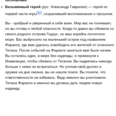
Безымянный герой
(
рус.
Александр Гаврилин) — герой из
[11]
первой части игры
, сохранивший воспоминания о прошлом.
Вы - храбрый и уверенный в себе воин. Мир вас не понимает,
но вы готовы к любой опасности. Когда-то давно вы сбежали со
своего родного острова Гаурус, но ваш корабль поглотило
море. Вас выбросило на маленький остров под названием
Фаранга, где вам удалось освободить его жителей от огненного
Титана. После событий на Фаранге заняться вам было нечем.
Вы остались один, в мире без надежды, и примкнули к
Инквизиции, чтобы сбежать от Титанов. Вы надеялись никогда
больше с ними не встречаться. Но утопив свой доспех и
оружие на дне океана, вы не нашли покоя. Вы поняли, что
ответственности не избежать. Ведь именно вы уничтожили
Титана Фаранги и именно вы должны дать людям новую
надежду.