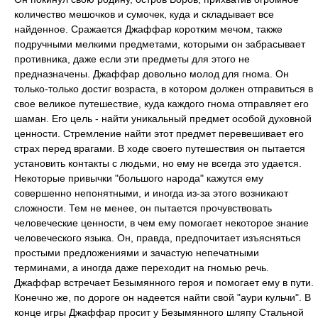
количество мешочков и сумочек, куда и складывает все
найденное. Сражается Джаффар коротким мечом, также
подручными мелкими предметами, которыми он забрасывает
противника, даже если эти предметы для этого не
предназначены. Джаффар довольно молод для гнома. Он
только-только достиг возраста, в котором должен отправиться в
свое великое путешествие, куда каждого гнома отправляет его
шаман. Его цель - найти уникальный предмет особой духовной
ценности. Стремление найти этот предмет перевешивает его
страх перед врагами. В ходе своего путешествия он пытается
установить контакты с людьми, но ему не всегда это удается.
Некоторые привычки "большого народа" кажутся ему
совершенно непонятными, и иногда из-за этого возникают
сложности. Тем не менее, он пытается прочувствовать
человеческие ценности, в чем ему помогает некоторое знание
человеческого языка. Он, правда, предпочитает изъясняться
простыми предложениями и зачастую непечатными
терминами, а иногда даже переходит на гномью речь.
Джаффар встречает Безымянного героя и помогает ему в пути.
Конечно же, по дороге он надеется найти свой "аури кульчи". В
конце игры Джаффар просит у Безымянного шляпу Стальной