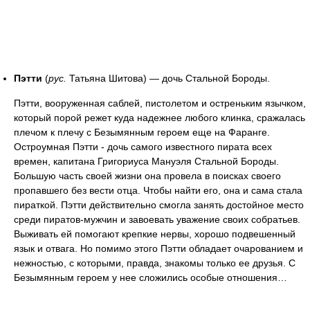
Пэтти
(
рус.
Татьяна Шитова) — дочь Стальной Бороды.
Пэтти, вооруженная саблей, пистолетом и остреньким язычком,
который порой режет куда надежнее любого клинка, сражалась
плечом к плечу с Безымянным героем еще на Фаранге.
Остроумная Пэтти - дочь самого известного пирата всех
времен, капитана Григориуса Мануэля Стальной Бороды.
Большую часть своей жизни она провела в поисках своего
пропавшего без вести отца. Чтобы найти его, она и сама стала
пираткой. Пэтти действительно смогла занять достойное место
среди пиратов-мужчин и завоевать уважение своих собратьев.
Выживать ей помогают крепкие нервы, хорошо подвешенный
язык и отвага. Но помимо этого Пэтти обладает очарованием и
нежностью, с которыми, правда, знакомы только ее друзья. С
Безымянным героем у нее сложились особые отношения…