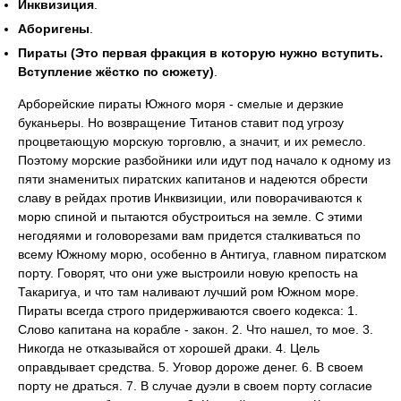
Инквизиция
.
Аборигены
.
Пираты (Это первая фракция в которую нужно вступить.
Вступление жёстко по сюжету)
.
Арборейские пираты Южного моря - смелые и дерзкие
буканьеры. Но возвращение Титанов ставит под угрозу
процветающую морскую торговлю, а значит, и их ремесло.
Поэтому морские разбойники или идут под начало к одному из
пяти знаменитых пиратских капитанов и надеются обрести
славу в рейдах против Инквизиции, или поворачиваются к
морю спиной и пытаются обустроиться на земле. С этими
негодяями и головорезами вам придется сталкиваться по
всему Южному морю, особенно в Антигуа, главном пиратском
порту. Говорят, что они уже выстроили новую крепость на
Такаригуа, и что там наливают лучший ром Южном море.
Пираты всегда строго придерживаются своего кодекса: 1.
Слово капитана на корабле - закон. 2. Что нашел, то мое. 3.
Никогда не отказывайся от хорошей драки. 4. Цель
оправдывает средства. 5. Уговор дороже денег. 6. В своем
порту не драться. 7. В случае дуэли в своем порту согласие