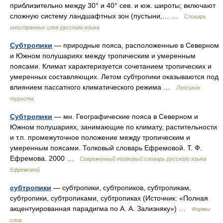
приблизительно между 30° и 40° сев. и юж. широты; включают
сложную систему ландшафтных зон (пустыни,… …
Словарь
иностранных слов русского языка
Субтропики
— природные пояса, расположенные в Северном
и Южном полушариях между тропическим и умеренным
поясами. Климат характеризуется сочетанием тропических и
умеренных составляющих. Летом субтропики оказываются под
влиянием пассатного климатического режима …
Лексикон
туриста
Субтропики
— мн. Географические пояса в Северном и
Южном полушариях, занимающие по климату, растительности
и т.п. промежуточное положение между тропическим и
умеренным поясами. Толковый словарь Ефремовой. Т. Ф.
Ефремова. 2000 …
Современный толковый словарь русского языка
Ефремовой
субтропики
— субтропики, субтропиков, субтропикам,
субтропики, субтропиками, субтропиках (Источник: «Полная
акцентуированная парадигма по А. А. Зализняку») …
Формы
слов