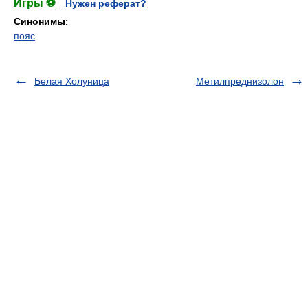
Игры ⚽
Нужен реферат?
Синонимы
:
пояс
Белая Холуница
Метилпреднизолон