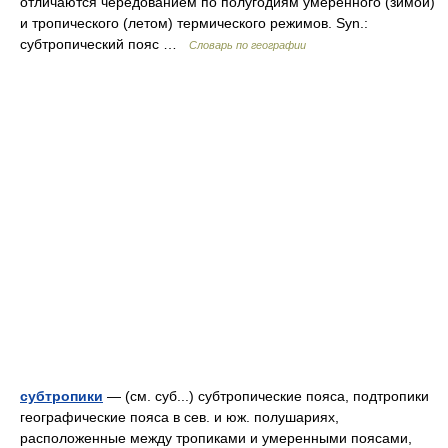
отличаются чередованием по полугодиям умеренного (зимой)
и тропического (летом) термического режимов. Syn.:
субтропический пояс …
Словарь по географии
субтропики
— (см. суб...) субтропические пояса, подтропики
географические пояса в сев. и юж. полушариях,
расположенные между тропиками и умеренными поясами,