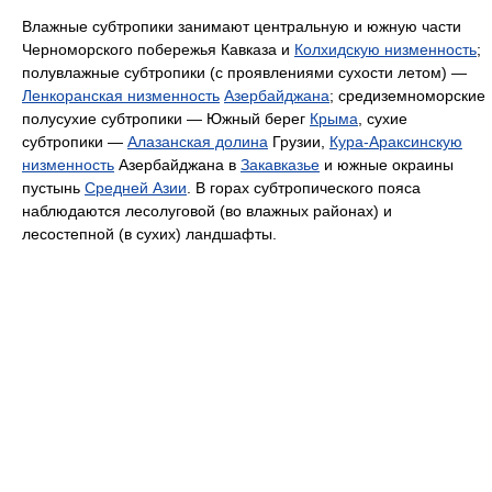
Влажные субтропики занимают центральную и южную части
Черноморского побережья Кавказа и
Колхидскую низменность
;
полувлажные субтропики (с проявлениями сухости летом) —
Ленкоранская низменность
Азербайджана
; средиземноморские
полусухие субтропики — Южный берег
Крыма
, сухие
субтропики —
Алазанская долина
Грузии,
Кура-Араксинскую
низменность
Азербайджана в
Закавказье
и южные окраины
пустынь
Средней Азии
. В горах субтропического пояса
наблюдаются лесолуговой (во влажных районах) и
лесостепной (в сухих) ландшафты.