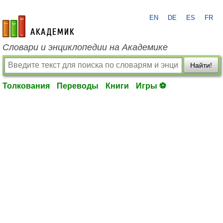
EN
DE
ES
FR
academic.ru
Словари и энциклопедии на Академике
Найти!
Толкования
Переводы
Книги
Игры ⚽