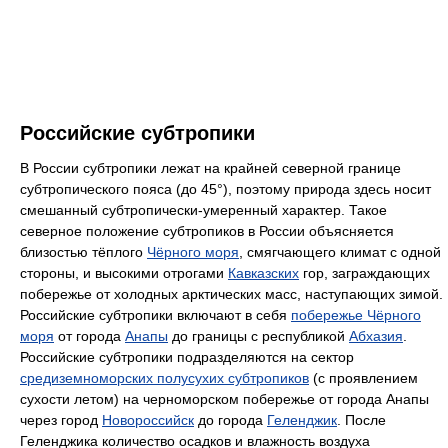
Российские субтропики
В России субтропики лежат на крайней северной границе
субтропического пояса (до 45°), поэтому природа здесь носит
смешанный субтропически-умеренный характер. Такое
северное положение субтропиков в России объясняется
близостью тёплого
Чёрного моря
, смягчающего климат с одной
стороны, и высокими отрогами
Кавказских
гор, заграждающих
побережье от холодных арктических масс, наступающих зимой.
Российские субтропики включают в себя
побережье Чёрного
моря
от города
Анапы
до границы с республикой
Абхазия
.
Российские субтропики подразделяются на сектор
средиземноморских полусухих субтропиков
(с проявлением
сухости летом) на черноморском побережье от города Анапы
через город
Новороссийск
до города
Геленджик
. После
Геленджика количество осадков и влажность воздуха