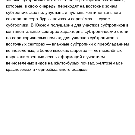
которые, в свою очередь, переходят на востоке к зонам
субтропических полупустынь и пустынь континентального
сектора на серо-бурых почвах и серозёмах — сухие
субтропики. В Южном полушарии для участков субтропиков в
континентальных секторах характерны субтропические степи
на серо-коричневых почвах; для участков субтропиков в
восточных секторах — влажные субтропики с преобладанием
вечнозелёных, в более высоких широтах — летнезелёных
широколиственных лесных формаций с участием
вечнозелёных видов на жёлто-бурых почвах, желтозёмах и
краснозёмах и чёрнозёма много осадков.