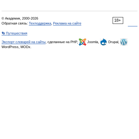
© Академик, 2000-2026
18+
Обратная связь:
Техподдержка
,
Реклама на сайте
👣 Путешествия
Экспорт словарей на сайты
, сделанные на PHP,
Joomla,
Drupal,
WordPress, MODx.