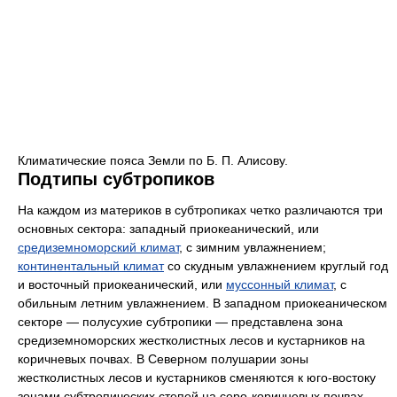
Климатические пояса Земли по Б. П. Алисову.
Подтипы субтропиков
На каждом из материков в субтропиках четко различаются три
основных сектора: западный приокеанический, или
средиземноморский климат
, с зимним увлажнением;
континентальный климат
со скудным увлажнением круглый год
и восточный приокеанический, или
муссонный климат
, с
обильным летним увлажнением. В западном приокеаническом
секторе — полусухие субтропики — представлена зона
средиземноморских жестколистных лесов и кустарников на
коричневых почвах. В Северном полушарии зоны
жестколистных лесов и кустарников сменяются к юго-востоку
зонами субтропических степей на серо-коричневых почвах,