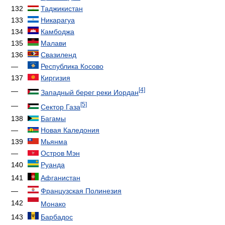
132
Таджикистан
133
Никарагуа
134
Камбоджа
135
Малави
136
Свазиленд
—
Республика Косово
137
Киргизия
[4]
—
Западный берег реки Иордан
[5]
—
Сектор Газа
138
Багамы
—
Новая Каледония
139
Мьянма
—
Остров Мэн
140
Руанда
141
Афганистан
—
Французская Полинезия
142
Монако
143
Барбадос