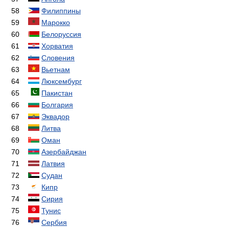
58
Филиппины
59
Марокко
60
Белоруссия
61
Хорватия
62
Словения
63
Вьетнам
64
Люксембург
65
Пакистан
66
Болгария
67
Эквадор
68
Литва
69
Оман
70
Азербайджан
71
Латвия
72
Судан
73
Кипр
74
Сирия
75
Тунис
76
Сербия