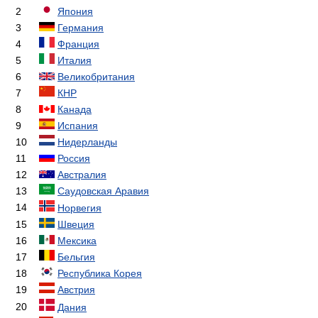
2
Япония
3
Германия
4
Франция
5
Италия
6
Великобритания
7
КНР
8
Канада
9
Испания
10
Нидерланды
11
Россия
12
Австралия
13
Саудовская Аравия
14
Норвегия
15
Швеция
16
Мексика
17
Бельгия
18
Республика Корея
19
Австрия
20
Дания