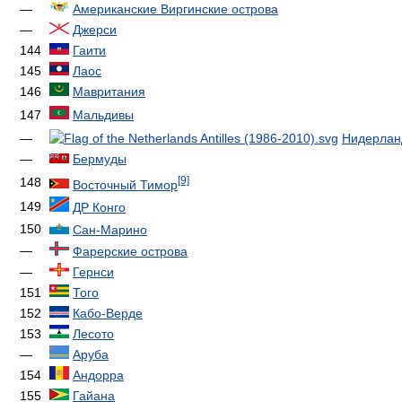
—
Американские Виргинские острова
—
Джерси
144
Гаити
145
Лаос
146
Мавритания
147
Мальдивы
—
Нидерланд
—
Бермуды
[9]
148
Восточный Тимор
149
ДР Конго
150
Сан-Марино
—
Фарерские острова
—
Гернси
151
Того
152
Кабо-Верде
153
Лесото
—
Аруба
154
Андорра
155
Гайана