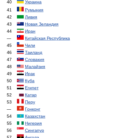
40
Украина
41
Румыния
42
Ливия
43
Новая Зеландия
44
Иран
—
Китайская Республика
45
Чили
46
Таиланд
47
Словакия
48
Малайзия
49
Ирак
50
Куба
51
Египет
52
Катар
53
Перу
—
Гонконг
54
Казахстан
55
Нигерия
56
Сингапур
57
Ангола