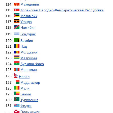
114
Македония
115
Корейская Народно-Демократическая Республика
116
Мозамбик
117
Уганда
118
Намибия
119
Гондурас
120
Замбия
121
Чад
122
Молдавия
123
Маврикий
124
Буркина-Фасо
125
Монголия
126
Непал
127
Мадагаскар
128
Мали
129
Бенин
130
Туркмения
131
Фиджи
—
Гренландия