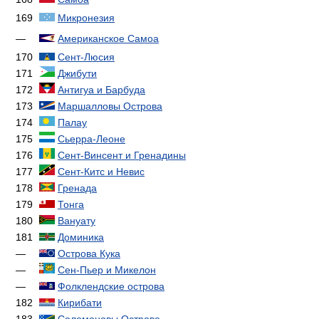
169
Микронезия
—
Американское Самоа
170
Сент-Люсия
171
Джибути
172
Антигуа и Барбуда
173
Маршалловы Острова
174
Палау
175
Сьерра-Леоне
176
Сент-Винсент и Гренадины
177
Сент-Китс и Невис
178
Гренада
179
Тонга
180
Вануату
181
Доминика
—
Острова Кука
—
Сен-Пьер и Микелон
—
Фолклендские острова
182
Кирибати
183
Соломоновы Острова