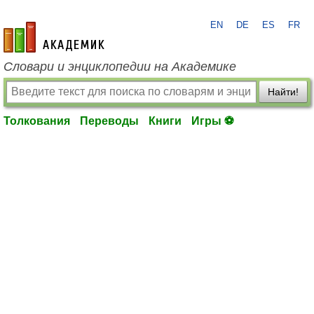
EN
DE
ES
FR
academic.ru
Словари и энциклопедии на Академике
Найти!
Толкования
Переводы
Книги
Игры ⚽