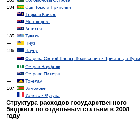
184
Сан-Томе и Принсипи
—
Тёркс и Кайкос
—
Монтсеррат
—
Ангилья
185
Тувалу
—
Ниуэ
186
Науру
—
Острова Святой Елены, Вознесения и Тристан-да-Кунь
—
Остров Норфолк
—
Острова Питкэрн
—
Токелау
187
Зимбабве
—
Уоллис и Футуна
Структура расходов государственного
бюджета по отдельным статьям в 2008
году