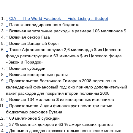
↑
CIA — The World Factbook — Field Listing :: Budget
↑
План консолидированного бюджета
↑
Включая капитальные расходы в размере 106 миллионов $
↑
Включая сектор Газа
↑
Включая Западный берег
↑
Также Афганистан получил 2,6 миллиарда $ из Целевого
фонда реконструкции и 63 миллиона $ из Целевого фонда
«Закон и Порядок»
↑
Включая субсидии
↑
Включая иностранные гранты
↑
Правительство Восточного Тимора в 2008 перешло на
календарный финансовый год; оно приняло дополнительный
пакет расходов для покрытия второй половины 2008
↑
Включая 134 миллиона $ из иностранных источников
↑
Правительство Индии финансирует почти три пятых
бюджетных расходов Бутана
↑
69 миллионов $ субсидий
↑
37 % местных доходов и 63 % американских грантов
↑
Данные о доходах отражают только повышение местных