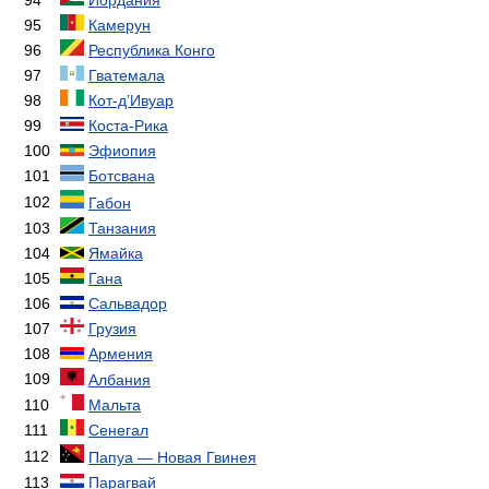
95
Камерун
96
Республика Конго
97
Гватемала
98
Кот-д’Ивуар
99
Коста-Рика
100
Эфиопия
101
Ботсвана
102
Габон
103
Танзания
104
Ямайка
105
Гана
106
Сальвадор
107
Грузия
108
Армения
109
Албания
110
Мальта
111
Сенегал
112
Папуа — Новая Гвинея
113
Парагвай