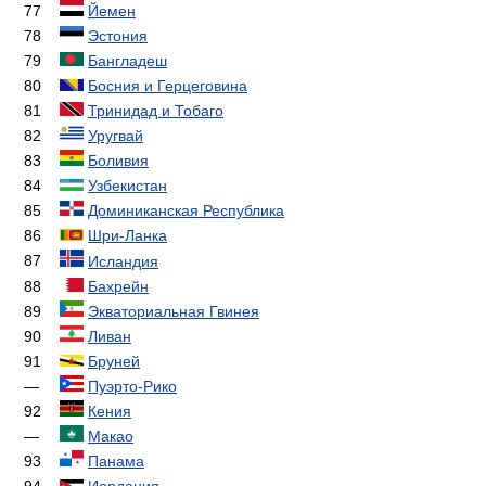
77
Йемен
78
Эстония
79
Бангладеш
80
Босния и Герцеговина
81
Тринидад и Тобаго
82
Уругвай
83
Боливия
84
Узбекистан
85
Доминиканская Республика
86
Шри-Ланка
87
Исландия
88
Бахрейн
89
Экваториальная Гвинея
90
Ливан
91
Бруней
—
Пуэрто-Рико
92
Кения
—
Макао
93
Панама
94
Иордания