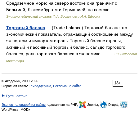
Средиземное море; на северо востоке она граничит с
Бельгией, Люксембургом и Германией, на востоке… …
Энциклопедический словарь Ф.А. Брокгауза и И.А. Ефрона
Торговый баланс
— (Trade balance) Торговый баланс это
экономический показатель, отражающий соотношение между
экспортом и импортом страны Торговый баланс страны,
активный и пассивный торговый баланс, сальдо торгового
баланса, роль торгового баланса в экономике… …
Энциклопедия
инвестора
© Академик, 2000-2026
18+
Обратная связь:
Техподдержка
,
Реклама на сайте
👣 Путешествия
Экспорт словарей на сайты
, сделанные на PHP,
Joomla,
Drupal,
WordPress, MODx.