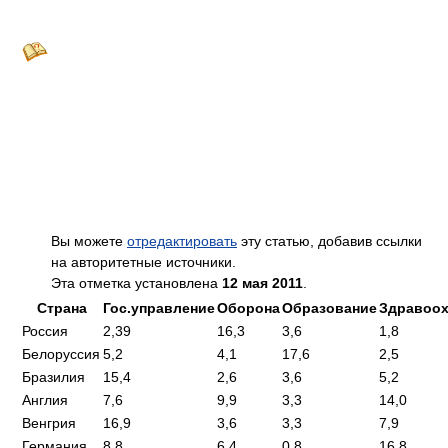
Вы можете
отредактировать
эту статью, добавив ссылки
на авторитетные источники.
Эта отметка установлена
12 мая 2011
.
Страна
Гос.управление
Оборона
Образование
Здравоох
Россия
2,39
16,3
3,6
1,8
Белоруссия
5,2
4,1
17,6
2,5
Бразилия
15,4
2,6
3,6
5,2
Англия
7,6
9,9
3,3
14,0
Венгрия
16,9
3,6
3,3
7,9
Германия
8,8
6,4
0,8
16,8