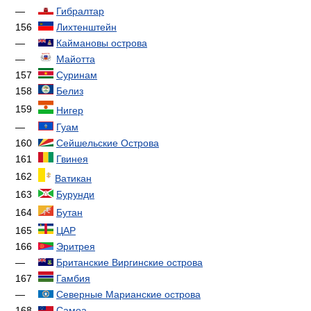
—
Гибралтар
156
Лихтенштейн
—
Каймановы острова
—
Майотта
157
Суринам
158
Белиз
159
Нигер
—
Гуам
160
Сейшельские Острова
161
Гвинея
162
Ватикан
163
Бурунди
164
Бутан
165
ЦАР
166
Эритрея
—
Британские Виргинские острова
167
Гамбия
—
Северные Марианские острова
168
Самоа