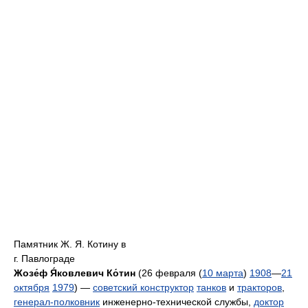
Памятник Ж. Я. Котину в
г. Павлограде
Жозе́ф Я́ковлевич Ко́тин
(
26 февраля (
10 марта
)
1908
—
21
октября
1979
) —
советский конструктор
танков
и
тракторов
,
генерал-полковник
инженерно-технической службы,
доктор