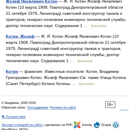
Жозеф Яковлевич Котин
— Ж. Я. Котин Жозеф Яковлевич
Котин (10 марта 1908, Пав­лоград Днепропетровской области
21 октября 1979, Ленинград) советский конструктор танков и
тракторов, генерал полковник инженерно технической службы,
доктор технических наук. Содержание 1 …
Википедия
Котин, Жозеф
— Ж. Я. Котин Жозеф Яковлевич Котин (10
марта 1908, Пав­лоград Днепропетровской области 21 октября
1979, Ленинград) советский конструктор танков и тракторов,
генерал полковник инженерно технической службы, доктор
технических наук. Содержание 1 …
Википедия
Котин
— фамилия. Известные носители: Котин, Владимир
Григорьевич Котин, Жозеф Яковлевич См. также Улица Котина
(Санкт Петербург) Котино Котины …
Википедия
© Академик, 2000-2026
18+
Обратная связь:
Техподдержка
,
Реклама на сайте
👣 Путешествия
Экспорт словарей на сайты
, сделанные на PHP,
Joomla,
Drupal,
WordPress, MODx.