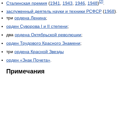
[2]
Сталинская премия
(
1941
,
1943
,
1946
,
1948
)
.
заслуженный деятель науки и техники РСФСР
(
1968
).
три
ордена Ленина
;
орден Суворова I и II степени
;
два
ордена Октябрьской революции
;
орден Трудового Красного Знамени
;
три
ордена Красной Звезды
орден «Знак Почета»
.
Примечания