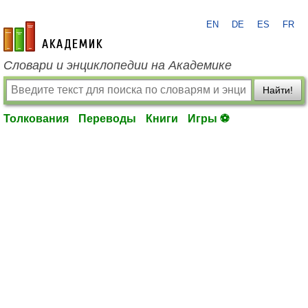
EN
DE
ES
FR
academic.ru
Словари и энциклопедии на Академике
Найти!
Толкования
Переводы
Книги
Игры ⚽