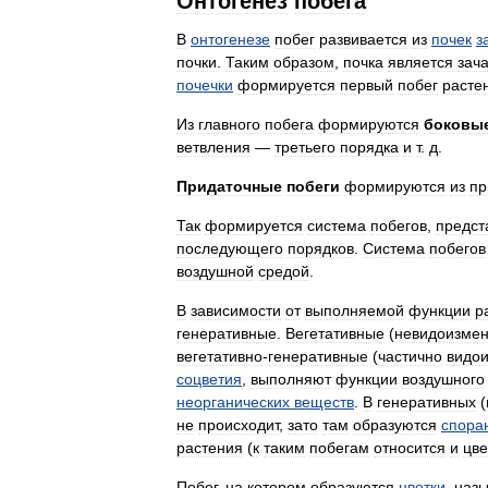
Онтогенез
побега
В
онтогенезе
побег
развивается
из
почек
з
почки
.
Таким
образом
,
почка
является
зач
почечки
формируется
первый
побег
расте
Из
главного
побега
формируются
боковы
ветвления
—
третьего
порядка
и
т
.
д
.
Придаточные
побеги
формируются
из
пр
Так
формируется
система
побегов
,
предст
последующего
порядков
.
Система
побегов
воздушной
средой
.
В
зависимости
от
выполняемой
функции
р
генеративные
.
Вегетативные
(
невидоизме
вегетативно
-
генеративные
(
частично
видо
соцветия
,
выполняют
функции
воздушного
неорганических
веществ
.
В
генеративных
(
не
происходит
,
зато
там
образуются
спора
растения
(
к
таким
побегам
относится
и
цве
Побег
,
на
котором
образуются
цветки
,
назы