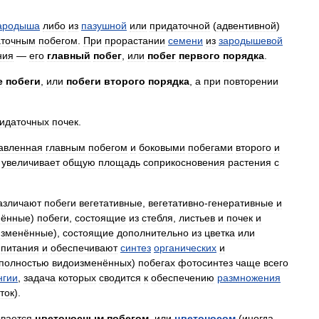
ародыша
либо
из
пазушной
или
придаточной
(
адвентивной
)
аточным
побегом
.
При
прорастании
семени
из
зародышевой
ния
—
его
главный
побег
,
или
побег
первого
порядка
.
е
побеги
,
или
побеги
второго
порядка
,
а
при
повторении
идаточных
почек
.
авленная
главным
побегом
и
боковыми
побегами
второго
и
увеличивает
общую
площадь
соприкосновения
растения
с
азличают
побеги
вегетативные
,
вегетативно
-
генеративные
и
нённые
)
побеги
,
состоящие
из
стебля
,
листьев
и
почек
и
изменённые
),
состоящие
дополнительно
из
цветка
или
питания
и
обеспечивают
синтез
органических
и
полностью
видоизменённых
)
побегах
фотосинтез
чаще
всего
нгии
,
задача
которых
сводится
к
обеспечению
размножения
ток
).
вается
цветоносным
побегом
,
или
цветоносом
(
иногда