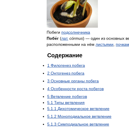
Побеги
подсолнечника
Побе́г
(
лат
.
córmus
) —
один
из
основных
в
расположенными
на
нём
листьями
,
почка
Содержание
1
Филогенез
побега
2
Онтогенез
побега
3
Основные
органы
побега
4
Особенности
роста
побегов
5
Ветвление
побегов
5
.
1
Типы
ветвления
5
.
1
.
1
Дихотомическое
ветвление
5
.
1
.
2
Моноподиальное
ветвление
5
.
1
.
3
Симподиальное
ветвление