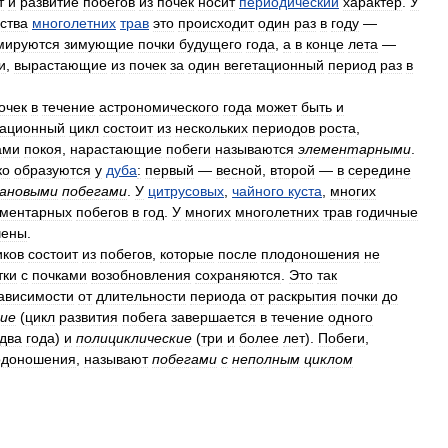
т
и
развитие
побегов
из
почек
носит
периодический
характер
.
У
ства
многолетних
трав
это
происходит
один
раз
в
году
—
мируются
зимующие
почки
будущего
года
,
а
в
конце
лета
—
и
,
вырастающие
из
почек
за
один
вегетационный
период
раз
в
очек
в
течение
астрономического
года
может
быть
и
тационный
цикл
состоит
из
нескольких
периодов
роста
,
ами
покоя
,
нарастающие
побеги
называются
элементарными
.
ко
образуются
у
дуба
:
первый
—
весной
,
второй
—
в
середине
вановыми
побегами
.
У
цитрусовых
,
чайного
куста
,
многих
ментарных
побегов
в
год
.
У
многих
многолетних
трав
годичные
чены
.
иков
состоит
из
побегов
,
которые
после
плодоношения
не
тки
с
почками
возобновления
сохраняются
.
Это
так
ависимости
от
длительности
периода
от
раскрытия
почки
до
кие
(
цикл
развития
побега
завершается
в
течение
одного
два
года
)
и
полициклические
(
три
и
более
лет
).
Побеги
,
одоношения
,
называют
побегами
с
неполным
циклом