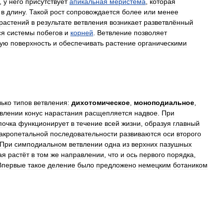
,
у
него
присутствует
апикальная
меристема
,
которая
в
длину
.
Такой
рост
сопровождается
более
или
менее
растений
в
результате
ветвления
возникает
разветвлённый
ся
системы
побегов
и
корней
.
Ветвление
позволяет
кую
поверхность
и
обеспечивать
растение
органическими
лько
типов
ветвления:
дихотомическое
,
моноподиальное
,
твлении
конус
нарастания
расщепляется
надвое
.
При
почка
функционирует
в
течение
всей
жизни
,
образуя
главный
акропетальной
последовательности
развиваются
оси
второго
При
симподиальном
ветвлении
одна
из
верхних
пазушных
ая
растёт
в
том
же
направлении
,
что
и
ось
первого
порядка
,
Впервые
такое
деление
было
предложено
немецким
ботаником