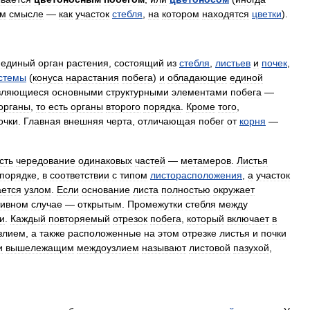
ом
смысле
—
как
участок
стебля
,
на
котором
находятся
цветки
).
—
единый
орган
растения
,
состоящий
из
стебля
,
листьев
и
почек
,
стемы
(
конуса
нарастания
побега
)
и
обладающие
единой
вляющиеся
основными
структурными
элементами
побега
—
органы
,
то
есть
органы
второго
порядка
.
Кроме
того
,
очки
.
Главная
внешняя
черта
,
отличающая
побег
от
корня
—
сть
чередование
одинаковых
частей
—
метамеров
.
Листья
порядке
,
в
соответствии
с
типом
листорасположения
,
а
участок
ается
узлом
.
Если
основание
листа
полностью
окружает
тивном
случае
—
открытым
.
Промежутки
стебля
между
и
.
Каждый
повторяемый
отрезок
побега
,
который
включает
в
злием
,
а
также
расположенные
на
этом
отрезке
листья
и
почки
и
вышележащим
междоузлием
называют
листовой
пазухой
,