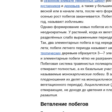
В
сезонном
климате
умеренных
широт
рос
кустарников
и
деревьев
,
а
также
у
большин
весной
или
в
начале
лета
,
после
чего
фор
осенью
рост
побегов
заканчивается
.
Побег
год
,
называют
годичными
.
Однако
формирование
новых
побегов
из
п
неоднократным
.
У
растений
,
когда
их
веге
разделённых
слабо
выраженными
период
Так
,
два
элементарных
побега
в
год
неред
лета
;
побеги
летнего
периода
называют
и
тропических
деревьев
образуется
3
—
7
эле
и
элементарные
побеги
чётко
не
разграни
Побеговая
система
травянистых
поликарп
отмирают
полностью
,
а
их
базальные
учас
называемые
монокарпические
побеги
.
В
з
плодоношения
их
делят
на
моноцикличес
вегетационного
периода
),
дициклические
(
отмирающие
,
не
доходя
до
цветения
и
пл
развития
.
Ветвление
побегов