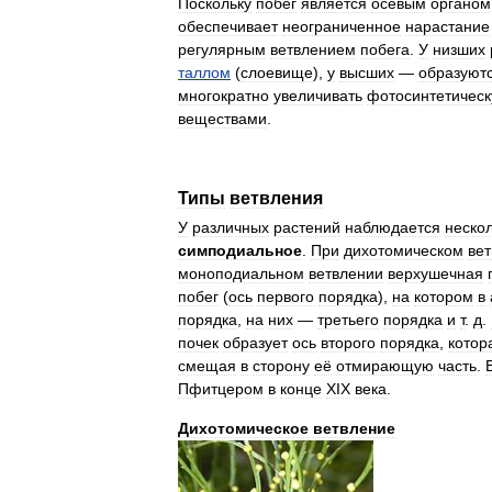
Поскольку
побег
является
осевым
органом
обеспечивает
неограниченное
нарастание
регулярным
ветвлением
побега
.
У
низших
таллом
(
слоевище
),
у
высших
—
образуют
многократно
увеличивать
фотосинтетичес
веществами
.
Типы
ветвления
У
различных
растений
наблюдается
неско
симподиальное
.
При
дихотомическом
ве
моноподиальном
ветвлении
верхушечная
побег
(
ось
первого
порядка
),
на
котором
в
порядка
,
на
них
—
третьего
порядка
и
т
.
д
.
почек
образует
ось
второго
порядка
,
котор
смещая
в
сторону
её
отмирающую
часть
.
Пфитцером
в
конце
XIX
века
.
Дихотомическое
ветвление