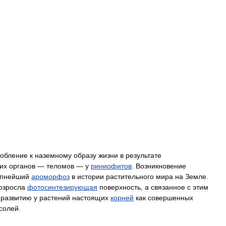
собление
к
наземному
образу
жизни
в
результате
их
органов
—
теломов
—
у
риниофитов
.
Возникновение
упнейший
ароморфоз
в
истории
растительного
мира
на
Земле
.
озросла
фотосинтезирующая
поверхность
,
а
связанное
с
этим
развитию
у
растений
настоящих
корней
как
совершенных
солей
.