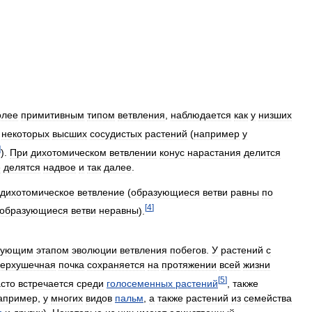
олее
примитивным
типом
ветвления
,
наблюдается
как
у
низших
некоторых
высших
сосудистых
растений
(
например
у
]
).
При
дихотомическом
ветвлении
конус
нарастания
делится
е
делятся
надвое
и
так
далее
.
дихотомическое
ветвление
(
образующиеся
ветви
равны
по
[
4
]
образующиеся
ветви
неравны
).
дующим
этапом
эволюции
ветвления
побегов
.
У
растений
с
верхушечная
почка
сохраняется
на
протяжении
всей
жизни
[
5
]
асто
встречается
среди
голосеменных
растений
,
также
апример
,
у
многих
видов
пальм
,
а
также
растений
из
семейства