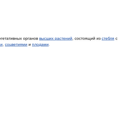
егетативных
органов
высших
растений
,
состоящий
из
стебля
с
ми
,
соцветиями
и
плодами
.