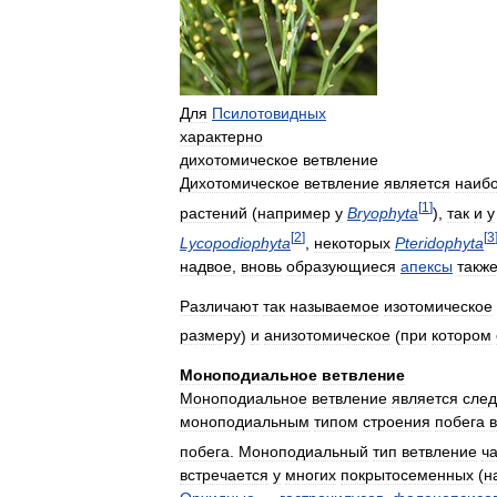
Для
Псилотовидных
характерно
дихотомическое
ветвление
Дихотомическое
ветвление
является
наиб
[
1
]
растений
(
например
у
Bryophyta
),
так
и
у
[
2
]
[
3
Lycopodiophyta
,
некоторых
Pteridophyta
надвое
,
вновь
образующиеся
апексы
такж
Различают
так
называемое
изотомическое
размеру
)
и
анизотомическое
(
при
котором
Моноподиальное
ветвление
Моноподиальное
ветвление
является
сле
моноподиальным
типом
строения
побега
побега
.
Моноподиальный
тип
ветвление
ч
встречается
у
многих
покрытосеменных
(
н