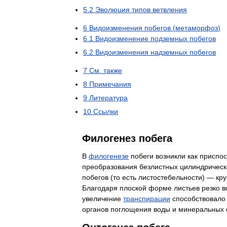
5
.
2
Эволюция
типов
ветвления
6
Видоизменения
побегов
(
метаморфоз
)
6
.
1
Видоизменение
подземных
побегов
6
.
2
Видоизменения
надземных
побегов
7
См
.
также
8
Примечания
9
Литература
10
Ссылки
Филогенез
побега
В
филогенезе
побеги
возникли
как
приспо
преобразования
безлистных
цилиндрическ
побегов
(
то
есть
листостебельности
) —
кр
Благодаря
плоской
форме
листьев
резко
в
увеличение
транспирации
способствовало
органов
поглощения
воды
и
минеральных