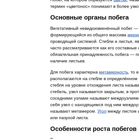
термин
«
цветонос
»
понимают
в
более
узк
Основные
органы
побега
Вегетативный
невидоизменённый
побег
формирующийся
из
общего
массива
мери
проводящей
системой
.
Стебли
и
листья
,
я
часто
рассматриваются
как
его
составные
обязательная
принадлежность
побега
—
п
наличие
листьев
.
Для
побега
характерна
метамерность
,
то
е
располагаются
на
стебле
в
определённом
стебля
на
уровне
отхождения
листа
назыв
стебель
,
узел
называется
закрытым
,
в
про
соседними
узлами
называют
междоузлиям
себя
узел
с
находящимся
под
ним
междоу
называют
метамером
.
Угол
между
листом
или
пазухой
листа
.
Особенности
роста
побегов