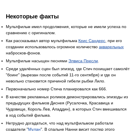
Некоторые факты
Мультфильм имел продолжения, которые не имели успеха по
сравнению с оригиналом.
Как рассказывал автор мультфильма
Крис Сандерс
, при его
создании использовалось огромное количество
акварельных
набросков-фонов.
Мультфильм насыщен песнями
Элвиса Пресли
.
Среди удалённых сцен был эпизод, где Стич похищает самолёт
"боинг" (вырезан после событий 11-го сентября) и где он
невольно становится причиной гибели рыбки Лило.
Первоначально номер Стича планировался как 666.
В качестве рекламных роликов демонстрировались эпизоды из
предыдущих фильмов Диснея (Русалочка, Красавица и
Чудовище, Король Лев, Аладдин), в которых Стич вмешивался
в ход событий фильма.
Нетрудно догадаться, что над мультфильмом работали
создатели "
Мулан
". В спальне Нанни висит постер этого