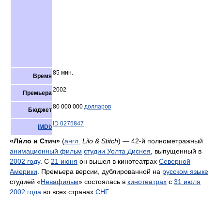
85 мин.
Время
2002
Премьера
80 000 000
долларов
Бюджет
ID 0275847
IMDb
«Ли́ло и Стич»
(
англ.
Lilo & Stitch
) — 42-й полнометражный
анимационный фильм
студии Уолта Диснея
, выпущенный в
2002 году
. С
21 июня
он вышел в кинотеатрах
Северной
Америки
. Премьера версии, дублированной на
русском языке
студией «
Невафильм
» состоялась в
кинотеатрах
с
31 июля
2002 года
во всех странах
СНГ
.