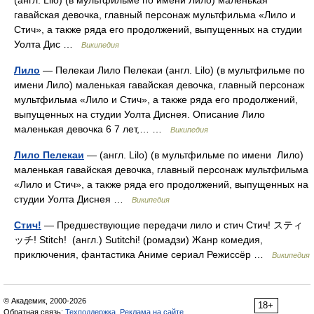
гавайская девочка, главный персонаж мультфильма «Лило и
Стич», а также ряда его продолжений, выпущенных на студии
Уолта Дис …
Википедия
Лило
— Пелекаи Лило Пелекаи (англ. Lilo) (в мультфильме по
имени Лило) маленькая гавайская девочка, главный персонаж
мультфильма «Лило и Стич», а также ряда его продолжений,
выпущенных на студии Уолта Диснея. Описание Лило
маленькая девочка 6 7 лет,… …
Википедия
Лило Пелекаи
— (англ. Lilo) (в мультфильме по имени Лило)
маленькая гавайская девочка, главный персонаж мультфильма
«Лило и Стич», а также ряда его продолжений, выпущенных на
студии Уолта Диснея …
Википедия
Стич!
— Предшествующие передачи лило и стич Стич! スティ
ッチ! Stitch! (англ.) Sutitchi! (ромадзи) Жанр комедия,
приключения, фантастика Аниме сериал Режиссёр …
Википедия
© Академик, 2000-2026
18+
Обратная связь:
Техподдержка
,
Реклама на сайте