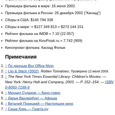
Премьера фильма в мире: 16 июня 2002
Премьера фильма в России: 26 декабря 2002 ("Каскад")
Сборы в США: $145 794 338
Сборы в мире: + $127 349 813 = $273 144 151
Рейтинг фильма на IMDB = 7.10 (22 057)
Рейтинг фильма на KinoPoisk.ru = 7.742 (909)
Кинопрокат фильма: Каскад Фильм
Примечания
↑
По данным Box Office Mojo
↑
Lilo & Stitch (2002)
.
Rotten Tomatoes
.
Проверено 12 июля 2009.
↑
The New York Times Essential Library: Children's Movies. —
New York: Henry Holt and Company, 2003. — P. 152–154. —
ISBN
0-8050-7198-9
↑
Михаил Судаков — Кино-говно
↑
Дарья Вандербург — Афиша
↑
Виталий Порецкий — Настоящее кино
↑
Саша Хорь — Газета.ру