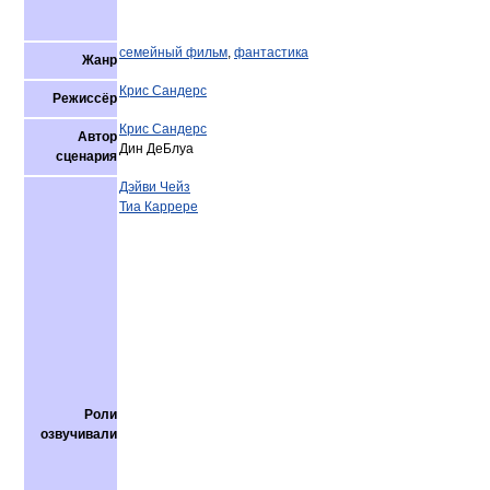
семейный фильм
,
фантастика
Жанр
Крис Сандерс
Режиссёр
Крис Сандерс
Автор
Дин ДеБлуа
сценария
Дэйви Чейз
Тиа Каррере
Роли
озвучивали