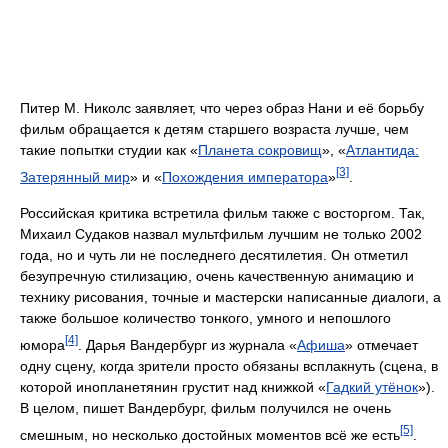
Питер М. Николс заявляет, что через образ Нани и её борьбу
фильм обращается к детям старшего возраста лучше, чем
такие попытки студии как «
Планета сокровищ
», «
Атлантида:
[3]
Затерянный мир
» и «
Похождения императора
»
.
Российская критика встретила фильм также с восторгом. Так,
Михаил Судаков назвал мультфильм лучшим не только 2002
года, но и чуть ли не последнего десятилетия. Он отметил
безупречную стилизацию, очень качественную анимацию и
технику рисования, точные и мастерски написанные диалоги, а
также большое количество тонкого, умного и непошлого
[4]
юмора
. Дарья Вандербург из журнала «
Афиша
» отмечает
одну сцену, когда зрители просто обязаны всплакнуть (сцена, в
которой инопланетянин грустит над книжкой «
Гадкий утёнок
»).
В целом, пишет Вандербург, фильм получился не очень
[5]
смешным, но несколько достойных моментов всё же есть
.