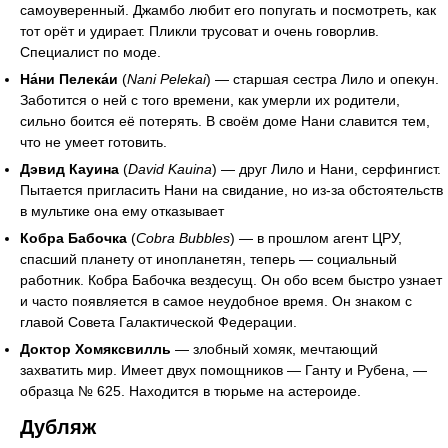
самоуверенный. Джамбо любит его попугать и посмотреть, как
тот орёт и удирает. Пликли трусоват и очень говорлив.
Специалист по моде.
На́ни Пелека́и
(
Nani Pelekai
) — старшая сестра Лило и опекун.
Заботится о ней с того времени, как умерли их родители,
сильно боится её потерять. В своём доме Нани славится тем,
что не умеет готовить.
Дэвид Кауина
(
David Kauina
) — друг Лило и Нани, серфингист.
Пытается пригласить Нани на свидание, но из-за обстоятельств
в мультике она ему отказывает
Кобра Бабочка
(
Cobra Bubbles
) — в прошлом агент ЦРУ,
спасший планету от инопланетян, теперь — социальный
работник. Кобра Бабочка вездесущ. Он обо всем быстро узнает
и часто появляется в самое неудобное время. Он знаком с
главой Совета Галактической Федерации.
Доктор Хомяксвилль
— злобный хомяк, мечтающий
захватить мир. Имеет двух помощников — Ганту и Рубена, —
образца № 625. Находится в тюрьме на астероиде.
Дубляж