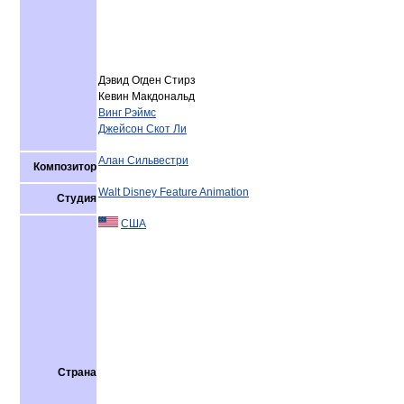
Дэвид Огден Стирз
Кевин Макдональд
Винг Рэймс
Джейсон Скот Ли
Алан Сильвестри
Композитор
Walt Disney Feature Animation
Студия
США
Страна