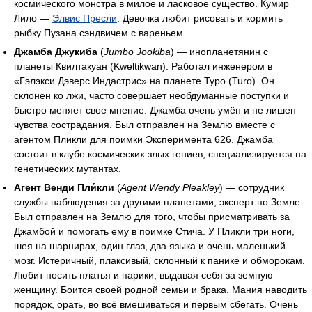
космического монстра в милое и ласковое существо. Кумир
Лило —
Элвис Пресли
. Девочка любит рисовать и кормить
рыбку Пузана сэндвичем с вареньем.
Джамба Джукиба
(
Jumbo Jookiba
) — инопланетянин с
планеты Квилтакуан (Kweltikwan). Работал инженером в
«Гэлэкси Дэверс Индастрис» на планете Туро (Turo). Он
склонен ко лжи, часто совершает необдуманные поступки и
быстро меняет свое мнение. Джамба очень умён и не лишен
чувства сострадания. Был отправлен на Землю вместе с
агентом Пликли для поимки Эксперимента 626. Джамба
состоит в клубе космических злых гениев, специализируется на
генетических мутантах.
Агент Венди Пли́кли
(
Agent Wendy Pleakley
) — сотрудник
службы наблюдения за другими планетами, эксперт по Земле.
Был отправлен на Землю для того, чтобы присматривать за
Джамбой и помогать ему в поимке Стича. У Пликли три ноги,
шея на шарнирах, один глаз, два языка и очень маленький
мозг. Истеричный, плаксивый, склонный к панике и обморокам.
Любит носить платья и парики, выдавая себя за земную
женщину. Боится своей родной семьи и брака. Мания наводить
порядок, орать, во всё вмешиваться и первым сбегать. Очень