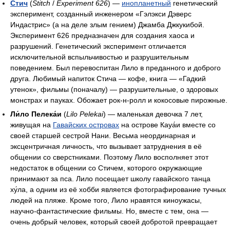
Стич
(
Stitch
/
Experiment 626
) —
инопланетный
генетический
эксперимент, созданный инженером «Гэлэкси Дэверс
Индастрис» (а на деле злым гением) Джамба Джкукибой.
Эксперимент 626 предназначен для создания хаоса и
разрушений. Генетический эксперимент отличается
исключительной вспыльчивостью и разрушительным
поведением. Был перевоспитан Лило в преданного и доброго
друга. Любимый напиток Стича — кофе, книга — «Гадкий
утенок», фильмы (поначалу) — разрушительные, о здоровых
монстрах и пауках. Обожает рок-н-ролл и кокосовые пирожные.
Ли́ло Пелека́и
(
Lilo Pelekai
) — маленькая девочка 7 лет,
живущая на
Гавайских островах
на острове Кауа́и вместе со
своей старшей сестрой Нани. Весьма неординарная и
эксцентричная личность, что вызывает затруднения в её
общении со сверстниками. Поэтому Лило восполняет этот
недостаток в общении со Стичем, которого окружающие
принимают за пса. Лило посещает школу гавайского танца
ху́ла, а одним из её хобби является фотографирование тучных
людей на пляже. Кроме того, Лило нравятся киноужасы,
научно-фантастические фильмы. Но, вместе с тем, она —
очень добрый человек, который своей добротой превращает