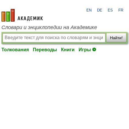
EN
DE
ES
FR
academic.ru
Словари и энциклопедии на Академике
Найти!
Толкования
Переводы
Книги
Игры ⚽