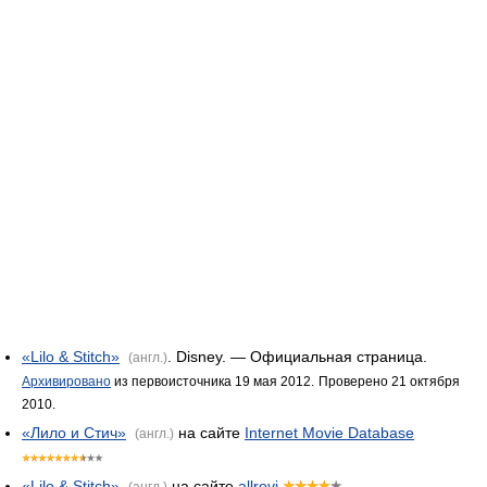
«Lilo & Stitch»
. Disney. — Официальная страница.
(англ.)
Архивировано
из первоисточника 19 мая 2012.
Проверено 21 октября
2010.
«Лило и Стич»
на сайте
Internet Movie Database
(англ.)
«Lilo & Stitch»
на сайте
allrovi
(англ.)