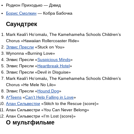
Родион Приходько — Дэвид
Борис Смолкин
— Кобра Бабочка
Саундтрек
Mark Kealiʻi Hoʻomalu, The Kamehameha Schools Children’s
Chorus «Hawaiian Rollercoaster Ride»
Элвис Пресли
«Stuck on You»
Wynonna «Burning Love»
Элвис Пресли «
Suspicious Minds
»
Элвис Пресли «
Heartbreak Hotel
»
Элвис Пресли «Devil in Disguise»
Mark Kealiʻi Hoʻomalu, The Kamehameha Schools Children’s
Chorus «He Mele No Lilo»
Элвис Пресли «
Hound Dog
»
A*Teens
«
Can’t Help Falling in Love
»
Алан Сильвестри
«Stitch to the Rescue (score)»
Алан Сильвестри «You Can Never Belong»
Алан Сильвестри «I’m Lost (score)»
О мультфильме