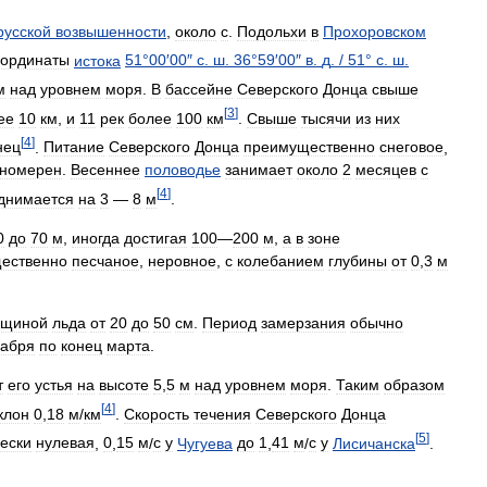
русской
возвышенности
,
около
с
.
Подольхи
в
Прохоровском
ординаты
истока
51
°
00
′
00
″
с
.
ш
.
36
°
59
′
00
″
в
.
д
.
/
51
°
с
.
ш
.
м
над
уровнем
моря
.
В
бассейне
Северского
Донца
свыше
[
3
]
ее
10
км
,
и
11
рек
более
100
км
.
Свыше
тысячи
из
них
[
4
]
нец
.
Питание
Северского
Донца
преимущественно
снеговое
,
вномерен
.
Весеннее
половодье
занимает
около
2
месяцев
с
[
4
]
днимается
на
3
—
8
м
.
0
до
70
м
,
иногда
достигая
100
—
200
м
,
а
в
зоне
ественно
песчаное
,
неровное
,
с
колебанием
глубины
от
0
,
3
м
лщиной
льда
от
20
до
50
см
.
Период
замерзания
обычно
кабря
по
конец
марта
.
т
его
устья
на
высоте
5
,
5
м
над
уровнем
моря
.
Таким
образом
[
4
]
клон
0
,
18
м
/
км
.
Скорость
течения
Северского
Донца
[
5
]
ески
нулевая
,
0
,
15
м
/
c
у
Чугуева
до
1
,
41
м
/
с
у
Лисичанска
.