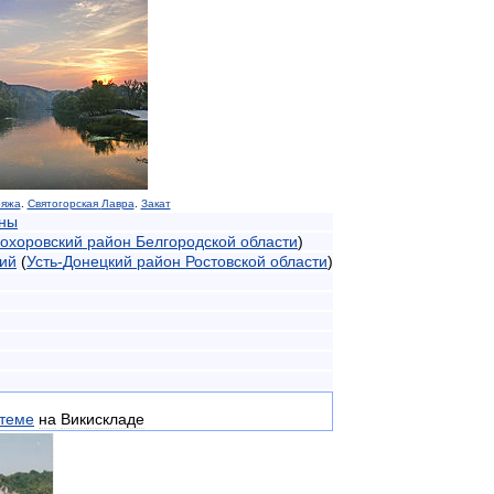
ряжа
.
Святогорская
Лавра
.
Закат
ны
охоровский
район
Белгородской
области
)
ий
(
Усть
-
Донецкий
район
Ростовской
области
)
теме
на
Викискладе