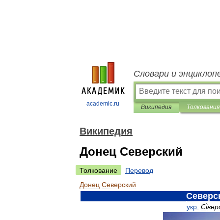
Словари и энциклоп
academic.ru
Википедия
Толкования
Википедия
Донец Северский
Толкование
Перевод
Донец
Северский
Северс
укр
.
С
і
́ве