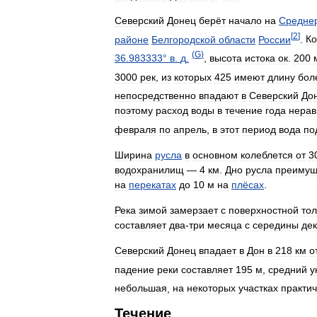
Северский
Донец
берёт
начало
на
Средне
[
2
]
районе
Белгородской
области
России
.
Ко
(
G
)
36
.
983333
°
в
.
д
.
,
высота
истока
ок
.
200
3000
рек
,
из
которых
425
имеют
длину
бол
непосредственно
впадают
в
Северский
До
поэтому
расход
воды
в
течение
года
нера
февраля
по
апрель
,
в
этот
период
вода
по
Ширина
русла
в
основном
колеблется
от
3
водохранилищ
—
4
км
.
Дно
русла
преимущ
на
перекатах
до
10
м
на
плёсах
.
Река
зимой
замерзает
с
поверхностной
то
составляет
два
-
три
месяца
с
середины
де
Северский
Донец
впадает
в
Дон
в
218
км
о
падение
реки
составляет
195
м
,
средний
у
небольшая
,
на
некоторых
участках
практич
Течение