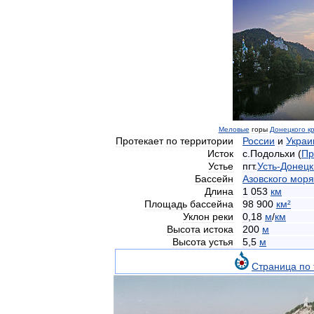
Меловые
горы
Донецкого
к
Протекает
по
территории
России
и
Украи
Исток
с
.
Подольхи
(
Пр
Устье
пгт
.
Усть
-
Донецк
Бассейн
Азовского
моря
Длина
1
053
км
Площадь
бассейна
98
900
км
²
Уклон
реки
0
,
18
м
/
км
Высота
истока
200
м
Высота
устья
5
,
5
м
Страница
по