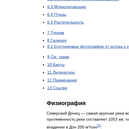
6
.
3
Млекопитающие
6
.
4
Птицы
6
.
5
Растительность
7
Туризм
8
Галерея
8
.
1
Спутниковые
фотографии
от
истока
к
у
9
См
.
также
10
Карты
11
Литература
12
Примечания
13
Ссылки
Физиография
Северский
Донец
—
самая
крупная
река
в
протяжённость
реки
составляет
1053
км
,
п
[
1
]
впадении
в
Дон
200
м
³/
сек
.