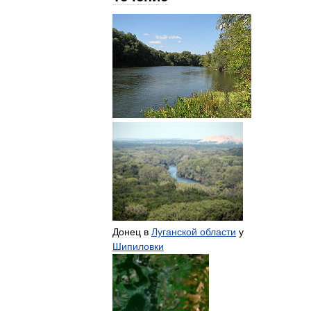
Донец
в
Луганской
области
у
Шипиловки