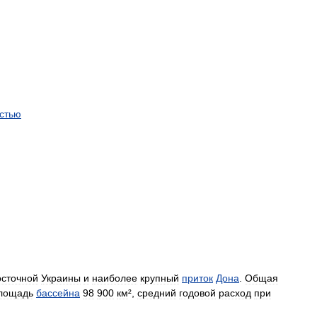
стью
осточной
Украины
и
наиболее
крупный
приток
Дона
.
Общая
лощадь
бассейна
98
900
км
²,
средний
годовой
расход
при