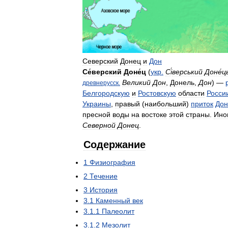
Северский
Донец
и
Дон
Се́верский
Доне́ц
(
укр
.
С
і
́верський
Доне́ц
Великий
Дон
,
Донель
,
Дон
) —
древнерусск
.
Белгородскую
и
Ростовскую
области
Росси
Украины
,
правый
(
наибольший
)
приток
Дон
пресной
воды
на
востоке
этой
страны
.
Ино
Северной
Донец
.
Содержание
1
Физиография
2
Течение
3
История
3
.
1
Каменный
век
3
.
1
.
1
Палеолит
3
.
1
.
2
Мезолит