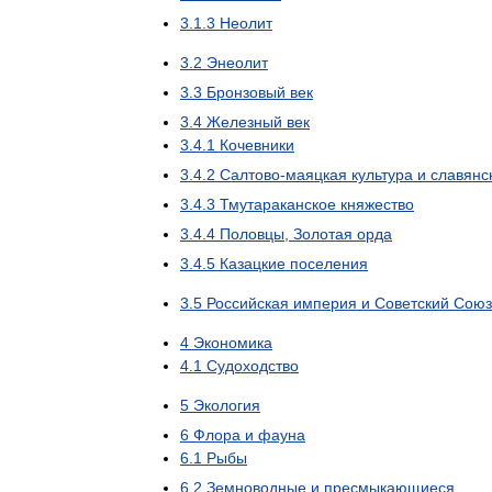
3
.
1
.
3
Неолит
3
.
2
Энеолит
3
.
3
Бронзовый
век
3
.
4
Железный
век
3
.
4
.
1
Кочевники
3
.
4
.
2
Салтово
-
маяцкая
культура
и
славянс
3
.
4
.
3
Тмутараканское
княжество
3
.
4
.
4
Половцы
,
Золотая
орда
3
.
4
.
5
Казацкие
поселения
3
.
5
Российская
империя
и
Советский
Союз
4
Экономика
4
.
1
Судоходство
5
Экология
6
Флора
и
фауна
6
.
1
Рыбы
6
.
2
Земноводные
и
пресмыкающиеся