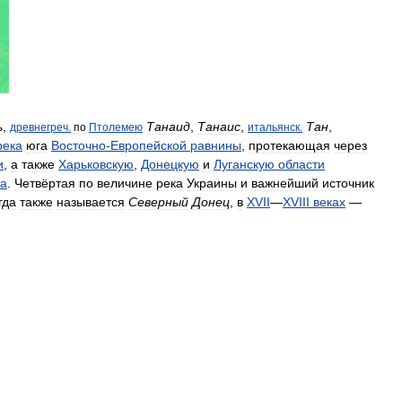
ь
,
Танаид
,
Танаис
,
Тан
,
древнегреч
.
по
Птолемею
итальянск
.
река
юга
Восточно
-
Европейской
равнины
,
протекающая
через
и
,
а
также
Харьковскую
,
Донецкую
и
Луганскую
области
а
.
Четвёртая
по
величине
река
Украины
и
важнейший
источник
гда
также
называется
Северный
Донец
,
в
XVII
—
XVIII
веках
—