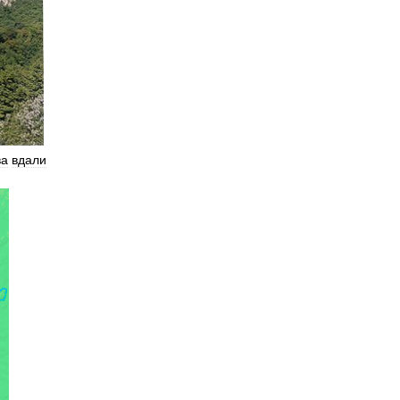
ва
вдали