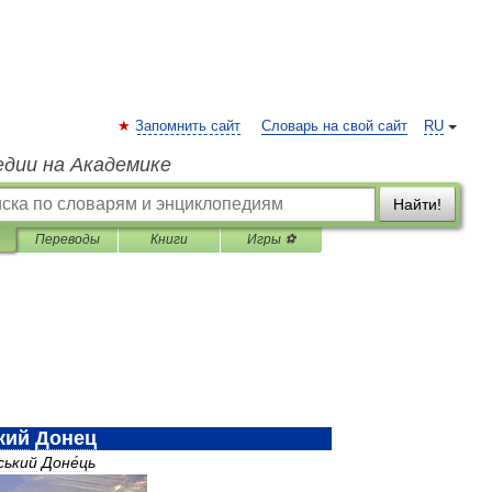
Запомнить сайт
Словарь на свой сайт
RU
едии на Академике
Найти!
Переводы
Книги
Игры ⚽
кий
Донец
рський
Доне́ць