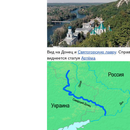
Вид
на
Донец
и
Святогорскую
лавру
.
Спра
виднеется
статуя
Артёма