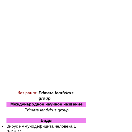
без ранга
:
Primate lentivirus
group
Международное научное название
Primate lentivirus group
Виды
Вирус иммунодефицита человека 1
(ВИЧ-1)