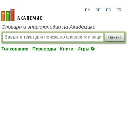
EN
DE
ES
FR
academic.ru
Словари и энциклопедии на Академике
Найти!
Толкования
Переводы
Книги
Игры ⚽