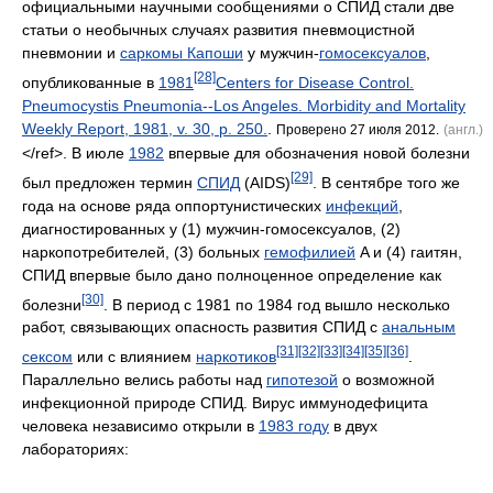
официальными научными сообщениями о СПИД стали две
статьи о необычных случаях развития пневмоцистной
пневмонии и
саркомы Капоши
у мужчин-
гомосексуалов
,
[28]
опубликованные в
1981
Centers for Disease Control.
Pneumocystis Pneumonia--Los Angeles. Morbidity and Mortality
Weekly Report, 1981, v. 30, p. 250.
.
Проверено 27 июля 2012.
(англ.)
</ref>. В июле
1982
впервые для обозначения новой болезни
[29]
был предложен термин
СПИД
(AIDS)
. В сентябре того же
года на основе ряда оппортунистических
инфекций
,
диагностированных у (1) мужчин-гомосексуалов, (2)
наркопотребителей, (3) больных
гемофилией
A и (4) гаитян,
СПИД впервые было дано полноценное определение как
[30]
болезни
. В период с 1981 по 1984 год вышло несколько
работ, связывающих опасность развития СПИД с
анальным
[31]
[32]
[33]
[34]
[35]
[36]
сексом
или с влиянием
наркотиков
.
Параллельно велись работы над
гипотезой
о возможной
инфекционной природе СПИД. Вирус иммунодефицита
человека независимо открыли в
1983 году
в двух
лабораториях: