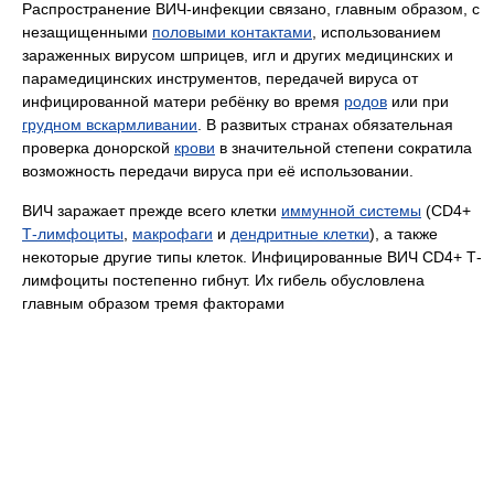
Распространение ВИЧ-инфекции связано, главным образом, с
незащищенными
половыми контактами
, использованием
зараженных вирусом шприцев, игл и других медицинских и
парамедицинских инструментов, передачей вируса от
инфицированной матери ребёнку во время
родов
или при
грудном вскармливании
. В развитых странах обязательная
проверка донорской
крови
в значительной степени сократила
возможность передачи вируса при её использовании.
ВИЧ заражает прежде всего клетки
иммунной системы
(CD4+
Т-лимфоциты
,
макрофаги
и
дендритные клетки
), а также
некоторые другие типы клеток. Инфицированные ВИЧ CD4+ Т-
лимфоциты постепенно гибнут. Их гибель обусловлена
главным образом тремя факторами