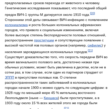
предполагаемых сроков перехода от животного к человеку.
Генетические исследования показывают, что последний общий
[20]
предок ВИЧ-1 группы М датируется около 1910 года.
Сторонники этой даты связывают ВИЧ-инфекцию с появлением
колониализма
и роста больших колониальных африканских
городов, что привело к социальным изменениям, включая
более высокую степень беспорядочности половых отношений,
распространение
проституции
и сопутствующее появление с
высокой частотой язв половых органов (например,
сифилис
) у
[21]
населения зарождающихся колониальных городов.
Существует доказательство того, что скорость передачи ВИЧ во
время вагинального полового акта, достаточно низкая при
обычных условиях, может быть увеличена в десятки, если не в
сотни раз, в том случае, если один из партнеров страдает от
ЗППП
в присутствии половых язв. О степени
распространенности таких заболеваний в колониальных
городах начале 1900-х можно судить по следующим цифрам: в
1928 году по меньшей мере 45 % жительниц восточного
Леопольдвиля (ныне —
Киншаса
) были проститутками, а в
1933 году около 15 % всех жителей этого же города были
[21]