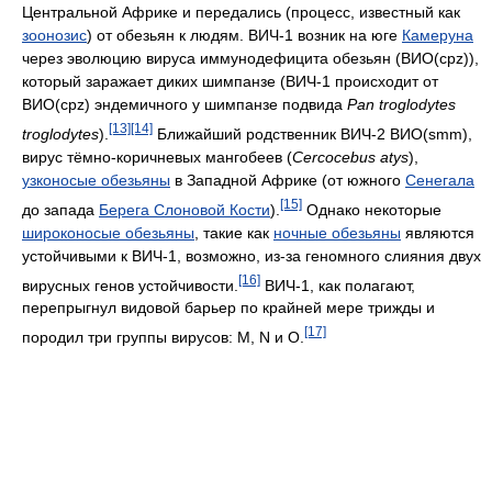
Центральной Африке и передались (процесс, известный как
зоонозис
) от обезьян к людям. ВИЧ-1 возник на юге
Камеруна
через эволюцию вируса иммунодефицита обезьян (ВИО(cpz)),
который заражает диких шимпанзе (ВИЧ-1 происходит от
ВИО(cpz) эндемичного у шимпанзе подвида
Pan troglodytes
[13]
[14]
troglodytes
).
Ближайший родственник ВИЧ-2 ВИО(smm),
вирус тёмно-коричневых мангобеев (
Cercocebus atys
),
узконосые обезьяны
в Западной Африке (от южного
Сенегала
[15]
до запада
Берега Слоновой Кости
).
Однако некоторые
широконосые обезьяны
, такие как
ночные обезьяны
являются
устойчивыми к ВИЧ-1, возможно, из-за геномного слияния двух
[16]
вирусных генов устойчивости.
ВИЧ-1, как полагают,
перепрыгнул видовой барьер по крайней мере трижды и
[17]
породил три группы вирусов: M, N и О.