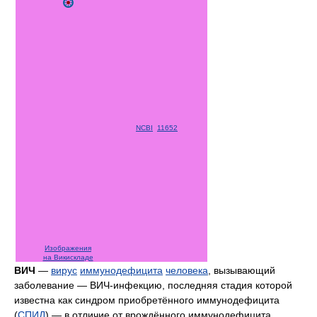
NCBI
11652
Изображения
на Викискладе
ВИЧ
—
вирус
иммунодефицита
человека
, вызывающий
заболевание — ВИЧ-инфекцию, последняя стадия которой
известна как синдром приобретённого иммунодефицита
(
СПИД
) — в отличие от врождённого иммунодефицита.