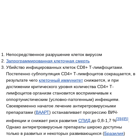
Непосредственное разрушение клеток вирусом
Запрограммированная клеточная смерть
Убийство инфицированных клеток CD8+ Т-лимфоцитами.
Постепенно субпопуляция CD4+ Т-лимфоцитов сокращается, в
результате чего
клеточный иммунитет
снижается, и при
достижении критического уровня количества CD4+ Т-
лимфоцитов организм становится восприимчивым к
оппортунистическим (условно-патогенным) инфекциям.
Своевременно начатое лечение антиретровирусными
препаратами (
ВААРТ
) останавливает прогрессию ВИЧ-
[3]
[4]
[5]
инфекции и снижает риск развития
СПИД
до 0,8-1,7 %
.
Однако антиретровирусные препараты широко доступны
только в развитых и некоторых развивающихся (
Бразилия
)