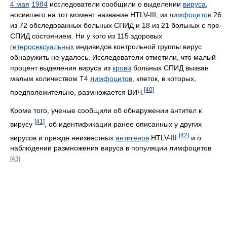
4 мая
1984
исследователи сообщили о выделении
вируса
,
носившего на тот момент название HTLV-III, из
лимфоцитов
26
из 72 обследованных больных СПИД и 18 из 21 больных с пре-
СПИД состоянием. Ни у кого из 115 здоровых
гетеросексуальных
индивидов контрольной группы вирус
обнаружить не удалось. Исследователи отметили, что малый
процент выделения вируса из
крови
больных СПИД вызван
малым количеством Т4
лимфоцитов
, клеток, в которых,
[40]
предположительно, размножается ВИЧ.
Кроме того, ученые сообщили об обнаружении антител к
[41]
вирусу
, об идентификации ранее описанных у других
[42]
вирусов и прежде неизвестных
антигенов
HTLV-III
и о
наблюдении размножения вируса в популяции лимфоцитов
[43]
.