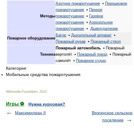
Азотное пожаротушение
•
Порошковое
пожаротушение
•
Пенное
Методы
пожаротушение
•
Газовое
пожаротушение
•
Аэрозольное
пожаротушение
• ‎
Дымоудаление
Багор
•
Дыхательный аппарат
•
Пожарное оборудование
Пожарный рукав
•
Пожарный ствол
Пожарный автомобиль
• Пожарный
Техника
вертолёт •
Пожарный поезд
• Пожарный
самолёт •
Пожарное судно
Категория:
Мобильные средства пожаротушения
Wikimedia Foundation
.
2010
.
Игры ⚽
Нужна курсовая?
Максимилиан II
Вязгинское сельское
поселение