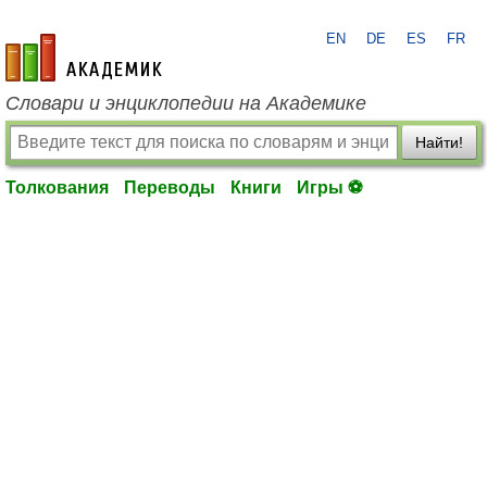
EN
DE
ES
FR
academic.ru
Словари и энциклопедии на Академике
Найти!
Толкования
Переводы
Книги
Игры ⚽