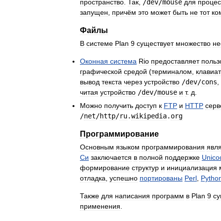
пространство
.
Так
,
/
dev
/
mouse
для
процес
запущен
,
причём
это
может
быть
не
тот
ко
Файлы
В
системе
Plan
9
существует
множество
не
Оконная
система
Rio
предоставляет
польз
графической
средой
(
терминалом
,
клавиа
вывод
текста
через
устройство
/
dev
/
cons
,
читая
устройство
/
dev
/
mouse
и
т
.
д
.
Можно
получить
доступ
к
FTP
и
HTTP
серв
/
net
/
http
/
ru
.
wikipedia
.
org
Программирование
Основным
языком
программирования
явл
Си
заключается
в
полной
поддержке
Unico
формирование
структур
и
инициализация
отладка
,
успешно
портированы
Perl
,
Pytho
Также
для
написания
программ
в
Plan
9
су
применения
.