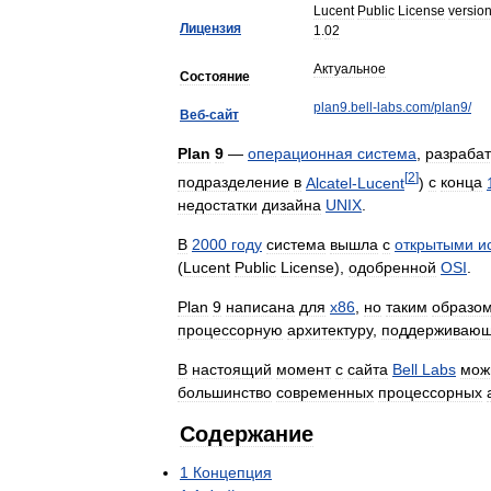
Lucent
Public
License
versio
Лицензия
1
.
02
Актуальное
Состояние
plan9
.
bell
-
labs
.
com
/
plan9
/
Веб
-
сайт
Plan
9
—
операционная
система
,
разраба
[
2
]
подразделение
в
Alcatel
-
Lucent
)
с
конца
недостатки
дизайна
UNIX
.
В
2000
году
система
вышла
с
открытыми
и
(
Lucent
Public
License
),
одобренной
OSI
.
Plan
9
написана
для
x86
,
но
таким
образо
процессорную
архитектуру
,
поддерживаю
В
настоящий
момент
с
сайта
Bell
Labs
мож
большинство
современных
процессорных
Содержание
1
Концепция