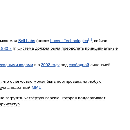
n
[
1
]
тываемая
Bell
Labs
(
позже
Lucent
Technologies
,
сейчас
1980
-
х
гг
.
Система
должна
была
преодолеть
принципиальные
сходными
кодами
и
в
2002
году
под
свободной
лицензией
м
,
что
с
лёгкостью
может
быть
портирована
на
любую
щую
аппаратный
MMU
.
но
загрузить
четвёртую
версию
,
которая
поддерживает
архитектур
.