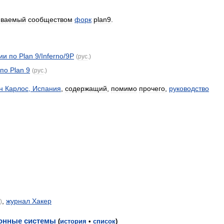
иваемый
сообществом
форк
plan9
.
ии
по
Plan
9
/
Inferno
/
9P
(
рус
.)
по
Plan
9
(
рус
.)
н
Карлос
,
Испания
,
содержащий
,
помимо
прочего
,
руководство
,
журнал
Хакер
.)
онные
системы
(
история
•
список
)