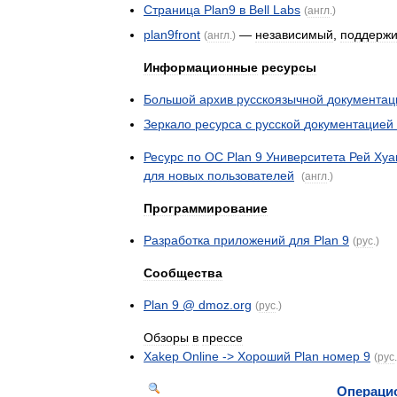
Страница
Plan9
в
Bell
Labs
(
англ
.)
plan9front
—
независимый
,
поддерж
(
англ
.)
Информационные
ресурсы
Большой
архив
русскоязычной
документац
Зеркало
ресурса
с
русской
документацией
Ресурс
по
ОС
Plan
9
Университета
Рей
Хуа
для
новых
пользователей
(
англ
.)
Программирование
Разработка
приложений
для
Plan
9
(
рус
.)
Сообщества
Plan
9
@
dmoz
.
org
(
рус
.)
Обзоры
в
прессе
Xakep
Online
->
Хороший
Plan
номер
9
(
рус
Операци