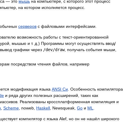
са
—
это
мышь
на
компьютере
,
с
которого
этот
процесс
мпьютер
,
на
котором
исполняется
процесс
.
обычных
серверов
с
файловыми
интерфейсами
.
ователю
возможность
работы
с
текст
-
ориентированной
турой
,
мышью
и
т
.
д
.
)
Программы
могут
осуществлять
ввод
/
вывод
графики
через
/
dev
/
draw
,
получать
события
мыши
,
ерам
посредством
чтения
файлов
,
например
яется
модификация
языка
ANSI
Си
.
Особенность
компилятора
de
и
ряда
других
полезных
расширений
,
таких
как
массивов
.
Реализованы
кроссплатформенная
компиляция
и
n
,
Scheme
,
noweb
,
Haskell
,
Newsqueak
,
Go
и
ML
.
ществует
компилятор
с
языка
Alef
,
но
он
не
нашёл
широкого