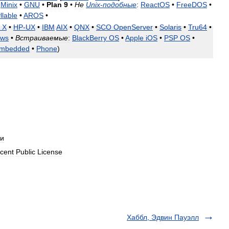
Minix
•
GNU
•
Plan
9
•
Не
Unix
-
подобные
:
ReactOS
•
FreeDOS
•
llable
•
AROS
•
X
•
HP
-
UX
•
IBM
AIX
•
QNX
•
SCO
OpenServer
•
Solaris
•
Tru64
•
ows
•
Встраиваемые
:
BlackBerry
OS
•
Apple
iOS
•
PSP
OS
•
mbedded
•
Phone
)
и
cent
Public
License
Хаббл, Эдвин Пауэлл