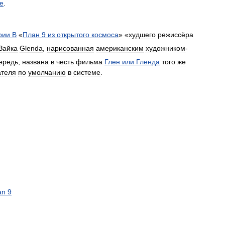
e
.
рии
B
«
План
9
из
открытого
космоса
» «
худшего
режиссёра
Зайка
Glenda
,
нарисованная
американским
художником
-
ередь
,
названа
в
честь
фильма
Глен
или
Гленда
того
же
ателя
по
умолчанию
в
системе
.
an
9