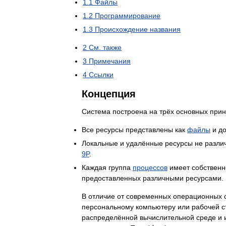
1
.
1
Файлы
1
.
2
Программирование
1
.
3
Происхождение
названия
2
См
.
также
3
Примечания
4
Ссылки
Концепция
Система
построена
на
трёх
основных
прин
Все
ресурсы
представлены
как
файлы
и
д
Локальные
и
удалённые
ресурсы
не
разли
9P
.
Каждая
группа
процессов
имеет
собственн
предоставленных
различными
ресурсами
.
В
отличие
от
современных
операционных
персональному
компьютеру
или
рабочей
с
распределённой
вычислительной
среде
и