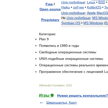
Unix
-
подобные
:
Linux
•
BSD
•
Free
/
Haiku
•
osFree
•
KolibriOS
•
Sy
Open
source
Unix
-
подобные
:
Apple
MacOS
Не
Unix
-
подобные
:
MS
Wind
Proprietary
Symbian
OS
•
MS
Windows
(
E
Категории:
Plan
9
Появились
в
1980
-
е
годы
Свободные
операционные
системы
UNIX
-
подобные
операционные
системы
Операционные
системы
реального
времен
Программное
обеспечение
с
лицензией
Lu
Wikimedia
Foundation
.
2010
.
Игры ⚽
Нужно решить контрольную?
Шварцшильд, Карл