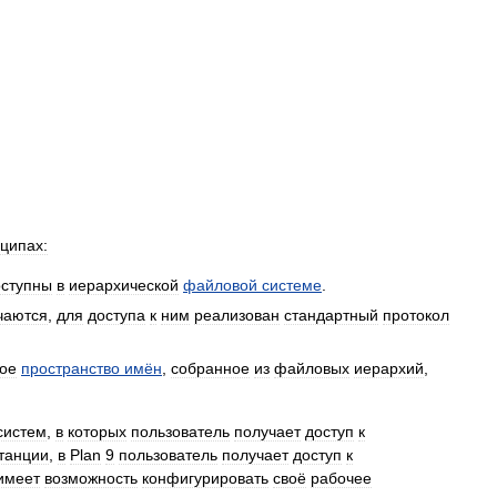
ципах:
оступны
в
иерархической
файловой
системе
.
чаются
,
для
доступа
к
ним
реализован
стандартный
протокол
ое
пространство
имён
,
собранное
из
файловых
иерархий
,
систем
,
в
которых
пользователь
получает
доступ
к
танции
,
в
Plan
9
пользователь
получает
доступ
к
имеет
возможность
конфигурировать
своё
рабочее