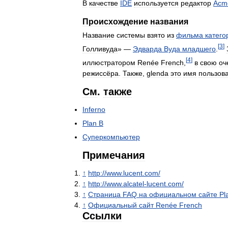
В
качестве
IDE
используется
редактор
Acm
Происхождение
названия
Название
системы
взято
из
фильма
катего
[
3
]
Голливуда
» —
Эдварда
Вуда
младшего
.
[
4
]
иллюстратором
Renée
French
,
в
свою
оч
режиссёра
.
Также
,
glenda
это
имя
пользов
См
.
также
Inferno
Plan
B
Суперкомпьютер
Примечания
↑
http:
//
www
.
lucent
.
com
/
↑
http:
//
www
.
alcatel
-
lucent
.
com
/
↑
Страница
FAQ
на
официальном
сайте
Pl
↑
Официальный
сайт
Renée
French
Ссылки