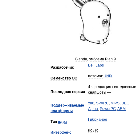
Glenda
,
эмблема
Plan
9
Bell
Labs
Разработчик
потомок
UNIX
Семейство
ОС
4
-
я
редакция
/
ежедневные
Последняя
версия
снапшоты
—
x86
,
SPARC
,
MIPS
,
DEC
Поддерживаемые
Alpha
,
PowerPC
,
ARM
платформы
Гибридное
Тип
ядра
rio
/
rc
Интерфейс