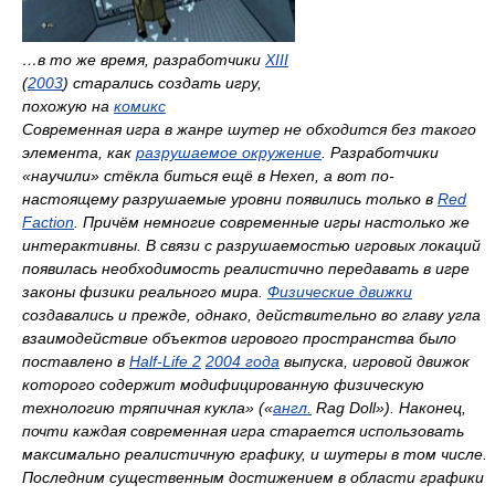
…в то же время, разработчики
XIII
(
2003
) старались создать игру,
похожую на
комикс
Современная игра в жанре шутер не обходится без такого
элемента, как
разрушаемое окружение
. Разработчики
«научили» стёкла биться ещё в
Hexen
, а вот по-
настоящему разрушаемые уровни появились только в
Red
Faction
. Причём немногие современные игры настолько же
интерактивны. В связи с разрушаемостью игровых локаций
появилась необходимость реалистично передавать в игре
законы физики реального мира.
Физические движки
создавались и прежде, однако, действительно во главу угла
взаимодействие объектов игрового пространства было
поставлено в
Half-Life 2
2004 года
выпуска, игровой движок
которого содержит модифицированную физическую
технологию тряпичная кукла» («
англ.
Rag Doll
»). Наконец,
почти каждая современная игра старается использовать
максимально реалистичную графику, и шутеры в том числе.
Последним существенным достижением в области графики