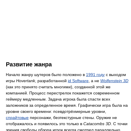
Развитие жанра
Начало жанру шутеров было положено в
1991 году
с выходом
игры
Hovertank
, разработанной
id Software
, а не
Wolfenstein 3D
(как это принято считать многими), созданной этой же
компанией. Процесс перестрелок покажется современном
геймеру медленным. Задача игрока была спасти всех
заложников за определенное время. Графически игра была на
уровне своего времени: псевдотрёхмерные уровни,
спрайтовые
персонажи, безтекстурные стены. Оружие не
отображалось и появилось это только в
Catacombs 3D
. С точки
зрения свободы обзора игрок всегда смотрел параллельно