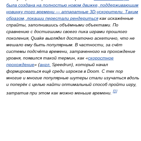
была создана на полностью новом движке, поддерживающим
новинку того времени — аппаратные 3D-ускорители. Таким
образом, локации перестали
рендериться
как искажённые
спрайты, заполнившись объёмными объектами. По
сравнению с достигшими своего пика играми прошлого
поколения,
Quake
выглядел достаточно аскетично, что не
мешало ему быть популярным. В частности, за счёт
системы подсчёта времени, затраченного на прохождение
уровня, появился такой термин, как «
скоростное
прохождение
» (
англ.
Speedrun
), который начал
формироваться ещё среди игроков в
Doom
. С тех пор
многие и многие популярные шутеры стали изучаться вдоль
и поперёк с целью найти оптимальный способ пройти игру,
[1]
затратив при этом как можно меньше времени.