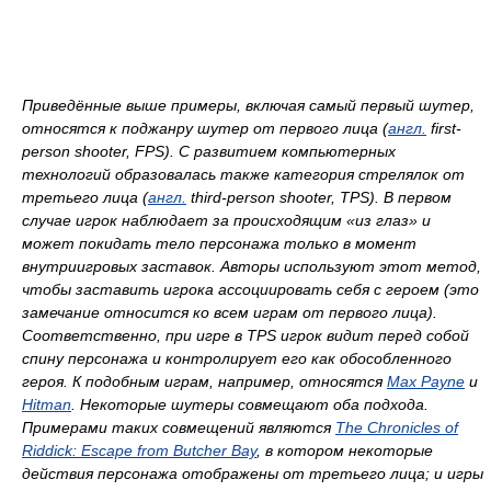
Приведённые выше примеры, включая самый первый шутер,
относятся к поджанру шутер от первого лица (
англ.
first-
person shooter, FPS
). С развитием компьютерных
технологий образовалась также категория стрелялок от
третьего лица (
англ.
third-person shooter, TPS
). В первом
случае игрок наблюдает за происходящим «из глаз» и
может покидать тело персонажа только в момент
внутриигровых заставок. Авторы используют этот метод,
чтобы заставить игрока ассоциировать себя с героем (это
замечание относится ко всем играм от первого лица).
Соответственно, при игре в
TPS
игрок видит перед собой
спину персонажа и контролирует его как обособленного
героя. К подобным играм, например, относятся
Max Payne
и
Hitman
. Некоторые шутеры совмещают оба подхода.
Примерами таких совмещений являются
The Chronicles of
Riddick: Escape from Butcher Bay
, в котором некоторые
действия персонажа отображены от третьего лица; и игры