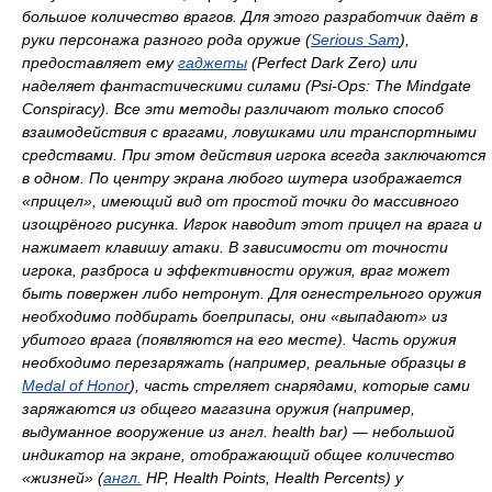
большое количество врагов. Для этого разработчик даёт в
руки персонажа разного рода оружие (
Serious Sam
),
предоставляет ему
гаджеты
(
Perfect Dark Zero
) или
наделяет фантастическими силами (
Psi-Ops: The Mindgate
Conspiracy
). Все эти методы различают только способ
взаимодействия с врагами, ловушками или транспортными
средствами. При этом действия игрока всегда заключаются
в одном. По центру экрана любого шутера изображается
«прицел», имеющий вид от простой точки до массивного
изощрёного рисунка. Игрок наводит этот прицел на врага и
нажимает клавишу атаки. В зависимости от точности
игрока, разброса и эффективности оружия, враг может
быть повержен либо нетронут. Для огнестрельного оружия
необходимо подбирать боеприпасы, они «выпадают» из
убитого врага (появляются на его месте). Часть оружия
необходимо перезаряжать (например, реальные образцы в
Medal of Honor
), часть стреляет снарядами, которые сами
заряжаются из общего магазина оружия (например,
выдуманное вооружение из
англ.
health bar
) — небольшой
индикатор на экране, отображающий общее количество
«жизней» (
англ.
HP, Health Points, Health Percents
) у