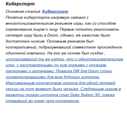
Киберспорт
Основная статья
:
Киберспорт
Понятие киберспорта напрямую связано с
многопользовательским режимом игры, как со способом
соревнования лицом к лицу. Первые попытки реализовать
сетевую игру были в
Doom
, однако, её качество было
достаточно низким. Основным режимом был
кооперативный, подразумеваший совместное прохождение
одиночной компании. На его же основе был создан
,
использовавший те же карты, что и однопользовательская
игра, с расставленными по ним точками с оружием,
патронами и аптечками. Правила DM для
Doom
стали
основополагающими для всех будущих шутеров.
Максимальным количеством игроков для одной сетевой
сессии на тот момент было четыре. Следующим шагом в
развитии онлайн-шутеров стал
Duke Nukem 3D
, также
ставивший во главу угла кооператив.