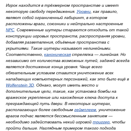
Игрок находится в трёхмерном пространстве и имеет
некоторую свободу передвижения.
Уровни
, как правило,
являют собой ограниченный лабиринт, в котором
расположены враги, союзники и нейтрально настроенные
NPC
. Современные шутеры стараются отходить от такой
конструкции игровых пространств, распространяя уровни,
добавляя разветвления, объёмные пространства с
укрытиями. Такие шутеры называют нелинейными.
Соответственно,
каноническая
стрелялка — линейная. Но
независимо от количества возможных путей, задачей всегда
является достижение конца уровня. Чаще всего
обязательным условием ставится уничтожение всех
нападающих компьютерных персонажей, как это было ещё в
Wolfenstein 3D
. Однако, могут иметь место и
дополнительные цели, такие, как установка бомбы на
вражеское укрепление или нахождение ключа доступа к
преграждающей путь двери. В некоторых шутерах,
располагающих более свободным
геймплеем
, уничтожение
врагов подчас является бессмысленным занятием —
необходимо задействовать некий игровой
триггер
, чтобы
пройти дальше. Наглядным примером такого подхода