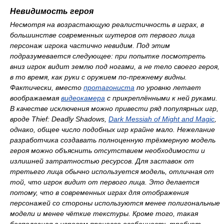
Невидимость героя
Несмотря на возрастающую реалистичность в играх, в
большинстве современных шутеров от первого лица
персонаж игрока частично невидим. Под этим
подразумевается следующее: при попытке посмотреть
вниз игрок видит землю под ногами, а не тело своего героя,
в то время, как руки с оружием по-прежнему видны.
Фактически, вместо
протагониста
по уровню летает
воображаемая
видеокамера
с прикреплёнными к ней руками.
В качестве исключения можно привести ряд популярных игр,
вроде
Thief: Deadly Shadows
,
Dark Messiah of Might and Magic
,
однако, общее число подобных игр крайне мало. Нежелание
разработчика создавать полноценную трёхмерную модель
героя можно объяснить отсутствием необходимости и
излишней затратностью ресурсов. Для заставок от
третьего лица обычно используется модель, отличная от
той, что игрок видит от первого лица. Это делается
потому, что в современных играх для отображения
персонажей со стороны используются менее полигональные
модели и менее чёткие текстуры. Кроме того, такая