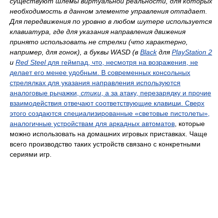
существуют шлемы виртуальной реальности, для которых
необходимость в данном элементе управления отпадает.
Для передвижения по уровню в любом шутере используется
клавиатура, где для указания направления движения
принято использовать не стрелки (что характерно,
например, для гонок), а буквы
WASD
(в
Black
для
PlayStation 2
и
Red Steel
для геймпад, что, несмотря на возражения, не
делает его менее удобным. В современных консольных
стрелялках для указания направления используются
аналоговые рычажки,
стики
, а за атаку, перезарядку и прочие
взаимодействия отвечают соответствующие клавиши. Сверх
этого создаются специализированные «световые пистолеты»,
аналогичные устройствам для
аркадных автоматов
, которые
можно использовать на домашних игровых приставках. Чаще
всего производство таких устройств связано с конкретными
сериями игр.