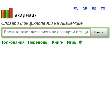
EN
DE
ES
FR
academic.ru
Словари и энциклопедии на Академике
Найти!
Толкования
Переводы
Книги
Игры ⚽