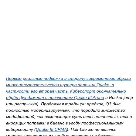
Первые реальные подвижки в сторону современного образа
многопользовательского шутера заложил
Quake
, в
частности его вторая часть. Киберспорт окончательно
обрёл фундамент с появлением
Quake III Arena
и
Rocket jump
или распрыжка). Продолжая традиции предков,
Q3
был
полностью модернизируемым, что породило множество
модификаций, как изменяющих суть игры полностью, так и
вносящих поправки в баланс в угоду профессиональному
киберспорту (
Quake III CPMA
).
Half-Life
же не являлся
мнопользовательским, но был построен на движке,