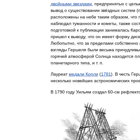
двойными
звездами
,
предпринятых
с
цель
вывод
о
существовании
звёздных
систем
(
расположены
на
небе
таким
образом
,
что
наблюдал
туманности
и
кометы
,
также
сос
подготовкой
к
публикации
занималась
Кар
пришел
к
выводу
,
что
он
имеет
форму
дис
Любопытно
,
что
за
пределами
собственно
взгляды
Гершеля
были
весьма
причудливы
горячей
атмосферой
Солнца
находится
пл
планетарного
типа
,
и
т
.
п
.
Лауреат
медали
Копли
(
1781
).
В
честь
Гер
несколько
новейших
астрономических
про
В
1790
году
Уильям
создал
60
-
см
рефлект