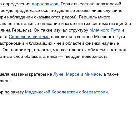
ю
определения
параллаксов
,
Гершель
сделал
новаторский
прежде
предполагалось
что
двойные
звезды
лишь
случайно
при
наблюдении
оказываются
рядом
).
Гершель
много
тавляя
тщательные
описания
и
каталоги
(
их
систематизацией
и
олина
Гершель
).
Он
также
изучал
структуру
Млечного
Пути
и
ка
,
а
Солнечная
система
находится
в
составе
Млечного
Пути
.
астрономии
и
ближайших
к
ней
областей
физики
научные
.
Он
,
например
,
полагал
,
что
все
планеты
обитаемы
,
что
под
отный
слой
облаков
,
а
ниже
—
твёрдая
поверхность
шеля
названы
кратеры
на
Луне
,
Марсе
и
Мимасе
,
а
также
ектов
.
ор
по
заказу
Мадридской
Королевской
обсерватории
.