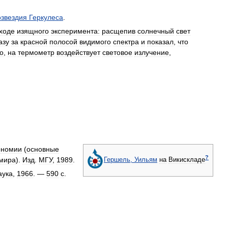
озвездия
Геркулеса
.
ходе
изящного
эксперимента:
расщепив
солнечный
свет
азу
за
красной
полосой
видимого
спектра
и
показал
,
что
о
,
на
термометр
воздействует
световое
излучение
,
ономии
(
основные
?
мира
).
Изд
.
МГУ
,
1989
.
Гершель
,
Уильям
на
Викискладе
аука
,
1966
. —
590
с
.