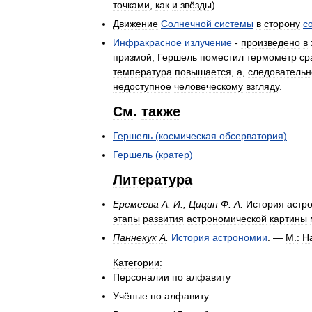
точками
,
как
и
звёзды
).
Движение
Солнечной
системы
в
сторону
с
Инфракрасное
излучение
-
произведено
в
призмой
,
Гершель
поместил
термометр
ср
температура
повышается
,
а
,
следовательн
недоступное
человеческому
взгляду
.
См
.
также
Гершель
(
космическая
обсерватория
)
Гершель
(
кратер
)
Литература
Еремеева
А
.
И
.,
Цицин
Ф
.
А
.
История
астр
этапы
развития
астрономической
картины
Паннекук
А
.
История
астрономии
. —
М
.
:
Н
Категории:
Персоналии
по
алфавиту
Учёные
по
алфавиту