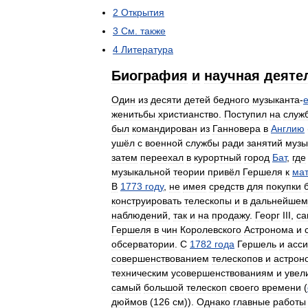
2
Открытия
3
См
.
также
4
Литература
Биография
и
научная
деяте
Один
из
десяти
детей
бедного
музыканта
-
женитьбы
христианство
.
Поступил
на
служ
был
командирован
из
Ганновера
в
Англию
ушёл
с
военной
службы
ради
занятий
музы
затем
переехал
в
курортный
город
Бат
,
где
музыкальной
теории
привёл
Гершеля
к
ма
В
1773
году
,
не
имея
средств
для
покупки
конструировать
телескопы
и
в
дальнейшем
наблюдений
,
так
и
на
продажу
.
Георг
III
,
са
Гершеля
в
чин
Королевского
Астронома
и
обсерватории
.
С
1782
года
Гершель
и
асс
совершенствованием
телескопов
и
астрон
техническим
усовершенствованиям
и
увел
самый
большой
телескоп
своего
времени
(
дюймов
(
126
см
)).
Однако
главные
работы