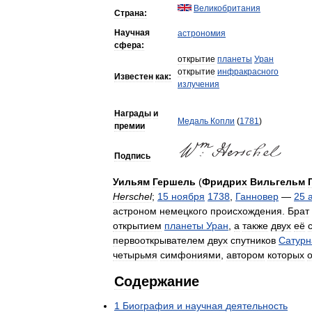
Великобритания
Страна:
Научная
астрономия
сфера:
открытие
планеты
Уран
открытие
инфракрасного
Известен
как:
излучения
Награды
и
Медаль
Копли
(
1781
)
премии
Подпись
Уильям
Гершель
(
Фридрих
Вильгельм
Herschel
;
15
ноября
1738
,
Ганновер
—
25
астроном
немецкого
происхождения
.
Брат
открытием
планеты
Уран
,
а
также
двух
её
первооткрывателем
двух
спутников
Сатурн
четырьмя
симфониями
,
автором
которых
Содержание
1
Биография
и
научная
деятельность