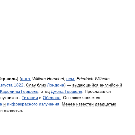
Гершель
) (
англ
.
William
Herschel
,
нем
.
Friedrich
Wilhelm
августа
1822
,
Слау
близ
Лондона
) —
выдающийся
английский
Каролины
Гершель
,
отец
Джона
Гершеля
.
Прославился
спутников
-
Титании
и
Оберона
.
Он
также
является
а
и
инфракрасного
излучения
.
Менее
известен
двадцатью
он
является
.