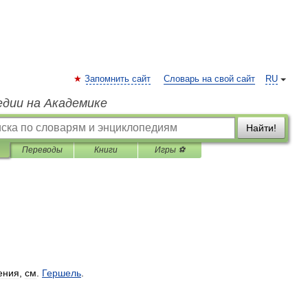
Запомнить сайт
Словарь на свой сайт
RU
едии на Академике
Найти!
Переводы
Книги
Игры ⚽
ения
,
см
.
Гершель
.