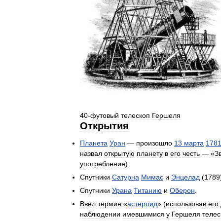
40
-
футовый
телескоп
Гершеля
Открытия
Планета
Уран
—
произошло
13
марта
178
назвал
открытую
планету
в
его
честь
— «
З
употребление
).
Спутники
Сатурна
Мимас
и
Энцелад
(
1789
Спутники
Урана
Титанию
и
Оберон
.
Ввел
термин
«
астероид
» (
использовав
его
наблюдении
имевшимися
у
Гершеля
теле