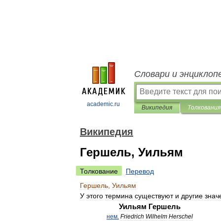
Словари и энциклоп
academic.ru
Википедия
Толкования
Википедия
Гершель, Уильям
Толкование
Перевод
Гершель
,
Уильям
У
этого
термина
существуют
и
другие
знач
Уильям
Гершель
нем
.
Friedrich
Wilhelm
Herschel