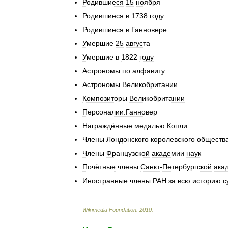
Родившиеся
15
ноября
Родившиеся
в
1738
году
Родившиеся
в
Ганновере
Умершие
25
августа
Умершие
в
1822
году
Астрономы
по
алфавиту
Астрономы
Великобритании
Композиторы
Великобритании
Персоналии:Ганновер
Награждённые
медалью
Копли
Члены
Лондонского
королевского
обществ
Члены
Французской
академии
наук
Почётные
члены
Санкт
-
Петербургской
ака
Иностранные
члены
РАН
за
всю
историю
с
Wikimedia
Foundation
.
2010
.