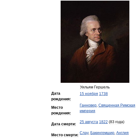
Уильям
Гершель
Дата
15
ноября
1738
рождения:
Ганновер
,
Священная
Римская
Место
империя
рождения:
25
августа
1822
(
83
года
)
Дата
смерти:
Слау
,
Бакингемшир
,
Англия
Место
смерти: