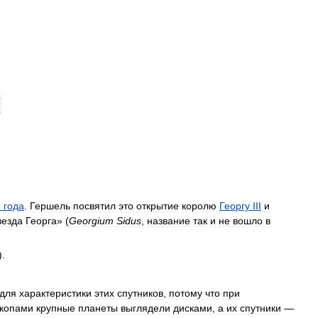
1
года
.
Гершель
посвятил
это
открытие
королю
Георгу
III
и
везда
Георга
» (
Georgium
Sidus
,
название
так
и
не
вошло
в
).
для
характеристики
этих
спутников
,
потому
что
при
скопами
крупные
планеты
выглядели
дисками
,
а
их
спутники
—