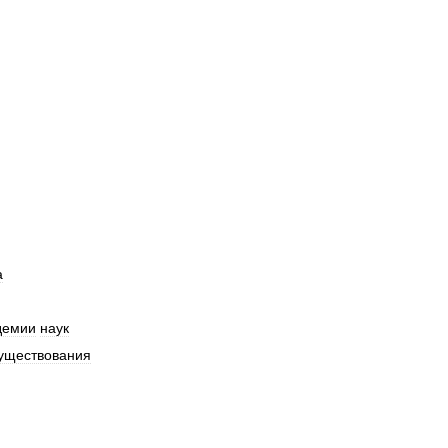
а
демии
наук
уществования