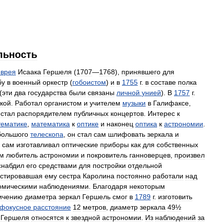
льность
еврея
Исаака
Гершеля
(
1707
—
1768
),
принявшего
для
бу
в
военный
оркестр
(
гобоистом
)
и
в
1755
г
.
в
составе
полка
(
эти
два
государства
были
связаны
личной
унией
).
В
1757
г
.
кой
.
Работал
органистом
и
учителем
музыки
в
Галифаксе
,
стал
распорядителем
публичных
концертов
.
Интерес
к
тематике
,
математика
к
оптике
и
наконец
оптика
к
астрономии
.
большого
телескопа
,
он
стал
сам
шлифовать
зеркала
и
сам
изготавливал
оптические
приборы
как
для
собственных
м
любитель
астрономии
и
покровитель
ганноверцев
,
произвел
снабдил
его
средствами
для
постройки
отдельной
истировавшая
ему
сестра
Каролина
постоянно
работали
над
омическими
наблюдениями
.
Благодаря
некоторым
ичению
диаметра
зеркал
Гершель
смог
в
1789
г
.
изготовить
фокусное
расстояние
12
метров
,
диаметр
зеркала
49½
Гершеля
относятся
к
звездной
астрономии
.
Из
наблюдений
за