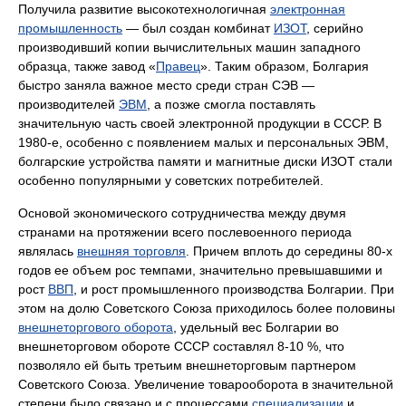
Получила развитие высокотехнологичная
электронная
промышленность
— был создан комбинат
ИЗОТ
, серийно
производивший копии вычислительных машин западного
образца, также завод «
Правец
». Таким образом, Болгария
быстро заняла важное место среди стран СЭВ —
производителей
ЭВМ
, а позже смогла поставлять
значительную часть своей электронной продукции в СССР. В
1980-е, особенно с появлением малых и персональных ЭВМ,
болгарские устройства памяти и магнитные диски ИЗОТ стали
особенно популярными у советских потребителей.
Основой экономического сотрудничества между двумя
странами на протяжении всего послевоенного периода
являлась
внешняя торговля
. Причем вплоть до середины 80-х
годов ее объем рос темпами, значительно превышавшими и
рост
ВВП
, и рост промышленного производства Болгарии. При
этом на долю Советского Союза приходилось более половины
внешнеторгового оборота
, удельный вес Болгарии во
внешнеторговом обороте СССР составлял 8-10 %, что
позволяло ей быть третьим внешнеторговым партнером
Советского Союза. Увеличение товарооборота в значительной
степени было связано и с процессами
специализации
и