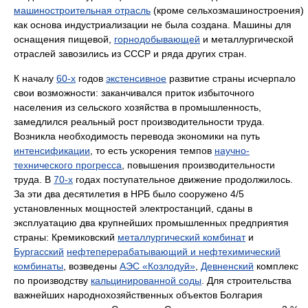
машиностроительная отрасль
(кроме сельхозмашиностроения)
как основа индустриализации не была создана. Машины для
оснащения пищевой,
горнодобывающей
и металлургической
отраслей завозились из СССР и ряда других стран.
К началу
60-х
годов
экстенсивное
развитие страны исчерпало
свои возможности: заканчивался приток избыточного
населения из сельского хозяйства в промышленность,
замедлился реальный рост производительности труда.
Возникла необходимость перевода экономики на путь
интенсификации
, то есть ускорения темпов
научно-
технического прогресса
, повышения производительности
труда. В
70-х
годах поступательное движение продолжилось.
За эти два десятилетия в НРБ было сооружено 4/5
установленных мощностей электростанций, сданы в
эксплуатацию два крупнейших промышленных предприятия
страны: Кремиковский
металлургический комбинат
и
Бургасский
нефтеперерабатывающий и нефтехимический
комбинаты
, возведены
АЭС «Козлодуй»
,
Девненский
комплекс
по производству
кальцинированной соды
. Для строительства
важнейших народнохозяйственных объектов Болгария