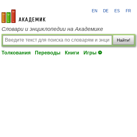
EN
DE
ES
FR
academic.ru
Словари и энциклопедии на Академике
Найти!
Толкования
Переводы
Книги
Игры ⚽