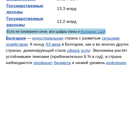
Государственные
13,3 млрд
доходы
Государственные
12,2 млрд
расходы
Если не оговорено иное, все цифры даны в
долларах США
Болгария
—
индустриальная
страна с развитым
сельским
хозяйством
. К концу
XX века
в Болгарии, как и во многих других
странах, доминирующей стала
сфера услуг
. Экономика растёт
устойчивыми темпами (приблизительно 6 % в год), в стране
наблюдаются
профицит
бюджета
и низкий уровень
инфляции
.