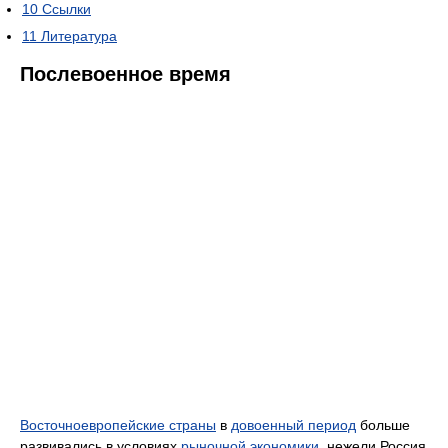
10
Ссылки
11
Литература
Послевоенное время
Восточноевропейские страны
в
довоенный период
больше
развивались в условиях
рыночной экономики
, нежели Россия