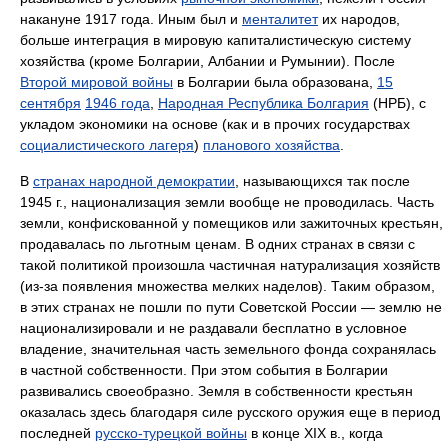
накануне 1917 года. Иным был и
менталитет
их народов,
больше интеграция в мировую капиталистическую систему
хозяйства (кроме Болгарии, Албании и Румынии). После
Второй мировой войны
в Болгарии была образована,
15
сентября
1946 года
,
Народная Республика Болгария
(НРБ), с
укладом экономики на основе (как и в прочих государствах
социалистического лагеря
)
планового хозяйства
.
В
странах народной демократии
, называющихся так после
1945 г., национализация земли вообще не проводилась. Часть
земли, конфискованной у помещиков или зажиточных крестьян,
продавалась по льготным ценам. В одних странах в связи с
такой политикой произошла частичная натурализация хозяйств
(из-за появления множества мелких наделов). Таким образом,
в этих странах не пошли по пути Советской России — землю не
национализировали и не раздавали бесплатно в условное
владение, значительная часть земельного фонда сохранялась
в частной собственности. При этом события в Болгарии
развивались своеобразно. Земля в собственности крестьян
оказалась здесь благодаря силе русского оружия еще в период
последней
русско-турецкой войны
в конце XIX в., когда