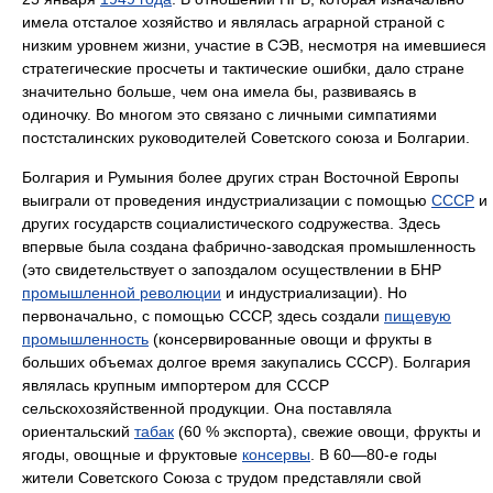
имела отсталое хозяйство и являлась аграрной страной с
низким уровнем жизни, участие в СЭВ, несмотря на имевшиеся
стратегические просчеты и тактические ошибки, дало стране
значительно больше, чем она имела бы, развиваясь в
одиночку. Во многом это связано с личными симпатиями
постсталинских руководителей Советского союза и Болгарии.
Болгария и Румыния более других стран Восточной Европы
выиграли от проведения индустриализации с помощью
СССР
и
других государств социалистического содружества. Здесь
впервые была создана фабрично-заводская промышленность
(это свидетельствует о запоздалом осуществлении в БНР
промышленной революции
и индустриализации). Но
первоначально, с помощью СССР, здесь создали
пищевую
промышленность
(консервированные овощи и фрукты в
больших объемах долгое время закупались СССР). Болгария
являлась крупным импортером для СССР
сельскохозяйственной продукции. Она поставляла
ориентальский
табак
(60 % экспорта), свежие овощи, фрукты и
ягоды, овощные и фруктовые
консервы
. В 60—80-е годы
жители Советского Союза с трудом представляли свой