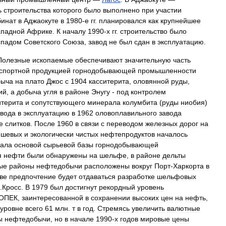
ь
строительства
которого
было
выполнено
при
участии
бинат
в
Аджаокуте
в
1980
-
е
гг
.
планировался
как
крупнейшее
ападной
Африке
.
К
началу
1990
-
х
гг
.
строительство
было
спадом
Советского
Союза
,
завод
не
был
сдан
в
эксплуатацию
.
Полезные
ископаемые
обеспечивают
значительную
часть
спортной
продукцией
горнодобывающей
промышленности
быча
на
плато
Джос
с
1904
касситерита
,
оловянной
руды
,
ий
,
а
добыча
угля
в
районе
Энугу
-
под
контролем
итерита
и
сопутствующего
минерала
колумбита
(
руды
ниобия
)
ввода
в
эксплуатацию
в
1962
оловоплавильного
завода
е
слитков
.
После
1960
в
связи
с
переводом
железных
дорог
на
ешевых
и
экологически
чистых
нефтепродуктов
началось
тала
основой
сырьевой
базы
горнодобывающей
я
нефти
были
обнаружены
на
шельфе
,
в
районе
дельты
ые
районы
нефтедобычи
расположены
вокруг
Порт
-
Харкорта
в
ве
предпочтение
будет
отдаваться
разработке
шельфовых
.
Кросс
.
В
1979
был
достигнут
рекордный
уровень
ОПЕК
,
заинтересованной
в
сохранении
высоких
цен
на
нефть
,
уровне
всего
61
млн
.
т
в
год
.
Стремясь
увеличить
валютные
ы
нефтедобычи
,
но
в
начале
1990
-
х
годов
мировые
цены