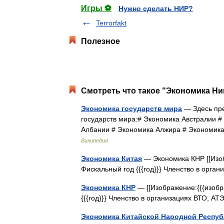
Игры ⚽
Нужно сделать НИР?
Terrorfakt
Полезное
Смотреть что такое "Экономика Ни
Экономика государств мира
— Здесь пре
государств мира:# Экономика Австралии 
Албании # Экономика Алжира # Экономик
Википедия
Экономика Китая
— Экономика КНР [[Изоб
Фискальный год {{{год}}} Членство в орг
Экономика КНР
— [[Изображение:{{{изобр
{{{год}}} Членство в организациях ВТО, 
Экономика Китайской Народной Респу