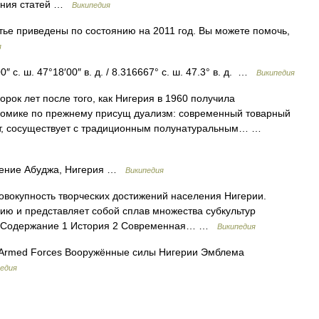
ения статей …
Википедия
тье приведены по состоянию на 2011 год. Вы можете помочь,
я
 с. ш. 47°18′00″ в. д. / 8.316667° с. ш. 47.3° в. д. …
Википедия
рок лет после того, как Нигерия в 1960 получила
ономике по прежнему присущ дуализм: современный товарный
рт, сосуществует с традиционным полунатуральным… …
ение Абуджа, Нигерия …
Википедия
вокупность творческих достижений населения Нигерии.
рию и представляет собой сплав множества субкультур
е. Содержание 1 История 2 Современная… …
Википедия
 Armed Forces Вооружённые силы Нигерии Эмблема
едия