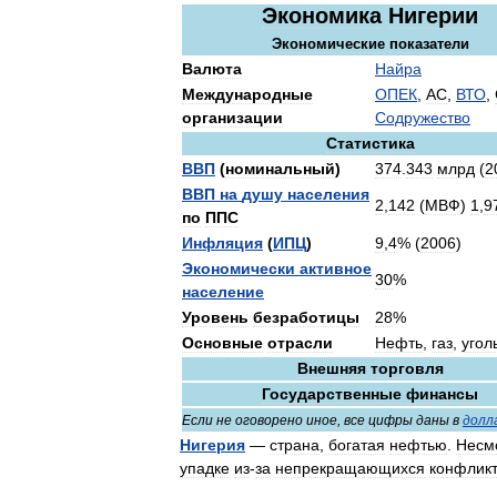
Экономика
Нигерии
Экономические
показатели
Валюта
Найра
Международные
ОПЕК
,
АС
,
ВТО
,
организации
Содружество
Статистика
ВВП
(
номинальный
)
374
.
343
млрд
(
2
ВВП
на
душу
населения
2
,
142
(
МВФ
)
1
,
9
по
ППС
Инфляция
(
ИПЦ
)
9
,
4
% (
2006
)
Экономически
активное
30
%
население
Уровень
безработицы
28
%
Основные
отрасли
Нефть
,
газ
,
угол
Внешняя
торговля
Государственные
финансы
Если
не
оговорено
иное
,
все
цифры
даны
в
долл
Нигерия
—
страна
,
богатая
нефтью
.
Несм
упадке
из
-
за
непрекращающихся
конфлик