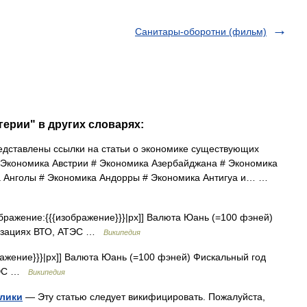
Санитары-оборотни (фильм)
герии" в других словарях:
дставлены ссылки на статьи о экономике существующих
# Экономика Австрии # Экономика Азербайджана # Экономика
а Анголы # Экономика Андорры # Экономика Антигуа и… …
ражение:{{{изображение}}}|px]] Валюта Юань (=100 фэней)
анизациях ВТО, АТЭС …
Википедия
ажение}}}|px]] Валюта Юань (=100 фэней) Фискальный год
АТЭС …
Википедия
блики
— Эту статью следует викифицировать. Пожалуйста,