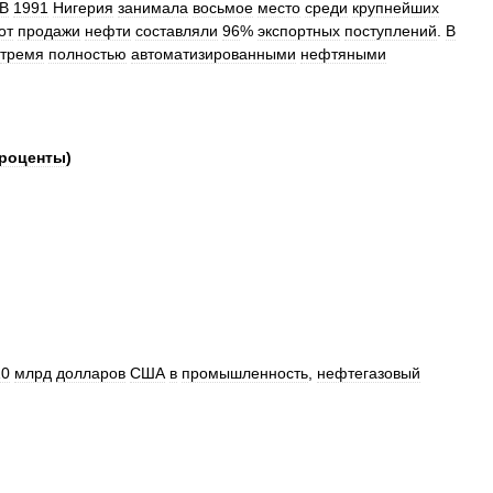
В
1991
Нигерия
занимала
восьмое
место
среди
крупнейших
от
продажи
нефти
составляли
96
%
экспортных
поступлений
.
В
тремя
полностью
автоматизированными
нефтяными
роценты
)
10
млрд
долларов
США
в
промышленность
,
нефтегазовый