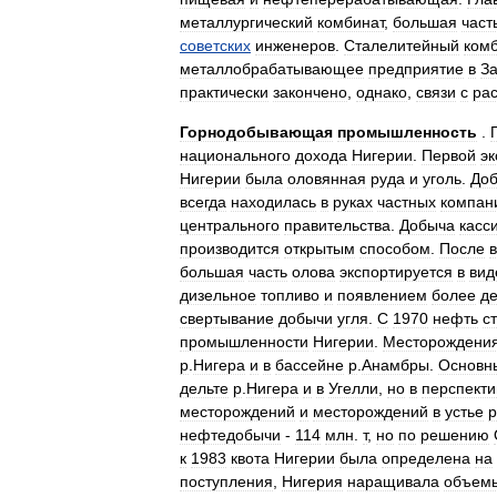
металлургический
комбинат
,
большая
част
советских
инженеров
.
Сталелитейный
ком
металлобрабатывающее
предприятие
в
З
практически
закончено
,
однако
,
связи
с
ра
Горнодобывающая
промышленность
.
национального
дохода
Нигерии
.
Первой
эк
Нигерии
была
оловянная
руда
и
уголь
.
До
всегда
находилась
в
руках
частных
компан
центрального
правительства
.
Добыча
касс
производится
открытым
способом
.
После
большая
часть
олова
экспортируется
в
вид
дизельное
топливо
и
появлением
более
д
свертывание
добычи
угля
.
С
1970
нефть
с
промышленности
Нигерии
.
Месторождени
р
.
Нигера
и
в
бассейне
р
.
Анамбры
.
Основн
дельте
р
.
Нигера
и
в
Угелли
,
но
в
перспекти
месторождений
и
месторождений
в
устье
р
нефтедобычи
-
114
млн
.
т
,
но
по
решению
к
1983
квота
Нигерии
была
определена
на
поступления
,
Нигерия
наращивала
объем