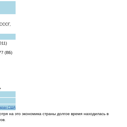
СССГ
,
011
)
77
(
ВБ
)
ь
арах
США
отря
на
это
экономика
страны
долгое
время
находилась
в
тов
.