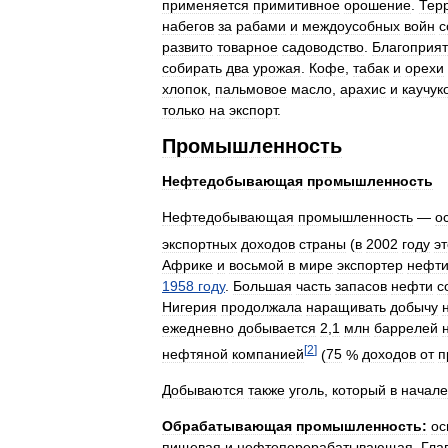
применяется
примитивное
орошение
.
Тер
набегов
за
рабами
и
междоусобных
войн
с
развито
товарное
садоводство
.
Благоприя
собирать
два
урожая
.
Кофе
,
табак
и
орехи
хлопок
,
пальмовое
масло
,
арахис
и
каучук
только
на
экспорт
.
Промышленность
Нефтедобывающая
промышленность
Нефтедобывающая
промышленность
—
о
экспортных
доходов
страны
(
в
2002
году
эт
Африке
и
восьмой
в
мире
экспортер
нефт
1958
году
.
Большая
часть
запасов
нефти
с
Нигерия
продолжала
наращивать
добычу
ежедневно
добывается
2
,
1
млн
баррелей
[
2
]
нефтяной
компанией
(
75
%
доходов
от
п
Добываются
также
уголь
,
который
в
начале
Обрабатывающая
промышленность:
ос
пищевая
и
нефтеперерабатывающая
.
Гла