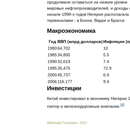
продолжали
оставаться
на
низком
уровне
.
мировых
нефтепроизводителей
,
и
доходы
начале
1990
-
х
годов
Нигерия
располагала
терминалами
-
в
Бонни
,
Варри
и
Брассе
.
Макроэкономика
Год
ВВП
(
млрд
долларов
)
Инфляция
(
п
1980
64
,
702
10
1985
34
,
800
5
.
5
1990
32
,
019
7
.
4
1995
35
,
475
72
.
9
2000
45
,
737
6
.
9
2006
116
,
177
9
.
4
Инвестиции
Китай
инвестировал
в
экономику
Нигерии
[
4
]
сектор
и
железнодорожные
компании
.
Wikimedia
Foundation
.
2010
.