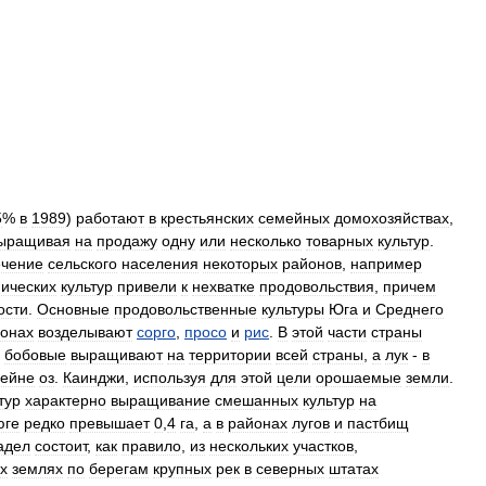
5
%
в
1989
)
работают
в
крестьянских
семейных
домохозяйствах
,
ыращивая
на
продажу
одну
или
несколько
товарных
культур
.
ечение
сельского
населения
некоторых
районов
,
например
нических
культур
привели
к
нехватке
продовольствия
,
причем
ости
.
Основные
продовольственные
культуры
Юга
и
Среднего
онах
возделывают
сорго
,
просо
и
рис
.
В
этой
части
страны
бобовые
выращивают
на
территории
всей
страны
,
а
лук
-
в
сейне
оз
.
Каинджи
,
используя
для
этой
цели
орошаемые
земли
.
тур
характерно
выращивание
смешанных
культур
на
юге
редко
превышает
0
,
4
га
,
а
в
районах
лугов
и
пастбищ
адел
состоит
,
как
правило
,
из
нескольких
участков
,
х
землях
по
берегам
крупных
рек
в
северных
штатах