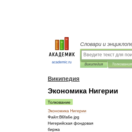
Словари и энциклоп
academic.ru
Википедия
Толкования
Википедия
Экономика Нигерии
Толкование
Экономика
Нигерии
Файл:B6fa6e
.
jpg
Нигерийская
фондовая
биржа