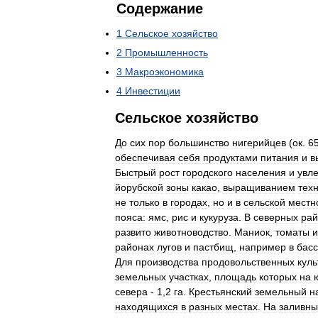
Содержание
1
Сельское
хозяйство
2
Промышленность
3
Макроэкономика
4
Инвестиции
Сельское
хозяйство
До
сих
пор
большинство
нигерийцев
(
ок
.
6
обеспечивая
себя
продуктами
питания
и
в
Быстрый
рост
городского
населения
и
увл
йорубской
зоны
какао
,
выращиванием
тех
не
только
в
городах
,
но
и
в
сельской
местн
пояса:
ямс
,
рис
и
кукуруза
.
В
северных
рай
развито
животноводство
.
Маниок
,
томаты
и
районах
лугов
и
пастбищ
,
например
в
бас
Для
производства
продовольственных
куль
земельных
участках
,
площадь
которых
на
севера
-
1
,
2
га
.
Крестьянский
земельный
н
находящихся
в
разных
местах
.
На
заливны