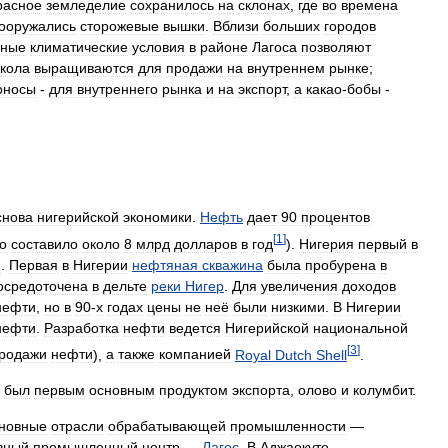
расное
земледелие
сохранилось
на
склонах
,
где
во
времена
ооружались
сторожевые
вышки
.
Вблизи
больших
городов
тные
климатические
условия
в
районе
Лагоса
позволяют
кола
выращиваются
для
продажи
на
внутреннем
рынке
;
оносы
-
для
внутреннего
рынка
и
на
экспорт
,
а
какао
-
бобы
-
снова
нигерийской
экономики
.
Нефть
дает
90
процентов
[
1
]
о
составило
около
8
млрд
долларов
в
год
).
Нигерия
первый
в
и
.
Первая
в
Нигерии
нефтяная
скважина
была
пробурена
в
осредоточена
в
дельте
реки
Нигер
.
Для
увеличения
доходов
нефти
,
но
в
90
-
х
годах
цены
не
неё
были
низкими
.
В
Нигерии
нефти
.
Разработка
нефти
ведется
Нигерийской
национальной
[
3
]
родажи
нефти
),
а
также
компанией
Royal
Dutch
Shell
.
был
первым
основным
продуктом
экспорта
,
олово
и
колумбит
.
новные
отрасли
обрабатывающей
промышленности
—
вный
промышленный
центр
—
Лагос
.
В
Аджаокуте
—