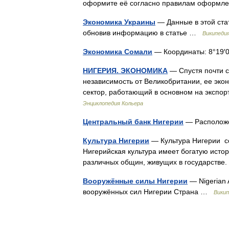
оформите её согласно правилам оформл
Экономика Украины
— Данные в этой ста
обновив информацию в статье …
Википеди
Экономика Сомали
— Координаты: 8°19′00″
НИГЕРИЯ. ЭКОНОМИКА
— Спустя почти со
независимость от Великобритании, ее эк
сектор, работающий в основном на экспо
Энциклопедия Кольера
Центральный банк Нигерии
— Располож
Культура Нигерии
— Культура Нигерии со
Нигерийская культура имеет богатую исто
различных общин, живущих в государств
Вооружённые силы Нигерии
— Nigerian
вооружённых сил Нигерии Страна …
Викип