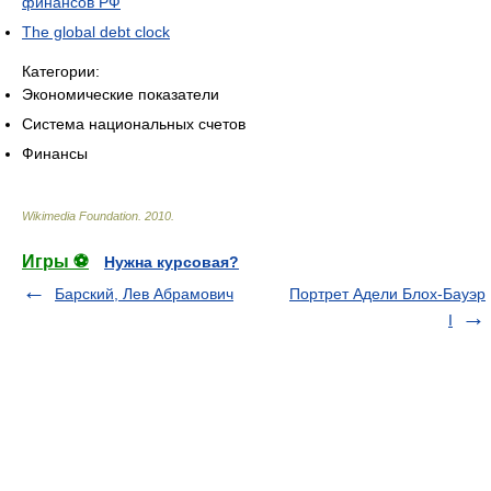
финансов РФ
The global debt clock
Категории:
Экономические показатели
Система национальных счетов
Финансы
Wikimedia Foundation
.
2010
.
Игры ⚽
Нужна курсовая?
Барский, Лев Абрамович
Портрет Адели Блох-Бауэр
I