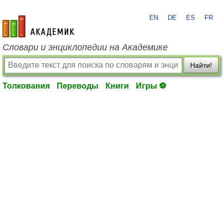
EN
DE
ES
FR
academic.ru
Словари и энциклопедии на Академике
Найти!
Толкования
Переводы
Книги
Игры ⚽