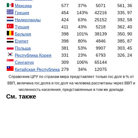
Мексика
577
37%
5071
561, 36
Греция
454
143%
42216
335, 97
Нидерланды
424
63%
25152
392, 58
Турция
411
43%
5218
362, 40
Бельгия
398
101%
38139
350, 90
Египет
398
80%
4846
385, 87
Польша
381
53%
9907
303, 45
Республика Корея
331
23%
6793
326, 24
Сингапур
309
106%
65144
Китайская Республика
279
34%
12075
Справочник ЦРУ по странам мира представляет только гос.долг в % от
ВВП, величина гос.долга и гос.долг на человека рассчитаны через ВВП и
численность населения, представленные в том же докладе.
См. также