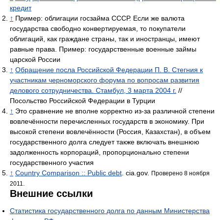
кредит
↑
Пример: облигации госзайма СССР. Если же валюта
государства свободно конвертируемая, то покупатели
облигаций, как граждане страны, так и иностранцы, имеют
равные права. Пример: государственные военные займы
царской России
↑
Обращение посла Российской Федерации П. В. Стегния к
участникам черноморского форума по вопросам развития
делового сотрудничества. Стамбул, 3 марта 2004 г.
//
Посольство Российской Федерации в Турции
↑
Это сравнение не вполне корректно из-за различной степени
вовлечённости перечисленных государств в экономику. При
высокой степени вовлечённости (Россия, Казахстан), в объем
государственного долга следует также включать внешнюю
задолженность корпораций, пропорционально степени
государственного участия
↑
Country Comparison :: Public debt
. cia.gov.
Проверено 8 ноября
2011.
Внешние ссылки
Статистика государственного долга по данным Министерства