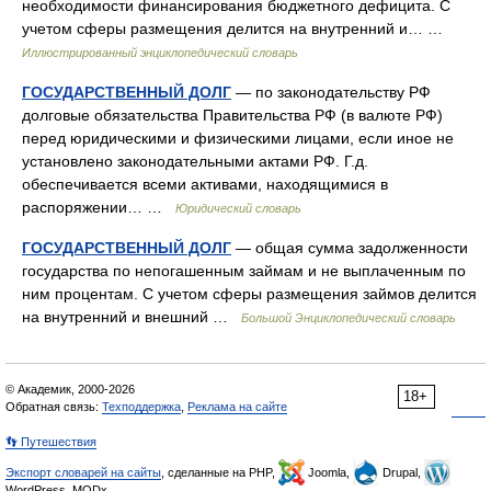
необходимости финансирования бюджетного дефицита. С
учетом сферы размещения делится на внутренний и… …
Иллюстрированный энциклопедический словарь
ГОСУДАРСТВЕННЫЙ ДОЛГ
— по законодательству РФ
долговые обязательства Правительства РФ (в валюте РФ)
перед юридическими и физическими лицами, если иное не
установлено законодательными актами РФ. Г.д.
обеспечивается всеми активами, находящимися в
распоряжении… …
Юридический словарь
ГОСУДАРСТВЕННЫЙ ДОЛГ
— общая сумма задолженности
государства по непогашенным займам и не выплаченным по
ним процентам. С учетом сферы размещения займов делится
на внутренний и внешний …
Большой Энциклопедический словарь
© Академик, 2000-2026
18+
Обратная связь:
Техподдержка
,
Реклама на сайте
👣 Путешествия
Экспорт словарей на сайты
, сделанные на PHP,
Joomla,
Drupal,
WordPress, MODx.