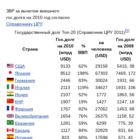
ЗВР за вычетом внешнего
гос.долга на 2010 год согласно
Справочнику ЦРУ
.
[5]
Государственный долг Топ-20 (Справочник ЦРУ 2011)
Гос.долг
Гос.долг
на
на 2010
%
на 2008
Страна
человека
(млрд
ВВП
(млрд
(USD)
USD)
USD)
США
9133
62%
29158
5415, 38
Япония
8512
198%
67303
7469, 172
Германия
2446
83%
30024
1931, 66
Италия
2113
119%
34627
1933, 106
Индия
2107
52%
1772
1863, 56
КНР
1907
19%
1427
1247, 16
Франция
1767
82%
27062
1453, 68
Великобритания
1654
76%
26375
1158, 52
Бразилия
1281
59%
6299
775, 39
Канада
1117
84%
32829
831, 64
Испания
823
60%
17598
571, 41