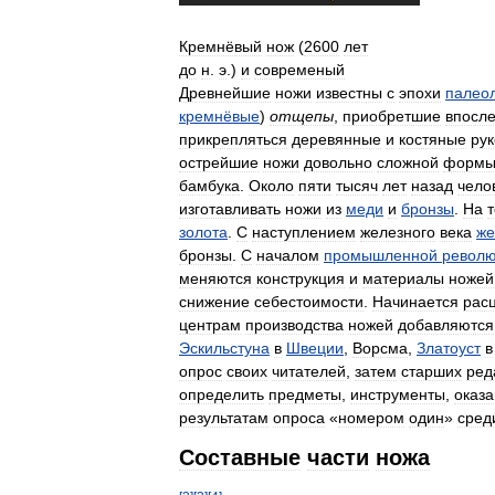
Кремнёвый
нож
(
2600
лет
до
н
.
э
.)
и
современый
Древнейшие
ножи
известны
с
эпохи
палео
кремнёвые
)
отщепы
,
приобретшие
впосле
прикрепляться
деревянные
и
костяные
рук
острейшие
ножи
довольно
сложной
форм
бамбука
.
Около
пяти
тысяч
лет
назад
чело
изготавливать
ножи
из
меди
и
бронзы
.
На
золота
.
С
наступлением
железного
века
же
бронзы
.
С
началом
промышленной
револ
меняются
конструкция
и
материалы
ножей
снижение
себестоимости
.
Начинается
рас
центрам
производства
ножей
добавляются
Эскильстуна
в
Швеции
,
Ворсма
,
Златоуст
в
опрос
своих
читателей
,
затем
старших
ред
определить
предметы
,
инструменты
,
оказ
результатам
опроса
«
номером
один
»
сред
Составные
части
ножа