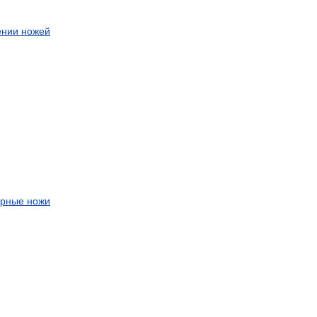
ении
ножей
арные
ножи