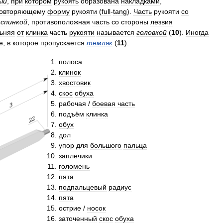
ый
,
при
котором
рукоять
образована
накладками
,
овторяющему
форму
рукояти
(
full
-
tang
).
Часть
рукояти
со
спинкой
,
противоположная
часть
со
стороны
лезвия
ьняя
от
клинка
часть
рукояти
называется
головкой
(
10
).
Иногда
е
,
в
которое
пропускается
темляк
(
11
).
полоса
клинок
хвостовик
скос
обуха
рабочая
/
боевая
часть
подъём
клинка
обух
дол
упор
для
большого
пальца
заплечики
голомень
пята
подпальцевый
радиус
пята
острие
/
носок
заточенный
скос
обуха