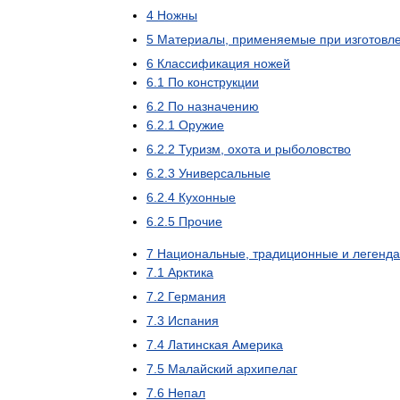
4
Ножны
5
Материалы
,
применяемые
при
изготовл
6
Классификация
ножей
6
.
1
По
конструкции
6
.
2
По
назначению
6
.
2
.
1
Оружие
6
.
2
.
2
Туризм
,
охота
и
рыболовство
6
.
2
.
3
Универсальные
6
.
2
.
4
Кухонные
6
.
2
.
5
Прочие
7
Национальные
,
традиционные
и
легенд
7
.
1
Арктика
7
.
2
Германия
7
.
3
Испания
7
.
4
Латинская
Америка
7
.
5
Малайский
архипелаг
7
.
6
Непал