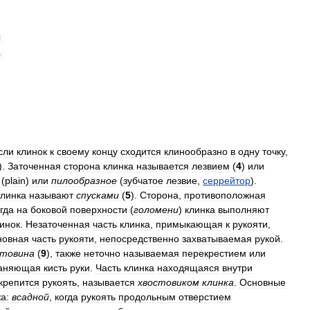
сли
клинок
к
своему
концу
сходится
клинообразно
в
одну
точку
,
).
Заточенная
сторона
клинка
называется
лезвием
(
4
)
или
(
plain
)
или
пилообразное
(
зубчатое
лезвие
,
серрейтор
).
клинка
называют
спусками
(
5
).
Сторона
,
противоположная
гда
на
боковой
поверхности
(
голомени
)
клинка
выполняют
инок
.
Незаточенная
часть
клинка
,
примыкающая
к
рукояти
,
новная
часть
рукояти
,
непосредственно
захватываемая
рукой
.
стовина
(
9
),
также
неточно
называемая
перекрестием
или
аняющая
кисть
руки
.
Часть
клинка
находящаяся
внутри
крепится
рукоять
,
называется
хвостовиком
клинка
.
Основные
а:
всадной
,
когда
рукоять
продольным
отверстием