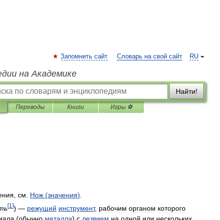
Запомнить сайт
Словарь на свой сайт
RU
едии на Академике
Найти!
Переводы
Книги
Игры ⚽
ения
,
см
.
Нож
(
значения
)
.
[
1
]
ть
) —
режущий
инструмент
,
рабочим
органом
которого
иала
(
обычно
металла
)
с
лезвием
на
одной
или
нескольких