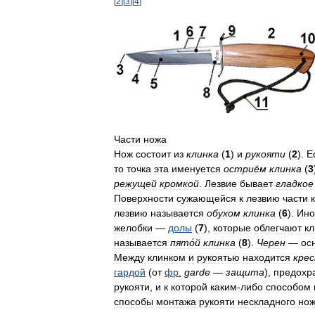
[
2
]
[
3
]
[
4
]
Части
ножа
Нож
состоит
из
клинка
(
1
)
и
рукояти
(
2
).
Е
то
точка
эта
именуется
остриём
клинка
(
3
режущей
кромкой
.
Лезвие
бывает
гладкое
Поверхности
сужающейся
к
лезвию
части
лезвию
называется
обухом
клинка
(
6
).
Ино
желобки
—
долы
(
7
),
которые
облегчают
кл
называется
пято́й
клинка
(
8
).
Черен
—
ос
Между
клинком
и
рукоятью
находится
кре
гардой
(
от
фр
.
garde
—
защита
),
предохр
рукояти
,
и
к
которой
каким
-
либо
способом
способы
монтажа
рукояти
нескладного
нож