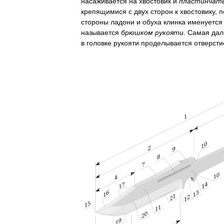
насаживается
на
хвостовик
и
пластинчат
крепящимися
с
двух
сторон
к
хвостовику
,
п
стороны
ладони
и
обуха
клинка
именуется
называется
брюшком
рукояти
.
Самая
дал
в
головке
рукояти
проделывается
отверсти