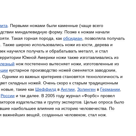
лита
.
Первыми
ножами
были
каменные
(
чаще
всего
дствии
миндалевидную
форму
.
Позже
к
ножам
начали
ояти
.
Такая
горная
порода
,
как
обсидиан
,
позволяла
получать
ы
.
Также
широко
использовались
ножи
из
кости
,
дерева
и
век
научился
получать
и
обрабатывать
металл
,
и
стал
территории
Южной
Америки
ножи
также
изготавливались
из
лезный
нож
постепенно
вытесняет
ножи
,
изготовленные
из
юции
кустарное
производство
ножей
сменяется
заводским
,
.
Одними
из
важных
критериев
становятся
технологичность
и
цвет
складных
ножей
.
Очень
скоро
к
старым
традиционным
новые
,
такие
как
Шеффилд
в
Англии
,
Золинген
в
Германии
,
России
и
так
далее
.
В
2005
году
журнал
«
Форбс
»
провел
акторов
издательства
и
группу
экспертов
.
Целью
опроса
было
авшие
наибольшее
влияние
на
историю
человечества
.
По
и
важнейших
вещей
,
созданных
человеком
,
стал
нож
.