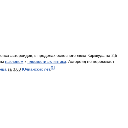
пояса
астероидов
,
в
пределах
основного
люка
Кирквуда
на
2
,
5
ым
наклоном
к
плоскости
эклиптики
.
Астероид
не
пересекает
[
1
]
нца
за
3
,
63
Юлианских
лет
.