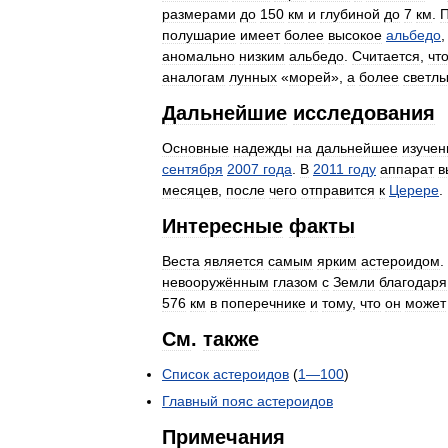
размерами
до
150
км
и
глубиной
до
7
км
.
П
полушарие
имеет
более
высокое
альбедо
аномально
низким
альбедо
.
Считается
,
чт
аналогам
лунных
«
морей
»,
а
более
светл
Дальнейшие
исследования
Основные
надежды
на
дальнейшее
изучен
сентября
2007
года
.
В
2011
году
аппарат
в
месяцев
,
после
чего
отправится
к
Церере
.
Интересные
факты
Веста
является
самым
ярким
астероидом
.
невооружённым
глазом
с
Земли
благодаря
576
км
в
поперечнике
и
тому
,
что
он
может
См
.
также
Список
астероидов
(
1
—
100
)
Главный
пояс
астероидов
Примечания