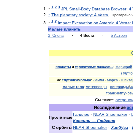
1
2
3
↑
JPL
Small
-
Body
Database
Browser:
4
↑
The
planetary
society:
4
Vesta
.
.
Проверено
1
2
↑
Impact
Excavation
on
Asteroid
4
Vesta:
Малые
планеты
3
Юнона
·
4
Веста
·
5
Астрея
планеты
и
карликовые
планеты
:
Меркурий
Плуто
их
спутники
/
кольца
:
Земли
·
Марса
·
Юпите
малые
тела
:
метеороиды
·
астероиды
/
и
транснептунов
См
.
также:
астроно
Исследование
ас
Галилео
·
NEAR
Shoemaker
·
Пролётные
Кассини
—
Гюйгенс
С
орбиты
NEAR
Shoemaker
·
Хаябуса
·