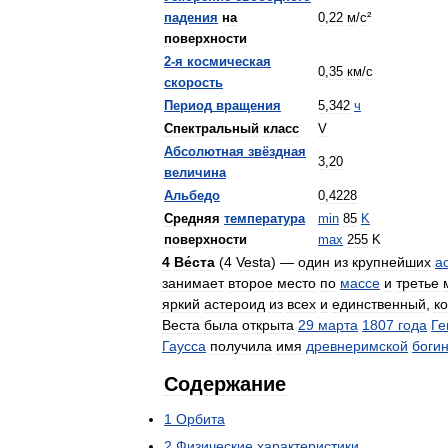
падения
на
0
,
22
м
/
с
²
поверхности
2
-
я
космическая
0
,
35
км
/
с
скорость
Период
вращения
5
,
342
ч
Спектральный
класс
V
Абсолютная
звёздная
3
,
20
величина
Альбедо
0
,
4228
Средняя
температура
min
85
K
поверхности
max
255
K
4
Ве́ста
(
4
Vesta
) —
один
из
крупнейших
а
занимает
второе
место
по
массе
и
третье
яркий
астероид
из
всех
и
единственный
,
к
Веста
была
открыта
29
марта
1807
года
Ге
Гаусса
получила
имя
древнеримской
боги
Содержание
1
Орбита
2
Физические
характеристики