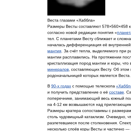
Веста
глазами
«
Хаббла
»
Размеры
Весты
составляют
578
×
560
×
458
согласно
новой
редакции
понятия
«
планет
тел
.
С
планетами
Весту
сближает
и
сложна
началась
дифференциация
её
внутренней
мантия
.
За
счёт
тепла
,
выделяемого
при
р
мантии
расплавились
.
На
протяжении
пос
кристаллизация
пород
мантии
и
коры
,
что
минералов
,
составляющих
Весту
.
Об
этом
родоначальницей
которых
является
Веста
.
В
90
-
х
годах
с
помощью
телескопа
«
Хаббл
и
получить
представление
о
её
составе
.
С
поперечнике
,
занимающий
весь
южный
по
на
4
-
12
км
возвышаются
над
прилегающи
Размеры
кратера
сопоставимы
с
размера
столь
чудовищный
катаклизм
.
Очевидно
,
ч
разлетевшиеся
после
столкновения
.
Спект
несколько
слоёв
коры
Весты
и
частично
—