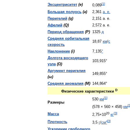
[
1
]
Эксцентриситет
(
e
)
0
,
089
Большая
полуось
(
a
)
2
,
361
а
.
е
.
Перигелий
(
q
)
2
,
151
а
.
е
.
Афелий
(
Q
)
2
,
572
а
.
е
.
Период
обращения
(
P
)
1325
д
Средняя
орбитальная
18
,
87
км
/
с
скорость
Наклонение
(
i
)
7
,
135
°
Долгота
восходящего
103
,
915
°
узла
(
Ω
)
Аргумент
перигелия
149
,
855
°
(
ω
)
Средняя
аномалия
(
M
)
144
,
864
°
D
Физические
характеристики
[
1
]
530
км
Размеры
[
(
578
×
560
×
458
)
км
20
[
3
]
Масса
2
,
75
×
10
кг
[
3
]
Плотность
3
,
5
г
/
см
³
Ускорение
свободного