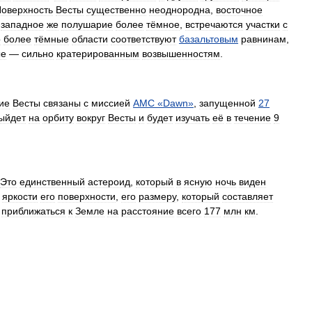
оверхность
Весты
существенно
неоднородна
,
восточное
,
западное
же
полушарие
более
тёмное
,
встречаются
участки
с
о
более
тёмные
области
соответствуют
базальтовым
равнинам
,
ые
—
сильно
кратерированным
возвышенностям
.
ие
Весты
связаны
с
миссией
АМС
«
Dawn
»
,
запущенной
27
ыйдет
на
орбиту
вокруг
Весты
и
будет
изучать
её
в
течение
9
Это
единственный
астероид
,
который
в
ясную
ночь
виден
яркости
его
поверхности
,
его
размеру
,
который
составляет
приближаться
к
Земле
на
расстояние
всего
177
млн
км
.