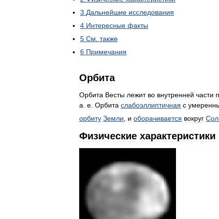
3
Дальнейшие
исследования
4
Интересные
факты
5
См
.
также
6
Примечания
Орбита
Орбита
Весты
лежит
во
внутренней
части
а
.
е
.
Орбита
слабоэллиптичная
с
умеренн
орбиту
Земли
,
и
оборачивается
вокруг
Сол
Физические
характеристики