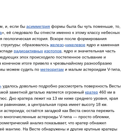
км
,
и
,
если
бы
асимметрия
формы
была
бы
чуть
поменьше
,
то
,
а
»,
её
следовало
бы
отнести
именно
к
этому
классу
небесных
я
геологическая
история
.
Вскоре
после
формирования
структуры:
образовалось
железо
-
никелевое
ядро
и
каменная
аспаде
радиоактивных
изотопов
,
ядро
и
значительная
часть
ледующих
эпох
происходило
постепенное
остывание
и
в
конечном
итоге
привело
к
чрезвычайному
разнообразию
мы
можем
судить
по
метеоритам
и
малым
астероидам
V
-
типа
,
»
удалось
довольно
подробно
рассмотреть
поверхность
Весты
амой
заметной
деталью
является
огромный
кратер
460
км
в
люс
.
Дно
кратера
лежит
на
13
км
ниже
среднего
уровня
,
края
ми
равнинами
,
а
центральная
горка
имеет
высоту
18
км
.
ми
астероида
;
остаётся
загадкой
как
Веста
смогла
пережить
то
многочисленные
астероиды
V
-
типа
—
просто
обломки
,
рометрический
анализ
показывает
,
что
кратер
обнажил
её
мантию
.
На
Весте
обнаружены
и
другие
крупные
кратеры