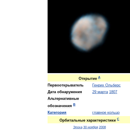
A
Открытие
Первооткрыватель
Генрих
Ольберс
Дата
обнаружения
29
марта
1807
Альтернативные
B
обозначения
Категория
главное
кольцо
C
Орбитальные
характеристики
Эпоха
30
ноября
2008