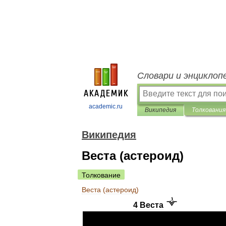
Словари и энциклоп
academic.ru
Википедия
Толкования
Википедия
Веста (астероид)
Толкование
Веста
(
астероид
)
4
Веста