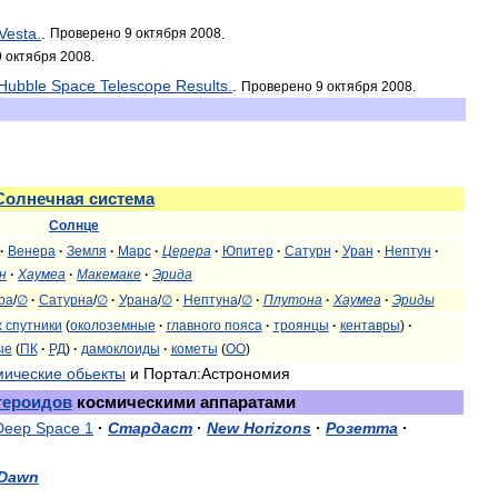
Vesta
.
.
Проверено
9
октября
2008
.
9
октября
2008
.
Hubble
Space
Telescope
Results
.
.
Проверено
9
октября
2008
.
Солнечная
система
Солнце
·
Венера
·
Земля
·
Марс
·
Церера
·
Юпитер
·
Сатурн
·
Уран
·
Нептун
·
н
·
Хаумеа
·
Макемаке
·
Эрида
ра
/
∅
·
Сатурна
/
∅
·
Урана
/
∅
·
Нептуна
/
∅
·
Плутона
·
Хаумеа
·
Эриды
х
спутники
(
околоземные
·
главного
пояса
·
троянцы
·
кентавры
)
·
ые
(
ПК
·
РД
)
·
дамоклоиды
·
кометы
(
ОО
)
мические
обьекты
и
Портал:Астрономия
тероидов
космическими
аппаратами
Deep
Space
1
·
Стардаст
·
New
Horizons
·
Розетта
·
Dawn