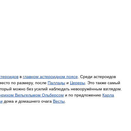
стероидов
в
главном
астероидном
поясе
.
Среди
астероидов
место
по
размеру
,
после
Паллады
и
Цереры
.
Это
также
самый
оторый
можно
без
усилий
наблюдать
невооружённым
взглядом
.
нрихом
Вильгельмом
Ольберсом
и
по
предложению
Карла
ни
дома
и
домашнего
очага
Весты
.