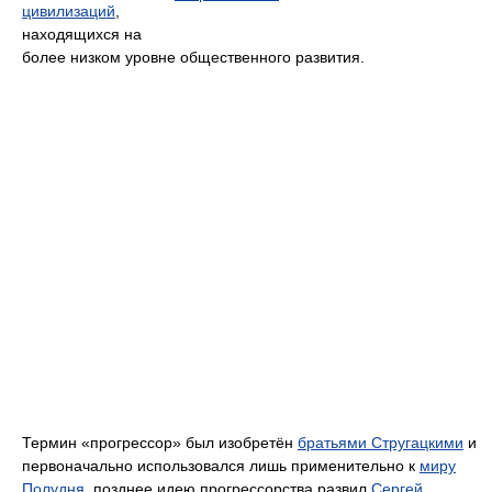
цивилизаций
,
находящихся на
более низком уровне общественного развития.
Термин «прогрессор» был изобретён
братьями Стругацкими
и
первоначально использовался лишь применительно к
миру
Полудня
, позднее идею прогрессорства развил
Сергей