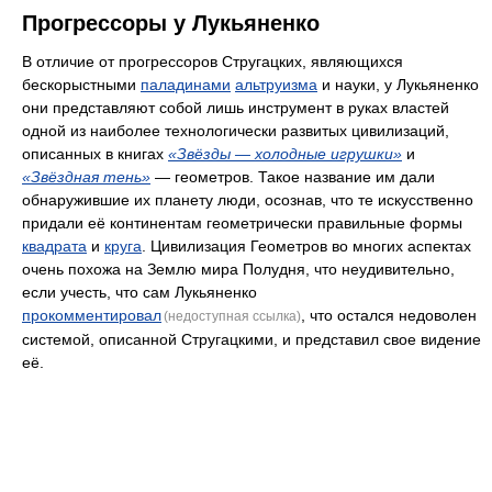
Прогрессоры у Лукьяненко
В отличие от прогрессоров Стругацких, являющихся
бескорыстными
паладинами
альтруизма
и науки, у Лукьяненко
они представляют собой лишь инструмент в руках властей
одной из наиболее технологически развитых цивилизаций,
описанных в книгах
«Звёзды — холодные игрушки»
и
«Звёздная тень»
— геометров. Такое название им дали
обнаружившие их планету люди, осознав, что те искусственно
придали её континентам геометрически правильные формы
квадрата
и
круга
. Цивилизация Геометров во многих аспектах
очень похожа на Землю мира Полудня, что неудивительно,
если учесть, что сам Лукьяненко
прокомментировал
, что остался недоволен
(недоступная ссылка)
системой, описанной Стругацкими, и представил свое видение
её.