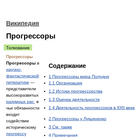
Википедия
Прогрессоры
Толкование
Прогрессоры
Прогрессоры
в
Содержание
научно-
фантастической
1
Прогрессоры мира Полудня
литературе
—
1.1
Организация
представители
1.2
Истоки прогрессорства
высокоразвитых
1.3
Оценка деятельности
разумных рас
, в
1.4
Деятельность прогрессоров в XXII веке
чьи обязанности
входит
2
Прогрессоры у Лукьяненко
содействие
3
См. также
историческому
прогрессу
4
Примечания