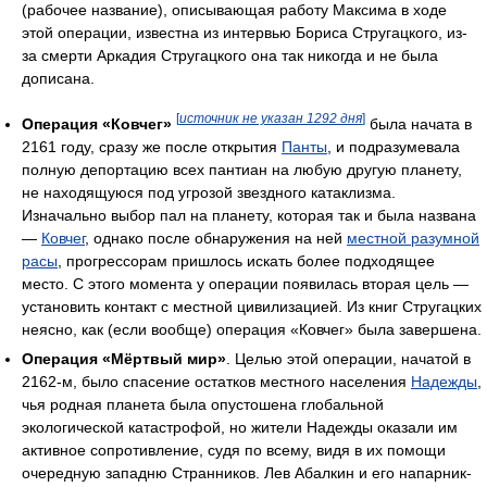
(рабочее название), описывающая работу Максима в ходе
этой операции, известна из интервью Бориса Стругацкого, из-
за смерти Аркадия Стругацкого она так никогда и не была
дописана.
[
источник не указан 1292 дня
]
Операция «Ковчег»
была начата в
2161 году, сразу же после открытия
Панты
, и подразумевала
полную депортацию всех пантиан на любую другую планету,
не находящуюся под угрозой звездного катаклизма.
Изначально выбор пал на планету, которая так и была названа
—
Ковчег
, однако после обнаружения на ней
местной разумной
расы
, прогрессорам пришлось искать более подходящее
место. С этого момента у операции появилась вторая цель —
установить контакт с местной цивилизацией. Из книг Стругацких
неясно, как (если вообще) операция «Ковчег» была завершена.
Операция «Мёртвый мир»
. Целью этой операции, начатой в
2162-м, было спасение остатков местного населения
Надежды
,
чья родная планета была опустошена глобальной
экологической катастрофой, но жители Надежды оказали им
активное сопротивление, судя по всему, видя в их помощи
очередную западню Странников. Лев Абалкин и его напарник-