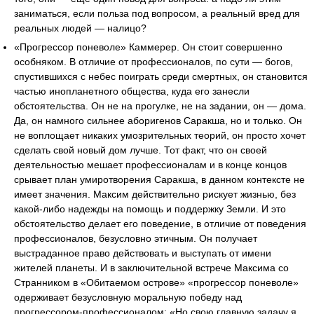
заниматься, если польза под вопросом, а реальный вред для
реальных людей — налицо?
«Прогрессор поневоле» Каммерер. Он стоит совершенно
особняком. В отличие от профессионалов, по сути — богов,
спустившихся с небес поиграть среди смертных, он становится
частью инопланетного общества, куда его занесли
обстоятельства. Он не на прогулке, не на задании, он — дома.
Да, он намного сильнее аборигенов Саракша, но и только. Он
не воплощает никаких умозрительных теорий, он просто хочет
сделать свой новый дом лучше. Тот факт, что он своей
деятельностью мешает профессионалам и в конце концов
срывает план умиротворения Саракша, в данном контексте не
имеет значения. Максим действительно рискует жизнью, без
какой-либо надежды на помощь и поддержку Земли. И это
обстоятельство делает его поведение, в отличие от поведения
профессионалов, безусловно этичным. Он получает
выстраданное право действовать и выступать от имени
жителей планеты. И в заключительной встрече Максима со
Странником в «Обитаемом острове» «прогрессор поневоле»
одерживает безусловную моральную победу над
прогрессором-профессионалом: «Но свою главную задачу я