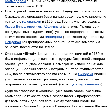
Каммерером
в 2157-м. «Кризис Каммерера» был вторым
серьёзным фиаско ИЭИ.
Операция «Голован в космосе»
. Под-проект операции на
Саракше, эта операция была начата сразу после установления
контакта с
голованами
в 2160 году. Группа ученых, ведомая
Львом Вячеславовичем Абалкиным
(знатоком Голованов и
«подкидышем» в одном лице), успешно передала ряд важных
космических технологий
киноидной
расе, используя небо над
Пандорой
как тренировочный полигон, а также помогла им
основать посольство на Земле.
Операция «Штаб»
. Целью этой операции, начатой в 2169-м,
была инфильтрация в силовые структуры Островной империи
агента Гурона (Лев Абалкин). Несмотря на успешное начало
операции, Абалкин вскоре «застрял» в штабе группы флотов
«Ц», после психического спазма (по мнению
Сикорски
Абалкин
убил земного связного Тристана, но это не доказано), был
отправлен на Землю, где и погиб (см. «
Жук в муравейнике
»).
Судя по оговоркам в «Волнах», уже после гибели Абалкина
Каммерер на какое-то время возвращался к прогрессорской
деятельности и добился того, к чему готовили Абалкина —
побывал в Столице Островной Империи. Книга «Белый Ферзь»