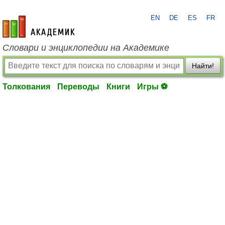
EN
DE
ES
FR
academic.ru
Словари и энциклопедии на Академике
Найти!
Толкования
Переводы
Книги
Игры ⚽