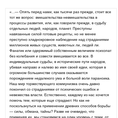
«...— Опять перед нами, как тысячи раз прежде, стоит все
тот же вопрос: вмешательства-невмешательства в
процессы развития, или, как говорили прежде, в судьбу
отдельных людей, народов, планет. Преступны
навязанные силой готовые рецепты, но не менее
преступно хладнокровное наблюдение над страданиями
миллионов живых существ, животных ли, людей ли.
Фанатик или одержимый собственным величием психопат
без колебания и совести вмешивается во все. В
индивидуальные судьбы, в исторические пути народов,
убивая направо и налево во имя своей идеи, которая в
огромном большинстве случаев оказывается
порождением недалекого ума и больной воли параноика.
Наш мир торжествующего коммунизма очень давно
покончил со страданиями от психических ошибок и
невежества власти. Естественно, каждому из нас хочется
помочь тем, которые еще страдают. Но как не
поскользнуться на применении древних способов борьбы
— силы, обмана, тайны? Разве не очевидно, что
применяя их, мы становимся на один уровень с теми, от