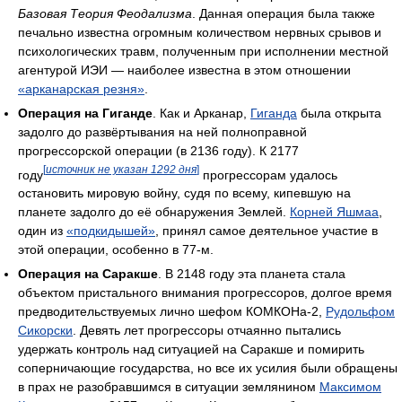
Базовая Теория Феодализма
. Данная операция была также
печально известна огромным количеством нервных срывов и
психологических травм, полученным при исполнении местной
агентурой ИЭИ — наиболее известна в этом отношении
«арканарская резня»
.
Операция на Гиганде
. Как и Арканар,
Гиганда
была открыта
задолго до развёртывания на ней полноправной
прогрессорской операции (в 2136 году). К 2177
[
источник не указан 1292 дня
]
году
прогрессорам удалось
остановить мировую войну, судя по всему, кипевшую на
планете задолго до её обнаружения Землей.
Корней Яшмаа
,
один из
«подкидышей»
, принял самое деятельное участие в
этой операции, особенно в 77-м.
Операция на Саракше
. В 2148 году эта планета стала
объектом пристального внимания прогрессоров, долгое время
предводительствуемых лично шефом КОМКОНа-2,
Рудольфом
Сикорски
. Девять лет прогрессоры отчаянно пытались
удержать контроль над ситуацией на Саракше и помирить
соперничающие государства, но все их усилия были обращены
в прах не разобравшимся в ситуации землянином
Максимом