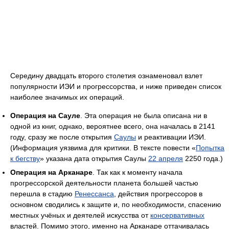
Середину двадцать второго столетия ознаменовал взлет
популярности ИЭИ и прогрессорства, и ниже приведен список
наиболее значимых их операций.
Операция на Сауле
. Эта операция не была описана ни в
одной из книг, однако, вероятнее всего, она началась в 2141
году, сразу же после открытия
Саулы
и реактивации ИЭИ.
(Информация уязвима для критики. В тексте повести «
Попытка
к бегству
» указана дата открытия Саулы
22 апреля
2250 года.)
Операция на Арканаре
. Так как к моменту начала
прогрессорской деятельности планета большей частью
перешла в стадию
Ренессанса
, действия прогрессоров в
основном сводились к защите и, по необходимости, спасению
местных учёных и деятелей искусства от
консервативных
властей. Помимо этого, именно на Арканаре оттачивалась