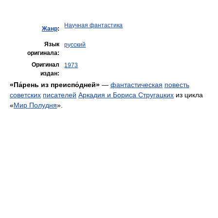
Научная фантастика
Жанр
:
Язык
русский
оригинала:
Оригинал
1973
издан:
«Па́рень из преиспо́дней»
—
фантастическая
повесть
советских
писателей
Аркадия и Бориса Стругацких
из цикла
«
Мир Полудня
».