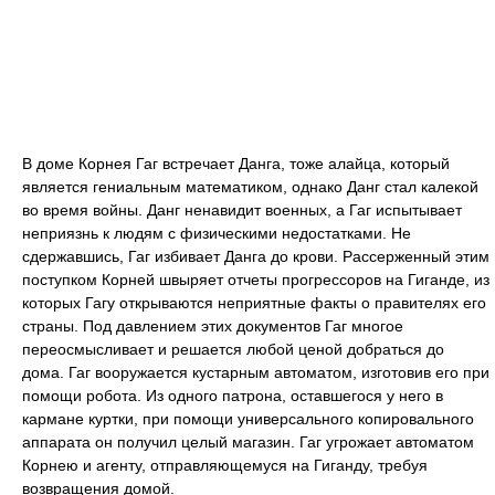
В доме Корнея Гаг встречает Данга, тоже алайца, который
является гениальным математиком, однако Данг стал калекой
во время войны. Данг ненавидит военных, а Гаг испытывает
неприязнь к людям с физическими недостатками. Не
сдержавшись, Гаг избивает Данга до крови. Рассерженный этим
поступком Корней швыряет отчеты прогрессоров на Гиганде, из
которых Гагу открываются неприятные факты о правителях его
страны. Под давлением этих документов Гаг многое
переосмысливает и решается любой ценой добраться до
дома. Гаг вооружается кустарным автоматом, изготовив его при
помощи робота. Из одного патрона, оставшегося у него в
кармане куртки, при помощи универсального копировального
аппарата он получил целый магазин. Гаг угрожает автоматом
Корнею и агенту, отправляющемуся на Гиганду, требуя
возвращения домой.