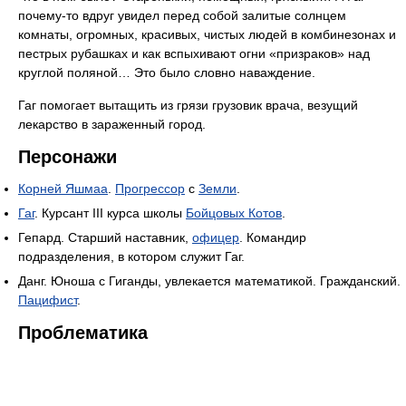
почему-то вдруг увидел перед собой залитые солнцем
комнаты, огромных, красивых, чистых людей в комбинезонах и
пестрых рубашках и как вспыхивают огни «призраков» над
круглой поляной… Это было словно наваждение.
Гаг помогает вытащить из грязи грузовик врача, везущий
лекарство в зараженный город.
Персонажи
Корней Яшмаа
.
Прогрессор
с
Земли
.
Гаг
. Курсант III курса школы
Бойцовых Котов
.
Гепард. Старший наставник,
офицер
. Командир
подразделения, в котором служит Гаг.
Данг. Юноша с Гиганды, увлекается математикой. Гражданский.
Пацифист
.
Проблематика