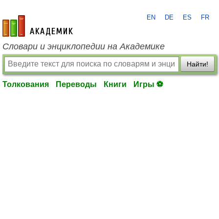
EN
DE
ES
FR
academic.ru
Словари и энциклопедии на Академике
Найти!
Толкования
Переводы
Книги
Игры ⚽