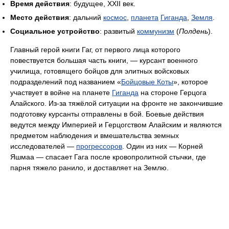
Время действия
: будущее, XXII век.
Место действия
: дальний
космос
,
планета
Гиганда
,
Земля
.
Социальное устройство
: развитый
коммунизм
(
Полдень
).
Главный герой книги Гаг, от первого лица которого
повествуется большая часть книги, — курсант военного
училища, готовящего бойцов для элитных войсковых
подразделений под названием «
Бойцовые Коты
», которое
участвует в войне на планете
Гиганда
на стороне Герцога
Алайского. Из-за тяжёлой ситуации на фронте не закончившие
подготовку курсанты отправлены в бой. Боевые действия
ведутся между Империей и Герцогством Алайским и являются
предметом наблюдения и вмешательства земных
исследователей —
прогрессоров
. Один из них — Корней
Яшмаа — спасает Гага после кровопролитной стычки, где
парня тяжело ранило, и доставляет на Землю.