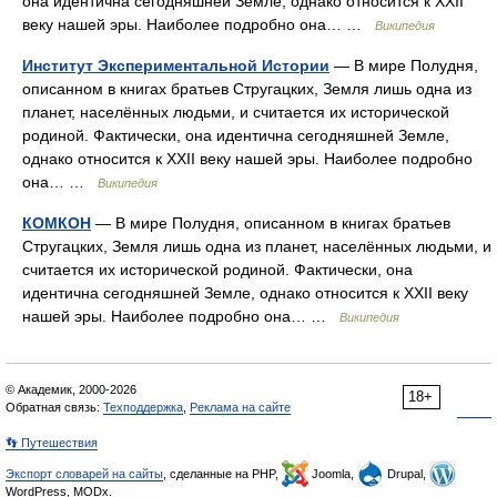
она идентична сегодняшней Земле, однако относится к XXII
веку нашей эры. Наиболее подробно она… …
Википедия
Институт Экспериментальной Истории
— В мире Полудня,
описанном в книгах братьев Стругацких, Земля лишь одна из
планет, населённых людьми, и считается их исторической
родиной. Фактически, она идентична сегодняшней Земле,
однако относится к XXII веку нашей эры. Наиболее подробно
она… …
Википедия
КОМКОН
— В мире Полудня, описанном в книгах братьев
Стругацких, Земля лишь одна из планет, населённых людьми, и
считается их исторической родиной. Фактически, она
идентична сегодняшней Земле, однако относится к XXII веку
нашей эры. Наиболее подробно она… …
Википедия
© Академик, 2000-2026
18+
Обратная связь:
Техподдержка
,
Реклама на сайте
👣 Путешествия
Экспорт словарей на сайты
, сделанные на PHP,
Joomla,
Drupal,
WordPress, MODx.