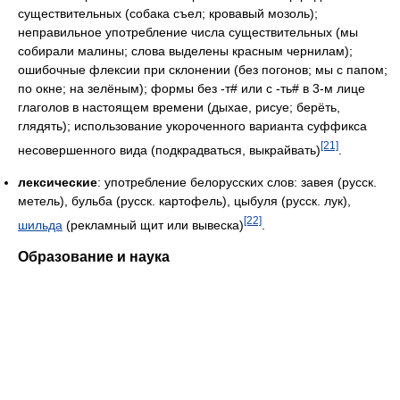
существительных (собака съел; кровавый мозоль);
неправильное употребление числа существительных (мы
собирали малины; слова выделены красным чернилам);
ошибочные флексии при склонении (без погонов; мы с папом;
по окне; на зелёным); формы без -т# или с -ть# в 3-м лице
глаголов в настоящем времени (дыхае, рисуе; берёть,
глядять); использование укороченного варианта суффикса
[21]
несовершенного вида (подкрадваться, выкрайвать)
.
лексические
: употребление белорусских слов: завея (русск.
метель), бульба (русск. картофель), цыбуля (русск. лук),
[22]
шильда
(рекламный щит или вывеска)
.
Образование и наука