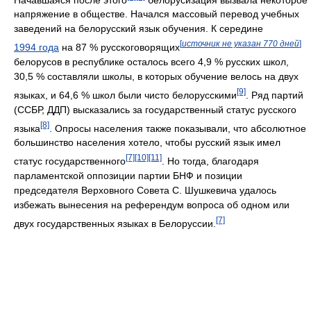
напряжение в обществе. Начался массовый перевод учебных
заведений на белорусский язык обучения. К середине
[
источник не указан 770 дней
]
1994 года
на 87 % русскоговорящих
белорусов в республике осталось всего 4,9 % русских школ,
30,5 % составляли школы, в которых обучение велось на двух
[9]
языках, и 64,6 % школ были чисто белорусскими
. Ряд партий
(ССБР, ДДП) высказались за государственный статус русского
[8]
языка
. Опросы населения также показывали, что абсолютное
большинство населения хотело, чтобы русский язык имел
[7]
[10]
[11]
статус государственного
. Но тогда, благодаря
парламентской оппозиции партии БНФ и позиции
председателя Верховного Совета С. Шушкевича удалось
избежать вынесения на референдум вопроса об одном или
[7]
двух государственных языках в Белоруссии.