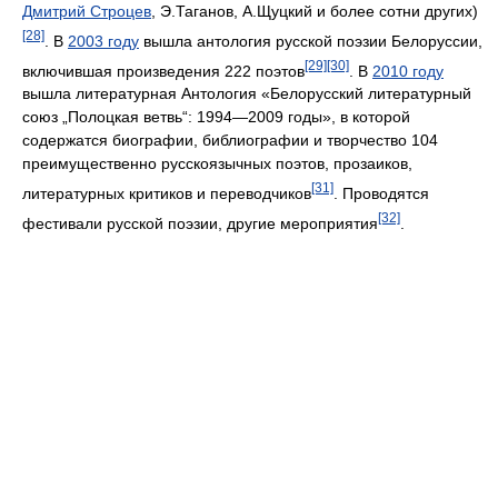
Дмитрий Строцев
, Э.Таганов, А.Щуцкий и более сотни других)
[28]
. В
2003 году
вышла антология русской поэзии Белоруссии,
[29]
[30]
включившая произведения 222 поэтов
. В
2010 году
вышла литературная Антология «Белорусский литературный
союз „Полоцкая ветвь“: 1994—2009 годы», в которой
содержатся биографии, библиографии и творчество 104
преимущественно русскоязычных поэтов, прозаиков,
[31]
литературных критиков и переводчиков
. Проводятся
[32]
фестивали русской поэзии, другие мероприятия
.