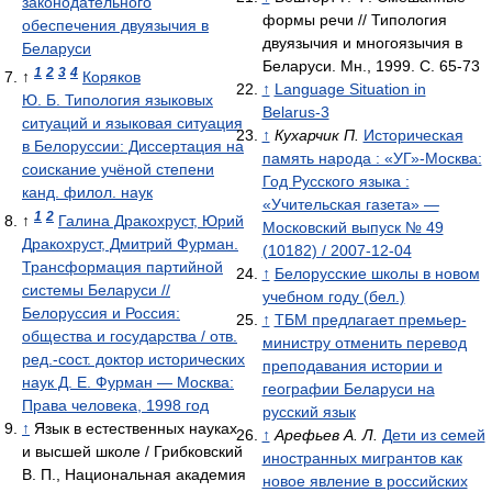
законодательного
формы речи // Типология
обеспечения двуязычия в
двуязычия и многоязычия в
Беларуси
Беларуси. Мн., 1999. С. 65-73
1
2
3
4
↑
Коряков
↑
Language Situation in
Ю. Б. Типология языковых
Belarus-3
ситуаций и языковая ситуация
↑
Кухарчик П.
Историческая
в Белоруссии: Диссертация на
память народа : «УГ»-Москва:
соискание учёной степени
Год Русского языка :
канд. филол. наук
«Учительская газета» —
1
2
↑
Галина Дракохруст, Юрий
Московский выпуск № 49
Дракохруст, Дмитрий Фурман.
(10182) / 2007-12-04
Трансформация партийной
↑
Белорусские школы в новом
системы Беларуси //
учебном году (бел.)
Белоруссия и Россия:
↑
ТБМ предлагает премьер-
общества и государства / отв.
министру отменить перевод
ред.-сост. доктор исторических
преподавания истории и
наук Д. Е. Фурман — Москва:
географии Беларуси на
Права человека, 1998 год
русский язык
↑
Язык в естественных науках
↑
Арефьев А. Л.
Дети из семей
и высшей школе / Грибковский
иностранных мигрантов как
В. П., Национальная академия
новое явление в российских