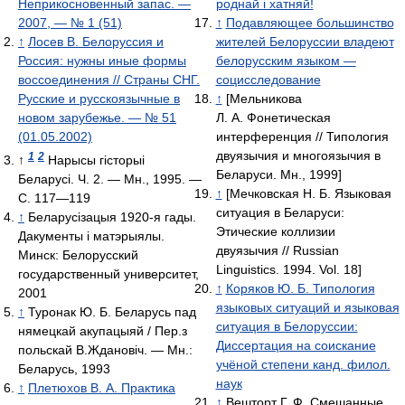
Неприкосновенный запас. —
роднай і хатняй!
2007, — № 1 (51)
↑
Подавляющее большинство
↑
Лосев В. Белоруссия и
жителей Белоруссии владеют
Россия: нужны иные формы
белорусским языком —
воссоединения // Страны СНГ.
социсследование
Русские и русскоязычные в
↑
[Мельникова
новом зарубежье. — № 51
Л. А. Фонетическая
(01.05.2002)
интерференция // Типология
двуязычия и многоязычия в
1
2
↑
Нарысы гісторыі
Беларуси. Мн., 1999]
Беларусі. Ч. 2. — Мн., 1995. —
↑
[Мечковская Н. Б. Языковая
С. 117—119
ситуация в Беларуси:
↑
Беларусізацыя 1920-я гады.
Этические коллизии
Дакументы і матэрыялы.
двуязычия // Russian
Минск: Белорусский
Linguistics. 1994. Vol. 18]
государственный университет,
↑
Коряков Ю. Б. Типология
2001
языковых ситуаций и языковая
↑
Туронак Ю. Б. Беларусь пад
ситуация в Белоруссии:
нямецкай акупацыяй / Пер.з
Диссертация на соискание
польскай В.Ждановіч. — Мн.:
учёной степени канд. филол.
Беларусь, 1993
наук
↑
Плетюхов В. А. Практика
↑
Вешторт Г. Ф. Смешанные