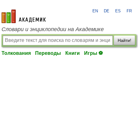
EN
DE
ES
FR
academic.ru
Словари и энциклопедии на Академике
Найти!
Толкования
Переводы
Книги
Игры ⚽