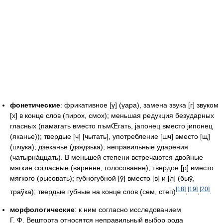
фонетические
: фрикативное [γ] (γара), замена звука [г] звуком
[х] в конце слов (пирох, смох); меньшая редукция безударных
гласных (памагать вместо пъмŒгать, јапонец вместо јипонец
(яканье)); твердые [ч] [чытать], употребление [шч] вместо [щ]
(шчука); дзеканье (дзядзька); неправильные ударения
(чатырнáццать). В меньшей степени встречаются двойные
мягкие согласные (варенне, голосованне); твердое [р] вместо
мягкого (рысовать); губногубной [ў] вместо [в] и [л] (быў,
[18]
[19]
[20]
траўка); твердые губные на конце слов (сем, степ)
,
,
.
морфологические
: к ним согласно исследованием
Г. Ф. Вешторта относятся неправильный выбор рода