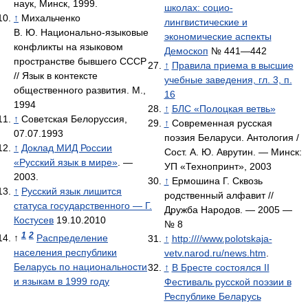
наук, Минск, 1999.
школах: социо-
↑
Михальченко
лингвистические и
В. Ю. Национально-языковые
экономические аспекты
конфликты на языковом
Демоскоп
№ 441—442
пространстве бывшего СССР
↑
Правила приема в высшие
// Язык в контексте
учебные заведения, гл. 3, п.
общественного развития. М.,
16
1994
↑
БЛС «Полоцкая ветвь»
↑
Советская Белоруссия,
↑
Современная русская
07.07.1993
поэзия Беларуси. Антология /
↑
Доклад МИД России
Сост. А. Ю. Аврутин. — Минск:
«Русский язык в мире»
. —
УП «Технопринт», 2003
2003.
↑
Ермошина Г. Сквозь
↑
Русский язык лишится
родственный алфавит //
статуса государственного — Г.
Дружба Народов. — 2005 —
Костусев
19.10.2010
№ 8
1
2
↑
Распределение
↑
http:////www.polotskaja-
населения республики
vetv.narod.ru/news.htm
.
Беларусь по национальности
↑
В Бресте состоялся II
и языкам в 1999 году
Фестиваль русской поэзии в
Республике Беларусь