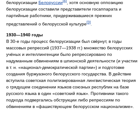
[4]
белорусизации
Белоруссии
, хотя основную оппозицию
белорусизации составили представители госаппарата и
партийные работники, придерживавшиеся прежних
[3]
представлений о белорусской культуре
.
1930—1940 годы
В 30-е годы процесс белорусизации был свёрнут, в годы
массовых репрессий (1937—1938 гг.) множество белорусских
учёных и интеллингенции было репрессировано по
надуманным обвинениям в шпионской деятельности (и участии
в т. н. «национал-демократической партии») и подготовке
создания буржуазного белорусского государства. В действие
вступила советская политизированная лингвистическая теория
о грядущем соединении языков союзных республик на базе
русского языка в один «советский язык». Противники такого
подхода подвергались обструкции либо репрессиям по
обвинениям в «фашиствующем белорусском национализме».