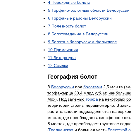
4
Переходные
болота
5
Торфяно
-
болотные
области
Белоруссии
6
Торфяные
районы
Белоруссии
7
Полезность
болот
8
Болотоведение
в
Белоруссии
9
Болота
в
белорусском
фольклоре
10
Примечания
11
Литература
12
Ссылки
География
болот
В
Белоруссии
под
болотами
2
,
5
млн
га
(
вм
торфа
-
сырца
30
,
4
млрд
куб
.
м
;
наибольша
Мох
).
Под
залежью
торфа
на
некоторых
бо
территории
страны
неравномерно
.
В
зави
растительности
подразделяются
на
верхо
местах
,
где
преобладает
атмосферное
пит
В
местах
,
где
преобладает
грунтовое
водн
(
Гродненская
и
большая
часть
Брестской
о