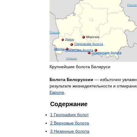
Россия
Польша
Морочно
Дикое
Споровские
болота
Званец
Припятские
болота
Ольманские
болота
Украина
Крупнейшие
болота
Беларуси
Болота
Белоруссии
—
избыточно
увлаж
результате
жизнедеятельности
и
отмирани
Европе
.
Содержание
1
География
болот
2
Верховые
болота
3
Низинные
болота