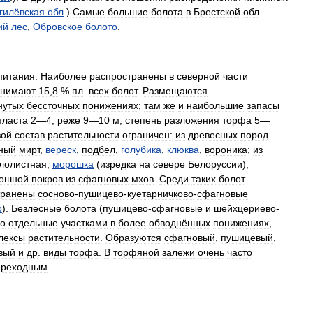
гилёвская
обл
.)
Самые
большие
болота
в
Брестской
обл
. —
ий
лес
,
Обровское
болото
.
питания
.
Наиболее
распространены
в
северной
части
анимают
15
,
8
%
пл
.
всех
болот
.
Размещаются
нутых
бессточных
понижениях
;
там
же
и
наибольшие
запасы
пласта
2
—
4
,
реже
9
—
10
м
,
степень
разложения
торфа
5
—
вой
состав
растительности
ограничен:
из
древесных
пород
—
ный
мирт
,
вереск
,
подбел
,
голубика
,
клюква
,
вороника
;
из
глолистная
,
морошка
(
изредка
на
севере
Белоруссии
),
ошной
покров
из
сфагновых
мхов
.
Среди
таких
болот
транены
сосново
-
пушицево
-
куетарничково
-
сфагновые
о
).
Безлесные
болота
(
пушицево
-
сфагновые
и
шейхцериево
-
ко
отдельные
участками
в
более
обводнённых
понижениях
,
лексы
растительности
.
Образуются
сфагновый
,
пушицевый
,
вый
и
др
.
виды
торфа
.
В
торфяной
залежи
очень
часто
ереходным
.