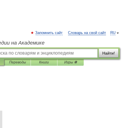
Запомнить сайт
Словарь на свой сайт
RU
едии на Академике
Найти!
Переводы
Книги
Игры ⚽