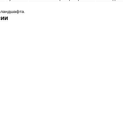
ландшафта
.
сии