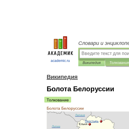
Словари и энциклоп
academic.ru
Википедия
Толкования
Википедия
Болота Белоруссии
Толкование
Болота
Белоруссии
Латвия
Простырь
Ельня
Литва