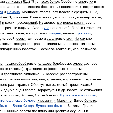
сии
занимают
81
,
2
%
пл
.
всех
болот
.
Особенно
много
их
в
сполагаются
на
плоских
бессточных
понижениях
,
встречаются
ти
и
Немана
.
Мощность
торфяного
пласта
в
среднем
1
—
2
,
20
—
40
,%
и
выше
.
Имеют
вогнутую
или
плоскую
поверхность
,
й
и
растит
,
ассоциаций
.
Из
древесных
пород
растут
сосна
,
—
разные
виды
ив
(
часто
ива
пепельная
),
берёза
низкая
;
из
абельник
,
хвощ
,
папоротники
,
кипрей
,
вейник
,
тростник
,
к
луговой
,
осоки
,
шиповые
и
сфагновые
мхи
.
На
сильно
иковые
,
хвощовые
,
травяно
-
гипиовые
и
осоково
-
гипновыо
обводнённых
болотах
—
осоково
-
злаковые
,
черноольхово
-
ые
,
пушистоберёзовые
,
ольхово
-
берёзовые
,
елово
-
сосново
-
ковые
(
ивовые
),
травянистые
(
осоковые
,
хвощовые
,
)
и
травянисто
-
гипновые
.
В
Полесье
распространены
астут
берёза
пушистая
,
ива
,
крушина
;
в
травяном
покрове
—
ного
разнотравья
.
Образуются
осоковый
,
тростниковый
,
и
другие
виды
торфа
,
торфотуфы
и
др
.
болотные
отложения
.
ское
болото
,
Хольча
,
Сухое
болото
,
Журавлёвское
болото
,
ыгонощанское
болото
,
Кузьмичи
и
Марьино
,
Дикое
болото
.
болото
,
Багна
-
Схеда
,
Булевское
болото
,
Загалье
,
Гричин
,
е
низинные
болота
частично
или
целиком
осушены
и