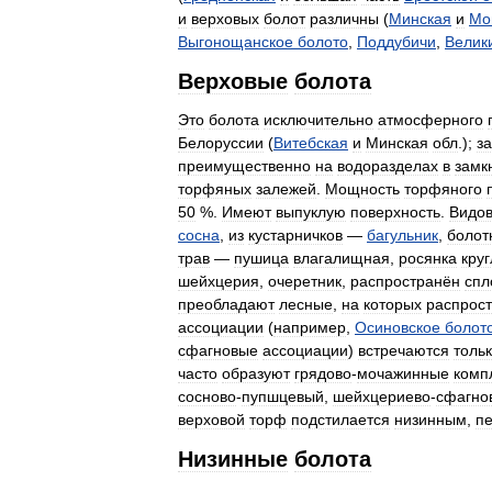
и
верховых
болот
различны
(
Минская
и
Мо
Выгонощанское
болото
,
Поддубичи
,
Велик
Верховые
болота
Это
болота
исключительно
атмосферного
Белоруссии
(
Витебская
и
Минская
обл
.);
з
преимущественно
на
водоразделах
в
замк
торфяных
залежей
.
Мощность
торфяного
50
%.
Имеют
выпуклую
поверхность
.
Видо
сосна
,
из
кустарничков
—
багульник
,
болот
трав
—
пушица
влагалищная
,
росянка
кру
шейхцерия
,
очеретник
,
распространён
спл
преобладают
лесные
,
на
которых
распрос
ассоциации
(
например
,
Осиновское
болот
сфагновые
ассоциации
)
встречаются
толь
часто
образуют
грядово
-
мочажинные
комп
сосново
-
пупшцевый
,
шейхцериево
-
сфагно
верховой
торф
подстилается
низинным
,
п
Низинные
болота