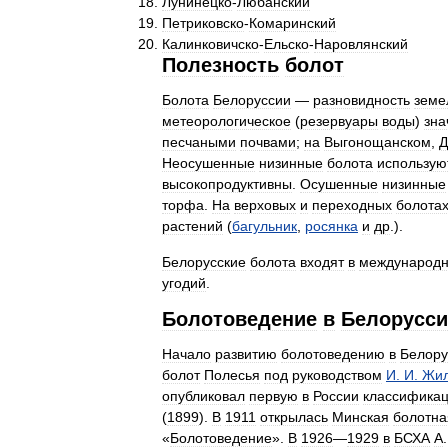
Лунинецко
-
Любанский
Петриковско
-
Комаринский
Калинковичско
-
Ельско
-
Наровлянский
Полезность
болот
Болота
Белоруссии
—
разновидность
земе
метеорологическое
(
резервуары
воды
)
зна
песчаными
почвами
;
на
Выгонощанском
,
Д
Неосушенные
низинные
болота
использую
высокопродуктивны
.
Осушенные
низинные
торфа
.
На
верховых
и
переходных
болота
растений
(
багульник
,
росянка
и
др
.).
Белорусские
болота
входят
в
международ
угодий
.
Болотоведение
в
Белорусс
Начало
развитию
болотоведению
в
Белору
болот
Полесья
под
руководством
И
.
И
.
Жил
опубликовал
первую
в
России
классифика
(
1899
).
В
1911
открылась
Минская
болотна
«
Болотоведение
».
В
1926
—
1929
в
БСХА
А