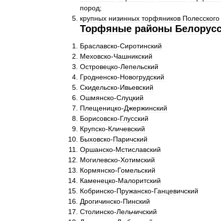
пород
;
крупных
низинных
торфяников
Полесского
Торфяные
районы
Белорус
Браславско
-
Сиротинский
Меховско
-
Чашникский
Островецко
-
Лепельский
Гродненско
-
Новогрудский
Скидельско
-
Ивьевский
Ошмянско
-
Слуцкий
Плещеницко
-
Джержинский
Борисовско
-
Глусский
Крупско
-
Кличевский
Быховско
-
Паричский
Оршанско
-
Мстиславский
Могилевско
-
Хотимский
Кормянско
-
Гомельский
Каменецко
-
Малоритский
Кобринско
-
Пружанско
-
Ганцевичский
Дрогичинско
-
Пинский
Столинско
-
Лельчичский