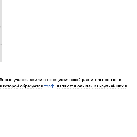
нённые
участки
земли
со
специфической
растительностью
,
в
я
которой
образуется
торф
,
являются
одними
из
крупнейших
в