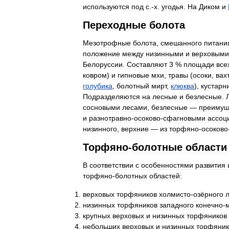
используются
под
с
.-
х
.
угодья
.
На
Диком
и
Переходные
болота
Мезотрофные
болота
,
смешанного
питани
положение
между
низинными
и
верховыми
Белоруссии
.
Составляют
3
%
площади
все
ковром
)
и
гипновые
мхи
,
травы
(
осоки
,
вах
голубика
,
болотный
мирт
,
клюква
),
кустарн
Подразделяются
на
лесные
и
безлесные
.
сосновыми
лесами
,
безлесные
—
преимущ
и
разнотравно
-
осоково
-
сфагновыми
ассоц
низинного
,
верхние
—
из
торфяно
-
осоково
Торфяно
-
болотные
области
В
соответствии
с
особенностями
развития
торфяно
-
болотных
областей:
верховых
торфяников
холмисто
-
озёрного
низинных
торфяников
западного
конечно
-
крупных
верховых
и
низинных
торфяников
небольших
верховых
и
низинных
торфяник