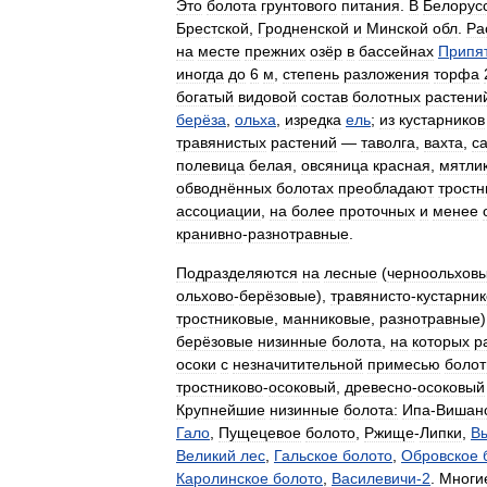
Это
болота
грунтового
питания
.
В
Белорус
Брестской
,
Гродненской
и
Минской
обл
.
Ра
на
месте
прежних
озёр
в
бассейнах
Припя
иногда
до
6
м
,
степень
разложения
торфа
богатый
видовой
состав
болотных
растени
берёза
,
ольха
,
изредка
ель
;
из
кустарников
травянистых
растений
—
таволга
,
вахта
,
с
полевица
белая
,
овсяница
красная
,
мятли
обводнённых
болотах
преобладают
тростн
ассоциации
,
на
более
проточных
и
менее
кранивно
-
разнотравные
.
Подразделяются
на
лесные
(
черноольхов
ольхово
-
берёзовые
),
травянисто
-
кустарни
тростниковые
,
манниковые
,
разнотравные
берёзовые
низинные
болота
,
на
которых
р
осоки
с
незначитительной
примесью
болот
тростниково
-
осоковый
,
древесно
-
осоковый
Крупнейшие
низинные
болота:
Ипа
-
Вишан
Гало
,
Пущецевое
болото
,
Ржище
-
Липки
,
В
Великий
лес
,
Гальское
болото
,
Обровское
Каролинское
болото
,
Василевичи
-
2
.
Многи