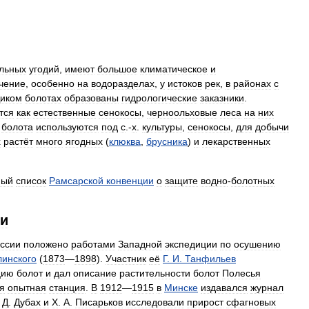
льных
угодий
,
имеют
большое
климатическое
и
чение
,
особенно
на
водоразделах
,
у
истоков
рек
,
в
районах
с
иком
болотах
образованы
гидрологические
заказники
.
тся
как
естественные
сенокосы
,
черноольховые
леса
на
них
болота
используются
под
с
.-
х
.
культуры
,
сенокосы
,
для
добычи
х
растёт
много
ягодных
(
клюква
,
брусника
)
и
лекарственных
ный
список
Рамсарской
конвенции
о
защите
водно
-
болотных
ии
ссии
положено
работами
Западной
экспедиции
по
осушению
инского
(
1873
—
1898
).
Участник
её
Г
.
И
.
Танфильев
цию
болот
и
дал
описание
растительности
болот
Полесья
я
опытная
станция
.
В
1912
—
1915
в
Минске
издавался
журнал
.
Д
.
Дубах
и
X
.
А
.
Писарьков
исследовали
прирост
сфагновых