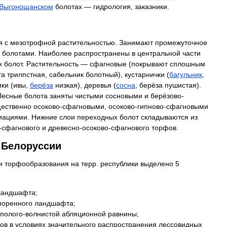
Выгонощанском
болотах
—
гидрология
,
заказники
.
я
с
мезотрофной
растительностью
.
Занимают
промежуточное
болотами
.
Наиболее
распространены
в
центральной
части
х
болот
.
Растительность
—
сфагновые
(
покрывают
сплошным
та
трилпстная
,
сабельник
болотный
),
кустарнички
(
багульник
,
ики
(
ивы
,
берёза
низкая
),
деревья
(
сосна
,
берёза
пушистая
).
Лесные
болота
заняты
чистыми
сосновыми
и
берёзово
-
ественно
осоково
-
сфагновыми
,
осоково
-
гипново
-
сфагновыми
иациями
.
Нижние
слои
переходных
болот
складываются
из
-
сфагнового
и
древесно
-
осоково
-
сфагнового
торфов
.
Белоруссии
и
торфообразования
на
терр
.
республики
выделено
5
ландшафта
;
моренного
ландшафта
;
полого
-
волнистой
абляционной
равнины
;
ов
в
условиях
значительного
распространения
лессовидных