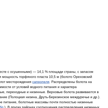
есте
с
осушенными
) —
14
,
1
%
площади
страны
,
с
запасом
я
мощность
торфяного
пласта
10
,
5
м
(
болото
Ореховский
лот
месторождения
сапропеля
.
Распределены
болота
на
симости
от
условий
водного
питания
и
характера
вые
,
переходные
и
низинные
.
Верховые
болота
развиваются
в
ание
(
Полоцкая
низина
,
Друть
-
Березинское
междуречье
и
др
.).
ое
питание
,
болотные
массивы
почти
полностью
низинные
бл
.).
В
других
районах
соотношения
распределения
низинных