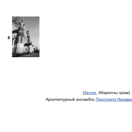
8
(
белор.
Абарончы храм
)
Архитектурный ансамбль
Проспекта Незави