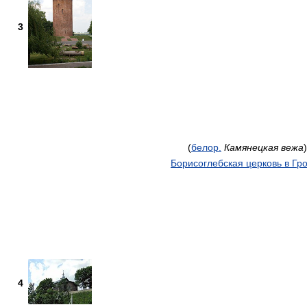
3
(
белор.
Камянецкая вежа
)
Борисоглебская церковь в Гр
4