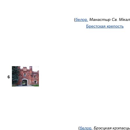
(
белор.
Манастыр Св. Мікал
Брестская крепость
6
(
белор.
Брэсцкая крэпасць