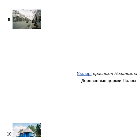
9
(
белор.
праспект Незалежна
Деревянные церкви Полес
10