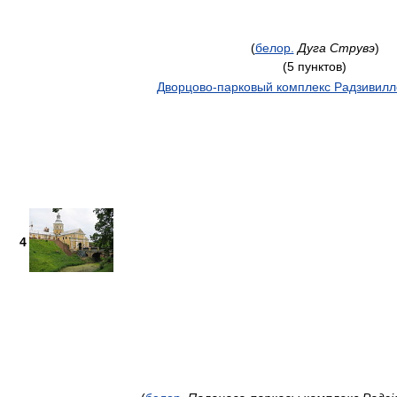
(
белор.
Дуга Струвэ
)
(5 пунктов)
Дворцово-парковый комплекс Радзивилл
4