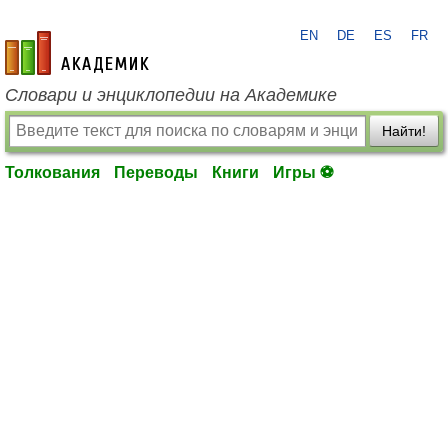
EN
DE
ES
FR
academic.ru
Словари и энциклопедии на Академике
Найти!
Толкования
Переводы
Книги
Игры ⚽