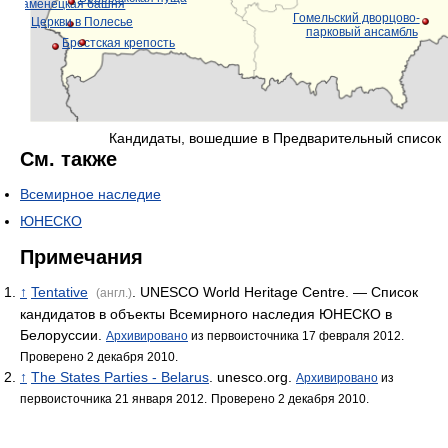
Каменецкая башня
Гомельский дворцово-
Церкви в Полесье
парковый ансамбль
Брестская крепость
Кандидаты, вошедшие в Предварительный список
См. также
Всемирное наследие
ЮНЕСКО
Примечания
↑
Tentative
. UNESCO World Heritage Centre. — Список
(англ.)
кандидатов в объекты Всемирного наследия ЮНЕСКО в
Белоруссии.
Архивировано
из первоисточника 17 февраля 2012.
Проверено 2 декабря 2010.
↑
The States Parties - Belarus
. unesco.org.
Архивировано
из
первоисточника 21 января 2012.
Проверено 2 декабря 2010.