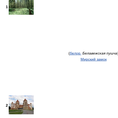
1
(
белор.
Белавежская пушча
Мирский замок
2