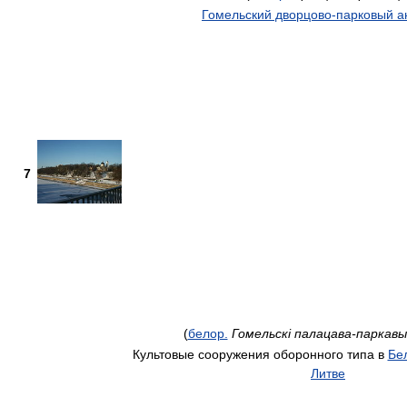
Гомельский дворцово-парковый а
7
(
белор.
Гомельскі палацава-паркав
Культовые сооружения оборонного типа в
Бе
Литве