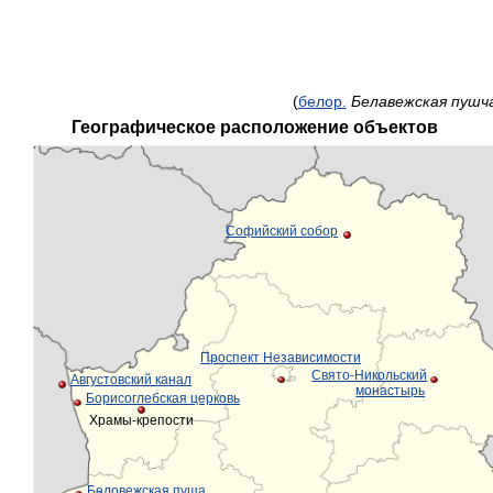
(
белор.
Белавежская пушч
Географическое расположение объектов
Софийский собор
Проспект Независимости
Свято-Никольский
Августовский канал
монастырь
Борисоглебская церковь
Храмы-крепости
Беловежская пуща