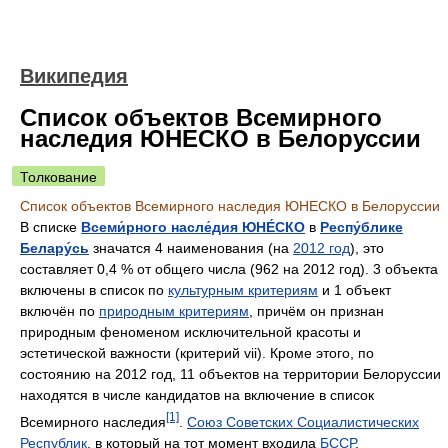
Википедия
Список объектов Всемирного
наследия ЮНЕСКО в Белоруссии
Толкование
Список объектов Всемирного наследия ЮНЕСКО в Белоруссии
В списке
Всеми́рного насле́дия ЮНЕ́СКО
в
Респу́блике
Белару́сь
значатся 4 наименования (на
2012 год
), это
составляет 0,4 % от общего числа (962 на 2012 год). 3 объекта
включены в список по
культурным критериям
и 1 объект
включён по
природным критериям
, причём он признан
природным феноменом исключительной красоты и
эстетической важности (критерий vii). Кроме этого, по
состоянию на 2012 год, 11 объектов на территории Белоруссии
находятся в числе кандидатов на включение в список
[1]
Всемирного наследия
.
Союз Советских Социалистических
Республик
, в который на тот момент входила
БССР
,