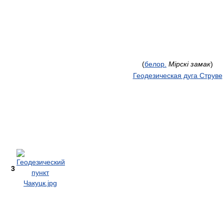
(
белор.
Мірскі замак
)
Геодезическая дуга Струве
3