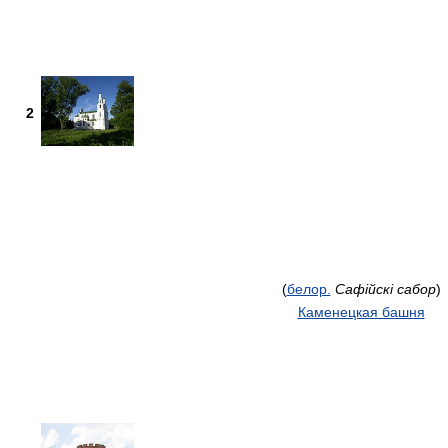
2
(
белор.
Сафійскі сабор
)
Каменецкая башня