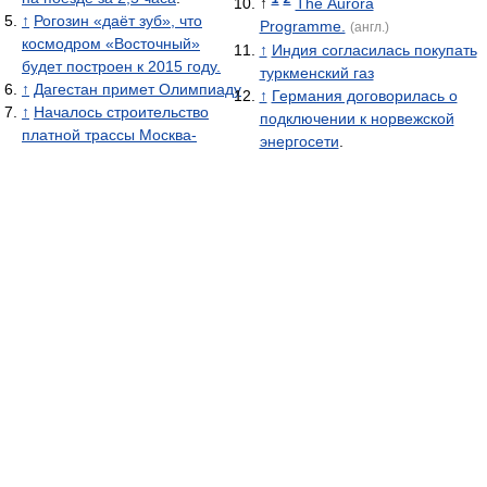
↑
The Aurora
↑
Рогозин «даёт зуб», что
Programme.
(англ.)
космодром «Восточный»
↑
Индия согласилась покупать
будет построен к 2015 году.
туркменский газ
↑
Дагестан примет Олимпиаду
↑
Германия договорилась о
↑
Началось строительство
подключении к норвежской
платной трассы Москва-
энергосети
.