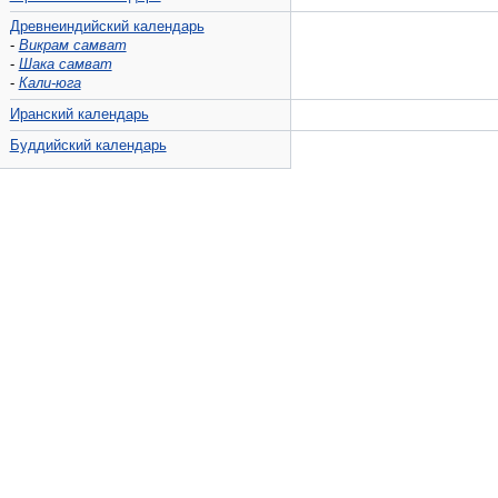
Древнеиндийский календарь
-
Викрам самват
-
Шака самват
-
Кали-юга
Иранский календарь
Буддийский календарь