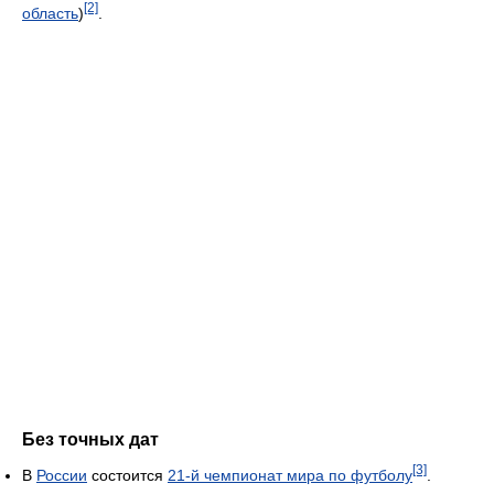
[2]
область
)
.
Без точных дат
[3]
В
России
состоится
21-й чемпионат мира по футболу
.