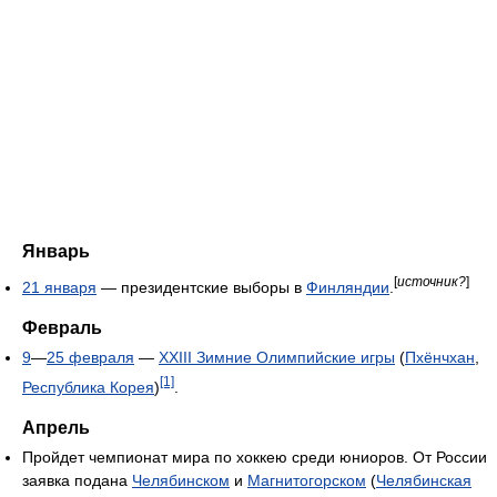
Январь
[
источник?
]
21 января
— президентские выборы в
Финляндии
.
Февраль
9
—
25 февраля
—
ХХIII Зимние Олимпийские игры
(
Пхёнчхан
,
[1]
Республика Корея
)
.
Апрель
Пройдет чемпионат мира по хоккею среди юниоров. От России
заявка подана
Челябинском
и
Магнитогорском
(
Челябинская