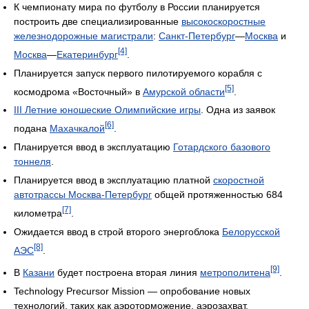
К чемпионату мира по футболу в России планируется
построить две специализированные
высокоскоростные
железнодорожные магистрали
:
Санкт-Петербург
—
Москва
и
[4]
Москва
—
Екатеринбург
.
Планируется запуск первого пилотируемого корабля с
[5]
космодрома «Восточный» в
Амурской области
.
III Летние юношеские Олимпийские игры
. Одна из заявок
[6]
подана
Махачкалой
.
Планируется ввод в эксплуатацию
Готардского базового
тоннеля
.
Планируется ввод в эксплуатацию платной
скоростной
автотрассы Москва-Петербург
общей протяженностью 684
[7]
километра
.
Ожидается ввод в строй второго энергоблока
Белорусской
[8]
АЭС
.
[9]
В
Казани
будет построена вторая линия
метрополитена
.
Technology Precursor Mission — опробование новых
технологий, таких как аэроторможение, аэрозахват,