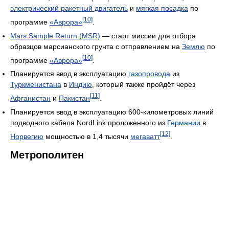
электрический ракетный двигатель
и
мягкая посадка
по
[10]
программе
«Аврора»
.
Mars Sample Return (MSR)
— старт миссии для отбора
образцов марсианского грунта с отправлением на
Землю
по
[10]
программе
«Аврора»
.
Планируется ввод в эксплуатацию
газопровода
из
Туркменистана
в
Индию
, который также пройдёт через
[11]
Афганистан
и
Пакистан
.
Планируется ввод в эксплуатацию 600-километровых линий
подводного кабеля NordLink проложенного из
Германии
в
[12]
Норвегию
мощностью в 1,4 тысячи
мегаватт
.
Метрополитен