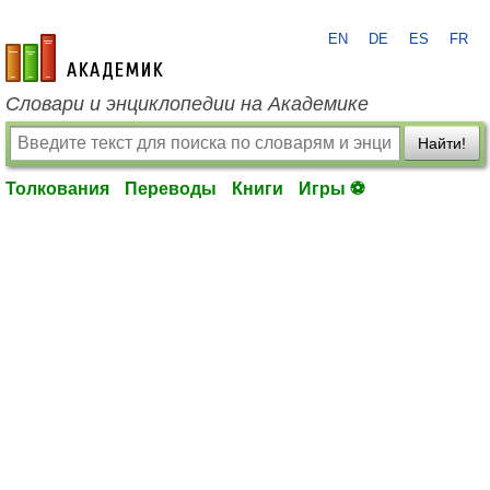
EN
DE
ES
FR
academic.ru
Словари и энциклопедии на Академике
Найти!
Толкования
Переводы
Книги
Игры ⚽