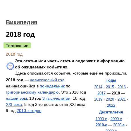
Википедия
2018 год
Толкование
2018 год
Эта статья или часть статьи содержит информацию
об ожидаемых событиях.
Здесь описываются события, которые ещё не произошли.
2018 год
—
невисокосный год
,
Годы
начинающийся в
понедельник
по
2014
·
2015
·
2016
·
григорианскому календарю
. Это 2018 год
2017
—
2018
—
нашей эры
, 18 год
3 тысячелетия
, 18 год
2019
·
2020
·
2021
·
XXI века
, 8 год 2-го десятилетия XXI века,
2022
9 год
2010-х годов
.
Десятилетия
1990-е
·
2000-е
—
2010-е
—
2020-е
·