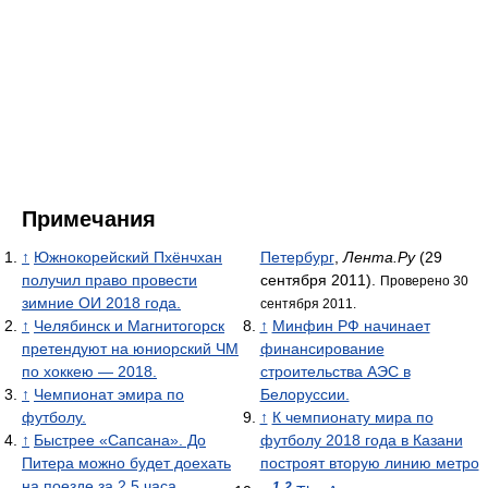
Примечания
↑
Южнокорейский Пхёнчхан
Петербург
,
Лента.Ру
(29
получил право провести
сентября 2011).
Проверено 30
зимние ОИ 2018 года.
сентября 2011.
↑
Челябинск и Магнитогорск
↑
Минфин РФ начинает
претендуют на юниорский ЧМ
финансирование
по хоккею — 2018.
строительства АЭС в
↑
Чемпионат эмира по
Белоруссии.
футболу.
↑
К чемпионату мира по
↑
Быстрее «Сапсана». До
футболу 2018 года в Казани
Питера можно будет доехать
построят вторую линию метро
на поезде за 2,5 часа
.
1
2