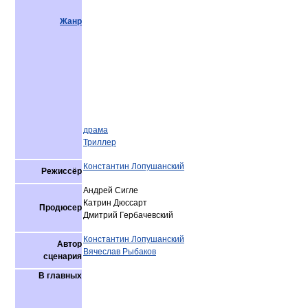
Жанр
драма
Триллер
Константин Лопушанский
Режиссёр
Андрей Сигле
Катрин Дюссарт
Продюсер
Дмитрий Гербачевский
Константин Лопушанский
Автор
Вячеслав Рыбаков
сценария
В главных