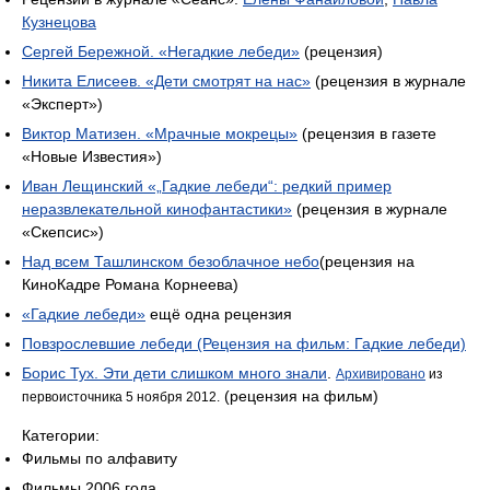
Кузнецова
Сергей Бережной. «Негадкие лебеди»
(рецензия)
Никита Елисеев. «Дети смотрят на нас»
(рецензия в журнале
«Эксперт»)
Виктор Матизен. «Мрачные мокрецы»
(рецензия в газете
«Новые Известия»)
Иван Лещинский «„Гадкие лебеди“: редкий пример
неразвлекательной кинофантастики»
(рецензия в журнале
«Скепсис»)
Над всем Ташлинском безоблачное небо
(рецензия на
КиноКадре Романа Корнеева)
«Гадкие лебеди»
ещё одна рецензия
Повзрослевшие лебеди (Рецензия на фильм: Гадкие лебеди)
Борис Тух. Эти дети слишком много знали
.
Архивировано
из
(рецензия на фильм)
первоисточника 5 ноября 2012.
Категории:
Фильмы по алфавиту
Фильмы 2006 года