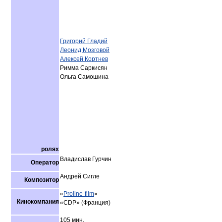
Григорий Гладий
Леонид Мозговой
Алексей Кортнев
Римма Саркисян
Ольга Самошина
ролях
Владислав Гурчин
Оператор
Андрей Сигле
Композитор
«
Proline-film
»
Кинокомпания
«CDP» (Франция)
105 мин.