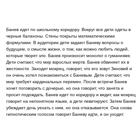
Банев идет по школьному коридору. Вокруг все дети одеты в
черные балахоны. Стены покрыты математическими
формулами. В аудитории дети задают Баневу вопросы о
будущем, о смысле жизни, о том, как можно любить людей,
которые творят зло. Банев произносит монолог о гуманизме.
Дети считают, что мир взрослых мертв. Банев обвиняет их в
жестокости. Заходит мокрец, говорит, что его зовут Зиновий и
он очень хотел познакомиться с Баневым. Дети считают, что
мир требует кардинальных перемен. После встречи Банев
хочет поговорить с дочерью, но она говорит, что занята и
просит подождать. Банев идет по коридору и видит, как мокрец
говорит на непонятном языке, а дети левитируют. Затем Банев
убеждает дочь уехать с ним, но она отказывается. Она снова
гипнотическим голосом говорит Баневу идти, и он уходит.