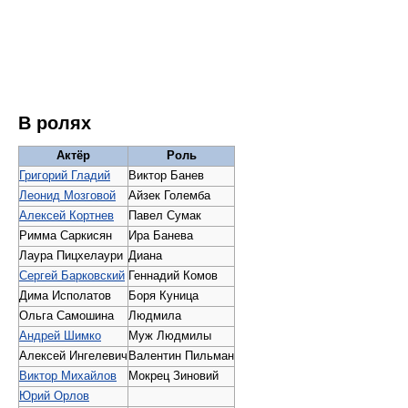
В ролях
Актёр
Роль
Григорий Гладий
Виктор Банев
Леонид Мозговой
Айзек Големба
Алексей Кортнев
Павел Сумак
Римма Саркисян
Ира Банева
Лаура Пицхелаури
Диана
Сергей Барковский
Геннадий Комов
Дима Исполатов
Боря Куница
Ольга Самошина
Людмила
Андрей Шимко
Муж Людмилы
Алексей Ингелевич
Валентин Пильман
Виктор Михайлов
Мокрец Зиновий
Юрий Орлов