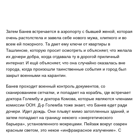
Затем Банев встречается в аэропорту с бывшей женой, которая
очень растолстела и завела себе нового мужа, хлипкого и во
всем ей покорного. Та дает ему ключи от квартиры в
Ташлинске, которую просит осмотреть и объясняет, что желала
их дочери добра, когда отдавала ту в дорогой приличный
интернат. И ещё объясняет, что она случайно оказалась вне
города, когда произошли таинственные события и город был
закрыт военными на карантин.
Банев проходит военный контроль документов, со
сканированием сетчатки, и попадает на корабль, где встречает
доктора Голембу и доктора Комова, которые являются членами
комиссии ООН. Д-р Големба тоже знает, что Банев едет ради
дочери. Идет дождь. Они плывут мимо затопленных зданий, и
затем попадают на границу некоего «энергетического
барьера», установленного мокрецами. Пейзаж вокруг озарен
красным светом, это некое «инфракрасное излучение». С