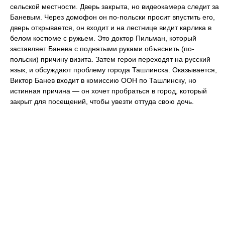
сельской местности. Дверь закрыта, но видеокамера следит за
Баневым. Через домофон он по-польски просит впустить его,
дверь открывается, он входит и на лестнице видит карлика в
белом костюме с ружьем. Это доктор Пильман, который
заставляет Банева с поднятыми руками объяснить (по-
польски) причину визита. Затем герои переходят на русский
язык, и обсуждают проблему города Ташлинска. Оказывается,
Виктор Банев входит в комиссию ООН по Ташлинску, но
истинная причина — он хочет пробраться в город, который
закрыт для посещений, чтобы увезти оттуда свою дочь.