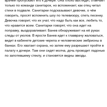
врачей пропускают его к дочери. Она плохо выглядит, отвечает
только по команде санитарок, но вспоминает, как отец читал
стихи в подвале. Санитарки подсказывают девочке, о чём
говорить, просят вспомнить шоу по телевизору, спеть песенку.
Девочка говорит, что их учат, что надо быть как все, любить то,
что нравится всем. Санитарки говорят, что она идет на
поправку, выздоравливает. Банев обнаруживает на её руках
следы от уколов. В ярости Банев идет к главврачу жаловаться,
видит в кабинете детские черепа и человеческие эмбрионы в
банках. Его хватает охрана, но затем ему разрешают пройти в
палату к дочери. Там они сидят молча, дочь проводит ладонью
по запотевшему стеклу, и становятся видны звезды.