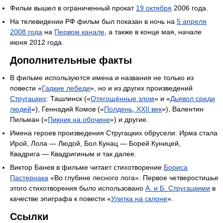
Фильм вышел в ограниченный прокат
19 октября
2006 года.
На телевидении РФ фильм был показан в ночь на
5 апреля
2008 года
на
Первом канале
, а также в конце мая, начале
июня 2012 года.
Дополнительные факты
В фильме используются имена и названия не только из
повести «
Гадкие лебеди
», но и из других произведений
Стругацких
: Ташлинск («
Отягощённые злом
» и «
Дьявол среди
людей
»), Геннадий Комов («
Полдень, XXII век
»), Валентин
Пильман («
Пикник на обочине
») и другие.
Имена героев произведения Стругацких обрусели: Ирма стала
Ирой, Лола — Людой, Бол Кунац — Борей Куницей,
Квадрига — Квадригиным и так далее.
Виктор Банев в фильме читает стихотворение
Бориса
Пастернака
«Во глубине лесного лога». Первое четверостишье
этого стихотворения было использовано
А. и Б. Стругацкими
в
качестве эпиграфа к повести «
Улитка на склоне
».
Ссылки