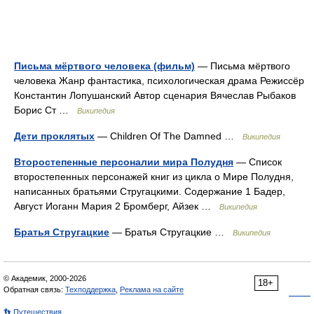
Письма мёртвого человека (фильм)
— Письма мёртвого
человека Жанр фантастика, психологическая драма Режиссёр
Константин Лопушанский Автор сценария Вячеслав Рыбаков
Борис Ст …
Википедия
Дети проклятых
— Children Of The Damned …
Википедия
Второстепенные персоналии мира Полудня
— Список
второстепенных персонажей книг из цикла о Мире Полудня,
написанных братьями Стругацкими. Содержание 1 Бадер,
Август Иоганн Мария 2 Бромберг, Айзек …
Википедия
Братья Стругацкие
— Братья Стругацкие …
Википедия
© Академик, 2000-2026
18+
Обратная связь:
Техподдержка
,
Реклама на сайте
👣 Путешествия