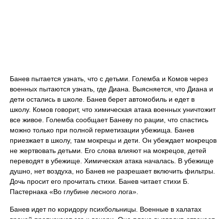
Банев пытается узнать, что с детьми. Големба и Комов через
военных пытаются узнать, где Диана. Выясняется, что Диана и
дети остались в школе. Банев берет автомобиль и едет в
школу. Комов говорит, что химическая атака военных уничтожит
все живое. Големба сообщает Баневу по рации, что спастись
можно только при полной герметизации убежища. Банев
приезжает в школу, там мокрецы и дети. Он убеждает мокрецов
не жертвовать детьми. Его слова влияют на мокрецов, детей
переводят в убежище. Химическая атака началась. В убежище
душно, нет воздуха, но Банев не разрешает включить фильтры.
Дочь просит его прочитать стихи. Банев читает стихи Б.
Пастернака «Во глубине лесного лога».
Банев идет по коридору психбольницы. Военные в халатах