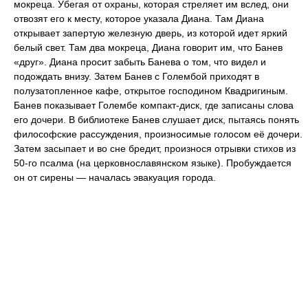
мокреца. Убегая от охраны, которая стреляет им вслед, они
отвозят его к месту, которое указала Диана. Там Диана
открывает запертую железную дверь, из которой идет яркий
белый свет. Там два мокреца, Диана говорит им, что Банев
«друг». Диана просит забыть Банева о том, что видел и
подождать внизу. Затем Банев с Голембой приходят в
полузатопленное кафе, открытое господином Квадригиным.
Банев показывает Голембе компакт-диск, где записаны слова
его дочери. В библиотеке Банев слушает диск, пытаясь понять
философские рассуждения, произносимые голосом её дочери.
Затем засыпает и во сне бредит, произнося отрывки стихов из
50-го псалма (на церковнославянском языке). Пробуждается
он от сирены — началась эвакуация города.