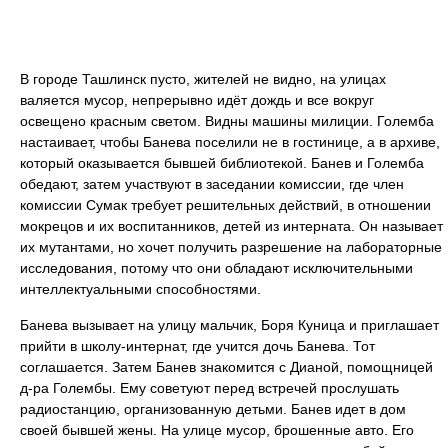
В городе Ташлинск пусто, жителей не видно, на улицах
валяется мусор, непрерывно идёт дождь и все вокруг
освещено красным светом. Видны машины милиции. Големба
настаивает, чтобы Банева поселили не в гостинице, а в архиве,
который оказывается бывшей библиотекой. Банев и Големба
обедают, затем участвуют в заседании комиссии, где член
комиссии Сумак требует решительных действий, в отношении
мокрецов и их воспитанников, детей из интерната. Он называет
их мутантами, но хочет получить разрешение на лабораторные
исследования, потому что они обладают исключительными
интеллектуальными способностями.
Банева вызывает на улицу мальчик, Боря Куница и приглашает
прийти в школу-интернат, где учится дочь Банева. Тот
соглашается. Затем Банев знакомится с Дианой, помощницей
д-ра Голембы. Ему советуют перед встречей прослушать
радиостанцию, организованную детьми. Банев идет в дом
своей бывшей жены. На улице мусор, брошенные авто. Его