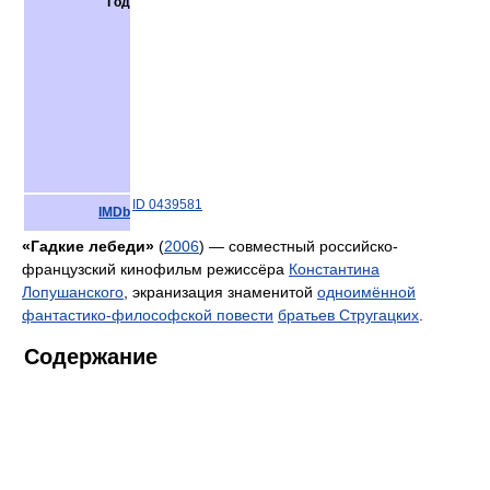
Год
ID 0439581
IMDb
«Гадкие лебеди»
(
2006
) — совместный российско-
французский кинофильм режиссёра
Константина
Лопушанского
, экранизация знаменитой
одноимённой
фантастико-философской повести
братьев Стругацких
.
Содержание