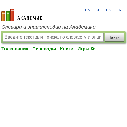
EN
DE
ES
FR
academic.ru
Словари и энциклопедии на Академике
Найти!
Толкования
Переводы
Книги
Игры ⚽