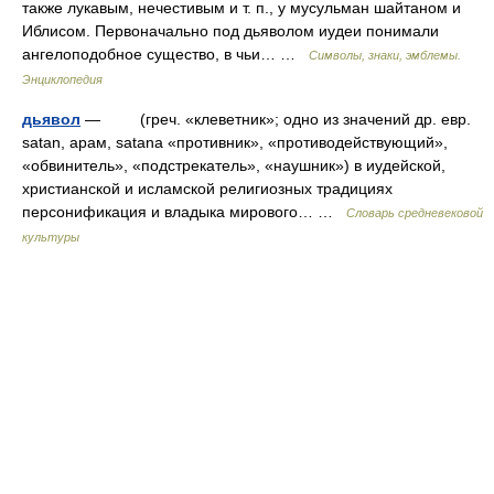
также лукавым, нечестивым и т. п., у мусульман шайтаном и
Иблисом. Первоначально под дьяволом иудеи понимали
ангелоподобное существо, в чьи… …
Символы, знаки, эмблемы.
Энциклопедия
дьявол
— (греч. «клеветник»; одно из значений др. евр.
satan, арам, satana «противник», «противодействующий»,
«обвинитель», «подстрекатель», «наушник») в иудейской,
христианской и исламской религиозных традициях
персонификация и владыка мирового… …
Словарь средневековой
культуры