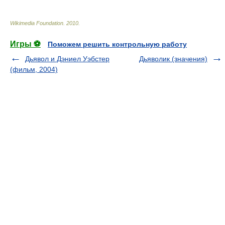
Wikimedia Foundation
.
2010
.
Игры ⚽
Поможем решить контрольную работу
Дьявол и Дэниел Уэбстер
Дьяволик (значения)
(фильм, 2004)