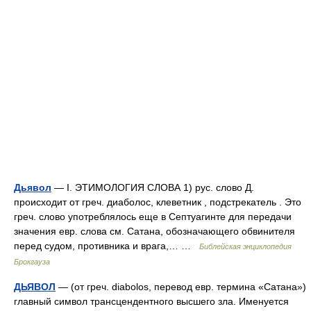
Дьявол
— I. ЭТИМОЛОГИЯ СЛОВА 1) рус. слово Д.
происходит от греч. диаболос, клеветник , подстрекатель . Это
греч. слово употреблялось еще в Септуагинте для передачи
значения евр. слова см. Сатана, обозначающего обвинителя
перед судом, противника и врага,… …
Библейская энциклопедия
Брокгауза
ДЬЯВОЛ
— (от греч. diabolos, перевод евр. термина «Сатана»)
главный символ трансцендентного высшего зла. Именуется