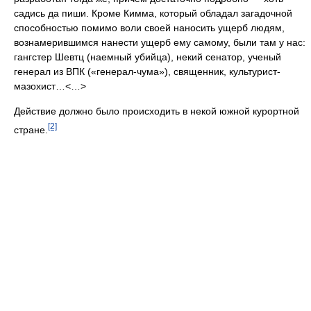
садись да пиши. Кроме Кимма, который обладал загадочной
способностью помимо воли своей наносить ущерб людям,
вознамерившимся нанести ущерб ему самому, были там у нас:
гангстер Шевтц (наемный убийца), некий сенатор, ученый
генерал из ВПК («генерал-чума»), священник, культурист-
мазохист…<…>
Действие должно было происходить в некой южной курортной
[2]
стране.