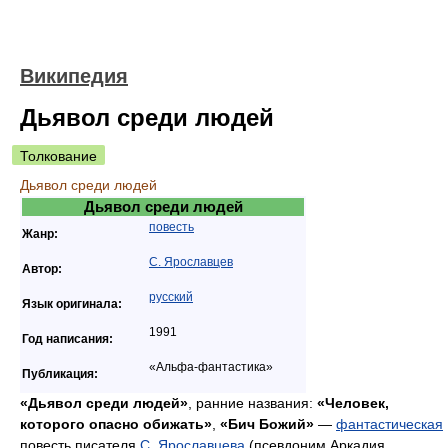
Википедия
Дьявол среди людей
Толкование
Дьявол среди людей
Дьявол среди людей
повесть
Жанр:
С. Ярославцев
Автор:
русский
Язык оригинала:
1991
Год написания:
«Альфа-фантастика»
Публикация:
«Дьявол среди людей»
, ранние названия:
«Человек,
которого опасно обижать»
,
«Бич Божий»
—
фантастическая
повесть писателя
С. Ярославцева
(псевдоним Аркадия