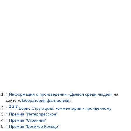
↑
Информация о произведении «Дьявол среди людей»
на
сайте «
Лаборатория фантастики
»
1
2
3
↑
Борис Стругацкий: комментарии к пройденному
↑
Премия "Интерпресскон"
↑
Премия "Странник"
↑
Премия "Великое Кольцо"