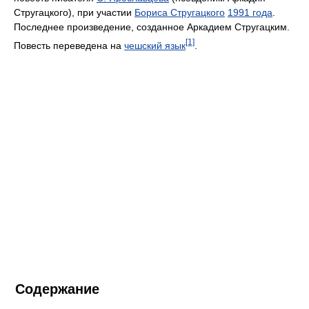
Стругацкого), при участии
Бориса Стругацкого
1991 года
.
Последнее произведение, созданное Аркадием Стругацким.
[1]
Повесть переведена на
чешский язык
.
Содержание