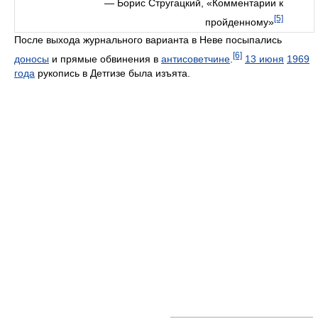
— Борис Стругацкий, «Комментарии к
[5]
пройденному»
После выхода журнального варианта в Неве посыпались
[6]
доносы
и прямые обвинения в
антисоветчине
.
13 июня
1969
года
рукопись в Детгизе была изъята.