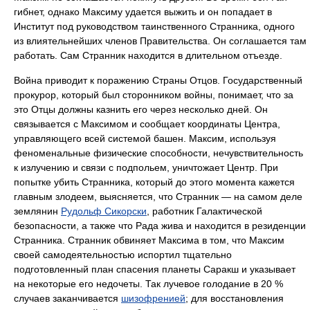
гибнет, однако Максиму удается выжить и он попадает в
Институт под руководством таинственного Странника, одного
из влиятельнейших членов Правительства. Он соглашается там
работать. Сам Странник находится в длительном отъезде.
Война приводит к поражению Страны Отцов. Государственный
прокурор, который был сторонником войны, понимает, что за
это Отцы должны казнить его через несколько дней. Он
связывается с Максимом и сообщает координаты Центра,
управляющего всей системой башен. Максим, используя
феноменальные физические способности, нечувствительность
к излучению и связи с подпольем, уничтожает Центр. При
попытке убить Странника, который до этого момента кажется
главным злодеем, выясняется, что Странник — на самом деле
землянин
Рудольф Сикорски
, работник Галактической
безопасности, а также что Рада жива и находится в резиденции
Странника. Странник обвиняет Максима в том, что Максим
своей самодеятельностью испортил тщательно
подготовленный план спасения планеты Саракш и указывает
на некоторые его недочеты. Так лучевое голодание в 20 %
случаев заканчивается
шизофренией
; для восстановления