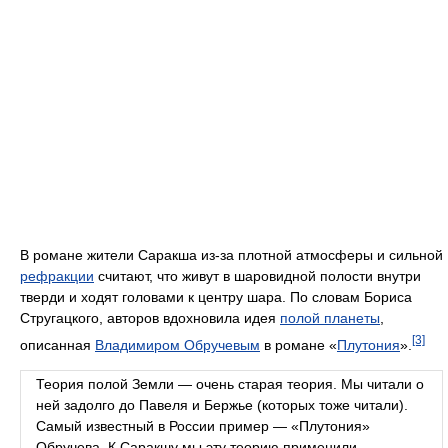
В романе жители Саракша из-за плотной атмосферы и сильной
рефракции
считают, что живут в шаровидной полости внутри
тверди и ходят головами к центру шара. По словам Бориса
Стругацкого, авторов вдохновила идея
полой планеты
,
[3]
описанная
Владимиром Обручевым
в романе «
Плутония
».
Теория полой Земли — очень старая теория. Мы читали о
ней задолго до Павеля и Бержье (которых тоже читали).
Самый известный в России пример — «Плутония»
Обручева. К Саракшу мы эту теорию применили