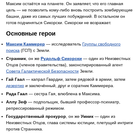
Максим остаётся на планете. Он заявляет, что его главная
цель — не позволить кому-либо вновь построить зомбирующие
башни, даже из самых лучших побуждений. В остальном он
готов подчиняться Сикорски. Сикорски не возражает.
Основные герои
Максим Каммерер
— исследователь
Группы свободного
поиска
(ГСП) с Земли.
Странник
, он же
Рудольф Сикорски
— один из Неизвестных
Отцов (членов правительства), законспирированный агент
Совета Галактической Безопасности
Земли.
Гай Гаал
— капрал Гвардии, затем рядовой в армии, затем
дезертир
и заключённый, друг и соратник Каммерера.
Рада Гаал
— сестра Гая, влюблена в Максима.
Аллу Зеф
— подпольщик, бывший профессор-психиатр,
репрессированный режимом.
Государственный прокурор
, он же
Умник
— один из
Неизвестных Отцов, глава системы юстиции, плетущий интриги
против Странника.