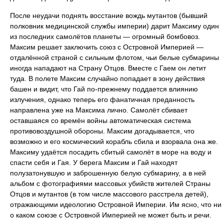
После неудачи поднять восстание вождь мутантов (бывший
полковник медицинской службы империи) дарит Максиму один
из последних самолётов планеты — огромный бомбовоз.
Максим решает заключить союз с Островной Империей —
отдалённой страной с сильным флотом, чьи белые субмарины
иногда нападают на Страну Отцов. Вместе с Гаем он летит
туда. В полете Максим случайно попадает в зону действия
башен и видит, что Гай по-прежнему поддается влиянию
излучения, однако теперь его фанатичная преданность
направлена уже на Максима лично. Самолёт сбивает
оставшаяся со времён войны автоматическая система
противовоздушной обороны. Максим догадывается, что
возможно и его космический корабль сбила и взорвала она же.
Максиму удаётся посадить сбитый самолёт в море на воду и
спасти себя и Гая. У берега Максим и Гай находят
полузатонувшую и заброшенную белую субмарину, а в ней
альбом с фотографиями массовых убийств жителей Страны
Отцов и мутантов (в том числе массового расстрела детей),
отражающими идеологию Островной Империи. Им ясно, что ни
о каком союзе с Островной Империей не может быть и речи.