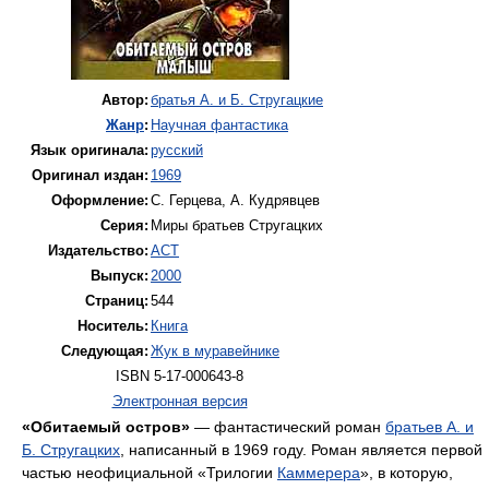
Автор:
братья А. и Б. Стругацкие
Жанр
:
Научная фантастика
Язык оригинала:
русский
Оригинал издан:
1969
Оформление:
С. Герцева, А. Кудрявцев
Серия:
Миры братьев Стругацких
Издательство:
АСТ
Выпуск:
2000
Страниц:
544
Носитель:
Книга
Следующая:
Жук в муравейнике
ISBN 5-17-000643-8
Электронная версия
«Обитаемый остров»
— фантастический роман
братьев А. и
Б. Стругацких
, написанный в 1969 году. Роман является первой
частью неофициальной «Трилогии
Каммерера
», в которую,