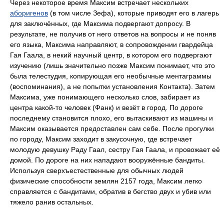
Через некоторое время Максим встречает нескольких
аборигенов
(в том числе Зефа), которые приводят его в лагерь
для заключённых, где Максима подвергают допросу. В
результате, не получив от него ответов на вопросы и не поняв
его языка, Максима направляют, в сопровождении гвардейца
Гая Гаала, в некий научный центр, в котором его подвергают
изучению (лишь значительно позже Максим понимает, что это
была телестудия, копирующая его необычные ментаграммы
(воспоминания), а не попытки установления Контакта). Затем
Максима, уже понимающего несколько слов, забирает из
центра какой-то человек (Фанк) и везёт в город. По дороге
последнему становится плохо, его вытаскивают из машины и
Максим оказывается предоставлен сам себе. После прогулки
по городу, Максим заходит в закусочную, где встречает
молодую девушку Раду Гаал, сестру Гая Гаала, и провожает её
домой. По дороге на них нападают вооружённые бандиты.
Используя сверхъестественные для обычных людей
физические способности землян 2157 года, Максим легко
справляется с бандитами, обратив в бегство двух и убив или
тяжело ранив остальных.