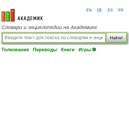
EN
DE
ES
FR
academic.ru
Словари и энциклопедии на Академике
Найти!
Толкования
Переводы
Книги
Игры ⚽