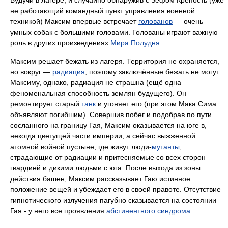
не работающий командный пункт управления военной
техникой) Максим впервые встречает
голованов
— очень
умных собак с большими головами. Голованы играют важную
роль в других произведениях
Мира Полудня
.
Максим решает бежать из лагеря. Территория не охраняется,
но вокруг —
радиация
, поэтому заключённые бежать не могут.
Максиму, однако, радиация не страшна (ещё одна
феноменальная способность землян будущего). Он
ремонтирует старый
танк
и угоняет его (при этом Мака Сима
объявляют погибшим). Совершив побег и подобрав по пути
сосланного на границу Гая, Максим оказывается на юге в,
некогда цветущей части империи, а сейчас выжженной
атомной войной пустыне, где живут люди-
мутанты
,
страдающие от радиации и притесняемые со всех сторон
гвардией и дикими людьми с юга. После выхода из зоны
действия башен, Максим рассказывает Гаю истинное
положение вещей и убеждает его в своей правоте. Отсутствие
гипнотического излучения пагубно сказывается на состоянии
Гая - у него все проявления
абстинентного синдрома
.