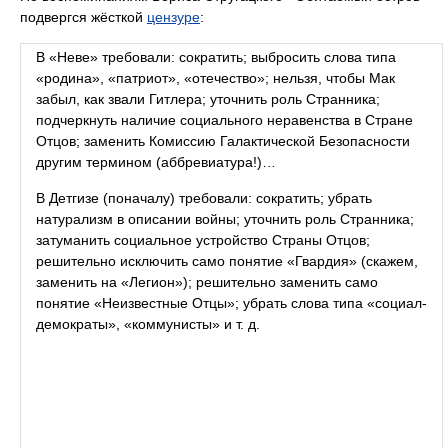
подвергся жёсткой
цензуре
:
В «Неве» требовали: сократить; выбросить слова типа
«родина», «патриот», «отечество»; нельзя, чтобы Мак
забыл, как звали Гитлера; уточнить роль Странника;
подчеркнуть наличие социального неравенства в Стране
Отцов; заменить Комиссию Галактической Безопасности
другим термином (аббревиатура!)…
В Детгизе (поначалу) требовали: сократить; убрать
натурализм в описании войны; уточнить роль Странника;
затуманить социальное устройство Страны Отцов;
решительно исключить само понятие «Гвардия» (скажем,
заменить на «Легион»); решительно заменить само
понятие «Неизвестные Отцы»; убрать слова типа «социал-
демократы», «коммунисты» и т. д.