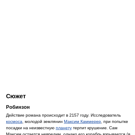
Сюжет
Робинзон
Действие романа происходит в 2157 году. Исследователь
космоса
, молодой землянин
Максим Каммерер
, при попытке
посадки на неизвестную
планету
терпит крушение. Сам
Максим остается невредим, однако его корабль взрывается (в