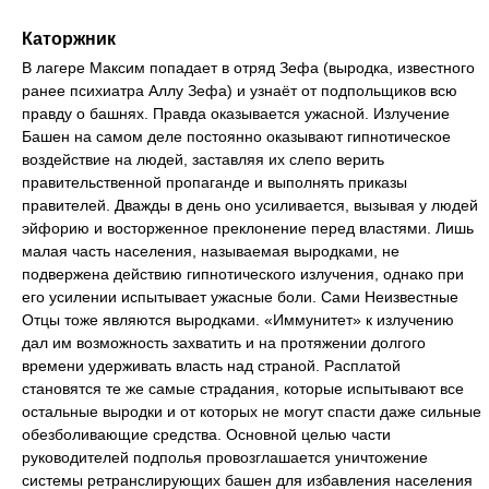
Каторжник
В лагере Максим попадает в отряд Зефа (выродка, известного
ранее психиатра Аллу Зефа) и узнаёт от подпольщиков всю
правду о башнях. Правда оказывается ужасной. Излучение
Башен на самом деле постоянно оказывают гипнотическое
воздействие на людей, заставляя их слепо верить
правительственной пропаганде и выполнять приказы
правителей. Дважды в день оно усиливается, вызывая у людей
эйфорию и восторженное преклонение перед властями. Лишь
малая часть населения, называемая выродками, не
подвержена действию гипнотического излучения, однако при
его усилении испытывает ужасные боли. Сами Неизвестные
Отцы тоже являются выродками. «Иммунитет» к излучению
дал им возможность захватить и на протяжении долгого
времени удерживать власть над страной. Расплатой
становятся те же самые страдания, которые испытывают все
остальные выродки и от которых не могут спасти даже сильные
обезболивающие средства. Основной целью части
руководителей подполья провозглашается уничтожение
системы ретранслирующих башен для избавления населения