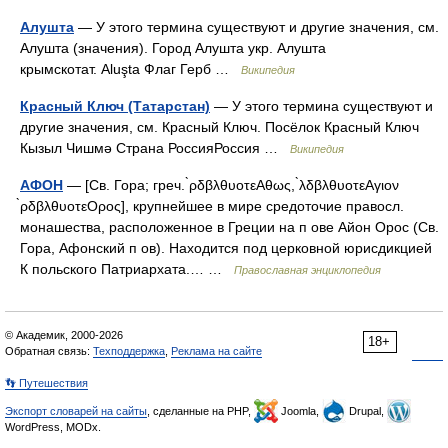
Алушта
— У этого термина существуют и другие значения, см.
Алушта (значения). Город Алушта укр. Алушта
крымскотат. Aluşta Флаг Герб …
Википедия
Красный Ключ (Татарстан)
— У этого термина существуют и
другие значения, см. Красный Ключ. Посёлок Красный Ключ
Кызыл Чишмә Страна РоссияРоссия …
Википедия
АФОН
— [Св. Гора; греч. ̀ρδβλθυοτεΑθως, ̀λδβλθυοτεΑγιον
̀ρδβλθυοτεΟρος], крупнейшее в мире средоточие правосл.
монашества, расположенное в Греции на п ове Айон Орос (Св.
Гора, Афонский п ов). Находится под церковной юрисдикцией
К польского Патриархата.… …
Православная энциклопедия
© Академик, 2000-2026
18+
Обратная связь:
Техподдержка
,
Реклама на сайте
👣 Путешествия
Экспорт словарей на сайты
, сделанные на PHP,
Joomla,
Drupal,
WordPress, MODx.