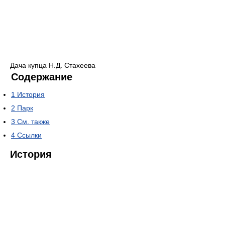
Дача купца Н.Д. Стахеева
Содержание
1
История
2
Парк
3
См. также
4
Ссылки
История