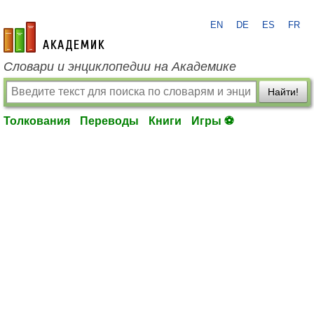
EN
DE
ES
FR
academic.ru
Словари и энциклопедии на Академике
Найти!
Толкования
Переводы
Книги
Игры ⚽