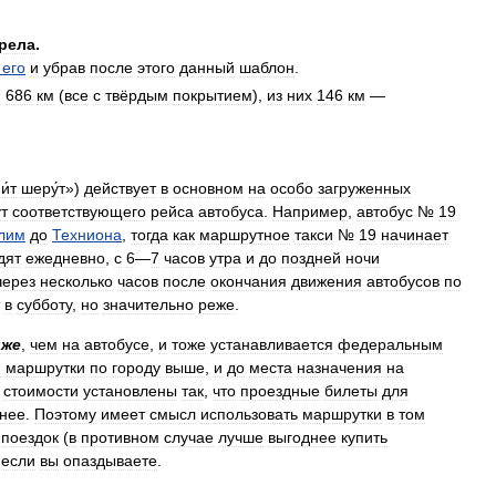
рела
.
его
и
убрав
после
этого
данный
шаблон
.
7
686
км
(
все
с
твёрдым
покрытием
),
из
них
146
км
—
и́т
шеру́т
»)
действует
в
основном
на
особо
загруженных
т
соответствующего
рейса
автобуса
.
Например
,
автобус
№
19
лим
до
Техниона
,
тогда
как
маршрутное
такси
№
19
начинает
дят
ежедневно
,
с
6
—
7
часов
утра
и
до
поздней
ночи
через
несколько
часов
после
окончания
движения
автобусов
по
в
субботу
,
но
значительно
реже
.
иже
,
чем
на
автобусе
,
и
тоже
устанавливается
федеральным
я
маршрутки
по
городу
выше
,
и
до
места
назначения
на
стоимости
установлены
так
,
что
проездные
билеты
для
нее
.
Поэтому
имеет
смысл
использовать
маршрутки
в
том
поездок
(
в
противном
случае
лучше
выгоднее
купить
если
вы
опаздываете
.