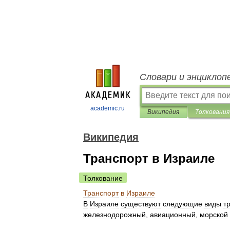
Словари и энциклоп
academic.ru
Википедия
Толкования
Википедия
Транспорт в Израиле
Толкование
Транспорт
в
Израиле
В
Израиле
существуют
следующие
виды
т
железнодорожный
,
авиационный
,
морской