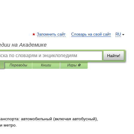
Запомнить сайт
Словарь на свой сайт
RU
едии на Академике
Найти!
Переводы
Книги
Игры ⚽
ранспорта:
автомобильный
(
включая
автобусный
),
и
метро
.