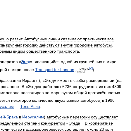
рошо
развит
.
Автобусные
линии
связывают
практически
все
удь
крупных
городах
действуют
внутригородские
автобусы
.
овным
видом
общественного
транспорта
.
оператив
«
Эгед
»,
являющийся
одной
из
крупнейших
в
мире
[
2
]
русск
.
орой
в
мире
после
Transport
for
London
).
(
англ
.)
бразования
Израиля
), «
Эгед
»
имеет
в
своём
распоряжении
(
на
ированных
.
В
«
Эгеде
»
работают
6236
сотрудников
,
из
них
4309
миллиона
пассажиров
по
маршрутам
общей
протяжённостью
еется
некоторое
количество
двухэтажных
автобусов
;
в
1996
усалим
—
Тель
-
Авив
.
ней
-
Брака
в
Иерусалим
)
автобусные
перевозки
осуществляет
ределенной
степени
конкурентом
«
Эгеда
».
В
кооперативе
количество
пассажироперевозок
составляет
около
20
млн