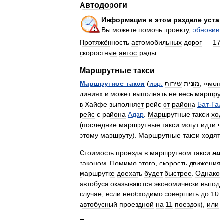
Автодороги
Информация
в
этом
разделе
уста
Вы
можете
помочь
проекту
,
обновив
Протяжённость
автомобильных
дорог
—
1
скоростные
автострады
.
Маршрутные
такси
Маршрутное
такси
(
ивр
.
שירות
מונית
, «
мон
линиях
и
может
выполнять
не
весь
маршру
в
Хайфе
выполняет
рейс
от
района
Бат
-
Га
рейс
с
района
Адар
.
Маршрутные
такси
хо
(
последние
маршрутные
такси
могут
идти
этому
маршруту
).
Маршрутные
такси
ходят
Стоимость
проезда
в
маршрутном
такси
н
законом
.
Помимо
этого
,
скорость
движени
маршрутке
доехать
будет
быстрее
.
Однако
автобуса
оказываются
экономически
выгод
случае
,
если
необходимо
совершить
до
10
автобусный
проездной
на
11
поездок
),
или