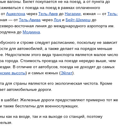
ные
вагоны
.
Билет
покупается
не
на
поезд
,
а
от
пункта
до
саживаться
с
поезда
на
поезд
в
рамках
оплаченного
от
Ашкелона
через
Тель
-
Авив
до
Нагарии
,
южная
—
от
Тель
-
чная
—
от
Тель
-
Авива
через
Лод
и
Бейт
-
Шемеш
до
северо
-
восточная
линия
до
международного
аэропорта
им
.
родлена
до
Модиина
.
обусного
и
строже
следует
расписанию
,
поскольку
не
зависит
ости
для
автомобилей
,
а
также
делает
на
порядок
меньше
ее
.
Недостатком
этого
вида
транспорта
является
малое
число
ра
города
.
Стоимость
проезда
на
поезде
нередко
выше
,
чем
ездки
.
В
отличие
от
автобусов
,
поезда
не
доходят
до
самых
нские
высоты
)
и
самых
южных
(
Эйлат
).
та
для
страны
являются
его
экологическая
чистота
.
Кроме
ает
автомобильные
дороги
.
в
шаббат
.
Железные
дороги
предоставляют
примерно
тот
же
и
также
бесплатны
для
военнослужащих
.
ены
как
на
входе
,
так
и
на
выходе
со
станций
,
поэтому
нельзя
.