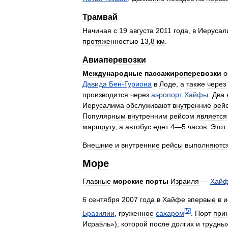
Трамвай
Начиная
с
19
августа
2011
года
,
в
Иерусал
протяженностью
13
,
8
км
.
Авиаперевозки
Международные
пассажироперевозки
о
Давида
Бен
-
Гуриона
в
Лоде
,
а
также
через
производится
через
аэропорт
Хайфы
.
Два
Иерусалима
обслуживают
внутренние
рей
Популярным
внутренним
рейсом
является
маршруту
,
а
автобус
едет
4
—
5
часов
.
Этот
Внешние
и
внутренние
рейсы
выполняютс
Море
Главные
морские
порты
Израиля
—
Хай
6
сентября
2007
года
в
Хайфе
впервые
в
и
[
5
]
Бразилии
,
груженное
сахаром
.
Порт
при
Исраэ́ль
»),
которой
после
долгих
и
трудны