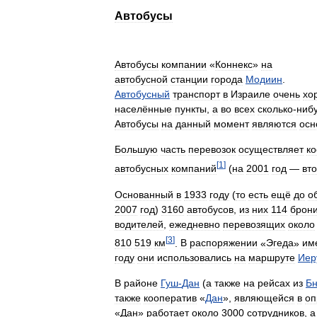
Автобусы
Автобусы
компании
«
Коннекс
»
на
автобусной
станции
города
Модиин
.
Автобусный
транспорт
в
Израиле
очень
хо
населённые
пункты
,
а
во
всех
сколько
-
ниб
Автобусы
на
данный
момент
являются
осн
Большую
часть
перевозок
осуществляет
ко
[
1
]
автобусных
компаний
(
на
2001
год
—
вт
Основанный
в
1933
году
(
то
есть
ещё
до
о
2007
год
)
3160
автобусов
,
из
них
114
брон
водителей
,
ежедневно
перевозящих
около
[
3
]
810
519
км
.
В
распоряжении
«
Эгеда
»
им
году
они
использовались
на
маршруте
Иер
В
районе
Гуш
-
Дан
(
а
также
на
рейсах
из
Б
также
кооператив
«
Дан
»,
являющейся
в
оп
«
Дан
»
работает
около
3000
сотрудников
,
а