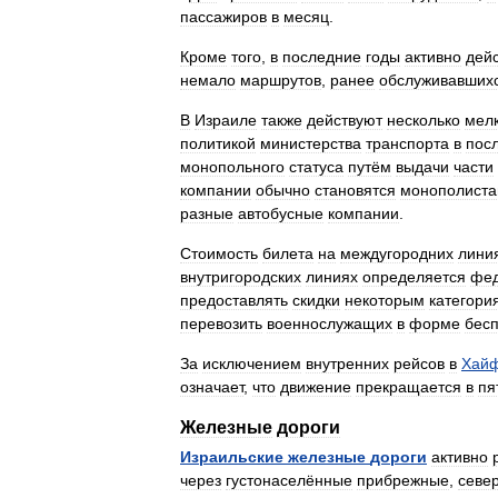
пассажиров
в
месяц
.
Кроме
того
,
в
последние
годы
активно
дейс
немало
маршрутов
,
ранее
обслуживавших
В
Израиле
также
действуют
несколько
мел
политикой
министерства
транспорта
в
пос
монопольного
статуса
путём
выдачи
части
компании
обычно
становятся
монополиста
разные
автобусные
компании
.
Стоимость
билета
на
междугородних
лини
внутригородских
линиях
определяется
фе
предоставлять
скидки
некоторым
категори
перевозить
военнослужащих
в
форме
бес
За
исключением
внутренних
рейсов
в
Хай
означает
,
что
движение
прекращается
в
пя
Железные
дороги
Израильские
железные
дороги
активно
через
густонаселённые
прибрежные
,
севе