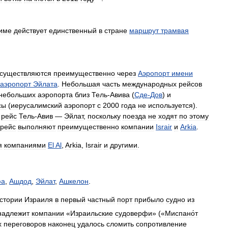
име
действует
единственный
в
стране
маршрут
трамвая
существляются
преимущественно
через
Аэропорт
имени
аэропорт
Эйлата
.
Небольшая
часть
международных
рейсов
небольших
аэропорта
близ
Тель
-
Авива
(
Сде
-
Дов
)
и
сы
(
иерусалимский
аэропорт
с
2000
года
не
используется
).
рейс
Тель
-
Авив
—
Эйлат
,
поскольку
поезда
не
ходят
по
этому
рейс
выполняют
преимущественно
компании
Israir
и
Arkia
.
я
компаниями
El
Al
,
Arkia
,
Israir
и
другими
.
фа
,
Ашдод
,
Эйлат
,
Ашкелон
.
стории
Израиля
в
первый
частный
порт
прибыло
судно
из
надлежит
компании
«
Израильские
судоверфи
» («
Миспано́т
х
переговоров
наконец
удалось
сломить
сопротивление