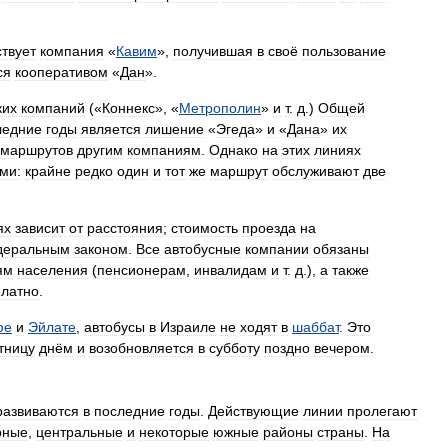
твует
компания
«
Кавим
»,
получившая
в
своё
пользование
ся
кооперативом
«
Дан
».
ких
компаний
(«
Коннекс
», «
Метрополин
»
и
т
.
д
.)
Общей
ледние
годы
является
лишение
«
Эгеда
»
и
«
Дана
»
их
маршрутов
другим
компаниям
.
Однако
на
этих
линиях
ми:
крайне
редко
один
и
тот
же
маршрут
обслуживают
две
ях
зависит
от
расстояния
;
стоимость
проезда
на
деральным
законом
.
Все
автобусные
компании
обязаны
ям
населения
(
пенсионерам
,
инвалидам
и
т
.
д
.),
а
также
платно
.
фе
и
Эйлате
,
автобусы
в
Израиле
не
ходят
в
шаббат
.
Это
тницу
днём
и
возобновляется
в
субботу
поздно
вечером
.
развиваются
в
последние
годы
.
Действующие
линии
пролегают
рные
,
центральные
и
некоторые
южные
районы
страны
.
На