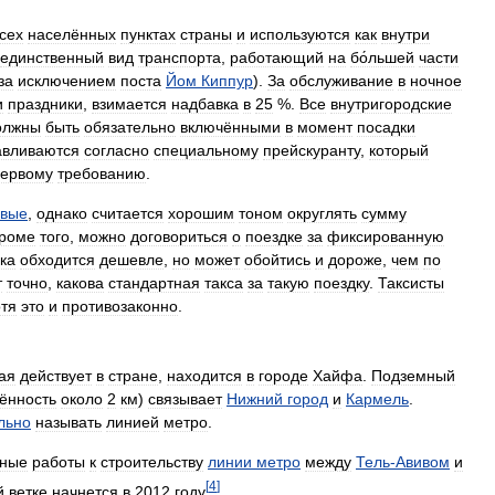
сех
населённых
пунктах
страны
и
используются
как
внутри
единственный
вид
транспорта
,
работающий
на
бо́льшей
части
за
исключением
поста
Йом
Киппур
).
За
обслуживание
в
ночное
и
праздники
,
взимается
надбавка
в
25
%.
Все
внутригородские
олжны
быть
обязательно
включёнными
в
момент
посадки
авливаются
согласно
специальному
прейскуранту
,
который
ервому
требованию
.
евые
,
однако
считается
хорошим
тоном
округлять
сумму
роме
того
,
можно
договориться
о
поездке
за
фиксированную
ка
обходится
дешевле
,
но
может
обойтись
и
дороже
,
чем
по
т
точно
,
какова
стандартная
такса
за
такую
поездку
.
Таксисты
отя
это
и
противозаконно
.
ая
действует
в
стране
,
находится
в
городе
Хайфа
.
Подземный
ённость
около
2
км
)
связывает
Нижний
город
и
Кармель
.
льно
называть
линией
метро
.
ьные
работы
к
строительству
линии
метро
между
Тель
-
Авивом
и
[
4
]
й
ветке
начнется
в
2012
году
.