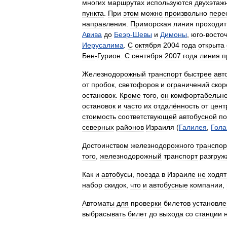
многих
маршрутах
используются
двухэтаж
пункта
.
При
этом
можно
произвольно
пере
направления
.
Приморская
линия
проходит
Авива
до
Беэр
-
Шевы
и
Димоны
,
юго
-
восто
Иерусалима
.
С
октября
2004
года
открыта
Бен
-
Гурион
.
С
сентября
2007
года
линия
п
Железнодорожный
транспорт
быстрее
авт
от
пробок
,
светофоров
и
ограничений
скор
остановок
.
Кроме
того
,
он
комфортабельн
остановок
и
часто
их
отдалённость
от
цент
стоимость
соответствующей
автобусной
по
северных
районов
Израиля
(
Галилея
,
Гола
Достоинством
железнодорожного
транспор
того
,
железнодорожный
транспорт
разгруж
Как
и
автобусы
,
поезда
в
Израиле
не
ходят
набор
скидок
,
что
и
автобусные
компании
,
Автоматы
для
проверки
билетов
установл
выбрасывать
билет
до
выхода
со
станции