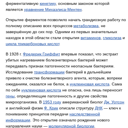
ферментативную
кинетику
, основным законом которой
является
уравнение Михаэлиса-Ментен
.
Открытие ферментов позволило начать грандиозную работу по
полному описанию всех процессов
метаболизма
, не
завершённую до сих пор. Одними из первых значительных
находок в этой области стали открытия
витаминов
,
гликолиза
и
цикла трикарбоновых кислот
.
В 1928 г.
Фредерик Гриффит
впервые показал, что экстракт
убитых нагреванием болезнетворных бактерий может
передавать признак патогенности неопасным бактериям.
Исследование
трансформации
бактерий в дальнейшем
привело к очистке болезнетворного агента, которым, вопреки
ожиданиям, оказался не белок, а
нуклеиновая кислота
. Сама
по себе
нуклеиновая кислота
не опасна, она лишь переносит
гены
, определяющие патогенность и другие свойства
микроорганизма. В
1953 году
американский биолог
Дж. Уотсон
и английский физик
Ф. Крик
описали структуру
ДНК
— ключ к
пониманию принципов передачи
наследственной
информации
. Это открытие означало рождение нового
направления науки —
молекулярной биологии
.