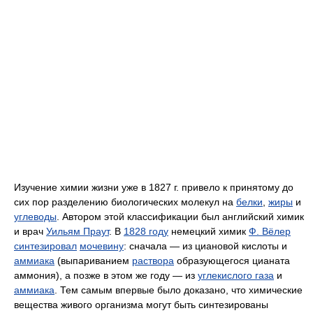
Изучение химии жизни уже в 1827 г. привело к принятому до
сих пор разделению биологических молекул на
белки
,
жиры
и
углеводы
. Автором этой классификации был английский химик
и врач
Уильям Праут
. В
1828 году
немецкий химик
Ф. Вёлер
синтезировал
мочевину
: сначала — из циановой кислоты и
аммиака
(выпариванием
раствора
образующегося цианата
аммония), а позже в этом же году — из
углекислого газа
и
аммиака
. Тем самым впервые было доказано, что химические
вещества живого организма могут быть синтезированы