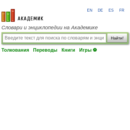
EN
DE
ES
FR
academic.ru
Словари и энциклопедии на Академике
Найти!
Толкования
Переводы
Книги
Игры ⚽