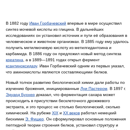
В 1882 году
Иван Горбачевский
впервые в мире осуществил
синтез мочевой кислоты из глицина. В дальнейших
исследованиях он установил источник и пути её образования в
человеческом и животном организмах. В 1885 году ему удалось
получить метилмочевую кислоту из метилгидантоина и
карбамида. В 1886 году он предложил новый метод синтеза
креатина
, а в 1889—1891 годах открыл фермент
ксантиноксидазу
. Иван Горбачевский одним из первых указал,
что аминокислоты являются составляющими белков.
Новый толчок развитию биологической химии дали работы по
изучению брожения, инициированные
Луи Пастером
. В 1897 г.
Эдуард Бухнер
доказал, что ферментация сахара может
происходить в присутствии бесклеточного дрожжевого
экстракта, и это процесс не столько биологический, сколько
химический. На рубеже
XIX
и
XX веков
работал немецкий
биохимик
Э. Фишер
. Он сформулировал основные положения
пептидной теории строения белков, установил структуру и