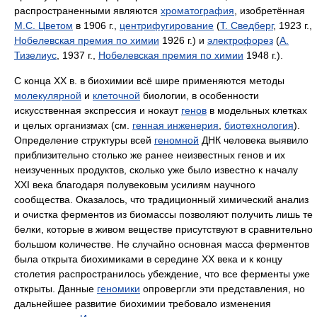
распространенными являются
хроматография
, изобретённая
М.С. Цветом
в 1906 г.,
центрифугирование
(
Т. Сведберг
, 1923 г.,
Нобелевская премия по химии
1926 г.) и
электрофорез
(
А.
Тизелиус
, 1937 г.,
Нобелевская премия по химии
1948 г.).
С конца ХХ в. в биохимии всё шире применяются методы
молекулярной
и
клеточной
биологии, в особенности
искусственная экспрессия и нокаут
генов
в модельных клетках
и целых организмах (см.
генная инженерия
,
биотехнология
).
Определение структуры всей
геномной
ДНК человека выявило
приблизительно столько же ранее неизвестных генов и их
неизученных продуктов, сколько уже было известно к началу
XXI века благодаря полувековым усилиям научного
сообщества. Оказалось, что традиционный химический анализ
и очистка ферментов из биомассы позволяют получить лишь те
белки, которые в живом веществе присутствуют в сравнительно
большом количестве. Не случайно основная масса ферментов
была открыта биохимиками в середине XX века и к концу
столетия распространилось убеждение, что все ферменты уже
открыты. Данные
геномики
опровергли эти представления, но
дальнейшее развитие биохимии требовало изменения