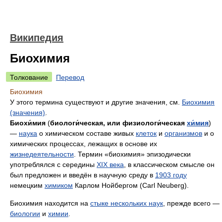
Википедия
Биохимия
Толкование
Перевод
Биохимия
У этого термина существуют и другие значения, см.
Биохимия
(значения)
.
Биохи́мия
(
биологи́ческая, или физиологи́ческая
хи́мия
)
—
наука
о химическом составе живых
клеток
и
организмов
и о
химических процессах, лежащих в основе их
жизнедеятельности
. Термин «биохимия» эпизодически
употреблялся с середины
XIX века
, в классическом смысле он
был предложен и введён в научную среду в
1903 году
немецким
химиком
Карлом Нойбергом (Carl Neuberg).
Биохимия находится на
стыке нескольких наук
, прежде всего —
биологии
и
химии
.