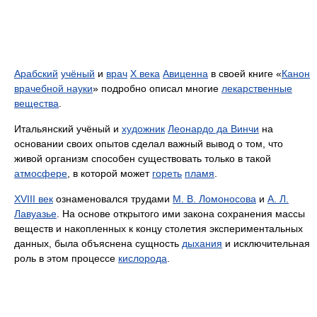
Арабский
учёный
и
врач
X века
Авиценна
в своей книге «
Канон
врачебной науки
» подробно описал многие
лекарственные
вещества
.
Итальянский учёный и
художник
Леонардо да Винчи
на
основании своих опытов сделал важный вывод о том, что
живой организм способен существовать только в такой
атмосфере
, в которой может
гореть
пламя
.
XVIII век
ознаменовался трудами
М. В. Ломоносова
и
А. Л.
Лавуазье
. На основе открытого ими закона сохранения массы
веществ и накопленных к концу столетия экспериментальных
данных, была объяснена сущность
дыхания
и исключительная
роль в этом процессе
кислорода
.