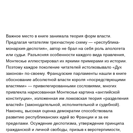
Важное место в книге занимала теория форм власти.
Предлагая читателям трехчастную схему — «республика-
монархия-деспотия», автор не брал на себя роль апологета
или судьи. Разъясняя особенности каждого вида правления,
Монтескье иллюстрировал их яркими примерами из истории.
Поэтому каждое поколение читателей истолковывало «Дух
законов» по-своему. Французские парламенты нашли в книге
обоснование абсолютной власти короля «посредствующими
властями» — привилегированными сословиями, многих
привлекла нарисованная Монтескье картина «английской
конституции», изложенная им локковская теория «разделения
властей» (законодательной, исполнительной и судебной).
Наконец, высокая оценка демократии способствовала
развитию республиканских идей во Франции и за ее
пределами. Осуждение деспотизма, утверждение принципа
гражданской и личной свободы, призыв к веротерпимости,