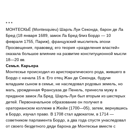
* * *
МОНТЕСКЬЕ́ (Montesquieu) Шарль Луи Секонда, барон де Ла
Бред (18 января 1689, замок Ла Бред близ Бордо — 10
февраля 1755, Париж), французский мыслитель эпохи
Просвещения, правовед; его теория «разделения властей»
оказала большое влияние на развитие конституционной мысли
18—20 вв.
Семья. Карьера
Монтескье происходил из аристократического рода, жившего в
Бордо с начала 15 в. Его отец Жан де Секонда, будучи
младшим сыном в семье, не наследовал родовых земель, но
мать, урожденная Франсуаза де Пенель, принесла мужу в
приданое замок Ла Бред. Шарль-Луи был вторым из шестерых
детей. Первоначальное образование он получил в
ораторианском коллеже в Жюйи (1700—05), затем, вернувшись
в Бордо, изучал право. В 1708 стал адвокатом, в 1714 —
советником парламента Бордо, а два года спустя унаследовал
от своего бездетного дяди барона де Монтескье вместе с