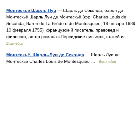
Монтескьё Шарль Луи
— Шарль де Секонда, барон де
Монтескьё Шарль Луи де Монтескьё (фр. Charles Louis de
Seconda, Baron de La Brède e de Montesquieu; 18 января 1689
10 февраля 1755) французский писатель, правовед и
философ, автор романа «Персидские письма», статей из …
Википедия
Монтескьё, Шарль-Луи де Секонда
— Шарль Луи де
Монтескьё Charles Louis de Montesquieu …
Википедия