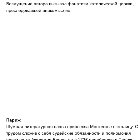
Возмущение автора вызывал фанатизм католической церкви,
преследовавшей инакомыслие.
Париж
Шумная литературная слава привлекла Монтескье в столицу. С
трудом сложив с себя судейские обязанности и полномочия
президента Академии Бордо, он в 1726 перебрался в Париж,