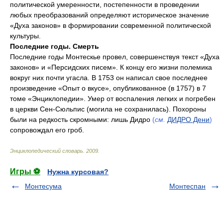
политической умеренности, постепенности в проведении
любых преобразований определяют историческое значение
«Духа законов» в формировании современной политической
культуры.
Последние годы. Смерть
Последние годы Монтескье провел, совершенствуя текст «Духа
законов» и «Персидских писем». К концу его жизни полемика
вокруг них почти угасла. В 1753 он написал свое последнее
произведение «Опыт о вкусе», опубликованное (в 1757) в 7
томе «Энциклопедии». Умер от воспаления легких и погребен
в церкви Сен-Сюльпис (могила не сохранилась). Похороны
были на редкость скромными: лишь Дидро
(
см.
ДИДРО Дени
)
сопровождал его гроб.
Энциклопедический словарь
.
2009
.
Игры ⚽
Нужна курсовая?
Монтесума
Монтеспан