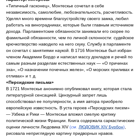
«Типичный гасконец», Монтескье сочетал в себе
независимость, самолюбие, любознательность, расчетливость.
Уделял много времени благоустройству своего замка, любил
работать на виноградниках, которые были главным источником
дохода. Парламентские обязанности занимали его скорее по
фамильной обязанности, чем по личной склонности: судейское
крючкотворство наводило на него скуку. Службу в парламенте
он сочетал с занятиями наукой. В 1716 Монтескье был избран
членом Академии Бордо и написал массу докладов и речей по
самым разным разделам естественных наук — «О причинах
эха», «О назначении почечных желез», «О морских приливах и
отливах» и т. д.
«Персидские письма»
В 1721 Монтескье анонимно опубликовал книгу, которая стала
литературной сенсацией. Цензурный запрет лишь
способствовал ее популярности, а имя автора приобрело
европейскую известность. В уста героев «Персидских писем»
— Узбека и Рики — Монтескье вложил смелую критику
политической жизни Франции. Книга содержала саркастические
оценки личности Людовика XIV
(
см.
ЛЮДОВИК XIV Бурбон
)
,
рисовала неприглядную картину придворных нравов.