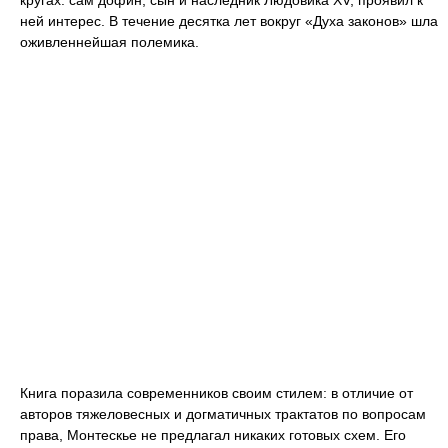
кругах: сам дофин, сын и наследник Людовика XV, проявил к
ней интерес. В течение десятка лет вокруг «Духа законов» шла
оживленнейшая полемика.
Книга поразила современников своим стилем: в отличие от
авторов тяжеловесных и догматичных трактатов по вопросам
права, Монтескье не предлагал никаких готовых схем. Его