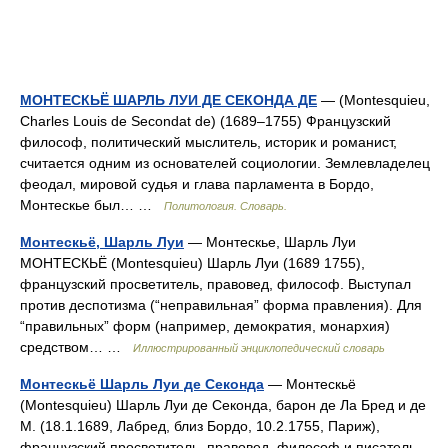
МОНТЕСКЬЁ ШАРЛЬ ЛУИ ДЕ СЕКОНДА ДЕ
— (Montesquieu,
Charles Louis de Secondat de) (1689–1755) Французский
философ, политический мыслитель, историк и романист,
считается одним из основателей социологии. Землевладелец
феодал, мировой судья и глава парламента в Бордо,
Монтескье был… …
Политология. Словарь.
Монтескьё, Шарль Луи
— Монтескье, Шарль Луи
МОНТЕСКЬЁ (Montesquieu) Шарль Луи (1689 1755),
французский просветитель, правовед, философ. Выступал
против деспотизма (“неправильная” форма правления). Для
“правильных” форм (например, демократия, монархия)
средством… …
Иллюстрированный энциклопедический словарь
Монтескьё Шарль Луи де Секонда
— Монтескьё
(Montesquieu) Шарль Луи де Секонда, барон де Ла Бред и де
М. (18.1.1689, Лабред, близ Бордо, 10.2.1755, Париж),
французский просветитель, правовед, философ и писатель.