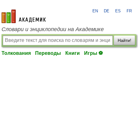
EN
DE
ES
FR
academic.ru
Словари и энциклопедии на Академике
Найти!
Толкования
Переводы
Книги
Игры ⚽