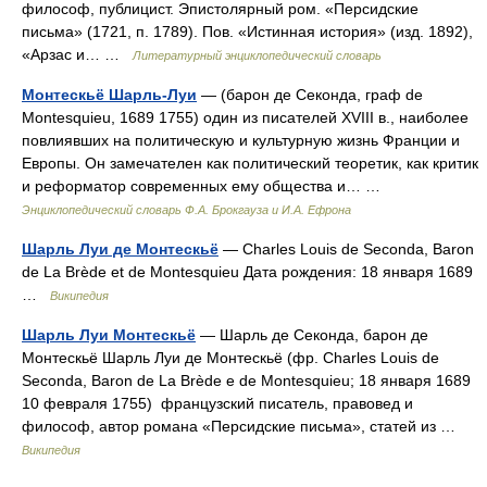
философ, публицист. Эпистолярный ром. «Персидские
письма» (1721, п. 1789). Пов. «Истинная история» (изд. 1892),
«Арзас и… …
Литературный энциклопедический словарь
Монтескьё Шарль-Луи
— (барон де Секонда, граф de
Montesquieu, 1689 1755) один из писателей XVIII в., наиболее
повлиявших на политическую и культурную жизнь Франции и
Европы. Он замечателен как политический теоретик, как критик
и реформатор современных ему общества и… …
Энциклопедический словарь Ф.А. Брокгауза и И.А. Ефрона
Шарль Луи де Монтескьё
— Charles Louis de Seconda, Baron
de La Brède et de Montesquieu Дата рождения: 18 января 1689
…
Википедия
Шарль Луи Монтескьё
— Шарль де Секонда, барон де
Монтескьё Шарль Луи де Монтескьё (фр. Charles Louis de
Seconda, Baron de La Brède e de Montesquieu; 18 января 1689
10 февраля 1755) французский писатель, правовед и
философ, автор романа «Персидские письма», статей из …
Википедия