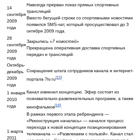
Дата
Этап
Навсегда прерван показ прямых спортивных
14
трансляций
сентября
Вместо бегущей строки со спортивными новостями
2009
появился SMS-чат, который просуществовал до 3
года
октября 2009 года.
28
Закрылись «
7 новостей
»
сентября
Прекращена оперативная доставка спортивных
2009
передач и трансляций.
года
Октябрь-
Сокращение штата сотрудников канала и интернет-
декабрь
[15]
2009
портала 7tv.ru
.
года
Канал изменил концепцию. Эфир состоит из
1 января
познавательно-развлекательных программ, а также
2010
[16]
года
кинофильмов
.
В рамках первого этапа ребрендинга —
«Реконструкция началась» — начался процесс
перехода к новой концепции позиционирования
1 марта
телеканала — «Развлекаем с пользой». Канал стал