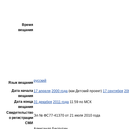
Время
вещания
русский
Язык вещания
Дата начала
17 апреля
2000 года
(как Детский проект)
17 сентября
20
вещания
Дата конца
31 декабря
2011 года
11:59 по МСК
вещания
Свидетельство
Эл № ФС77-41370 от 21 июля 2010 года
о регистрации
СМИ
Александр Беспутин