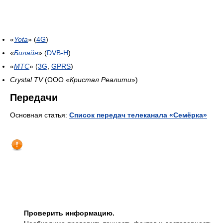
«
Yota
» (
4G
)
«
Билайн
» (
DVB-H
)
«
МТС
» (
3G
,
GPRS
)
Crystal TV
(ООО «
Кристал Реалити
»)
Передачи
Основная статья:
Список передач телеканала «Семёрка»