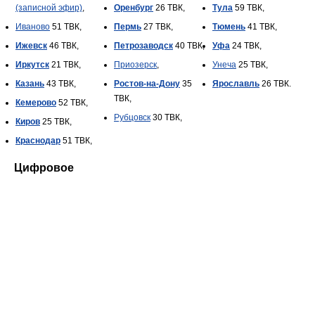
(записной эфир)
,
Оренбург
26 ТВК,
Тула
59 ТВК,
Иваново
51 ТВК,
Пермь
27 ТВК,
Тюмень
41 ТВК,
Ижевск
46 ТВК,
Петрозаводск
40 ТВК,
Уфа
24 ТВК,
Иркутск
21 ТВК,
Приозерск
,
Унеча
25 ТВК,
Казань
43 ТВК,
Ростов-на-Дону
35
Ярославль
26 ТВК.
ТВК,
Кемерово
52 ТВК,
Рубцовск
30 ТВК,
Киров
25 ТВК,
Краснодар
51 ТВК,
Цифровое