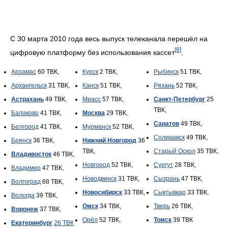
С 30 марта 2010 года весь выпуск телеканала перешёл на
[8]
цифровую платформу без использования кассет
.
Арзамас
60 ТВК,
Курск
2 ТВК,
Рыбинск
51 ТВК,
Архангельск
31 ТВК,
Канск
51 ТВК,
Рязань
52 ТВК,
Астрахань
49 ТВК,
Миасс
57 ТВК,
Санкт-Петербург
25
ТВК,
Балаково
41 ТВК,
Москва
29 ТВК,
Саратов
49 ТВК,
Белгород
41 ТВК,
Мурманск
52 ТВК,
Соликамск
49 ТВК,
Брянск
36 ТВК,
Нижний Новгород
36
ТВК,
Старый Оскол
35 ТВК,
Владивосток
46 ТВК,
Новгород
52 ТВК,
Сургут
28 ТВК,
Владимир
47 ТВК,
Новодвинск
31 ТВК,
Сызрань
47 ТВК,
Волгоград
68 ТВК,
Новосибирск
33 ТВК,
Сыктывкар
33 ТВК,
Вологда
39 ТВК,
Омск
34 ТВК,
Тверь
26 ТВК,
Воронеж
37 ТВК,
Орёл
52 ТВК,
Томск
39 ТВК
Екатеринбург
26 ТВК