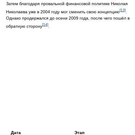
[12]
претендовал на выход в эфир 6 метровой кнопки в Москве
.
Затем благодаря провальной финансовой политике Николая
[13]
Николаева уже в 2004 году мог сменить свою концепцию
.
Однако продержался до осени 2009 года, после чего пошёл в
[14]
обратную сторону
.