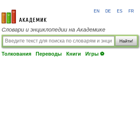
EN
DE
ES
FR
academic.ru
Словари и энциклопедии на Академике
Найти!
Толкования
Переводы
Книги
Игры ⚽