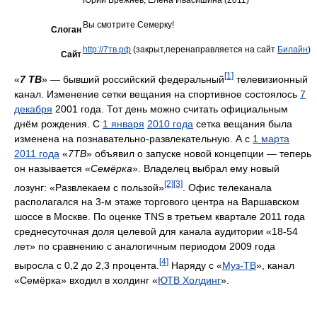
Юрий Брежнев, Елена Ивасишина (2011)
Вы смотрите Семерку!
Слоган
http://7тв.рф
(закрыт,перенаправляется на сайт
Билайн
)
Сайт
[1]
«
7 ТВ
» — бывший российский федеральный
телевизионный
канал. Изменение сетки вещания на спортивное состоялось
7
декабря
2001 года. Тот день можно считать официальным
днём рождения. С
1 января
2010 года
сетка вещания была
изменена на познавательно-развлекательную. А с
1 марта
2011 года
«
7ТВ
» объявил о запуске новой концепции — теперь
он называется «
Семёрка
». Владелец выбрал ему новый
[2]
[3]
лозунг: «Развлекаем с пользой»
. Офис телеканала
располагался на 3-м этаже торгового центра на Варшавском
шоссе в Москве. По оценке TNS в третьем квартале 2011 года
среднесуточная доля целевой для канала аудитории «18-54
лет» по сравнению с аналогичным периодом 2009 года
[4]
выросла с 0,2 до 2,3 процента.
Наряду с «
Муз-ТВ
», канал
«Семёрка» входил в холдинг «
ЮТВ Холдинг
».