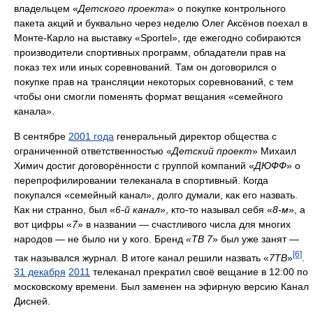
владельцем «
Детского проекта
» о покупке контрольного
пакета акций и буквально через неделю Олег Аксёнов поехал в
Монте-Карло на выставку «Sportel», где ежегодно собираются
производители спортивных программ, обладатели прав на
показ тех или иных соревнований. Там он договорился о
покупке прав на трансляции некоторых соревнований, с тем
чтобы они смогли поменять формат вещания «семейного
канала».
В сентябре
2001 года
генеральный директор общества с
ограниченной ответственностью «
Детский проект
» Михаил
Химич достиг договорённости с группой компаний «
ДЮФФ
» о
перепрофилировании телеканала в спортивный. Когда
покупался «семейный канал», долго думали, как его назвать.
Как ни странно, был «
6-й канал
», кто-то называл себя «
8-м
», а
вот цифры «
7
» в названии — счастливого числа для многих
народов — не было ни у кого. Бренд
«ТВ 7
» был уже занят —
[6]
так назывался журнал. В итоге канал решили назвать «
7ТВ
»
.
31 декабря
2011
телеканал прекратил своё вещание в 12:00 по
московскому времени. Был заменен на эфирную версию Канал
Дисней.