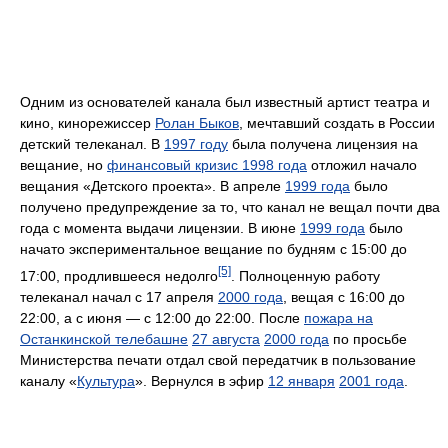
Одним из основателей канала был известный артист театра и
кино, кинорежиссер
Ролан Быков
, мечтавший создать в России
детский телеканал. В
1997 году
была получена лицензия на
вещание, но
финансовый кризис 1998 года
отложил начало
вещания «Детского проекта». В апреле
1999 года
было
получено предупреждение за то, что канал не вещал почти два
года с момента выдачи лицензии. В июне
1999 года
было
начато экспериментальное вещание по будням с 15:00 до
[5]
17:00, продлившееся недолго
. Полноценную работу
телеканал начал с 17 апреля
2000 года
, вещая с 16:00 до
22:00, а с июня — с 12:00 до 22:00. После
пожара на
Останкинской телебашне
27 августа
2000 года
по просьбе
Министерства печати отдал свой передатчик в пользование
каналу «
Культура
». Вернулся в эфир
12 января
2001 года
.