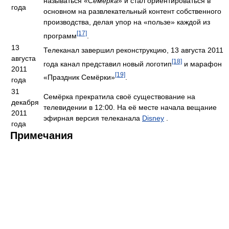
2011
называться «
Семёрка
» и стал ориентироваться в
года
основном на развлекательный контент собственного
производства, делая упор на «пользе» каждой из
[17]
программ
.
13
Телеканал завершил реконструкцию, 13 августа 2011
августа
[18]
года канал представил новый логотип
и марафон
2011
[19]
«Праздник Семёрки»
.
года
31
Семёрка прекратила своё существование на
декабря
телевидении в 12:00. На её месте начала вещание
2011
эфирная версия телеканала
Disney
.
года
Примечания