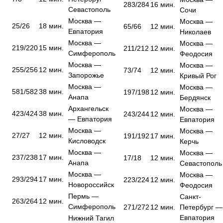
283/284
16 мин.
Севастополь
Сочи
Москва —
Москва —
25/26
18 мин.
65/66
12 мин.
Евпатория
Николаев
Москва —
Москва —
219/220
15 мин.
211/212
12 мин.
Симферополь
Феодосия
Москва —
Москва —
255/256
12 мин.
73/74
12 мин.
Запорожье
Кривый Рог
Москва —
Москва —
581/582
38 мин.
197/198
12 мин.
Анапа
Бердянск
Архангельск
Москва —
423/424
38 мин.
243/244
12 мин.
— Евпатория
Евпатория
Москва —
Москва —
27/27
12 мин.
191/192
17 мин.
Кисловодск
Керчь
Москва —
Москва —
237/238
17 мин.
17/18
12 мин.
Анапа
Севастополь
Москва —
Москва —
293/294
17 мин.
223/224
12 мин.
Новороссийск
Феодосия
Пермь —
Санкт-
263/264
12 мин.
Симферополь
271/272
12 мин.
Петербург —
Евпатория
Нижний Тагил