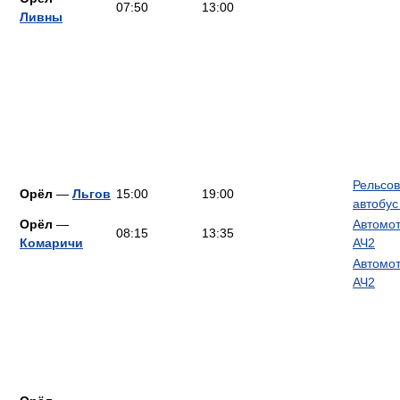
07:50
13:00
Ливны
Рельсо
Орёл
—
Льгов
15:00
19:00
автобус
Орёл
—
Автомо
08:15
13:35
Комаричи
АЧ2
Автомо
АЧ2