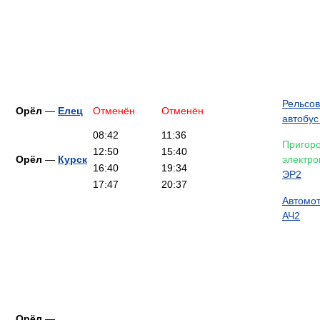
Рельсо
Орёл
—
Елец
Отменён
Отменён
автобус
08:42
11:36
Пригор
12:50
15:40
Орёл
—
Курск
электро
16:40
19:34
ЭР2
17:47
20:37
Автомо
АЧ2
Орёл
—