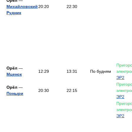
Орёл
—
Михайловский
20:20
22:30
Рудник
Пригор
Орёл
—
12:29
13:31
По будням
электро
Мценск
ЭР2
Пригор
Орёл
—
20:30
22:15
электро
Поныри
ЭР2
Пригор
электро
ЭР2