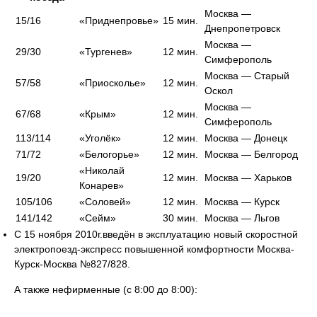
Москва —
15/16
«Приднепровье»
15 мин.
Днепропетровск
Москва —
29/30
«Тургенев»
12 мин.
Симферополь
Москва — Старый
57/58
«Приосколье»
12 мин.
Оскол
Москва —
67/68
«Крым»
12 мин.
Симферополь
113/114
«Уголёк»
12 мин.
Москва — Донецк
71/72
«Белогорье»
12 мин.
Москва — Белгород
«Николай
19/20
12 мин.
Москва — Харьков
Конарев»
105/106
«Соловей»
12 мин.
Москва — Курск
141/142
«Сейм»
30 мин.
Москва — Льгов
С 15 ноября 2010г.введён в эксплуатацию новый скоростной
электропоезд-экспресс повышенной комфортности Москва-
Курск-Москва №827/828.
А также нефирменные (с 8:00 до 8:00):