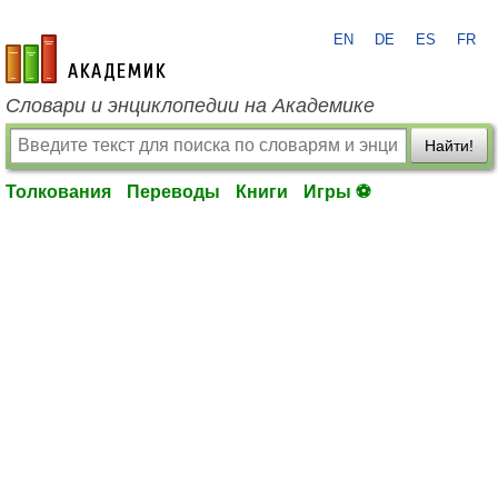
EN
DE
ES
FR
academic.ru
Словари и энциклопедии на Академике
Найти!
Толкования
Переводы
Книги
Игры ⚽