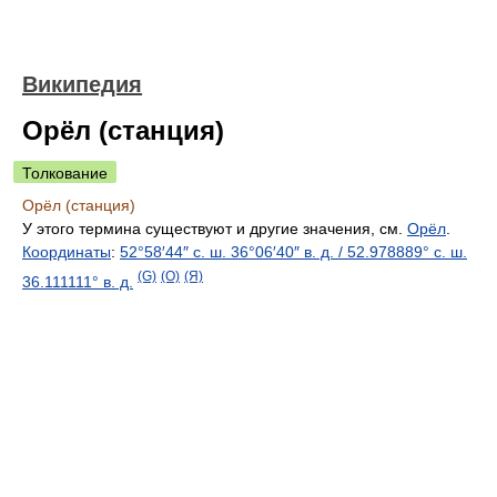
Википедия
Орёл (станция)
Толкование
Орёл (станция)
У этого термина существуют и другие значения, см.
Орёл
.
Координаты
:
52°58′44″ с. ш.
36°06′40″ в. д.
/
52.978889° с. ш.
(G)
(O)
(Я)
36.111111° в. д.