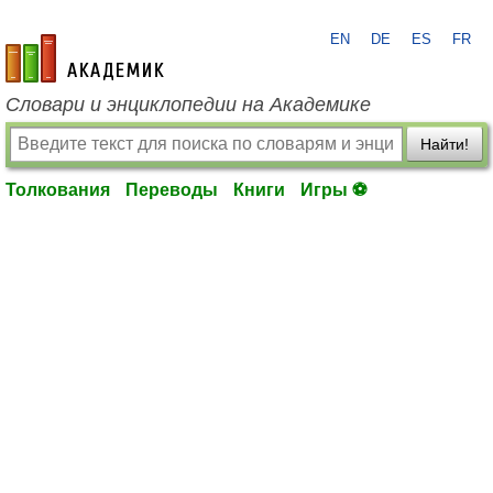
EN
DE
ES
FR
academic.ru
Словари и энциклопедии на Академике
Найти!
Толкования
Переводы
Книги
Игры ⚽