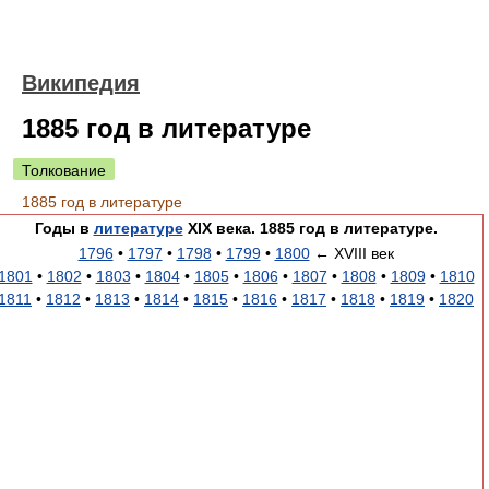
Википедия
1885 год в литературе
Толкование
1885 год в литературе
Годы в
литературе
XIX века. 1885 год в литературе.
1796
•
1797
•
1798
•
1799
•
1800
← XVIII век
1801
•
1802
•
1803
•
1804
•
1805
•
1806
•
1807
•
1808
•
1809
•
1810
1811
•
1812
•
1813
•
1814
•
1815
•
1816
•
1817
•
1818
•
1819
•
1820