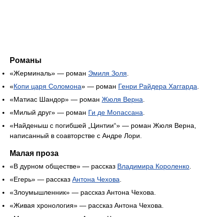
Романы
«Жерминаль» — роман
Эмиля Золя
.
«
Копи царя Соломона
» — роман
Генри Райдера Хаггарда
.
«Матиас Шандор» — роман
Жюля Верна
.
«Милый друг» — роман
Ги де Мопассана
.
«Найденыш с погибшей „Цинтии“» — роман Жюля Верна,
написанный в соавторстве с Андре Лори.
Малая проза
«В дурном обществе» — рассказ
Владимира Короленко
.
«Егерь» — рассказ
Антона Чехова
.
«Злоумышленник» — рассказ Антона Чехова.
«Живая хронология» — рассказ Антона Чехова.