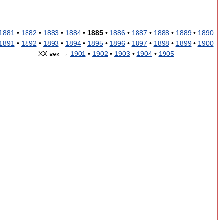
1881
•
1882
•
1883
•
1884
•
1885
•
1886
•
1887
•
1888
•
1889
•
1890
1891
•
1892
•
1893
•
1894
•
1895
•
1896
•
1897
•
1898
•
1899
•
1900
XX век →
1901
•
1902
•
1903
•
1904
•
1905