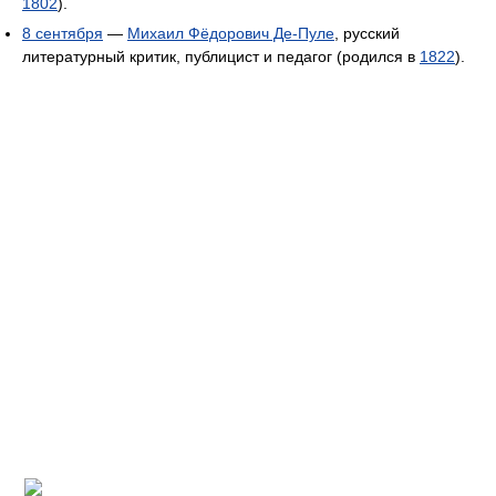
1802
).
8 сентября
—
Михаил Фёдорович Де-Пуле
, русский
литературный критик, публицист и педагог (родился в
1822
).