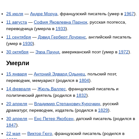
26 июля
—
Андре Моруа
, французский писатель (умер в
1967
).
11 августа
—
София Яковлевна Парнок
, русская поэтесса,
переводчица (умерла в
1933
).
11 сентября
—
Дэвид Герберт Лоуренс
, английский писатель
(умер в
1930
).
30 октября
—
Эзра Паунд
, американский поэт (умер в
1972
).
Умерли
15 января
—
Антоний Эдвард Одынец
, польский поэт,
переводчик, мемуарист (родился в
1804
).
14 февраля
—
Жюль Валлес
, французский писатель и
политический деятель (родился в
1832
).
20 апреля
—
Владимир Степанович Курочкин
, русский
драматург, переводчик, издатель (родился в
1829
).
30 апреля
—
Енс Петер Якобсен
, датский писатель (родился в
1847
).
22 мая
—
Виктор Гюго
, французский писатель (родился в