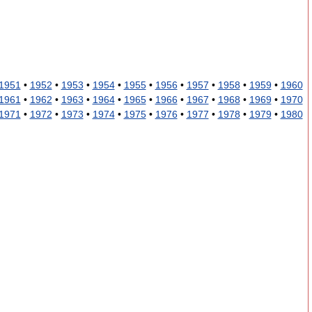
1951
•
1952
•
1953
•
1954
•
1955
•
1956
•
1957
•
1958
•
1959
•
1960
1961
•
1962
•
1963
•
1964
•
1965
•
1966
•
1967
•
1968
•
1969
•
1970
1971
•
1972
•
1973
•
1974
•
1975
•
1976
•
1977
•
1978
•
1979
•
1980