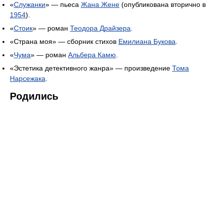
«
Служанки
» — пьеса
Жана Жене
(опубликована вторично в
1954
).
«
Стоик
» — роман
Теодора Драйзера
.
«Страна моя» — сборник стихов
Емилиана Букова
.
«
Чума
» — роман
Альбера Камю
.
«Эстетика детективного жанра» — произведение
Тома
Нарсежака
.
Родились