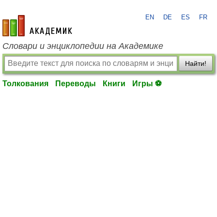
EN
DE
ES
FR
academic.ru
Словари и энциклопедии на Академике
Найти!
Толкования
Переводы
Книги
Игры ⚽