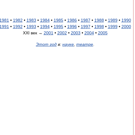
1981
•
1982
•
1983
•
1984
•
1985
•
1986
•
1987
•
1988
•
1989
•
1990
1991
•
1992
•
1993
•
1994
•
1995
•
1996
•
1997
•
1998
•
1999
•
2000
XXI век →
2001
•
2002
•
2003
•
2004
•
2005
Этот год
в:
науке
,
театре
.