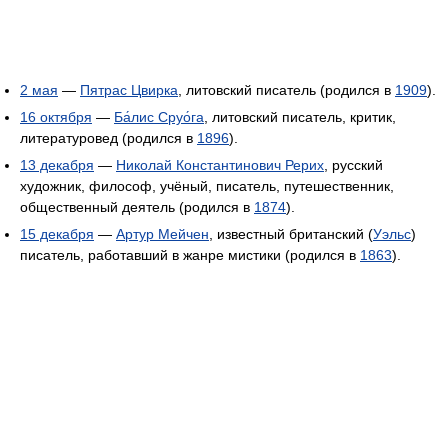
2 мая
—
Пятрас Цвирка
, литовский писатель (родился в
1909
).
16 октября
—
Ба́лис Сруо́га
, литовский писатель, критик,
литературовед (родился в
1896
).
13 декабря
—
Николай Константинович Рерих
, русский
художник, философ, учёный, писатель, путешественник,
общественный деятель (родился в
1874
).
15 декабря
—
Артур Мейчен
, известный британский (
Уэльс
)
писатель, работавший в жанре мистики (родился в
1863
).