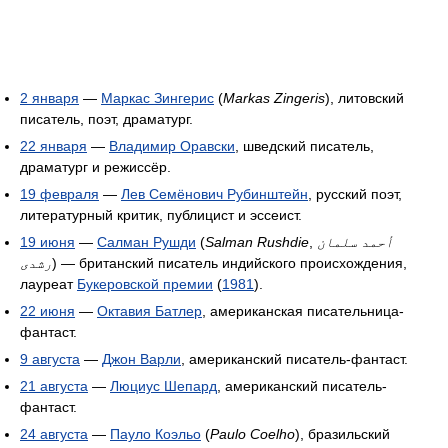
2 января
—
Маркас Зингерис
(
Markas Zingeris
), литовский
писатель, поэт, драматург.
22 января
—
Владимир Оравски
, шведский писатель,
драматург и режиссёр.
19 февраля
—
Лев Семёнович Рубинштейн
, русский поэт,
литературный критик, публицист и эссеист.
19 июня
—
Салман Рушди
(
Salman Rushdie
,
أحمد سلمان
رشدی
) — британский писатель индийского происхождения,
лауреат
Букеровской премии
(
1981
).
22 июня
—
Октавия Батлер
, американская писательница-
фантаст.
9 августа
—
Джон Варли
, американский писатель-фантаст.
21 августа
—
Люциус Шепард
, американский писатель-
фантаст.
24 августа
—
Пауло Коэльо
(
Paulo Coelho
), бразильский