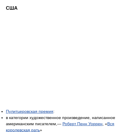
США
Пулитцеровская премия
:
в категории художественное произведение, написанное
американским писателем,—
Роберт Пенн Уоррен
, «
Вся
королевская рать
»