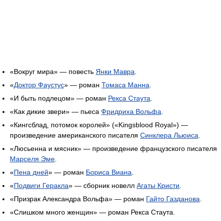
«Вокруг мира» — повесть
Янки Мавра
.
«
Доктор Фаустус
» — роман
Томаса Манна
.
«И быть подлецом» — роман
Рекса Стаута
.
«Как дикие звери» — пьеса
Фридриха Вольфа
.
«Кингсблад, потомок королей» («Kingsblood Royal») —
произведение американского писателя
Синклера Льюиса
.
«Люсьенна и мясник» — произведение французского писателя
Марселя Эме
.
«
Пена дней
» — роман
Бориса Виана
.
«
Подвиги Геракла
» — сборник новелл
Агаты Кристи
.
«Призрак Александра Вольфа» — роман
Гайто Газданова
.
«Слишком много женщин» — роман Рекса Стаута.