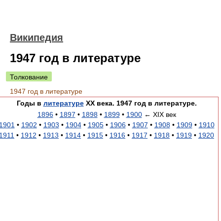
Википедия
1947 год в литературе
Толкование
1947 год в литературе
Годы в
литературе
XX века. 1947 год в литературе.
1896
•
1897
•
1898
•
1899
•
1900
← XIX век
1901
•
1902
•
1903
•
1904
•
1905
•
1906
•
1907
•
1908
•
1909
•
1910
1911
•
1912
•
1913
•
1914
•
1915
•
1916
•
1917
•
1918
•
1919
•
1920