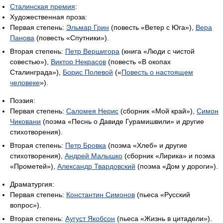
Сталинская премия
:
Художественная проза:
Первая степень:
Эльмар Грин
(повесть «Ветер с Юга»),
Вера
Панова
(повесть «Спутники»).
Вторая степень:
Петр Вершигора
(книга «Люди с чистой
совестью»),
Виктор Некрасов
(повесть «В окопах
Сталинграда»),
Борис Полевой
(«
Повесть о настоящем
человеке
»).
Поэзия:
Первая степень:
Саломея Нерис
(сборник «Мой край»),
Симон
Чиковани
(поэма «Песнь о Давиде Гурамишвили» и другие
стихотворения).
Вторая степень:
Петр Бровка
(поэма «Хлеб» и другие
стихотворения),
Андрей Малышко
(сборник «Лирика» и поэма
«Прометей»),
Александр Твардовский
(поэма «Дом у дороги»).
Драматургия:
Первая степень:
Константин Симонов
(пьеса «Русский
вопрос»).
Вторая степень:
Аугуст Якобсон
(пьеса «Жизнь в цитадели»).