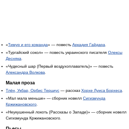
«
Тимур и его команда
» — повесть
Аркадия Гайдара
.
«Тургайский сокол» — повесть украинского писателя
Олексы
Десняка
.
«Чудесный шар (Первый воздухоплаватель)» — повесть
Александра Волкова
.
Малая проза
Тлён, Укбар, Орбис Терциус
— рассказ
Хорхе Луиса Борхеса
.
«Мал мала меньше» — сборник новелл
Сигизмунда
Кржижановского
.
«Неукушенный локоть (Рассказы о Западе)» — сборник новелл
Сигизмунда Кржижановского.
Пьесы