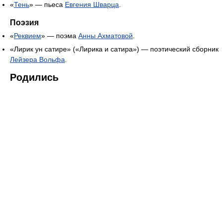
«
Тень
» — пьеса
Евгения Шварца
.
Поэзия
«
Реквием
» — поэма
Анны Ахматовой
.
«Лирик ун сатире» («Лирика и сатира») — поэтический сборник
Лейзера Вольфа
.
Родились