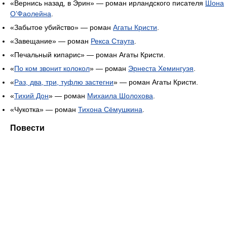
«Вернись назад, в Эрин» — роман ирландского писателя
Шона
О’Фаолейна
.
«Забытое убийство» — роман
Агаты Кристи
.
«Завещание» — роман
Рекса Стаута
.
«Печальный кипарис» — роман Агаты Кристи.
«
По ком звонит колокол
» — роман
Эрнеста Хемингуэя
.
«
Раз, два, три, туфлю застегни
» — роман Агаты Кристи.
«
Тихий Дон
» — роман
Михаила Шолохова
.
«Чукотка» — роман
Тихона Сёмушкина
.
Повести