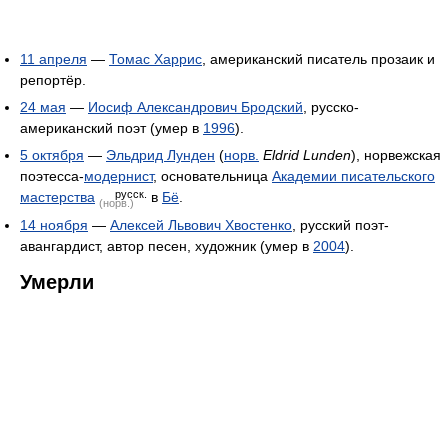
11 апреля
—
Томас Харрис
, американский писатель прозаик и
репортёр.
24 мая
—
Иосиф Александрович Бродский
, русско-
американский поэт (умер в
1996
).
5 октября
—
Эльдрид Лунден
(
норв.
Eldrid Lunden
), норвежская
поэтесса-
модернист
, основательница
Академии писательского
русск.
мастерства
в
Бё
.
(норв.)
14 ноября
—
Алексей Львович Хвостенко
, русский поэт-
авангардист, автор песен, художник (умер в
2004
).
Умерли