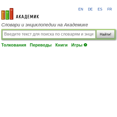
EN
DE
ES
FR
academic.ru
Словари и энциклопедии на Академике
Найти!
Толкования
Переводы
Книги
Игры ⚽