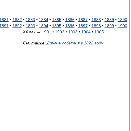
1881
•
1882
•
1883
•
1884
•
1885
•
1886
•
1887
•
1888
•
1889
•
1890
1891
•
1892
•
1893
•
1894
•
1895
•
1896
•
1897
•
1898
•
1899
•
1900
XX век →
1901
•
1902
•
1903
•
1904
•
1905
См. также:
Другие события в 1822 году