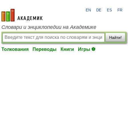
EN
DE
ES
FR
academic.ru
Словари и энциклопедии на Академике
Найти!
Толкования
Переводы
Книги
Игры ⚽