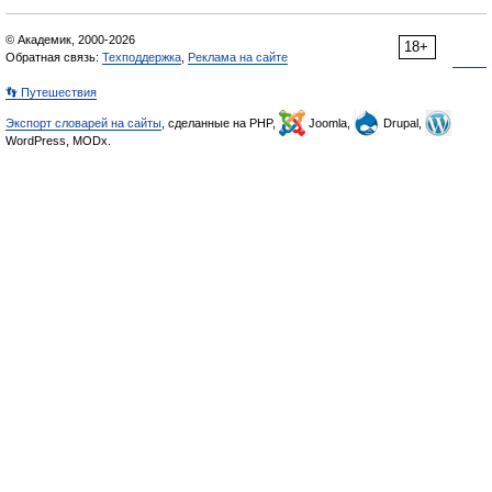
© Академик, 2000-2026
18+
Обратная связь:
Техподдержка
,
Реклама на сайте
👣 Путешествия
Экспорт словарей на сайты
, сделанные на PHP,
Joomla,
Drupal,
WordPress, MODx.