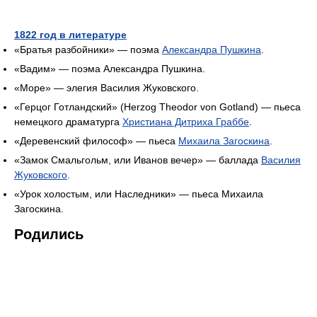
1822 год в литературе
«Братья разбойники» — поэма
Александра Пушкина
.
«Вадим» — поэма Александра Пушкина.
«Море» — элегия Василия Жуковского.
«Герцог Готландский» (Herzog Theodor von Gotland) — пьеса
немецкого драматурга
Христиана Дитриха Граббе
.
«Деревенский философ» — пьеса
Михаила Загоскина
.
«Замок Смальгольм, или Иванов вечер» — баллада
Василия
Жуковского
.
«Урок холостым, или Наследники» — пьеса Михаила
Загоскина.
Родились