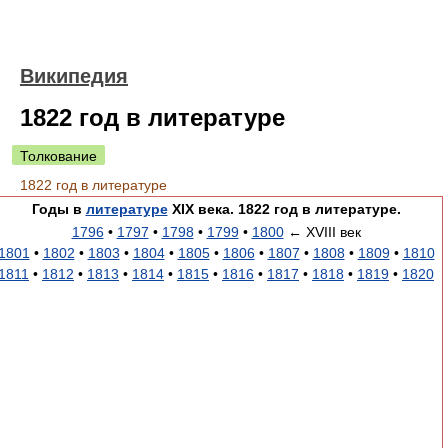
Википедия
1822 год в литературе
Толкование
1822 год в литературе
Годы в
литературе
XIX века. 1822 год в литературе.
1796
•
1797
•
1798
•
1799
•
1800
← XVIII век
1801
•
1802
•
1803
•
1804
•
1805
•
1806
•
1807
•
1808
•
1809
•
1810
1811
•
1812
•
1813
•
1814
•
1815
•
1816
•
1817
•
1818
•
1819
•
1820