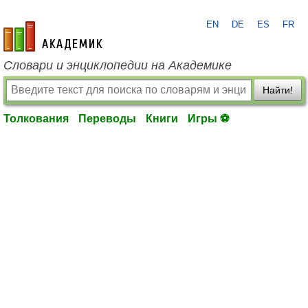
EN
DE
ES
FR
academic.ru
Словари и энциклопедии на Академике
Найти!
Толкования
Переводы
Книги
Игры ⚽