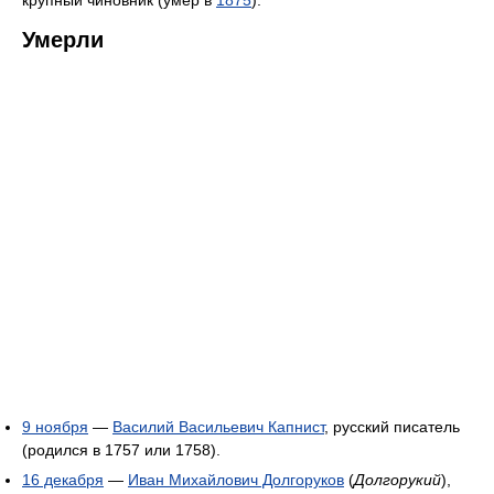
крупный чиновник (умер в
1875
).
Умерли
9 ноября
—
Василий Васильевич Капнист
, русский писатель
(родился в 1757 или 1758).
16 декабря
—
Иван Михайлович Долгоруков
(
Долгорукий
),