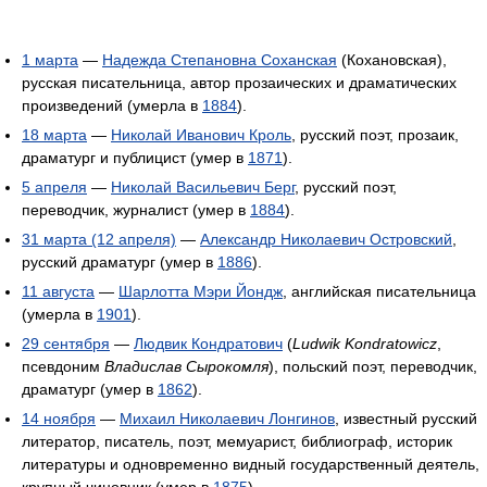
1 марта
—
Надежда Степановна Соханская
(Кохановская),
русская писательница, автор прозаических и драматических
произведений (умерла в
1884
).
18 марта
—
Николай Иванович Кроль
, русский поэт, прозаик,
драматург и публицист (умер в
1871
).
5 апреля
—
Николай Васильевич Берг
, русский поэт,
переводчик, журналист (умер в
1884
).
31 марта (12 апреля)
—
Александр Николаевич Островский
,
русский драматург (умер в
1886
).
11 августа
—
Шарлотта Мэри Йондж
, английская писательница
(умерла в
1901
).
29 сентября
—
Людвик Кондратович
(
Ludwik Kondratowicz
,
псевдоним
Владислав Сырокомля
), польский поэт, переводчик,
драматург (умер в
1862
).
14 ноября
—
Михаил Николаевич Лонгинов
, известный русский
литератор, писатель, поэт, мемуарист, библиограф, историк
литературы и одновременно видный государственный деятель,