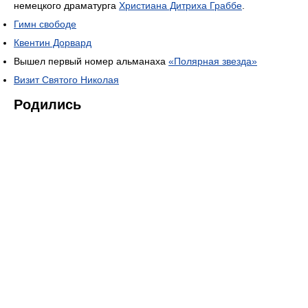
немецкого драматурга
Христиана Дитриха Граббе
.
Гимн свободе
Квентин Дорвард
Вышел первый номер альманаха
«Полярная звезда»
Визит Святого Николая
Родились