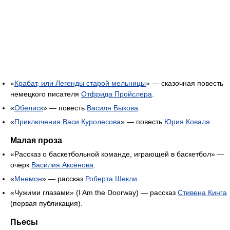
«
Крабат, или Легенды старой мельницы
» — сказочная повесть
немецкого писателя
Отфрида Пройслера
.
«
Обелиск
» — повесть
Василя Быкова
.
«
Приключения Васи Куролесова
» — повесть
Юрия Коваля
.
Малая проза
«Рассказ о баскетбольной команде, играющей в баскетбол» —
очерк
Василия Аксёнова
.
«
Мнемон
» — рассказ
Роберта Шекли
.
«Чужими глазами» (I Am the Doorway) — рассказ
Стивена Кинга
(первая публикация).
Пьесы