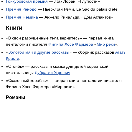
Гонкуровская премия
— Жак Лоран, «Глупости»
Премия Ренодо
— Пьер-Жан Реми, Le Sac du palais d'été
Премия Фемина
— Анжело Ринальди, «Дом Атлантов»
Книги
«В свои разрушенные тела вернитесь» — первая книга
пенталогии писателя
Филипа Хосе Фармера
«
Мир реки
».
«
Золотой мяч и другие рассказы
» — сборник рассказов
Агаты
Кристи
.
«Огонёк» — рассказы и сказки для детей хорватской
писательницы
Дубравки Угрешич
.
«Сказочный корабль» — вторая книга пенталогии писателя
Филипа Хосе Фармера «Мир реки».
Романы