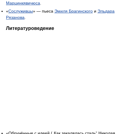
Марцинкявичюса
.
«
Сослуживцы
» — пьеса
Эмиля Брагинского
и
Эльдара
Рязанова
.
Литературоведение
«Обручённые с идеей („Как закалялась сталь“ Николая