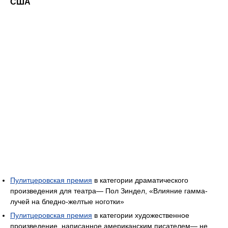
США
Пулитцеровская премия
в категории драматического
произведения для театра— Пол Зиндел, «Влияние гамма-
лучей на бледно-желтые ноготки»
Пулитцеровская премия
в категории художественное
произведение, написанное американским писателем— не