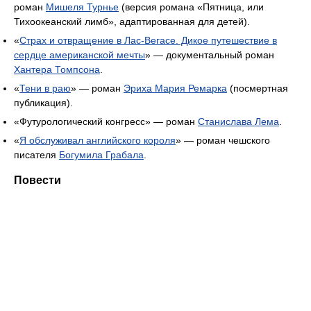
роман
Мишеля Турнье
(версия романа «Пятница, или
Тихоокеанский лимб», адаптированная для детей).
«
Страх и отвращение в Лас-Вегасе. Дикое путешествие в
сердце американской мечты
» — документальный роман
Хантера Томпсона
.
«
Тени в раю
» — роман
Эриха Мария Ремарка
(посмертная
публикация).
«Футурологический конгресс» — роман
Станислава Лема
.
«
Я обслуживал английского короля
» — роман чешского
писателя
Богумила Грабала
.
Повести