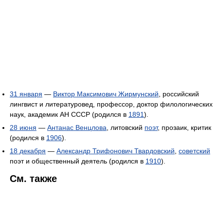
31 января
—
Виктор Максимович Жирмунский
, российский
лингвист и литературовед, профессор, доктор филологических
наук, академик АН СССР (родился в
1891
).
28 июня
—
Антанас Венцлова
, литовский
поэт
, прозаик, критик
(родился в
1906
).
18 декабря
—
Александр Трифонович Твардовский
,
советский
поэт и общественный деятель (родился в
1910
).
См. также