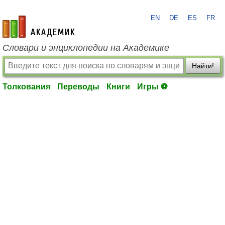
EN
DE
ES
FR
academic.ru
Словари и энциклопедии на Академике
Найти!
Толкования
Переводы
Книги
Игры ⚽