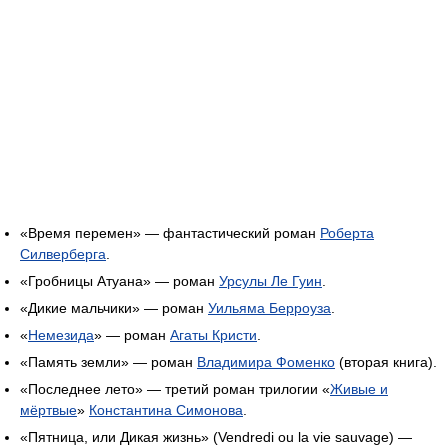
«Время перемен» — фантастический роман
Роберта
Силверберга
.
«Гробницы Атуана» — роман
Урсулы Ле Гуин
.
«Дикие мальчики» — роман
Уильяма Берроуза
.
«
Немезида
» — роман
Агаты Кристи
.
«Память земли» — роман
Владимира Фоменко
(вторая книга).
«Последнее лето» — третий роман трилогии «
Живые и
мёртвые
»
Константина Симонова
.
«Пятница, или Дикая жизнь» (Vendredi ou la vie sauvage) —