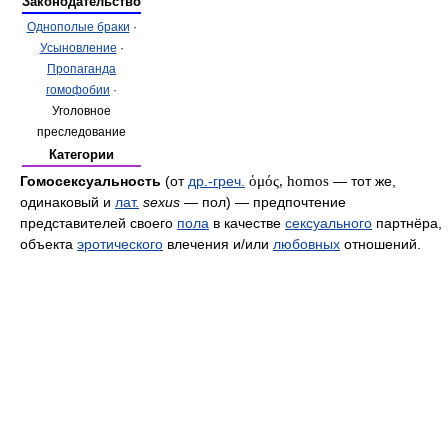
Законодательство
Однополые браки
·
Усыновление
·
Пропаганда
гомофобии
·
Уголовное
преследование
Категории
Гомосексуальность
(от
др.-греч.
ὁμός, homos
— тот же,
одинаковый и
лат.
sexus
— пол) — предпочтение
представителей своего
пола
в качестве
сексуального
партнёра,
объекта
эротического
влечения и/или
любовных
отношений.