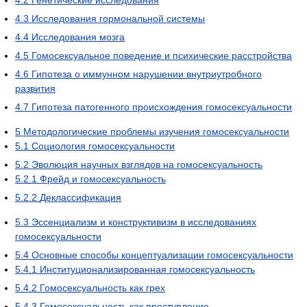
4.3
Исследования гормональной системы
4.4
Исследования мозга
4.5
Гомосексуальное поведение и психические расстройства
4.6
Гипотеза о иммунном нарушении внутриутробного
развития
4.7
Гипотеза патогенного происхождения гомосексуальности
5
Методологические проблемы изучения гомосексуальности
5.1
Социология гомосексуальности
5.2
Эволюция научных взглядов на гомосексуальность
5.2.1
Фрейд и гомосексуальность
5.2.2
Деклассификация
5.3
Эссенциализм и конструктивизм в исследованиях
гомосексуальности
5.4
Основные способы концептуализации гомосексуальности
5.4.1
Институционализированная гомосексуальность
5.4.2
Гомосексуальность как грех
5.4.3
Гомосексуальность как преступление