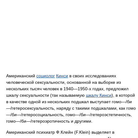
Американский
социолог
Кинси
в своих исследованиях
человеческой сексуальности, основанной на выборке из
нескольких тысяч человек в 1940—1950-х годах, предложил
шкалу сексуальности (так называемую
шкалу Кинси
), в которой
в качестве одной из нескольких подшкал выступает гомо—/би
—/гетеросексуальность, наряду с такими подшкалами, как гомо
—/би—/гетеросоциальность, гомо—/би—/гетероэстетичность,
гомо—/би—/гетероэротичность и другими.
Американский психиатр Ф.Клейн (F.Klein) выделяет в