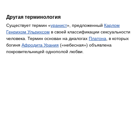
Другая терминология
Существует термин «
уранист
», предложенный
Карлом
Генрихом Ульрихсом
в своей классификации сексуальности
человека. Термин основан на диалогах
Платона
, в которых
богиня
Афродита Урания
(«небесная») объявлена
покровительницей однополой любви.