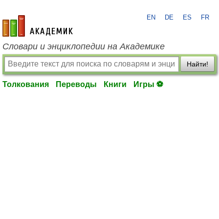
EN
DE
ES
FR
academic.ru
Словари и энциклопедии на Академике
Найти!
Толкования
Переводы
Книги
Игры ⚽