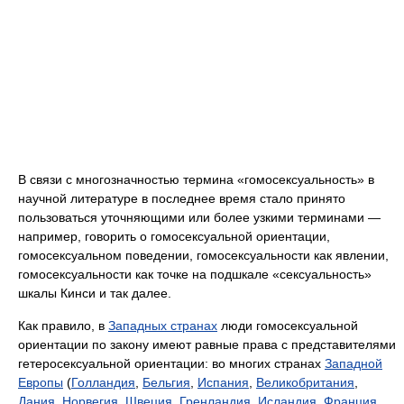
В связи с многозначностью термина «гомосексуальность» в
научной литературе в последнее время стало принято
пользоваться уточняющими или более узкими терминами —
например, говорить о гомосексуальной ориентации,
гомосексуальном поведении, гомосексуальности как явлении,
гомосексуальности как точке на подшкале «сексуальность»
шкалы Кинси и так далее.
Как правило, в
Западных странах
люди гомосексуальной
ориентации по закону имеют равные права с представителями
гетеросексуальной ориентации: во многих странах
Западной
Европы
(
Голландия
,
Бельгия
,
Испания
,
Великобритания
,
Дания
,
Норвегия
,
Швеция
,
Гренландия
,
Исландия
,
Франция
,