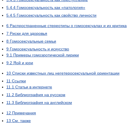
5.4.4
Гомосексуальность как «патология»
5.4.5
Гомосексуальность как свойство личности
6
Распространенные стереотипы о гомосексуалах и их критика
7
Риски для здоровья
8
Гомосексуальные семьи
9
Гомосексуальность и искусство
9.1
Примеры гомоэротической лирики
9.2
Яой и юри
10
Списки известных лиц негетеросексуальной ориентации
11
Ссылки
11.1
Статьи в интернете
11.2
Библиография на русском
11.3
Библиография на английском
12
Примечания
13
См. также