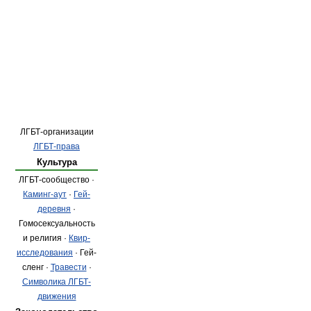
ЛГБТ-организации
ЛГБТ-права
Культура
ЛГБТ-сообщество ·
Каминг-аут
·
Гей-
деревня
·
Гомосексуальность
и религия ·
Квир-
исследования
· Гей-
сленг ·
Травести
·
Символика ЛГБТ-
движения