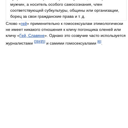
мужчин, а носитель особого самосознания, член
соответствующей субкультуры, общины или организации,
борец за свои гражданские права и т. д.
Слово «
гей
» применительно к гомосексуалам этимологически
не имеет никакого отношения к кличу погонщика оленей или
кличу «
Гей, Славяне
». Однако это созвучие часто используется
[3]
[4]
[5]
[6]
журналистами
и самими гомосексуалами
.