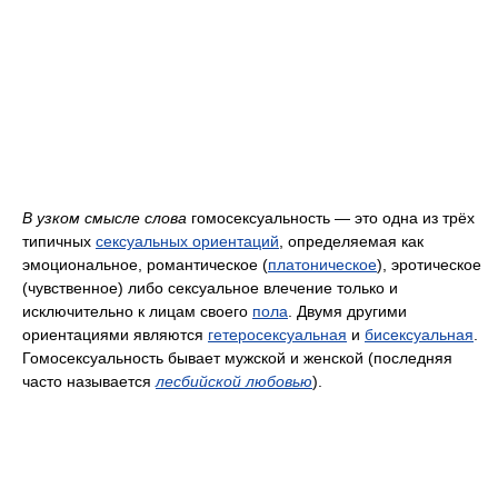
В узком смысле слова
гомосексуальность — это одна из трёх
типичных
сексуальных ориентаций
, определяемая как
эмоциональное, романтическое (
платоническое
), эротическое
(чувственное) либо сексуальное влечение только и
исключительно к лицам своего
пола
. Двумя другими
ориентациями являются
гетеросексуальная
и
бисексуальная
.
Гомосексуальность бывает мужской и женской (последняя
часто называется
лесбийской любовью
).