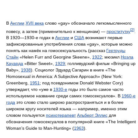
В
Англии
XVII века
слово «gay» обозначало легкомысленного
[2]
повесу, а затем (применительно к женщинам) —
проститутку
.
В 1920—1930-е годах в
Англии
и
США
возникают первые
зафиксированные употребления слова «gay», которые можно
понять как намёк на гомосексуальность (рассказ
Гертруды
Стайн
«Helen Furr and Georgine Skeene»,
1922
; мюзикл
Ноэла
Кауарда
«Bitter Sweet»,
1929
; голливудский фильм «Bringing up
Baby»,
1938
). Социолог Эдуард Сагарин в книге «The
Homosexual in America: A Subjective Approach» (New York:
Greenberg,
1951
; под псевдонимом Donald Webster Cory)
утверждает, что «уже в
1930-е
годы это было самое часто
используемое название среди самих гомосексуалов». В
1960-е
года
это слово стало широко распространяться и в более
широком кругу носителей языка — например, именно этим
словом пользуется
психотерапевт
Альберт Эллис
для
обозначения гомосексуалов в популярной книге «The Intelligent
Woman’s Guide to Man-Hunting» (
1963
).