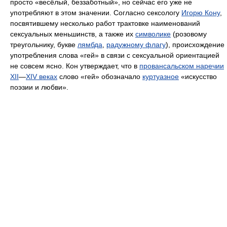
просто «весёлый, беззаботный», но сейчас его уже не
употребляют в этом значении. Согласно сексологу
Игорю Кону
,
посвятившему несколько работ трактовке наименований
сексуальных меньшинств, а также их
символике
(розовому
треугольнику, букве
лямбда
,
радужному флагу
), происхождение
употребления слова «гей» в связи с сексуальной ориентацией
не совсем ясно. Кон утверждает, что в
провансальском наречии
XII
—
XIV веках
слово «гей» обозначало
куртуазное
«искусство
поэзии и любви».