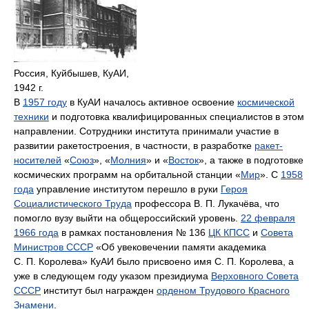
Россия, Куйбышев, КуАИ,
1942 г.
В
1957 году
в КуАИ началось активное освоение
космической
техники
и подготовка квалифицированных специалистов в этом
направлении. Сотрудники института принимали участие в
развитии ракетостроения, в частности, в разработке
ракет-
носителей
«
Союз
», «
Молния
» и «
Восток
», а также в подготовке
космических программ на орбитальной станции «
Мир
». C
1958
года
управление институтом перешло в руки
Героя
Социалистического Труда
профессора
В. П. Лукачёва
, что
помогло вузу выйти на общероссийский уровень.
22 февраля
1966 года
в рамках постановления № 136
ЦК КПСС
и
Совета
Министров СССР
«Об увековечении памяти академика
С. П. Королева
» КуАИ было присвоено имя
С. П. Королева
, а
уже в следующем году указом президиума
Верховного Совета
СССР
институт был награжден
орденом Трудового Красного
Знамени
.