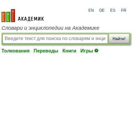
EN
DE
ES
FR
academic.ru
Словари и энциклопедии на Академике
Найти!
Толкования
Переводы
Книги
Игры ⚽